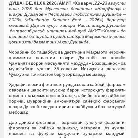
ДУШАНБЕ, 01.06.2026 /АМИТ «Ховар»/.
22–23 августи
соли 2026 дар Муассисаи давлатии «Наврӯзгоҳ»-и
шаҳри Душанбе «Фестивали тобистонаи Душанбе –
2026» («Dushanbe Summer Fest – 2026») баргузор
мешавад. Дар ин хусус қарори Раиси шаҳри Душанбе
ба тавсиб расид, иттилоъ медиҳад АМИТ «Ховар» бо
истинод ба шуъбаи рушди сайёҳии Мақомоти иҷроияи
ҳокимияти давлатии шаҳри Душанбе
.
Чорабинӣ бо ташаббус ва дастгирии Мақомоти иҷроияи
ҳокимияти давлатии шаҳри Душанбе аз ҷониби
Ҷамъияти дорои масъулияти маҳдуди «Бозоршинос» ба
муносибати ҷашни 35-солагии Истиқлоли давлатии
Ҷумҳурии Тоҷикистон баргузор карда мешавад.
Ҳадафи асосии фестивал рушди соҳаи сайёҳӣ, фароҳам
овардани шароити мусоид барои истироҳату фароғати
сокинон ва меҳмонони пойтахт, ҷалби бештари сайёҳони
хориҷӣ, муаррифии имкониятҳои сайёҳию фарҳангии
шаҳри Душанбе ва дастгирии ташаббусҳои бахши хусусӣ
мебошад.
Дар доираи фестивал, барномаи гуногуни фарҳангӣ,
фароғатӣ ва сайёҳӣ пешниҳод мегардад. Аз ҷумла,
намоиш ва фурӯши маҳсулоти ҳунарҳои мардумӣ,