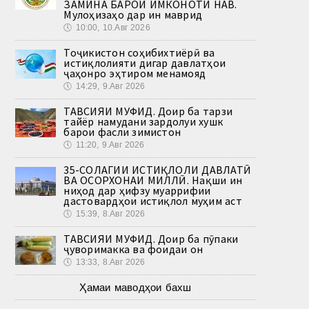
ЗАМИНА БАРОИ ИМКОНОТИ НАВ.
Мулоҳизаҳо дар ин маврид
🕔
10:00, 10.Авг 2026
Тоҷикистон соҳибихтиёрӣ ва
истиқлолияти дигар давлатҳои
ҷаҳонро эҳтиром менамояд
🕔
14:29, 9.Авг 2026
ТАВСИЯИ МУФИД. Доир ба тарзи
тайёр намудани зардолуи хушк
барои фасли зимистон
🕔
11:20, 9.Авг 2026
35-СОЛАГИИ ИСТИҚЛОЛИ ДАВЛАТӢ
ВА ОСОРХОНАИ МИЛЛӢ. Нақши ин
ниҳод дар ҳифзу муаррифии
дастовардҳои истиқлол муҳим аст
🕔
15:39, 8.Авг 2026
ТАВСИЯИ МУФИД. Доир ба пӯпаки
ҷуворимакка ва фоидаи он
🕔
13:33, 8.Авг 2026
Ҳамаи маводҳои бахш