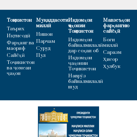
Тоҷикистон
Муқаддасоти
Иқдомҳои
Мавзеъҳои
миллӣ
ҷаҳонии
фарҳангию
Таърих
Тоҷикистон
сайёҳӣ
Нишон
Иқтисодӣ
Иқдомҳои
Боғи
Парчам
Фарҳанг ва
байналмилалӣ
миллӣ
маориф
Суруд
дар соҳаи об
Саразм
Сайёҳӣ
Пул
Иқдомҳои
Ҳисор
Тоҷикистон
ҷаҳонии
Ҳулбук
ва ҷомеаи
Тоҷикистон
ҷаҳон
Наврӯз
байналмилалӣ
шуд