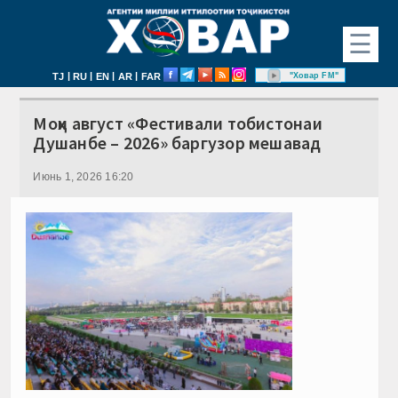
☰
|
|
|
|
"Ховар FM"
TJ
RU
EN
AR
FAR
Моҳи август «Фестивали тобистонаи
Душанбе – 2026» баргузор мешавад
Июнь 1, 2026 16:20