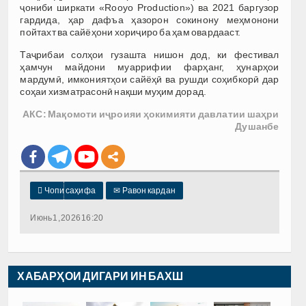
ҷониби ширкати «Rooyo Production») ва 2021 баргузор
гардида, ҳар дафъа ҳазорон сокинону меҳмонони
пойтахт ва сайёҳони хориҷиро ба ҳам овардааст.
Таҷрибаи солҳои гузашта нишон дод, ки фестивал
ҳамчун майдони муаррифии фарҳанг, ҳунарҳои
мардумӣ, имкониятҳои сайёҳӣ ва рушди соҳибкорӣ дар
соҳаи хизматрасонӣ нақши муҳим дорад.
АКС: Мақомоти иҷроияи ҳокимияти давлатии шаҳри
Душанбе

Чопи саҳифа
✉
Равон кардан
Июнь 1, 2026 16:20
ХАБАРҲОИ ДИГАРИ ИН БАХШ