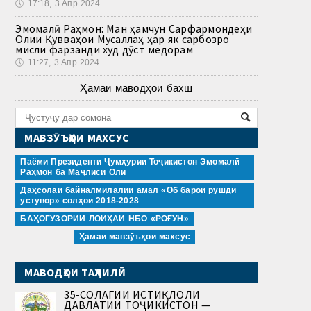
🕔
17:18, 3.Апр 2024
Эмомалӣ Раҳмон: Ман ҳамчун Сарфармондеҳи
Олии Қувваҳои Мусаллаҳ ҳар як сарбозро
мисли фарзанди худ дӯст медорам
🕔
11:27, 3.Апр 2024
Ҳамаи маводҳои бахш
МАВЗӮЪҲОИ МАХСУС
Паёми Президенти Ҷумҳурии Тоҷикистон Эмомалӣ
Раҳмон ба Маҷлиси Олӣ
Даҳсолаи байналмилалии амал «Об барои рушди
устувор» солҳои 2018-2028
БАҲОГУЗОРИИ ЛОИҲАИ НБО «РОҒУН»
Ҳамаи мавзӯъҳои махсус
МАВОДҲОИ ТАҲЛИЛӢ
35-СОЛАГИИ ИСТИҚЛОЛИ
ДАВЛАТИИ ТОҶИКИСТОН —