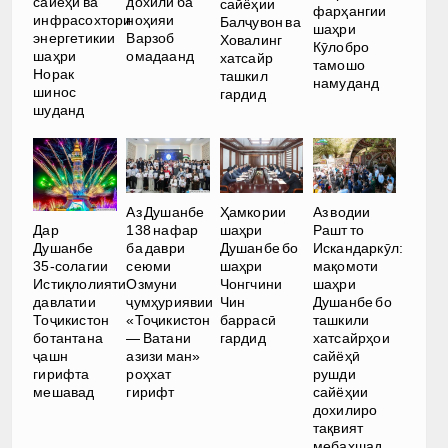
сайёҳӣ ва
дохилӣ ба
сайёҳии
фарҳангии
инфрасохтори
ноҳияи
Балҷувон ва
шаҳри
энергетикии
Варзоб
Ховалинг
Кӯлобро
шаҳри
омадаанд
хатсайр
тамошо
Норак
ташкил
намуданд
шинос
гардид
шуданд
Аз Душанбе
Ҳамкории
Аз водии
Дар
138 нафар
шаҳри
Рашт то
Душанбе
ба даври
Душанбе бо
Искандаркӯл:
35-солагии
сеюми
шаҳри
мақомоти
Истиқлолияти
Озмуни
Чонгчини
шаҳри
давлатии
ҷумҳуриявии
Чин
Душанбе бо
Тоҷикистон
«Тоҷикистон
баррасӣ
ташкили
ботантана
— Ватани
гардид
хатсайрҳои
ҷашн
азизи ман»
сайёҳӣ
гирифта
роҳхат
рушди
мешавад
гирифт
сайёҳии
дохилиро
тақвият
мебахшад