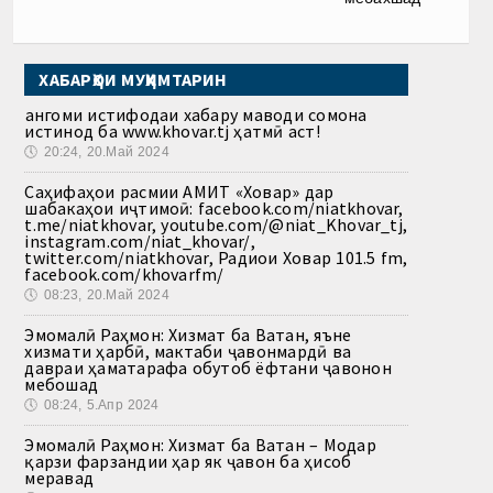
ХАБАРҲОИ МУҲИМТАРИН
Ҳангоми истифодаи хабару маводи сомона
истинод ба www.khovar.tj ҳатмӣ аст!
🕔
20:24, 20.Май 2024
Саҳифаҳои расмии АМИТ «Ховар» дар
шабакаҳои иҷтимоӣ: facebook.com/niatkhovar,
t.me/niatkhovar, youtube.com/@niat_Khovar_tj,
instagram.com/niat_khovar/,
twitter.com/niatkhovar, Радиои Ховар 101.5 fm,
facebook.com/khovarfm/
🕔
08:23, 20.Май 2024
Эмомалӣ Раҳмон: Хизмат ба Ватан, яъне
хизмати ҳарбӣ, мактаби ҷавонмардӣ ва
давраи ҳаматарафа обутоб ёфтани ҷавонон
мебошад
🕔
08:24, 5.Апр 2024
Эмомалӣ Раҳмон: Хизмат ба Ватан – Модар
қарзи фарзандии ҳар як ҷавон ба ҳисоб
меравад