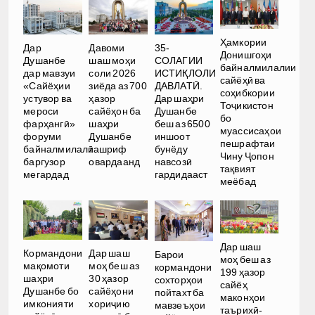
Ҳамкории
Дар
Давоми
35-
Донишгоҳи
Душанбе
шаш моҳи
СОЛАГИИ
байналмилалии
дар мавзуи
соли 2026
ИСТИҚЛОЛИ
сайёҳӣ ва
«Сайёҳии
зиёда аз 700
ДАВЛАТӢ.
соҳибкории
устувор ва
ҳазор
Дар шаҳри
Тоҷикистон
мероси
сайёҳон ба
Душанбе
бо
фарҳангӣ»
шаҳри
беш аз 6500
муассисаҳои
форуми
Душанбе
иншоот
пешрафтаи
байналмилалӣ
ташриф
бунёду
Чину Ҷопон
баргузор
овардаанд
навсозӣ
тақвият
мегардад
гардидааст
меёбад
Дар шаш
Кормандони
Дар шаш
Барои
моҳ беш аз
мақомоти
моҳ беш аз
кормандони
199 ҳазор
шаҳри
30 ҳазор
сохторҳои
сайёҳ
Душанбе бо
сайёҳони
пойтахт ба
маконҳои
имконияти
хориҷию
мавзеъҳои
таърихӣ-