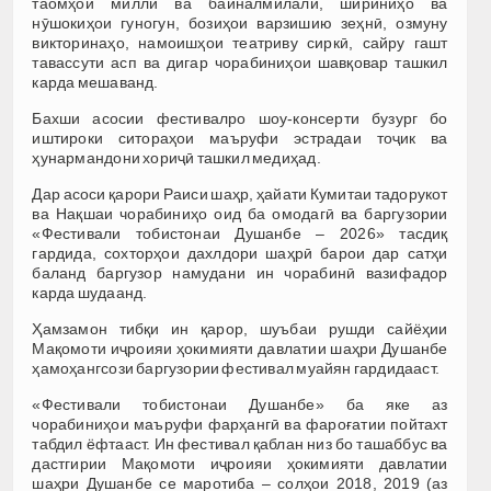
таомҳои миллӣ ва байналмилалӣ, шириниҳо ва
нӯшокиҳои гуногун, бозиҳои варзишию зеҳнӣ, озмуну
викторинаҳо, намоишҳои театриву сиркӣ, сайру гашт
тавассути асп ва дигар чорабиниҳои шавқовар ташкил
карда мешаванд.
Бахши асосии фестивалро шоу-консерти бузург бо
иштироки ситораҳои маъруфи эстрадаи тоҷик ва
ҳунармандони хориҷӣ ташкил медиҳад.
Дар асоси қарори Раиси шаҳр, ҳайати Кумитаи тадорукот
ва Нақшаи чорабиниҳо оид ба омодагӣ ва баргузории
«Фестивали тобистонаи Душанбе – 2026» тасдиқ
гардида, сохторҳои дахлдори шаҳрӣ барои дар сатҳи
баланд баргузор намудани ин чорабинӣ вазифадор
карда шудаанд.
Ҳамзамон тибқи ин қарор, шуъбаи рушди сайёҳии
Мақомоти иҷроияи ҳокимияти давлатии шаҳри Душанбе
ҳамоҳангсози баргузории фестивал муайян гардидааст.
«Фестивали тобистонаи Душанбе» ба яке аз
чорабиниҳои маъруфи фарҳангӣ ва фароғатии пойтахт
табдил ёфтааст. Ин фестивал қаблан низ бо ташаббус ва
дастгирии Мақомоти иҷроияи ҳокимияти давлатии
шаҳри Душанбе се маротиба – солҳои 2018, 2019 (аз