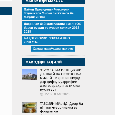
МАВЗӮЪҲОИ МАХСУС
Паёми Президенти Ҷумҳурии
Тоҷикистон Эмомалӣ Раҳмон ба
Маҷлиси Олӣ
Даҳсолаи байналмилалии амал «Об
барои рушди устувор» солҳои 2018-
2028
БАҲОГУЗОРИИ ЛОИҲАИ НБО
«РОҒУН»
Ҳамаи мавзӯъҳои махсус
МАВОДҲОИ ТАҲЛИЛӢ
35-СОЛАГИИ ИСТИҚЛОЛИ
ДАВЛАТӢ ВА ОСОРХОНАИ
МИЛЛӢ. Нақши ин ниҳод
дар ҳифзу муаррифии
дастовардҳои истиқлол
муҳим аст
🕔
15:39, 8.Авг 2026
ТАВСИЯИ МУФИД. Доир ба
пӯпаки ҷуворимакка ва
фоидаи он