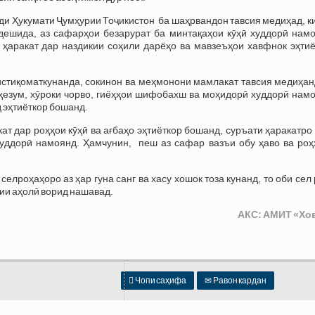
и Ҳукумати Ҷумҳурии Тоҷикистон ба шаҳрвандон тавсия медиҳад, к
дешида, аз сафарҳои безарурат ба минтақаҳои кӯҳӣ худдорӣ намо
 ҳаракат дар наздикии соҳили дарёҳо ва мавзеъҳои хавфнок эҳтиё
истиқоматкунанда, сокинон ва меҳмонони мамлакат тавсия медиҳан
 ҳезум, хӯроки чорво, гиёҳҳои шифобахш ва моҳидорӣ худдорӣ нам
д эҳтиёткор бошанд.
т дар роҳҳои кӯҳӣ ва ағбаҳо эҳтиёткор бошанд, суръати ҳаракатро
худдорӣ намоянд. Ҳамчунин, пеш аз сафар вазъи обу ҳаво ва роҳ
елроҳаҳоро аз ҳар гуна санг ва хасу хошок тоза кунанд, то оби сел
ии аҳолӣ ворид нашавад.
АКС: АМИТ «Хо

Чопи саҳифа
✉
Равон кардан