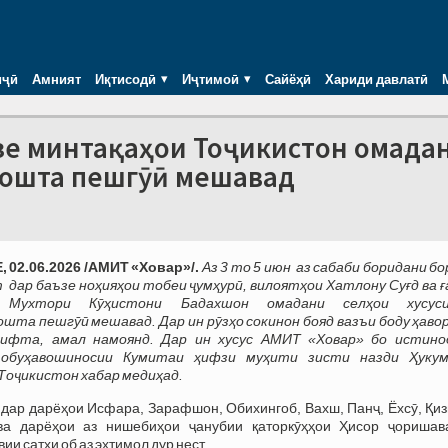
иҷӣ
Амният
Иқтисодӣ
Иҷтимоӣ
Сайёҳӣ
Хариди давлатӣ
аъзе минтақаҳои Тоҷикистон омада
дошта пешгӯӣ мешавад
 02.06.2026 /АМИТ «Ховар»/.
Аз 3 то 5 июн аз сабаби боридани б
дар баъзе ноҳияҳои тобеи ҷумҳурӣ, вилоятҳои Хатлону Суғд ва ғ
 Мухтори Кӯҳистони Бадахшон омадани селҳои хусус
ошта пешгӯӣ мешавад.
Дар ин рӯзҳо
сокинон бояд вазъи боду ҳаво
рифта, амал намоянд.
Дар ин хусус АМИТ «Ховар» бо истино
обуҳавошиносии Кумитаи ҳифзи муҳити зисти назди Ҳуку
Тоҷикистон хабар медиҳад.
дар дарёҳои Исфара, Зарафшон, Обихингоб, Вахш, Панҷ, Ёхсӯ, Қиз
 ва дарёҳои аз нишебиҳои ҷанубии қаторкӯҳҳои Ҳисор ҷоришав
и сатҳи об аз эҳтимол дур нест.