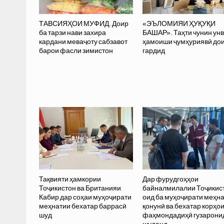
ТАВСИЯҲОИ МУФИД. Доир
«ЭЪЛОМИЯИ ҲУҚУҚИ
ба тарзи нави захира
БАШАР». Таҳти чунин ун
кардани меваҷоту сабзавот
ҳамоиши ҷумҳуриявӣ до
барои фасли зимистон
гардид
Тақвияти ҳамкории
Дар фурудгоҳҳои
Тоҷикистон ва Британияи
байналмилалии Тоҷикис
Кабир дар соҳаи муҳоҷирати
оид ба муҳоҷирати меҳн
меҳнатии бехатар баррасӣ
қонунӣ ва бехатар корҳо
шуд
фаҳмондадиҳӣ гузарони