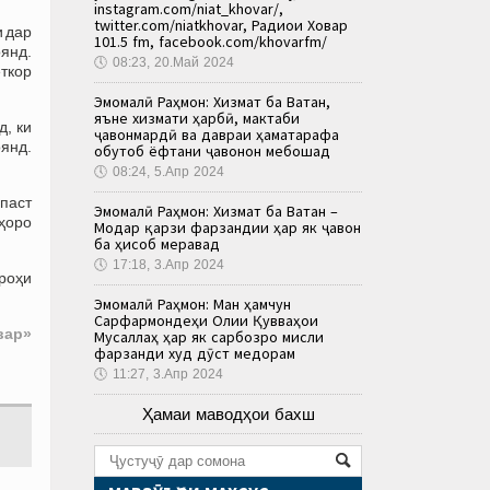
instagram.com/niat_khovar/,
twitter.com/niatkhovar, Радиои Ховар
и дар
101.5 fm, facebook.com/khovarfm/
янд.
🕔
08:23, 20.Май 2024
ткор
Эмомалӣ Раҳмон: Хизмат ба Ватан,
яъне хизмати ҳарбӣ, мактаби
д, ки
ҷавонмардӣ ва давраи ҳаматарафа
оянд.
обутоб ёфтани ҷавонон мебошад
🕔
08:24, 5.Апр 2024
 паст
Эмомалӣ Раҳмон: Хизмат ба Ватан –
ҳоро
Модар қарзи фарзандии ҳар як ҷавон
ба ҳисоб меравад
🕔
17:18, 3.Апр 2024
 роҳи
Эмомалӣ Раҳмон: Ман ҳамчун
Сарфармондеҳи Олии Қувваҳои
вар»
Мусаллаҳ ҳар як сарбозро мисли
фарзанди худ дӯст медорам
🕔
11:27, 3.Апр 2024
Ҳамаи маводҳои бахш