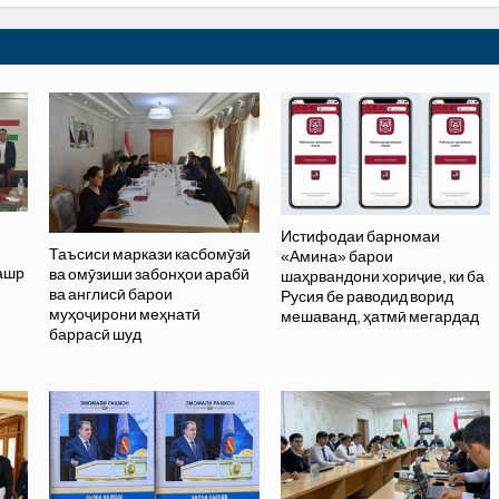
Истифодаи барномаи
Таъсиси маркази касбомӯзӣ
«Амина» барои
нашр
ва омӯзиши забонҳои арабӣ
шаҳрвандони хориҷие, ки ба
ва англисӣ барои
Русия бе раводид ворид
муҳоҷирони меҳнатӣ
мешаванд, ҳатмӣ мегардад
баррасӣ шуд