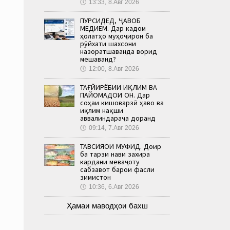
🕔
13:33, 8.Авг 2026
ПУРСИДЕД, ҶАВОБ
МЕДИҲЕМ. Дар кадом
ҳолатҳо муҳоҷирон ба
рӯйхати шахсони
назоратшаванда ворид
мешаванд?
🕔
12:00, 8.Авг 2026
ТАҒЙИРЁБИИ ИҚЛИМ ВА
ПАЙОМАДҲОИ ОН. Дар
соҳаи кишоварзӣ ҳаво ва
иқлим нақши
аввалиндараҷа доранд
🕔
09:14, 7.Авг 2026
ТАВСИЯҲОИ МУФИД. Доир
ба тарзи нави захира
кардани меваҷоту
сабзавот барои фасли
зимистон
🕔
10:36, 6.Авг 2026
Ҳамаи маводҳои бахш