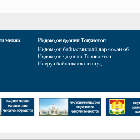
ти миллӣ
Иқдомҳои ҷаҳонии Тоҷикистон
Иқдомҳои байналмилалӣ дар соҳаи об
Иқдомҳои ҷаҳонии Тоҷикистон
Наврӯз байналмилалӣ шуд