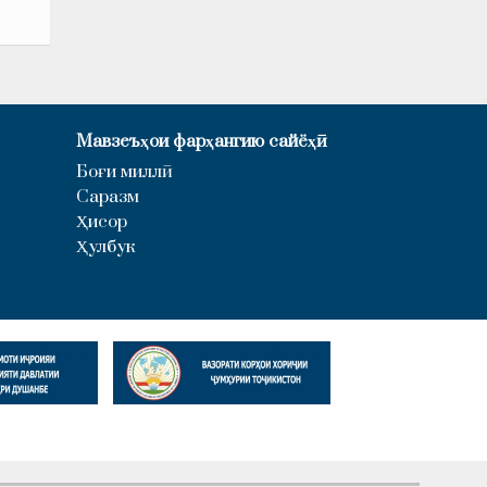
Мавзеъҳои фарҳангию сайёҳӣ
Боғи миллӣ
Саразм
Ҳисор
Ҳулбук