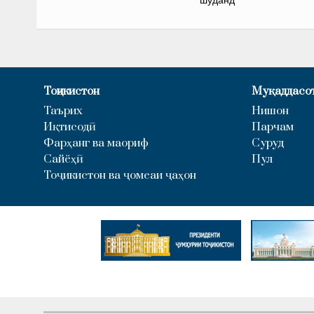
шуданд
Тоҷикистон
Муқаддасо
Таърих
Нишон
Иқтисодӣ
Парчам
Фарҳанг ва маориф
Суруд
Сайёҳӣ
Пул
Тоҷикистон ва ҷомеаи ҷаҳон