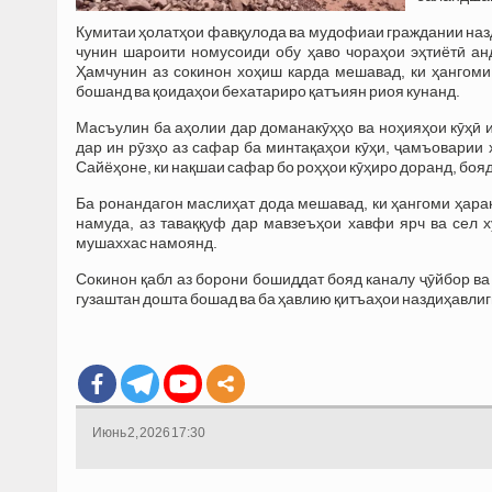
Кумитаи ҳолатҳои фавқулода ва мудофиаи граждании назд
чунин шароити номусоиди обу ҳаво чораҳои эҳтиётӣ ан
Ҳамчунин аз сокинон хоҳиш карда мешавад, ки ҳангоми
бошанд ва қоидаҳои бехатариро қатъиян риоя кунанд.
Масъулин ба аҳолии дар доманакӯҳҳо ва ноҳияҳои кӯҳӣ 
дар ин рӯзҳо аз сафар ба минтақаҳои кӯҳи, ҷамъоварии
Сайёҳоне, ки нақшаи сафар бо роҳҳои кӯҳиро доранд, боя
Ба ронандагон маслиҳат дода мешавад, ки ҳангоми ҳарака
намуда, аз таваққуф дар мавзеъҳои хавфи ярч ва сел 
мушаххас намоянд.
Сокинон қабл аз борони бошиддат бояд каналу ҷӯйбор ва с
гузаштан дошта бошад ва ба ҳавлию қитъаҳои наздиҳавлиг
Июнь 2, 2026 17:30