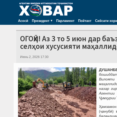
Асосӣ
Президент
Парламент
Пойтахт
Сиёсати хор
ОГОҲӢ! Аз 3 то 5 июн дар б
селҳои хусусияти маҳалли
Июнь 2, 2026 17:30
ДУШАНБЕ,
бошиддат 
Вилояти
маҳаллид
назар ги
Агентии 
Ҷумҳурии 
Ҳамзамон 
(ҷанубӣ)
баландшави