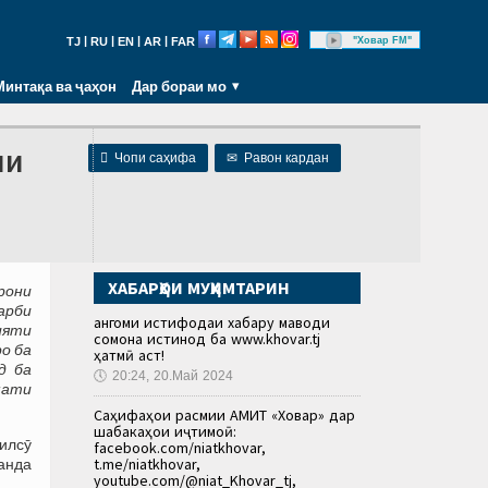
|
|
|
|
"Ховар FM"
TJ
RU
EN
AR
FAR
Минтақа ва ҷаҳон
Дар бораи мо
ни

Чопи саҳифа
✉
Равон кардан
ХАБАРҲОИ МУҲИМТАРИН
орони
арби
Ҳангоми истифодаи хабару маводи
ияти
сомона истинод ба www.khovar.tj
ро ба
ҳатмӣ аст!
д ба
🕔
20:24, 20.Май 2024
мати
Саҳифаҳои расмии АМИТ «Ховар» дар
шабакаҳои иҷтимоӣ:
илсӯ
facebook.com/niatkhovar,
t.me/niatkhovar,
анда
youtube.com/@niat_Khovar_tj,