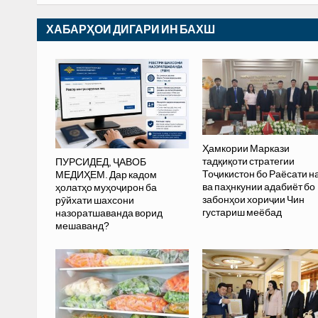
ХАБАРҲОИ ДИГАРИ ИН БАХШ
Ҳамкории Маркази
тадқиқоти стратегии
ПУРСИДЕД, ҶАВОБ
Тоҷикистон бо Раёсати 
МЕДИҲЕМ. Дар кадом
ва паҳнкунии адабиёт бо
ҳолатҳо муҳоҷирон ба
забонҳои хориҷии Чин
рӯйхати шахсони
густариш меёбад
назоратшаванда ворид
мешаванд?