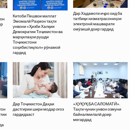
Дар Хадамоти иҷро оид ба
Китоби Пешвои миллат
татбиқи хизматрасониҳои
вон
Эмомалӣ Раҳмон таҳти
электронӣ машварати
ир
унвони «Ҳизби Халқии
омӯзишӣ доир гардид
Демократии Тоҷикистон ва
марҳилаҳои рушди
Тоҷикистони
соҳибистиқлол» рӯнамоӣ
гардид
Дар Тоҷикистон Даҳаи
«ҲУҚУҚ БА САЛОМАТӢ».
тон
дастгирии шири модар оғоз
Таҳти чунин унвон озмуни
атии
гардидааст
байналмилалӣ доир
и
мегардад
да