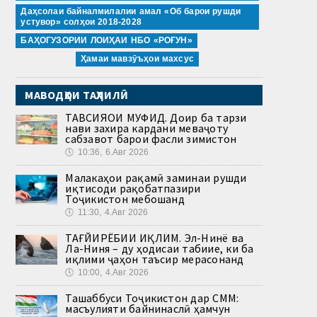
Даҳсолаи байналмилалии амал «Об барои рушди
устувор» солҳои 2018-2028
БАҲОГУЗОРИИ ЛОИҲАИ НБО «РОҒУН»
Ҳамаи мавзӯъҳои махсус
МАВОДҲОИ ТАҲЛИЛӢ
ТАВСИЯҲОИ МУФИД. Доир ба тарзи
нави захира кардани меваҷоту
сабзавот барои фасли зимистон
🕔
10:36, 6.Авг 2026
Малакаҳои рақамӣ заминаи рушди
иқтисоди рақобатпазири
Тоҷикистон мебошанд
🕔
11:30, 4.Авг 2026
ТАҒЙИРЁБИИ ИҚЛИМ. Эл-Нинё ва
Ла-Ниня – ду ҳодисаи табиие, ки ба
иқлими ҷаҳон таъсир мерасонанд
🕔
10:00, 4.Авг 2026
Ташаббуси Тоҷикистон дар СММ:
масъулияти байнинаслӣ ҳамчун