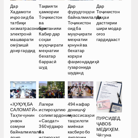
Дар
Тақвияти
Дар
Дар
Хадамоти
ҳамкории
фурудгоҳҳои
Тоҷикистон
иҷро оид ба
Тоҷикистон
байналмилалии
Даҳаи
татбиқи
ва
Тоҷикистон
дастгирии
хизматрасониҳои
Британияи
оид ба
шири модар
электронӣ
Кабир дар
муҳоҷирати
оғоз
машварати
соҳаи
меҳнатии
гардидааст
омӯзишӣ
муҳоҷирати
қонунӣ ва
доир гардид
меҳнатии
бехатар
бехатар
корҳои
баррасӣ
фаҳмондадиҳӣ
шуд
гузаронида
шуданд
«ҲУҚУҚ БА
Лагери
494 нафар
САЛОМАТӢ».
истироҳатию
донишҷӯ
Таҳти чунин
солимгардонии
муассисаҳои
ПУРСИДЕД,
унвон
«Саодат»
таҳсилоти
ҶАВОБ
озмуни
360 кӯдакро
миёнаи
МЕДИҲЕМ.
байналмилалӣ
ба
касбиро бо
Чӣ гуна
доир
истироҳат
дипломи