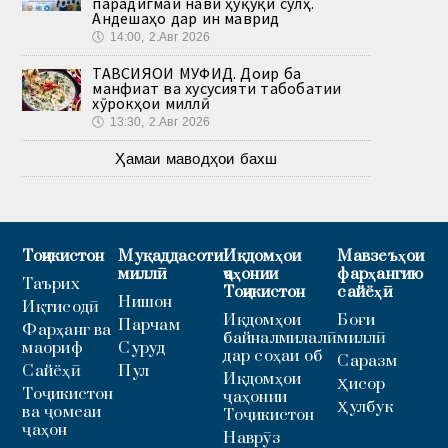
парадигмаи нави ҳуқуқи сулҳ.
Андешаҳо дар ин маврид
🕔
14:00, 2.Авг 2026
ТАВСИЯҲОИ МУФИД. Доир ба
манфиат ва хусусияти табобатии
хӯрокҳои миллӣ
🕔
13:30, 2.Авг 2026
Ҳамаи маводҳои бахш
Тоҷикистон
Муқаддасоти
Иқдомҳои
Мавзеъҳои
миллӣ
ҷаҳонии
фарҳангию
Таърих
Тоҷикистон
сайёҳӣ
Нишон
Иқтисодӣ
Иқдомҳои
Боғи
Парчам
Фарҳанг ва
байналмилалӣ
миллӣ
маориф
Суруд
дар соҳаи об
Саразм
Сайёҳӣ
Пул
Иқдомҳои
Ҳисор
Тоҷикистон
ҷаҳонии
Ҳулбук
ва ҷомеаи
Тоҷикистон
ҷаҳон
Наврӯз