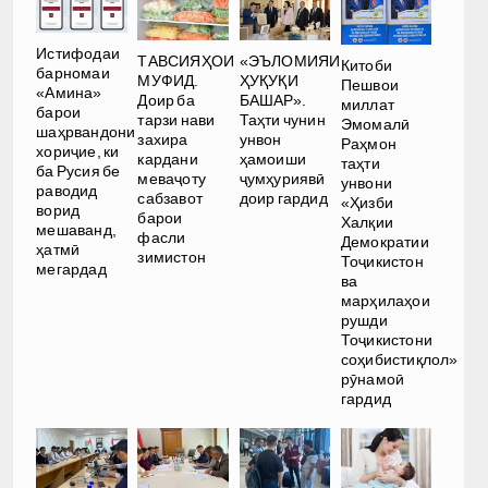
Истифодаи
ТАВСИЯҲОИ
«ЭЪЛОМИЯИ
Китоби
барномаи
МУФИД.
ҲУҚУҚИ
Пешвои
«Амина»
Доир ба
БАШАР».
миллат
барои
тарзи нави
Таҳти чунин
Эмомалӣ
шаҳрвандони
захира
унвон
Раҳмон
хориҷие, ки
кардани
ҳамоиши
таҳти
ба Русия бе
меваҷоту
ҷумҳуриявӣ
унвони
раводид
сабзавот
доир гардид
«Ҳизби
ворид
барои
Халқии
мешаванд,
фасли
Демократии
ҳатмӣ
зимистон
Тоҷикистон
мегардад
ва
марҳилаҳои
рушди
Тоҷикистони
соҳибистиқлол»
рӯнамоӣ
гардид