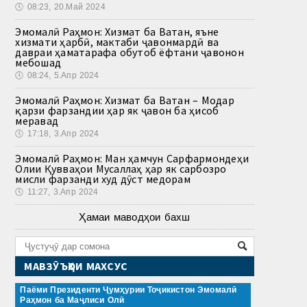
🕔
08:23, 20.Май 2024
Эмомалӣ Раҳмон: Хизмат ба Ватан, яъне
хизмати ҳарбӣ, мактаби ҷавонмардӣ ва
давраи ҳаматарафа обутоб ёфтани ҷавонон
мебошад
🕔
08:24, 5.Апр 2024
Эмомалӣ Раҳмон: Хизмат ба Ватан – Модар
қарзи фарзандии ҳар як ҷавон ба ҳисоб
меравад
🕔
17:18, 3.Апр 2024
Эмомалӣ Раҳмон: Ман ҳамчун Сарфармондеҳи
Олии Қувваҳои Мусаллаҳ ҳар як сарбозро
мисли фарзанди худ дӯст медорам
🕔
11:27, 3.Апр 2024
Ҳамаи маводҳои бахш
МАВЗӮЪҲОИ МАХСУС
Паёми Президенти Ҷумҳурии Тоҷикистон Эмомалӣ
Раҳмон ба Маҷлиси Олӣ