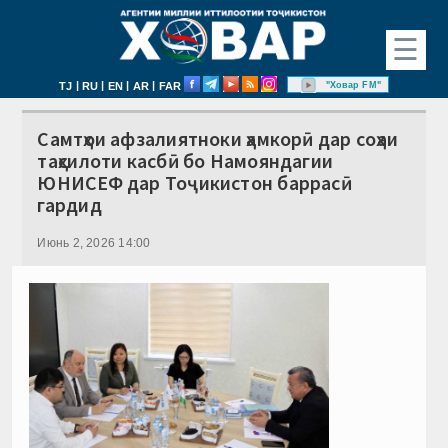
☰
|
|
|
|
"Ховар FM"
TJ
RU
EN
AR
FAR
Самтҳои афзалиятноки ҳамкорӣ дар соҳаи
таҳсилоти касбӣ бо Намояндагии
ЮНИСЕФ дар Тоҷикистон баррасӣ
гардид
Июнь 2, 2026 14:00