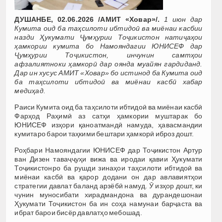
ДУШАНБЕ, 02.06.2026 /АМИТ «Ховар»/.
1 июн дар
Кумита оид ба таҳсилоти ибтидоӣ ва миёнаи касбии
назди Ҳукумати Ҷумҳурии Тоҷикистон натиҷаҳои
ҳамкории кумита бо Намояндагии ЮНИСЕФ дар
Ҷумҳурии Тоҷикистон, инчунин самтҳои
афзалиятноки ҳамкорӣ дар оянда муайян гардиданд.
Дар ин хусус АМИТ «Ховар» бо истинод ба Кумита оид
ба таҳсилоти ибтидоӣ ва миёнаи касбӣ хабар
медиҳад.
Раиси Кумита оид ба таҳсилоти ибтидоӣ ва миёнаи касбӣ
Фарҳод Раҳимӣ аз сатҳи ҳамкории муштарак бо
ЮНИСЕФ изҳори қаноатмандӣ намуда, ҳавасмандии
кумитаро барои таҳкими бештари ҳамкорӣ иброз дошт.
Роҳбари Намояндагии ЮНИСЕФ дар Тоҷикистон Артур
ван Дизен таваҷҷуҳи вижа ва иродаи қавии Ҳукумати
Тоҷикистонро ба рушди зинаҳои таҳсилоти ибтидоӣ ва
миёнаи касбӣ ва қарор додани он дар авлавиятҳои
стратегии давлат баланд арзёбӣ намуд. Ӯ изҳор дошт, ки
чунин муносибати хирадмандона ва дурандешонаи
Ҳукумати Тоҷикистон ба ин соҳа намунаи барҷаста ва
ибрат барои бисёр давлатҳо мебошад.