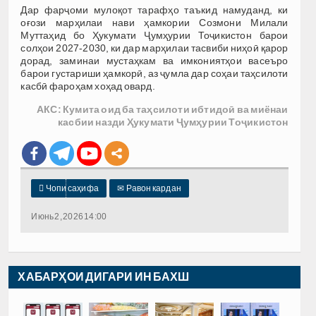
Дар фарҷоми мулоқот тарафҳо таъкид намуданд, ки
оғози марҳилаи нави ҳамкории Созмони Милали
Муттаҳид бо Ҳукумати Ҷумҳурии Тоҷикистон барои
солҳои 2027-2030, ки дар марҳилаи тасвиби ниҳоӣ қарор
дорад, заминаи мустаҳкам ва имкониятҳои васеъро
барои густариши ҳамкорӣ, аз ҷумла дар соҳаи таҳсилоти
касбӣ фароҳам хоҳад овард.
АКС: Кумита оид ба таҳсилоти ибтидоӣ ва миёнаи
касбии назди Ҳукумати Ҷумҳурии Тоҷикистон

Чопи саҳифа
✉
Равон кардан
Июнь 2, 2026 14:00
ХАБАРҲОИ ДИГАРИ ИН БАХШ