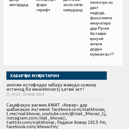
патентро аз
мегардад
фаро
аъло хатм
даст
гирифт
намуданд
надода,
фаъолияти
меҳнатиро
дар Русия
ба таври
қонунӣ
анҷом
додан
мумкин аст?
ХАБАРҲОИ МУҲИМТАРИН
Ҳангоми истифодаи хабару маводи сомона
истинод ба www.khovar.tj ҳатмӣ аст!
🕔
20:24, 20.Май 2024
Саҳифаҳои расмии АМИТ «Ховар» дар
шабакаҳои иҷтимоӣ: facebook.com/niatkhovar,
t.me/niatkhovar, youtube.com/@niat_Khovar_tj,
instagram.com/niat_khovar/,
twitter.com/niatkhovar, Радиои Ховар 101.5 fm,
facebook.com/khovarfm/