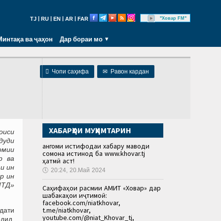
|
|
|
|
"Ховар FM"
TJ
RU
EN
AR
FAR
Минтақа ва ҷаҳон
Дар бораи мо

Чопи саҳифа
✉
Равон кардан
ХАБАРҲОИ МУҲИМТАРИН
оиси
дуди
Ҳангоми истифодаи хабару маводи
омии
сомона истинод ба www.khovar.tj
р ва
ҳатмӣ аст!
и ин
🕔
20:24, 20.Май 2024
р ин
ЛТД»
Саҳифаҳои расмии АМИТ «Ховар» дар
шабакаҳои иҷтимоӣ:
facebook.com/niatkhovar,
t.me/niatkhovar,
дати
youtube.com/@niat_Khovar_tj,
рдид.