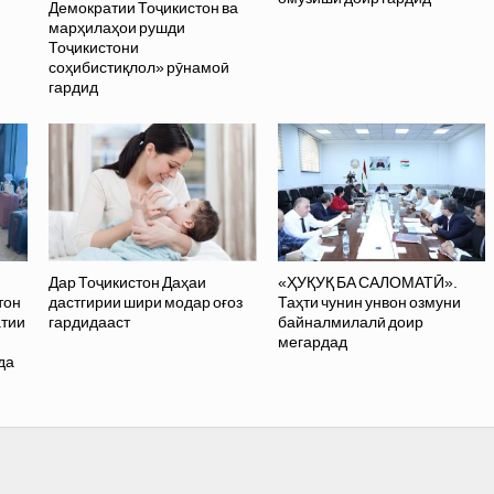
Демократии Тоҷикистон ва
марҳилаҳои рушди
Тоҷикистони
соҳибистиқлол» рӯнамоӣ
гардид
Дар Тоҷикистон Даҳаи
«ҲУҚУҚ БА САЛОМАТӢ».
тон
дастгирии шири модар оғоз
Таҳти чунин унвон озмуни
атии
гардидааст
байналмилалӣ доир
и
мегардад
да