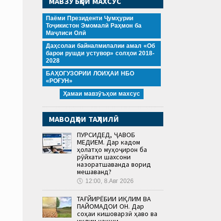
МАВЗӮЪҲОИ МАХСУС
Паёми Президенти Ҷумҳурии
Тоҷикистон Эмомалӣ Раҳмон ба
Маҷлиси Олӣ
Даҳсолаи байналмилалии амал «Об
барои рушди устувор» солҳои 2018-
2028
БАҲОГУЗОРИИ ЛОИҲАИ НБО
«РОҒУН»
Ҳамаи мавзӯъҳои махсус
МАВОДҲОИ ТАҲЛИЛӢ
ПУРСИДЕД, ҶАВОБ
МЕДИҲЕМ. Дар кадом
ҳолатҳо муҳоҷирон ба
рӯйхати шахсони
назоратшаванда ворид
мешаванд?
🕔
12:00, 8.Авг 2026
ТАҒЙИРЁБИИ ИҚЛИМ ВА
ПАЙОМАДҲОИ ОН. Дар
соҳаи кишоварзӣ ҳаво ва
иқлим нақши