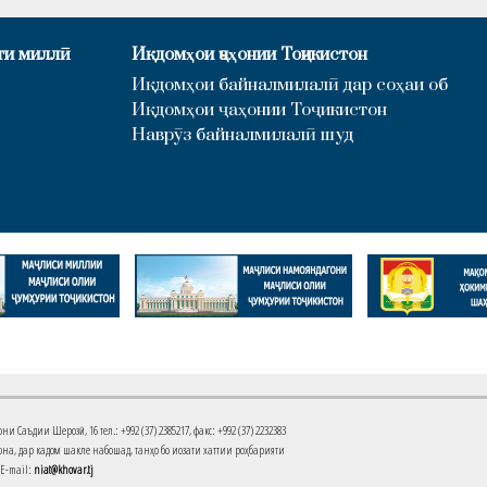
ти миллӣ
Иқдомҳои ҷаҳонии Тоҷикистон
Иқдомҳои байналмилалӣ дар соҳаи об
Иқдомҳои ҷаҳонии Тоҷикистон
Наврӯз байналмилалӣ шуд
Саъдии Шерозӣ, 16 тел.: +992 (37) 2385217, факс: +992 (37) 2232383
на, дар кадом шакле набошад, танҳо бо иҷозати хаттии роҳбарияти
 E-mail:
niat@khovar.tj