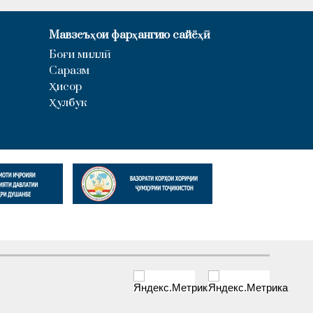
Мавзеъҳои фарҳангию сайёҳӣ
Боғи миллӣ
Саразм
Ҳисор
Ҳулбук