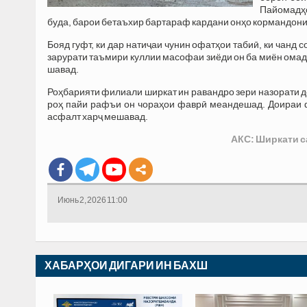
Пайомадҳо
буда, барои бетаъхир бартараф кардани онҳо кормандон
Бояд гуфт, ки дар натиҷаи чунин офатҳои табиӣ, ки чанд 
зарурати таъмири куллии масофаи зиёди он ба миён омадаа
шавад.
Роҳбарияти филиали ширкат ин равандро зери назорати д
роҳ пайи рафъи он чораҳои фаврӣ меандешад. Доираи ф
асфалт харҷ мешавад.
АКС: Ширкати 
Июнь 2, 2026 11:00
ХАБАРҲОИ ДИГАРИ ИН БАХШ