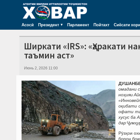
Асосӣ
Президент
Парламент
Пойтахт
Сиёсати хор
Ширкати «IRS»: «Ҳаракати н
таъмин аст»
Июнь 2, 2026 11:00
ДУШАНБЕ,
омадани с
ноҳияи Ай
«Инновей
оқибати 
офати та
хусус ба
дар Ҷумҳу
Рӯзҳои ох
борон бои