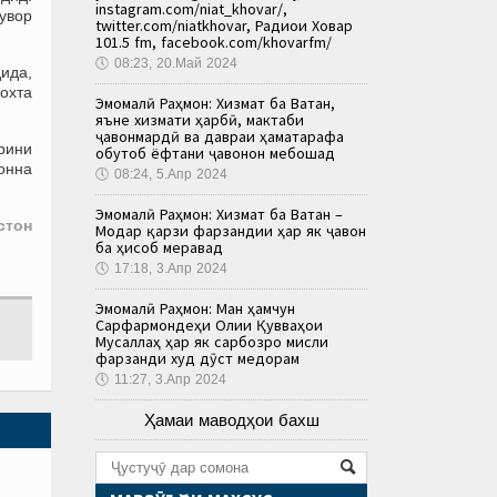
instagram.com/niat_khovar/,
увор
twitter.com/niatkhovar, Радиои Ховар
101.5 fm, facebook.com/khovarfm/
🕔
08:23, 20.Май 2024
дида,
сохта
Эмомалӣ Раҳмон: Хизмат ба Ватан,
яъне хизмати ҳарбӣ, мактаби
ҷавонмардӣ ва давраи ҳаматарафа
арини
обутоб ёфтани ҷавонон мебошад
онна
🕔
08:24, 5.Апр 2024
Эмомалӣ Раҳмон: Хизмат ба Ватан –
стон
Модар қарзи фарзандии ҳар як ҷавон
ба ҳисоб меравад
🕔
17:18, 3.Апр 2024
Эмомалӣ Раҳмон: Ман ҳамчун
Сарфармондеҳи Олии Қувваҳои
Мусаллаҳ ҳар як сарбозро мисли
фарзанди худ дӯст медорам
🕔
11:27, 3.Апр 2024
Ҳамаи маводҳои бахш