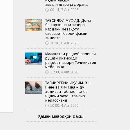
аввалиндараҷа доранд
🕔
09:14, 7.Авг 2026
ТАВСИЯҲОИ МУФИД. Доир
ба тарзи нави захира
кардани меваҷоту
сабзавот барои фасли
зимистон
🕔
10:36, 6.Авг 2026
Малакаҳои рақамӣ заминаи
рушди иқтисоди
рақобатпазири Тоҷикистон
мебошанд
🕔
11:30, 4.Авг 2026
ТАҒЙИРЁБИИ ИҚЛИМ. Эл-
Нинё ва Ла-Ниня – ду
ҳодисаи табиие, ки ба
иқлими ҷаҳон таъсир
мерасонанд
🕔
10:00, 4.Авг 2026
Ҳамаи маводҳои бахш