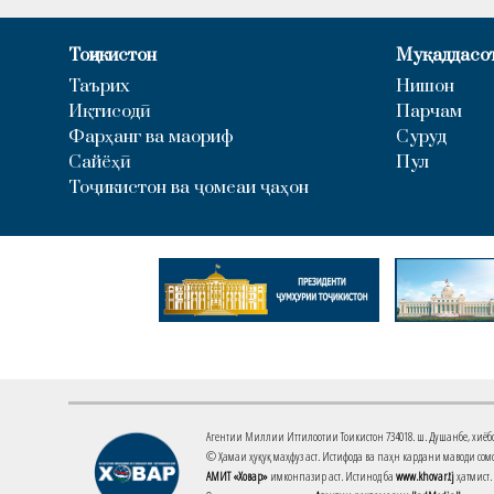
Тоҷикистон
Муқаддасо
Таърих
Нишон
Иқтисодӣ
Парчам
Фарҳанг ва маориф
Суруд
Сайёҳӣ
Пул
Тоҷикистон ва ҷомеаи ҷаҳон
Агентии Миллии Иттилоотии Тоҷикистон 734018. ш. Душанбе, хиёбони 
© Ҳамаи ҳуқуқ маҳфуз аст. Истифода ва паҳн кардани маводи сомо
АМИТ «Ховар»
имконпазир аст. Истинод ба
www.khovar.tj
ҳатмист.