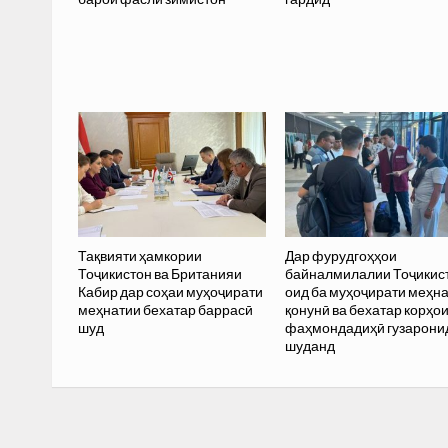
Тақвияти ҳамкории
Дар фурудгоҳҳои
Тоҷикистон ва Британияи
байналмилалии Тоҷикис
Кабир дар соҳаи муҳоҷирати
оид ба муҳоҷирати меҳн
меҳнатии бехатар баррасӣ
қонунӣ ва бехатар корҳо
шуд
фаҳмондадиҳӣ гузарони
шуданд