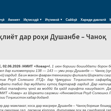
иҷӣ
Амният
Иқтисодӣ
Иҷтимоӣ
Сайёҳӣ
Хариди давлатӣ
ақлиёт дар роҳи Душанбе – Чаноқ
 02.06.2026 /АМИТ «Ховар»/.
1 июн бориши бошиддати борон б
ел дар километрҳои 138 — 143 — уми роҳи Душанбе — Чаноқ (ҳу
нӣ) гардид. Ба ин макон фавран техникаҳои филиали Ширкати саҳ
тив Роуд Солюшнз ЛТД» дар Ҷумҳурии Тоҷикистон сафарба
офати табиӣ дар муддати кутоҳ бартараф гардид. Дар натиҷа
биӣ талафоти ҷонӣ ва моддӣ ба қайд гирифта нашудааст. Да
 АМИТ «Ховар» аз Ширкати саҳомии «Инновейтив Роуд Солюшнз 
рии Тоҷикистон хабар доданд.
ир дар мамлакат, хоса дар масрири Душанбе – Чаноқ бориши бошид
си омадани сел, лағзиши кӯҳпора, фуруравии роҳ ва сангфароӣ га