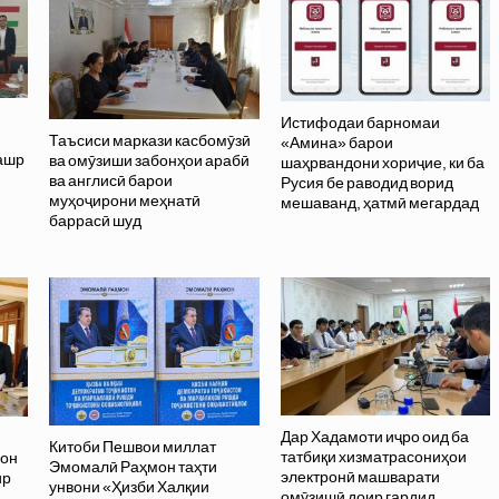
Истифодаи барномаи
Таъсиси маркази касбомӯзӣ
«Амина» барои
нашр
ва омӯзиши забонҳои арабӣ
шаҳрвандони хориҷие, ки ба
ва англисӣ барои
Русия бе раводид ворид
муҳоҷирони меҳнатӣ
мешаванд, ҳатмӣ мегардад
баррасӣ шуд
Дар Хадамоти иҷро оид ба
Китоби Пешвои миллат
татбиқи хизматрасониҳои
вон
Эмомалӣ Раҳмон таҳти
электронӣ машварати
ир
унвони «Ҳизби Халқии
омӯзишӣ доир гардид