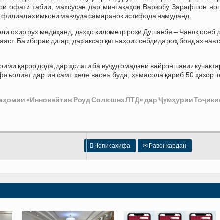
и офати табиӣ, махсусан дар минтақаҳои Варзобу Зарафшон ног
и филиал аз имкони мавҷуда самаранок истифода намуданд.
соли охир рух медиҳанд, даҳҳо километр роҳи Душанбе – Чаноқ осеб 
ст. Ба ибораи дигар, дар аксар қитъаҳои осебдида роҳ бояд аз нав 
оимӣ қарор дода, дар ҳолати ба вуҷуд омадани вайроншавии кӯчакт
аъолият дар ин самт хеле васеъ буда, ҳамасола қариб 50 ҳазор т
саҳомии «Инновейтив Роуд Солюшнз ЛТД» дар Ҷумҳурии Тоҷики

Чопи саҳифа
✉
Равон кардан