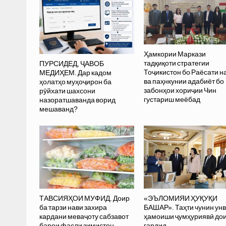
Ҳамкории Маркази
тадқиқоти стратегии
ПУРСИДЕД, ҶАВОБ
Тоҷикистон бо Раёсати 
МЕДИҲЕМ. Дар кадом
ва паҳнкунии адабиёт бо
ҳолатҳо муҳоҷирон ба
забонҳои хориҷии Чин
рӯйхати шахсони
густариш меёбад
назоратшаванда ворид
мешаванд?
ТАВСИЯҲОИ МУФИД. Доир
«ЭЪЛОМИЯИ ҲУҚУҚИ
ба тарзи нави захира
БАШАР». Таҳти чунин ун
кардани меваҷоту сабзавот
ҳамоиши ҷумҳуриявӣ до
барои фасли зимистон
гардид