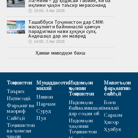
Ла-Ниня – ду ҳодисаи табиие, ки ба
иқлими ҷаҳон таъсир мерасонанд
🕔
10:00, 4.Авг 2026
Ташаббуси Тоҷикистон дар СММ:
масъулияти байнинаслӣ ҳамчун
парадигмаи нави ҳуқуқи сулҳ.
Андешаҳо дар ин маврид
🕔
14:00, 2.Авг 2026
Ҳамаи маводҳои бахш
Тоҷикистон
Муқаддасоти
Иқдомҳои
Мавзеъҳои
миллӣ
ҷаҳонии
фарҳангию
Таърих
Тоҷикистон
сайёҳӣ
Нишон
Иқтисодӣ
Иқдомҳои
Боғи
Парчам
Фарҳанг ва
байналмилалӣ
миллӣ
маориф
Суруд
дар соҳаи об
Саразм
Сайёҳӣ
Пул
Иқдомҳои
Ҳисор
Тоҷикистон
ҷаҳонии
Ҳулбук
ва ҷомеаи
Тоҷикистон
ҷаҳон