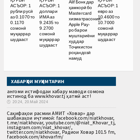
Alif Бонк дар
АСЪОР: 1
АСЪОР: 1
АСЪОР: 1
ҳамкорӣ бо
рубли русӣ
доллари
евро аз
Mastercard
аз 0.1070 то
ИМА аз
10.4600 то
хизматрасонии
0.1170
9.2435 то
10.7000
Apple Pay-
сомонӣ
9.2700
сомонӣ
ро барои
муқаррар
сомонӣ
муқаррар
муштариёни
шудааст
муқаррар
шудааст
худ дар
шудааст
Тоҷикистон
роҳандозӣ
намуд
ХАБАРҲОИ МУҲИМТАРИН
Ҳангоми истифодаи хабару маводи сомона
истинод ба www.khovar.tj ҳатмӣ аст!
🕔
20:24, 20.Май 2024
Саҳифаҳои расмии АМИТ «Ховар» дар
шабакаҳои иҷтимоӣ: facebook.com/niatkhovar,
t.me/niatkhovar, youtube.com/@niat_Khovar_tj,
instagram.com/niat_khovar/,
twitter.com/niatkhovar, Радиои Ховар 101.5 fm,
facebook.com/khovarfm/