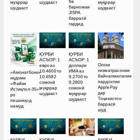
ба
муқррар
шудааст
муқррар
барномаи
шудааст
шудааст
JISPA
баррасӣ
гардид
ҚУРБИ
ҚУРБИ
АСЪОР: 1
АСЪОР: 1
Оғози
евро аз
доллари
хизматрасонии
10.4600 то
ИМА аз
«Амонатбонк»
байналмилалии
10.6582
9.2700 то
иқдоми
пардохтии
сомонӣ
9.2800
«Файзи
Apple Pay
муқррар
сомонӣ
Истиқлол-35»-
дар
шудааст
муқррар
ро
Тоҷикистон
шудааст
пешниҳод
баррасӣ
намуд
шуд
ҚУРБИ
ҚУРБИ
ҚУРБИ