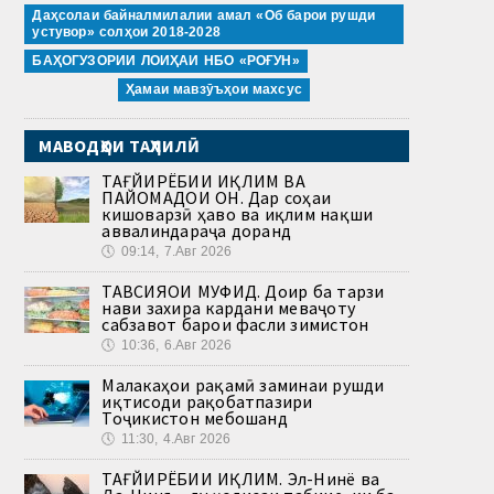
Даҳсолаи байналмилалии амал «Об барои рушди
устувор» солҳои 2018-2028
БАҲОГУЗОРИИ ЛОИҲАИ НБО «РОҒУН»
Ҳамаи мавзӯъҳои махсус
МАВОДҲОИ ТАҲЛИЛӢ
ТАҒЙИРЁБИИ ИҚЛИМ ВА
ПАЙОМАДҲОИ ОН. Дар соҳаи
кишоварзӣ ҳаво ва иқлим нақши
аввалиндараҷа доранд
🕔
09:14, 7.Авг 2026
ТАВСИЯҲОИ МУФИД. Доир ба тарзи
нави захира кардани меваҷоту
сабзавот барои фасли зимистон
🕔
10:36, 6.Авг 2026
Малакаҳои рақамӣ заминаи рушди
иқтисоди рақобатпазири
Тоҷикистон мебошанд
🕔
11:30, 4.Авг 2026
ТАҒЙИРЁБИИ ИҚЛИМ. Эл-Нинё ва