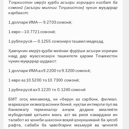
Тоҷикистон имрӯз қурби асъори хориҷиро нисбат ба
сомонӣ (асъори миллии Тоҷикистон) чунин муқаррар
кардааст:
1 доллари ИМА — 9.2703 сомонӣ;
1 евро – 10.7721 сомонӣ;
1 рубли русӣ — 0.1255 сомониро ташкил медиҳад.
Ҳамчунин имрӯз қурби миёнаи фурӯши асъори хориҷии
нақд дар муассиcаҳои ташкилоти қарзии Тоҷикистон
чунин муқаррар шудааст:
1 доллари ИМА аз 9.2200 то 9.3200 сомонӣ;
1 евро аз 10.5200 то 10.7300 сомонӣ;
1 рубли русӣ аз 0.1220 то 0.1240 сомонӣ
БМТ огоҳ менамояд, ки «берун аз сарбонк, филиал,
марказҳои хизматрасонии бонкӣ, нуқтаи интиқоли пул ва
банкомату терминалҳо анҷом додани амалиёти
мубодилавӣ қатъиян манъ аст ва риоя накардани ин
талабот аз ҷониби шахсони воқеӣ қонуншиканӣ ба ҳисоб
рафта, сабаби ба ҷавобгарии маъмурӣ ва ҷиноятӣ