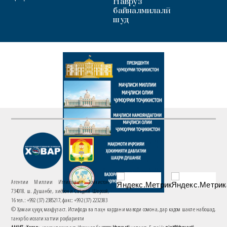
Наврӯз
байналмилалӣ
шуд
Агентии Миллии Иттилоотии Тоҷикистон
734018. ш. Душанбе, хиёбони Саъдии Шерозӣ,
16 тел.: +992 (37) 2385217, факс: +992 (37) 2232383
© Ҳамаи ҳуқуқ маҳфуз аст. Истифода ва паҳн кардани маводи сомона, дар кадом шакле набошад,
танҳо бо иҷозати хаттии роҳбарияти