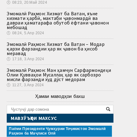
🕔
08:23, 20.Май 2024
Эмомалӣ Раҳмон: Хизмат ба Ватан, яъне
хизмати ҳарбӣ, мактаби ҷавонмардӣ ва
давраи ҳаматарафа обутоб ёфтани ҷавонон
мебошад
🕔
08:24, 5.Апр 2024
Эмомалӣ Раҳмон: Хизмат ба Ватан – Модар
қарзи фарзандии ҳар як ҷавон ба ҳисоб
меравад
🕔
17:18, 3.Апр 2024
Эмомалӣ Раҳмон: Ман ҳамчун Сарфармондеҳи
Олии Қувваҳои Мусаллаҳ ҳар як сарбозро
мисли фарзанди худ дӯст медорам
🕔
11:27, 3.Апр 2024
Ҳамаи маводҳои бахш
МАВЗӮЪҲОИ МАХСУС
Паёми Президенти Ҷумҳурии Тоҷикистон Эмомалӣ
Раҳмон ба Маҷлиси Олӣ