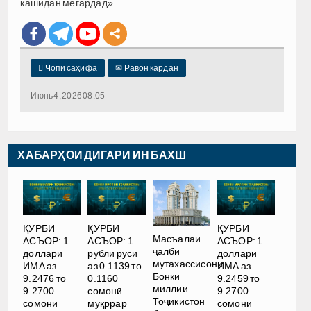
кашидан мегардад».

Чопи саҳифа
✉
Равон кардан
Июнь 4, 2026 08:05
ХАБАРҲОИ ДИГАРИ ИН БАХШ
ҚУРБИ
ҚУРБИ
ҚУРБИ
Масъалаи
АСЪОР: 1
АСЪОР: 1
АСЪОР: 1
ҷалби
доллари
рубли русӣ
доллари
мутахассисони
ИМА аз
аз 0.1139 то
ИМА аз
Бонки
9.2476 то
0.1160
9.2459 то
миллии
9.2700
сомонӣ
9.2700
Тоҷикистон
сомонӣ
муқррар
сомонӣ