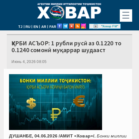
☰
|
|
|
|
"Ховар FM"
TJ
RU
EN
AR
FAR
ҚУРБИ АСЪОР: 1 рубли русӣ аз 0.1220 то
0.1240 сомонӣ муқаррар шудааст
Июнь 4, 2026 08:05
ДУШАНБЕ, 04.06.2026 /АМИТ «Ховар»/.
Бонки миллии