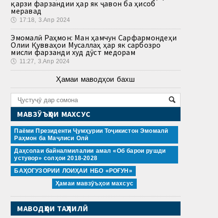
қарзи фарзандии ҳар як ҷавон ба ҳисоб
меравад
🕔
17:18, 3.Апр 2024
Эмомалӣ Раҳмон: Ман ҳамчун Сарфармондеҳи
Олии Қувваҳои Мусаллаҳ ҳар як сарбозро
мисли фарзанди худ дӯст медорам
🕔
11:27, 3.Апр 2024
Ҳамаи маводҳои бахш
МАВЗӮЪҲОИ МАХСУС
Паёми Президенти Ҷумҳурии Тоҷикистон Эмомалӣ
Раҳмон ба Маҷлиси Олӣ
Даҳсолаи байналмилалии амал «Об барои рушди
устувор» солҳои 2018-2028
БАҲОГУЗОРИИ ЛОИҲАИ НБО «РОҒУН»
Ҳамаи мавзӯъҳои махсус
МАВОДҲОИ ТАҲЛИЛӢ