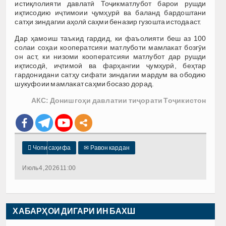
истиқлолияти давлатӣ Тоҷикматлубот барои рушди
иқтисодию иҷтимоии ҷумҳурӣ ва баланд бардоштани
сатҳи зиндагии аҳолӣ саҳми беназир гузошта истодааст.
Дар ҳамоиш таъкид гардид, ки фаъолияти беш аз 100
солаи соҳаи кооператсияи матлуботи мамлакат бозгӯи
он аст, ки низоми кооператсияи матлубот дар рушди
иқтисодӣ, иҷтимоӣ ва фарҳангии ҷумҳурӣ, беҳтар
гардонидани сатҳу сифати зиндагии мардум ва ободию
шукуфоии мамлакат саҳми босазо дорад.
АКС: Донишгоҳи давлатии тиҷорати Тоҷикистон

Чопи саҳифа
✉
Равон кардан
Июль 4, 2026 11:00
ХАБАРҲОИ ДИГАРИ ИН БАХШ