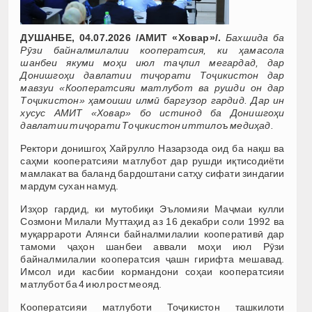
ДУШАНБЕ, 04.07.2026 /АМИТ «Ховар»/.
Бахшида ба
Рӯзи байналмилалии кооператсия, ки ҳамасола
шанбеи якуми моҳи июл таҷлил мегардад, дар
Донишгоҳи давлатии тиҷорати Тоҷикистон дар
мавзуи «Кооператсияи матлубот ва рушди он дар
Тоҷикистон» ҳамоиши илмӣ баргузор гардид. Дар ин
хусус АМИТ «Ховар» бо истинод ба Донишгоҳи
давлатии тиҷорати Тоҷикистон иттилоъ медиҳад.
Ректори донишгоҳ Хайрулло Назарзода оид ба нақш ва
саҳми кооператсияи матлубот дар рушди иқтисодиёти
мамлакат ва баланд бардоштани сатҳу сифати зиндагии
мардум сухан намуд.
Изҳор гардид, ки мутобиқи Эъломияи Маҷмаи кулли
Созмони Милали Муттаҳид аз 16 декабри соли 1992 ва
муқаррароти Алянси байналмилалии кооперативӣ дар
тамоми ҷаҳон шанбеи аввали моҳи июл Рӯзи
байналмилалии кооператсия ҷашн гирифта мешавад.
Имсол иди касбии кормандони соҳаи кооператсияи
матлубот ба 4 июл рост меояд.
Кооператсияи матлуботи Тоҷикистон ташкилоти