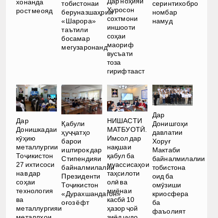
Дар ноҳияи
хонанда
тобистонаи
серинтихобро
Хуросон
рост меояд
беруназшаҳрии
номбар
сохтмони
«Шарора»
намуд
иншооти
таътили
соҳаи
босамар
маориф
мегузаронанд
вусъати
тоза
гирифтааст
Дар
Дар
НИШАСТИ
Қабули
Донишгоҳи
Донишкадаи
МАТБУОТӢ.
ҳуҷҷатҳо
давлатии
кӯҳию
Имсол дар
барои
Хоруғ
металлургии
нақшаи
иштирок дар
Мактаби
Тоҷикистон
қабул ба
Стипендияи
байналмилалии
27 ихтисоси
муассисаҳои
байналмилалии
тобистона
нав дар
таҳсилоти
Президенти
оид ба
соҳаи
олӣ ва
Тоҷикистон
омӯзиши
технология
миёнаи
«Дурахшандагон»
криосфера
ва
касбӣ 10
оғоз ёфт
ба
металлургияи
ҳазор ҷой
фаъолият
металлҳои
зиёд ҷудо