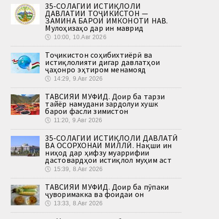
35-СОЛАГИИ ИСТИҚЛОЛИ
ДАВЛАТИИ ТОҶИКИСТОН —
ЗАМИНА БАРОИ ИМКОНОТИ НАВ.
Мулоҳизаҳо дар ин маврид
🕔
10:00, 10.Авг 2026
Тоҷикистон соҳибихтиёрӣ ва
истиқлолияти дигар давлатҳои
ҷаҳонро эҳтиром менамояд
🕔
14:29, 9.Авг 2026
ТАВСИЯИ МУФИД. Доир ба тарзи
тайёр намудани зардолуи хушк
барои фасли зимистон
🕔
11:20, 9.Авг 2026
35-СОЛАГИИ ИСТИҚЛОЛИ ДАВЛАТӢ
ВА ОСОРХОНАИ МИЛЛӢ. Нақши ин
ниҳод дар ҳифзу муаррифии
дастовардҳои истиқлол муҳим аст
🕔
15:39, 8.Авг 2026
ТАВСИЯИ МУФИД. Доир ба пӯпаки
ҷуворимакка ва фоидаи он
🕔
13:33, 8.Авг 2026