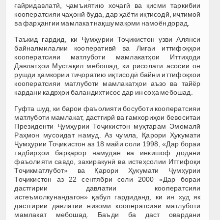
ғайридавлатӣ, ҷамъиятию хоҷагӣ ва қисми таркибии
кооператсияи ҷаҳонӣ буда, дар ҳаёти иқтисодӣ, иҷтимоӣ
ва фарҳангии мамлакат нақшу мақоми намоён дорад.
Таъкид гардид, ки Ҷумҳурии Тоҷикистон узви Алянси
байналмилалии кооперативӣ ва Лигаи иттифоқҳои
кооператсияи матлуботи мамлакатҳои Иттиҳоди
Давлатҳои Мустақил мебошад, ки рисолати асосии он
рушди ҳамкории тиҷоратию иқтисодӣ байни иттифоқхои
кооператсияи матлуботи мамлакатҳои аъзо ва тайёр
кардани кадрҳои баландихтисос дар ин соҳа мебошад.
Гуфта шуд, ки барои фаъолияти босуботи кооператсияи
матлуботи мамлакат, дастгирӣ ва ғамхориҳои бевоситаи
Президенти Ҷумҳурии Тоҷикистон муҳтарам Эмомалӣ
Раҳмон мусоидат намуд. Аз ҷумла, Қарори Ҳукумати
Ҷумҳурии Тоҷикистон аз 18 майи соли 1998, «Дар бораи
тадбирҳои барқарор намудан ва инкишоф додани
фаъолияти савдо, захиракунӣ ва истеҳсолии Иттифоқи
Тоҷикматлубот» ва Қарори Ҳукумати Ҷумҳурии
Тоҷикистон аз 22 сентябри соли 2000 «Дар бораи
дастгирии давлатии кооператсияи
истеъмолкунандагон» қабул гардиданд, ки ин худ як
дастгирии давлатии низоми кооператсияи матлуботи
мамлакат мебошад. Баъди ба даст овардани