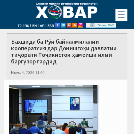
☰
|
|
|
|
"Ховар FM"
TJ
RU
EN
AR
FAR
Бахшида ба Рӯзи байналмилалии
кооператсия дар Донишгоҳи давлатии
тиҷорати Тоҷикистон ҳамоиши илмӣ
баргузор гардид
Июль 4, 2026 11:00