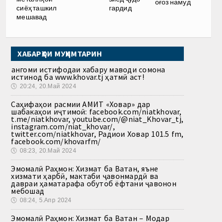
оғоз намуд
сиёҳ ташкил
гардид
мешавад
ХАБАРҲОИ МУҲИМТАРИН
Ҳангоми истифодаи хабару маводи сомона
истинод ба www.khovar.tj ҳатмӣ аст!
🕔
20:24, 20.Май 2024
Саҳифаҳои расмии АМИТ «Ховар» дар
шабакаҳои иҷтимоӣ: facebook.com/niatkhovar,
t.me/niatkhovar, youtube.com/@niat_Khovar_tj,
instagram.com/niat_khovar/,
twitter.com/niatkhovar, Радиои Ховар 101.5 fm,
facebook.com/khovarfm/
🕔
08:23, 20.Май 2024
Эмомалӣ Раҳмон: Хизмат ба Ватан, яъне
хизмати ҳарбӣ, мактаби ҷавонмардӣ ва
давраи ҳаматарафа обутоб ёфтани ҷавонон
мебошад
🕔
08:24, 5.Апр 2024
Эмомалӣ Раҳмон: Хизмат ба Ватан – Модар