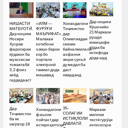
Дар ноҳияи
НИШАСТИ
«ИЛМ —
Хонандагони
Кӯшониён
МАТБУОТӢ.
ФУРӮҒИ
Тоҷикистон
21 Маркази
Дар ноҳияи
МАЪРИФАТ».
дар
рушди
Носири
Малакаи
Олимпиадаи
инкишофи
Хусрав
котибони
сеюми
кӯдак ба
фарогирии
озмун барои
байналмилалӣ
истифода
кӯдакон ба
кор бо
аз фанни
дода шуд
муассисаи
портали
зеҳни сунъӣ
томактабӣ
электронӣ
ду медал ба
3,2 фоиз
такмил дода
даст
зиёд
мешавад
оварданд
гардидааст
35-
Дар
Хонандагони
Маркази
СОЛАГИИ
Тоҷикистон
фаъоли
миллии
ИСТИҚЛОЛИ
ба як
пойтахт дар
тестӣ гурӯҳи
ДАВЛАТӢ.
омӯзгор 18
истироҳатгоҳи
ихтисосҳои