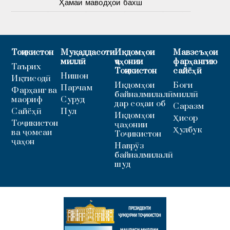
Ҳамаи маводҳои бахш
Тоҷикистон
Муқаддасоти
Иқдомҳои
Мавзеъҳои
миллӣ
ҷаҳонии
фарҳангию
Таърих
Тоҷикистон
сайёҳӣ
Нишон
Иқтисодӣ
Иқдомҳои
Боғи
Парчам
Фарҳанг ва
байналмилалӣ
миллӣ
маориф
Суруд
дар соҳаи об
Саразм
Сайёҳӣ
Пул
Иқдомҳои
Ҳисор
Тоҷикистон
ҷаҳонии
Ҳулбук
ва ҷомеаи
Тоҷикистон
ҷаҳон
Наврӯз
байналмилалӣ
шуд