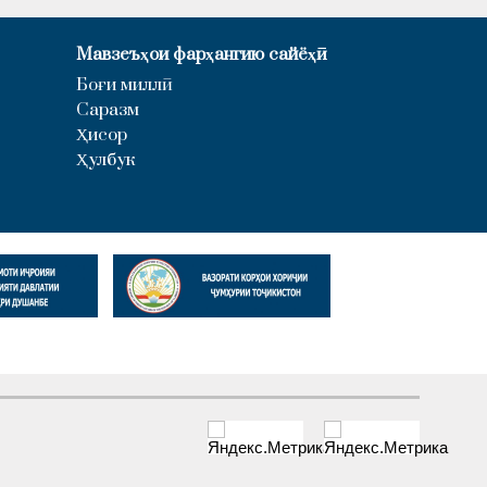
Мавзеъҳои фарҳангию сайёҳӣ
Боғи миллӣ
Саразм
Ҳисор
Ҳулбук