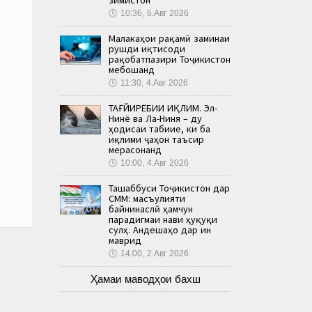
🕔
10:36, 6.Авг 2026
Малакаҳои рақамӣ заминаи
рушди иқтисоди
рақобатпазири Тоҷикистон
мебошанд
🕔
11:30, 4.Авг 2026
ТАҒЙИРЁБИИ ИҚЛИМ. Эл-
Нинё ва Ла-Ниня – ду
ҳодисаи табиие, ки ба
иқлими ҷаҳон таъсир
мерасонанд
🕔
10:00, 4.Авг 2026
Ташаббуси Тоҷикистон дар
СММ: масъулияти
байнинаслӣ ҳамчун
парадигмаи нави ҳуқуқи
сулҳ. Андешаҳо дар ин
маврид
🕔
14:00, 2.Авг 2026
Ҳамаи маводҳои бахш