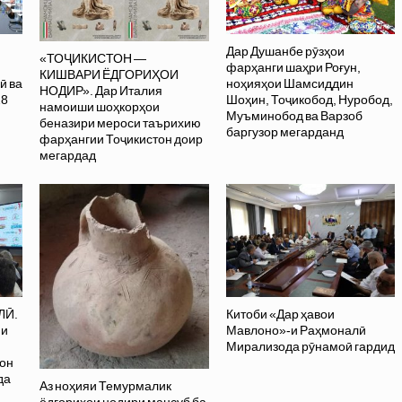
Дар Душанбе рӯзҳои
«ТОҶИКИСТОН —
фарҳанги шаҳри Роғун,
КИШВАРИ ЁДГОРИҲОИ
ӣ ва
ноҳияҳои Шамсиддин
НОДИР». Дар Италия
28
Шоҳин, Тоҷикобод, Нуробод,
намоиши шоҳкорҳои
Муъминобод ва Варзоб
беназири мероси таърихию
баргузор мегарданд
фарҳангии Тоҷикистон доир
мегардад
ЛӢ.
Китоби «Дар ҳавои
ии
Мавлоно»-и Раҳмоналӣ
Мирализода рӯнамоӣ гардид
рон
да
Аз ноҳияи Темурмалик
ёдгориҳои нодири мансуб ба