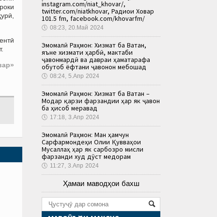
instagram.com/niat_khovar/,
роки
twitter.com/niatkhovar, Радиои Ховар
ҳурӣ,
101.5 fm, facebook.com/khovarfm/
🕔
08:23, 20.Май 2024
ентӣ
Эмомалӣ Раҳмон: Хизмат ба Ватан,
т.
яъне хизмати ҳарбӣ, мактаби
ҷавонмардӣ ва давраи ҳаматарафа
вар»
обутоб ёфтани ҷавонон мебошад
🕔
08:24, 5.Апр 2024
Эмомалӣ Раҳмон: Хизмат ба Ватан –
Модар қарзи фарзандии ҳар як ҷавон
ба ҳисоб меравад
🕔
17:18, 3.Апр 2024
Эмомалӣ Раҳмон: Ман ҳамчун
Сарфармондеҳи Олии Қувваҳои
Мусаллаҳ ҳар як сарбозро мисли
фарзанди худ дӯст медорам
🕔
11:27, 3.Апр 2024
Ҳамаи маводҳои бахш