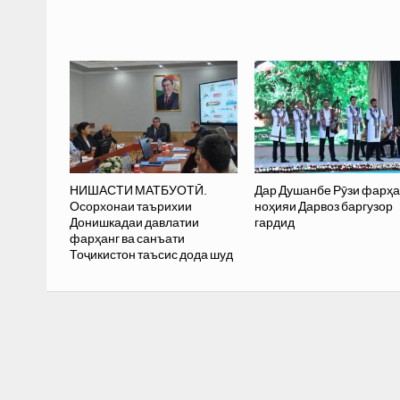
НИШАСТИ МАТБУОТӢ.
Дар Душанбе Рӯзи фарҳа
Осорхонаи таърихии
ноҳияи Дарвоз баргузор
Донишкадаи давлатии
гардид
фарҳанг ва санъати
Тоҷикистон таъсис дода шуд