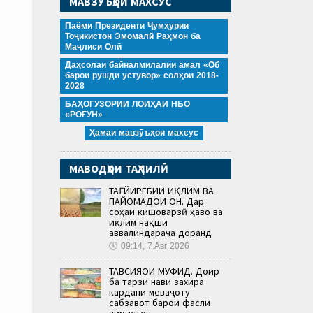
МАВЗӮЪҲОИ МАХСУС
Паёми Президенти Ҷумҳурии
Тоҷикистон Эмомалӣ Раҳмон ба
Маҷлиси Олӣ
Даҳсолаи байналмилалии амал «Об
барои рушди устувор» солҳои 2018-
2028
БАҲОГУЗОРИИ ЛОИҲАИ НБО
«РОҒУН»
Ҳамаи мавзӯъҳои махсус
МАВОДҲОИ ТАҲЛИЛӢ
ТАҒЙИРЁБИИ ИҚЛИМ ВА
ПАЙОМАДҲОИ ОН. Дар
соҳаи кишоварзӣ ҳаво ва
иқлим нақши
аввалиндараҷа доранд
🕔
09:14, 7.Авг 2026
ТАВСИЯҲОИ МУФИД. Доир
ба тарзи нави захира
кардани меваҷоту
сабзавот барои фасли
зимистон