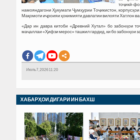
тоҷикӣ-фо
намояндагони Ҳукумати Ҷумҳурии Тоҷикистон, корпусҳои 
Мақомоти иҷроияи ҳокимияти давлатии вилояти Хатлон ва 
«Дар ин давра китоби «Древний Хутал» бо забонҳои тоҷ
маҷаллаи «Ҳифзи мерос» ташкил гардид, ки бо забонҳои за
Июль 7, 2026 11:20
ХАБАРҲОИ ДИГАРИ ИН БАХШ