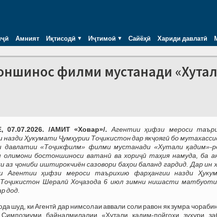
иҷӣ
Амният
Иқтисодӣ
Иҷтимоӣ
Сайёҳӣ
Хариди давлатӣ
оншинос филми мустанади «Хута
 07.07.2026. /АМИТ «Ховар»/.
Агентии ҳифзи мероси таър
 назди Ҳукумати Ҷумҳурии Тоҷикистон дар якҷоягӣ бо мутахасси
и давлатии «Тоҷикфилм» филми мустанади «Хутали қадим»-р
 олимони бостоншиноси ватанӣ ва хориҷӣ таҳия намуда, ба а
ки аз ҷониби иштирокчиён сазовори баҳои баланд гардид. Дар ин 
и Агентии ҳифзи мероси таърихию фарҳангии назди Ҳуку
 Тоҷикистон Шералӣ Хоҷазода 6 июл зимни нишасти матбуоти
р дод.
ода шуд, ки Агентӣ дар нимсолаи аввали соли равон як зумра чораби
 Симпозиуми байналмилалии «Хутали қадим-пойгоҳи зуҳури за