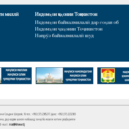
ти миллӣ
Иқдомҳои ҷаҳонии Тоҷикистон
Иқдомҳои байналмилалӣ дар соҳаи об
Иқдомҳои ҷаҳонии Тоҷикистон
Наврӯз байналмилалӣ шуд
Саъдии Шерозӣ, 16 тел.: +992 (37) 2385217, факс: +992 (37) 2232383
на, дар кадом шакле набошад, танҳо бо иҷозати хаттии роҳбарияти
 E-mail:
niat@khovar.tj