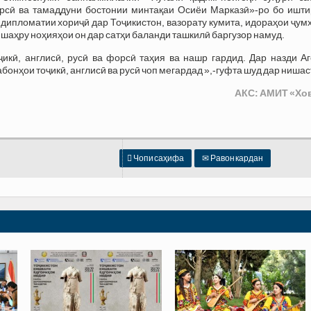
рсӣ ва тамаддуни бостонии минтақаи Осиёи Марказӣ»-ро бо ишти
дипломатии хориҷӣ дар Тоҷикистон, вазорату кумита, идораҳои ҷум
шаҳру ноҳияҳои он дар сатҳи баланди ташкилӣ баргузор намуд.
икӣ, англисӣ, русӣ ва форсӣ таҳия ва нашр гардид. Дар назди Аг
бонҳои тоҷикӣ, англисӣ ва русӣ чоп мегардад »,-гуфта шуд дар нишас
АКС: АМИТ «Хо

Чопи саҳифа
✉
Равон кардан