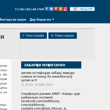
|
|
|
|
"Ховар FM"
TJ
RU
EN
AR
FAR
Минтақа ва ҷаҳон
Дар бораи мо
ли

Чопи саҳифа
✉
Равон кардан
ХАБАРҲОИ МУҲИМТАРИН
ихию
сони
Ҳангоми истифодаи хабару маводи
о бо
сомона истинод ба www.khovar.tj
нҷом
ҳатмӣ аст!
хусус
🕔
20:24, 20.Май 2024
мати
и ин
Саҳифаҳои расмии АМИТ «Ховар» дар
шабакаҳои иҷтимоӣ:
facebook.com/niatkhovar,
t.me/niatkhovar,
ниҳо,
youtube.com/@niat_Khovar_tj,
бони