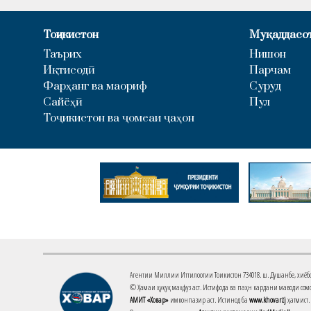
Тоҷикистон
Муқаддасо
Таърих
Нишон
Иқтисодӣ
Парчам
Фарҳанг ва маориф
Суруд
Сайёҳӣ
Пул
Тоҷикистон ва ҷомеаи ҷаҳон
Агентии Миллии Иттилоотии Тоҷикистон 734018. ш. Душанбе, хиёбони 
© Ҳамаи ҳуқуқ маҳфуз аст. Истифода ва паҳн кардани маводи сомо
АМИТ «Ховар»
имконпазир аст. Истинод ба
www.khovar.tj
ҳатмист.