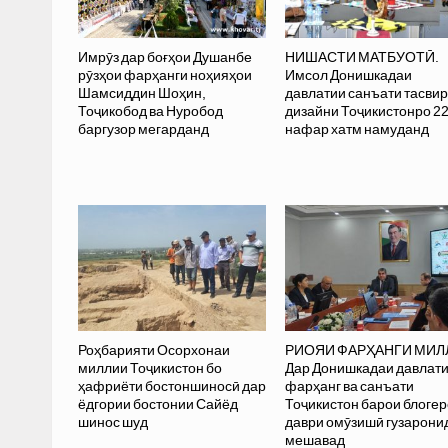
Имрӯз дар боғҳои Душанбе
НИШАСТИ МАТБУОТӢ.
рӯзҳои фарҳанги ноҳияҳои
Имсол Донишкадаи
Шамсиддин Шоҳин,
давлатии санъати тасвир
Тоҷикобод ва Нуробод
дизайни Тоҷикистонро 2
баргузор мегарданд
нафар хатм намуданд
Роҳбарияти Осорхонаи
РИОЯИ ФАРҲАНГИ МИЛ
миллии Тоҷикистон бо
Дар Донишкадаи давлат
ҳафриёти бостоншиносӣ дар
фарҳанг ва санъати
ёдгории бостонии Сайёд
Тоҷикистон барои блоге
шинос шуд
даври омӯзишӣ гузарони
мешавад