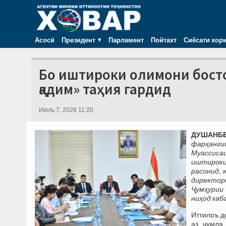
Асосӣ
Президент
Парламент
Пойтахт
Сиёсати хор
Бо иштироки олимони бост
қадим» таҳия гардид
Июль 7, 2026 11:20
ДУШАНБЕ,
фарҳангии
Муассиса
иштироки
расонид, 
директор
Ҷумҳурии
ниҳод хаба
Иттилоъ д
аз ҷумла