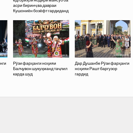
асри биринҷ ва давраи
Кушониён бозёфт гардиданд
нги
Рӯзи фарҳанги ноҳияи
Дар Душанбе Рӯзи фарҳанги
Балҷувон шукуҳманд таҷлил
ноҳияи Рашт баргузор
карда шуд
гардид