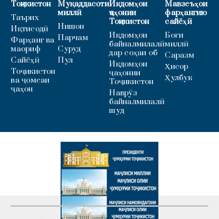
Тоҷикистон
Муқаддасоти
Иқдомҳои
Мавзеъҳои
миллӣ
ҷаҳонии
фарҳангию
Таърих
Тоҷикистон
сайёҳӣ
Нишон
Иқтисодӣ
Иқдомҳои
Боғи
Парчам
Фарҳанг ва
байналмилалӣ
миллӣ
маориф
Суруд
дар соҳаи об
Саразм
Сайёҳӣ
Пул
Иқдомҳои
Ҳисор
Тоҷикистон
ҷаҳонии
Ҳулбук
ва ҷомеаи
Тоҷикистон
ҷаҳон
Наврӯз
байналмилалӣ
шуд