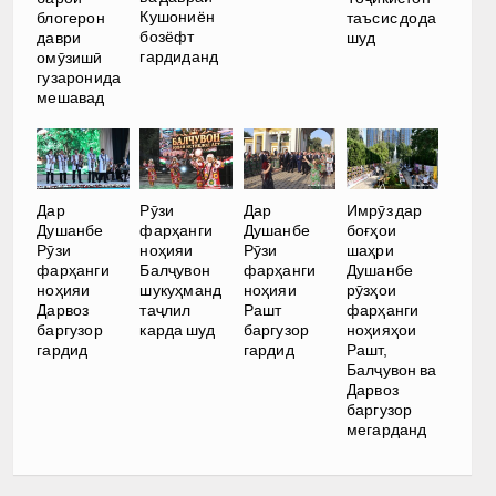
Кушониён
блогерон
таъсис дода
бозёфт
даври
шуд
гардиданд
омӯзишӣ
гузаронида
мешавад
Дар
Рӯзи
Дар
Имрӯз дар
Душанбе
фарҳанги
Душанбе
боғҳои
Рӯзи
ноҳияи
Рӯзи
шаҳри
фарҳанги
Балҷувон
фарҳанги
Душанбе
ноҳияи
шукуҳманд
ноҳияи
рӯзҳои
Дарвоз
таҷлил
Рашт
фарҳанги
баргузор
карда шуд
баргузор
ноҳияҳои
гардид
гардид
Рашт,
Балҷувон ва
Дарвоз
баргузор
мегарданд