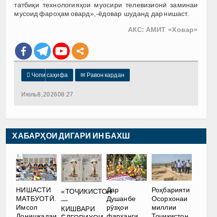
татбиқи технологияҳои муосири телевизионӣ заминаи
мусоид фароҳам овард»,-ёдовар шуданд дар нишаст.
АКС: АМИТ «Ховар»

Чопи саҳифа
✉
Равон кардан
Июль 8, 2026 08:27
ХАБАРҲОИ ДИГАРИ ИН БАХШ
НИШАСТИ
Дар
Роҳбарияти
«ТОҶИКИСТОН
МАТБУОТӢ.
Душанбе
Осорхонаи
—
Имсол
рӯзҳои
миллии
КИШВАРИ
Донишкадаи
фарҳанги
Тоҷикистон