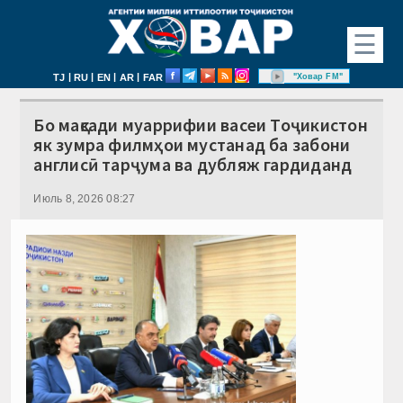
☰
|
|
|
|
"Ховар FM"
TJ
RU
EN
AR
FAR
Бо мақсади муаррифии васеи Тоҷикистон
як зумра филмҳои мустанад ба забони
англисӣ тарҷума ва дубляж гардиданд
Июль 8, 2026 08:27