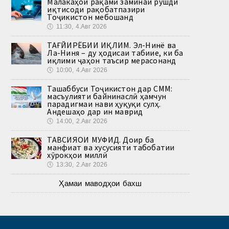
Малакаҳои рақамӣ заминаи рушди
иқтисоди рақобатпазири
Тоҷикистон мебошанд
🕔
11:30, 4.Авг 2026
ТАҒЙИРЁБИИ ИҚЛИМ. Эл-Нинё ва
Ла-Ниня – ду ҳодисаи табиие, ки ба
иқлими ҷаҳон таъсир мерасонанд
🕔
10:00, 4.Авг 2026
Ташаббуси Тоҷикистон дар СММ:
масъулияти байнинаслӣ ҳамчун
парадигмаи нави ҳуқуқи сулҳ.
Андешаҳо дар ин маврид
🕔
14:00, 2.Авг 2026
ТАВСИЯҲОИ МУФИД. Доир ба
манфиат ва хусусияти табобатии
хӯрокҳои миллӣ
🕔
13:30, 2.Авг 2026
Ҳамаи маводҳои бахш