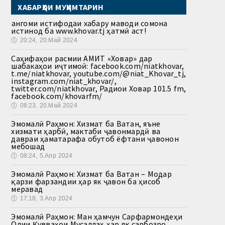
ХАБАРҲОИ МУҲИМТАРИН
Ҳангоми истифодаи хабару маводи сомона
истинод ба www.khovar.tj ҳатмӣ аст!
🕔
20:24, 20.Май 2024
Саҳифаҳои расмии АМИТ «Ховар» дар
шабакаҳои иҷтимоӣ: facebook.com/niatkhovar,
t.me/niatkhovar, youtube.com/@niat_Khovar_tj,
instagram.com/niat_khovar/,
twitter.com/niatkhovar, Радиои Ховар 101.5 fm,
facebook.com/khovarfm/
🕔
08:23, 20.Май 2024
Эмомалӣ Раҳмон: Хизмат ба Ватан, яъне
хизмати ҳарбӣ, мактаби ҷавонмардӣ ва
давраи ҳаматарафа обутоб ёфтани ҷавонон
мебошад
🕔
08:24, 5.Апр 2024
Эмомалӣ Раҳмон: Хизмат ба Ватан – Модар
қарзи фарзандии ҳар як ҷавон ба ҳисоб
меравад
🕔
17:18, 3.Апр 2024
Эмомалӣ Раҳмон: Ман ҳамчун Сарфармондеҳи
Олии Қувваҳои Мусаллаҳ ҳар як сарбозро