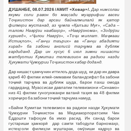
ДУШАНБЕ, 08.07.2026 /АМИТ «Ховар»/.
Дар нимсолаи
якуми соли равон
бо мақсади муаррифии васеи
Тоҷикистон дар арсаи байналмилалӣ як қатор
филмҳои мустанад, аз ҷумла «Қалъаи Муғ», «Сада –
талояи Наврӯзи навбаҳор», «Наврӯзнома», «Зодрӯзи
хуршед», «Ҷилои Наврӯз», «Тоҷи миллат. Маҷмааи
Истиқлол», «Ганҷи таърих» ва «Ганҷи абадияти
хирад» ба забони англисӣ тарҷума ва дубляж
гардиданд. Дар ин хусус 6 июл зимни нишасти
матбуотии Кумитаи телевизион ва радиои назди
Ҳукумати Ҷумҳурии Тоҷикистон хабар доданд.
Дар нишаст ҳамчунин иттилоъ дода шуд, ки дар ин давра
қариб 40 филми илмӣ-оммавии баландсифат ба забони
тоҷикӣ тарҷума ва дубляж шуда, барои пахш омода
гардиданд. Муассисаи давлатии телевизиони «Синамо»
низ 41 филми гуногунжанри ватанӣ таҳия ва 48 филми
хориҷиро ба забони тоҷикӣ тарҷума намуд.
«Байни Кумитаи телевизион ва радиои назди Ҳукумати
Ҷумҳурии Тоҷикистон ва Медиакорпоратсияи Чин
Ёддошти тафоҳум ба имзо расид. Ин санад барои
густариши ҳамкорӣ дар самти табодули барномаҳо,
истеҳсоли филмҳои муштарак, омӯзиши кадрҳо ва