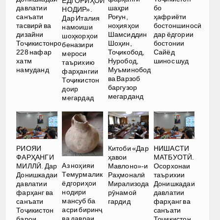
ЁДГОРИҲОИ
давлатии
шаҳри
бо
НОДИР».
санъати
Роғун,
ҳафриёти
Дар Италия
тасвирӣ ва
ноҳияҳои
бостоншиносӣ
намоиши
дизайни
Шамсиддин
дар ёдгории
шоҳкорҳои
Тоҷикистонро
Шоҳин,
бостонии
беназири
228 нафар
Тоҷикобод,
Сайёд
мероси
хатм
Нуробод,
шинос шуд
таърихию
намуданд
Муъминобод
фарҳангии
ва Варзоб
Тоҷикистон
баргузор
доир
мегарданд
мегардад
РИОЯИ
Китоби «Дар
НИШАСТИ
ФАРҲАНГИ
ҳавои
МАТБУОТӢ.
Аз ноҳияи
МИЛЛӢ. Дар
Мавлоно»-и
Осорхонаи
Темурмалик
Донишкадаи
Раҳмоналӣ
таърихии
ёдгориҳои
давлатии
Мирализода
Донишкадаи
нодири
фарҳанг ва
рӯнамоӣ
давлатии
мансуб ба
санъати
гардид
фарҳанг ва
асри биринҷ
Тоҷикистон
санъати
ва давраи
барои
Тоҷикистон