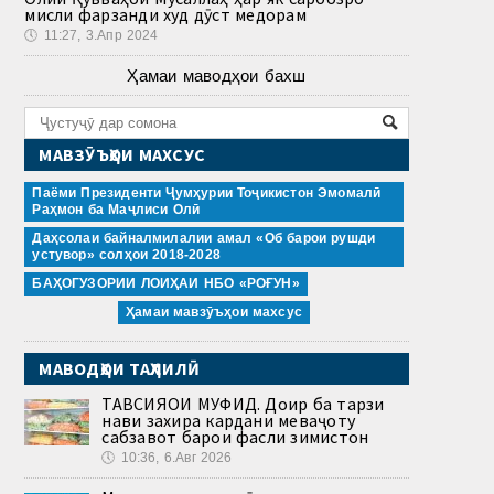
мисли фарзанди худ дӯст медорам
🕔
11:27, 3.Апр 2024
Ҳамаи маводҳои бахш
МАВЗӮЪҲОИ МАХСУС
Паёми Президенти Ҷумҳурии Тоҷикистон Эмомалӣ
Раҳмон ба Маҷлиси Олӣ
Даҳсолаи байналмилалии амал «Об барои рушди
устувор» солҳои 2018-2028
БАҲОГУЗОРИИ ЛОИҲАИ НБО «РОҒУН»
Ҳамаи мавзӯъҳои махсус
МАВОДҲОИ ТАҲЛИЛӢ
ТАВСИЯҲОИ МУФИД. Доир ба тарзи
нави захира кардани меваҷоту
сабзавот барои фасли зимистон
🕔
10:36, 6.Авг 2026