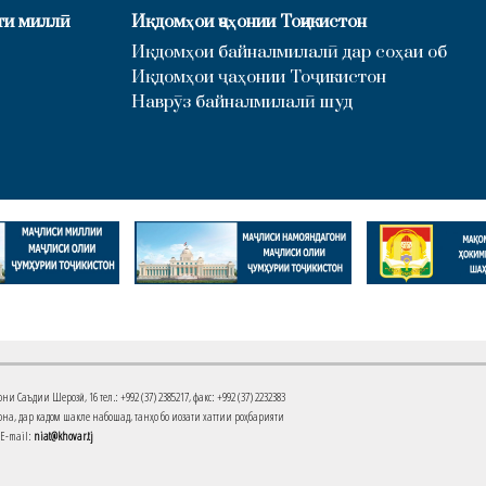
ти миллӣ
Иқдомҳои ҷаҳонии Тоҷикистон
Иқдомҳои байналмилалӣ дар соҳаи об
Иқдомҳои ҷаҳонии Тоҷикистон
Наврӯз байналмилалӣ шуд
Саъдии Шерозӣ, 16 тел.: +992 (37) 2385217, факс: +992 (37) 2232383
на, дар кадом шакле набошад, танҳо бо иҷозати хаттии роҳбарияти
 E-mail:
niat@khovar.tj