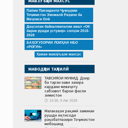
МАВЗӮЪҲОИ МАХСУС
Паёми Президенти Ҷумҳурии
Тоҷикистон Эмомалӣ Раҳмон ба
Маҷлиси Олӣ
Даҳсолаи байналмилалии амал «Об
барои рушди устувор» солҳои 2018-
2028
БАҲОГУЗОРИИ ЛОИҲАИ НБО
«РОҒУН»
Ҳамаи мавзӯъҳои махсус
МАВОДҲОИ ТАҲЛИЛӢ
ТАВСИЯҲОИ МУФИД. Доир
ба тарзи нави захира
кардани меваҷоту
сабзавот барои фасли
зимистон
🕔
10:36, 6.Авг 2026
Малакаҳои рақамӣ заминаи
рушди иқтисоди
рақобатпазири Тоҷикистон
мебошанд