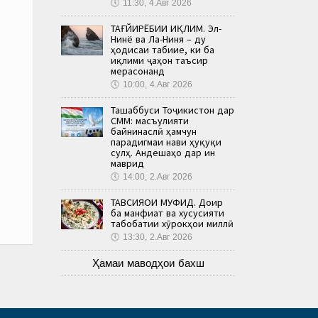
🕔
11:30, 4.Авг 2026
ТАҒЙИРЁБИИ ИҚЛИМ. Эл-
Нинё ва Ла-Ниня – ду
ҳодисаи табиие, ки ба
иқлими ҷаҳон таъсир
мерасонанд
🕔
10:00, 4.Авг 2026
Ташаббуси Тоҷикистон дар
СММ: масъулияти
байнинаслӣ ҳамчун
парадигмаи нави ҳуқуқи
сулҳ. Андешаҳо дар ин
маврид
🕔
14:00, 2.Авг 2026
ТАВСИЯҲОИ МУФИД. Доир
ба манфиат ва хусусияти
табобатии хӯрокҳои миллӣ
🕔
13:30, 2.Авг 2026
Ҳамаи маводҳои бахш