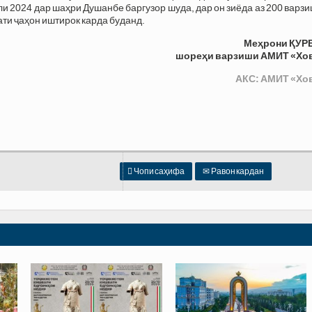
ли 2024 дар шаҳри Душанбе баргузор шуда, дар он зиёда аз 200 варз
ати ҷаҳон иштирок карда буданд.
Меҳрони ҚУР
шореҳи варзиши АМИТ «Хо
АКС: АМИТ «Хо

Чопи саҳифа
✉
Равон кардан