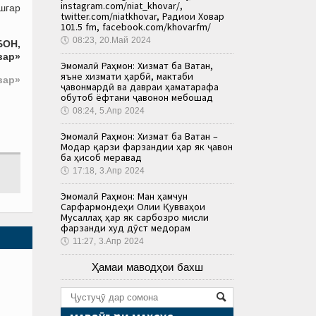
instagram.com/niat_khovar/,
ишгар
twitter.com/niatkhovar, Радиои Ховар
101.5 fm, facebook.com/khovarfm/
🕔
08:23, 20.Май 2024
БОН,
вар»
Эмомалӣ Раҳмон: Хизмат ба Ватан,
яъне хизмати ҳарбӣ, мактаби
вар»
ҷавонмардӣ ва давраи ҳаматарафа
обутоб ёфтани ҷавонон мебошад
🕔
08:24, 5.Апр 2024
Эмомалӣ Раҳмон: Хизмат ба Ватан –
Модар қарзи фарзандии ҳар як ҷавон
ба ҳисоб меравад
🕔
17:18, 3.Апр 2024
Эмомалӣ Раҳмон: Ман ҳамчун
Сарфармондеҳи Олии Қувваҳои
Мусаллаҳ ҳар як сарбозро мисли
фарзанди худ дӯст медорам
🕔
11:27, 3.Апр 2024
Ҳамаи маводҳои бахш