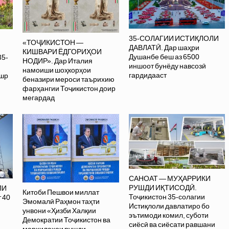
35-СОЛАГИИ ИСТИҚЛОЛИ
«ТОҶИКИСТОН —
ДАВЛАТӢ. Дар шаҳри
КИШВАРИ ЁДГОРИҲОИ
Душанбе беш аз 6500
35-
НОДИР». Дар Италия
иншоот бунёду навсозӣ
намоиши шоҳкорҳои
гардидааст
ашр
беназири мероси таърихию
фарҳангии Тоҷикистон доир
мегардад
САНОАТ — МУҲАРРИКИ
РУШДИ ИҚТИСОДӢ.
ЛИ
Китоби Пешвои миллат
Тоҷикистон 35-солагии
 40
Эмомалӣ Раҳмон таҳти
Истиқлоли давлатиро бо
унвони «Ҳизби Халқии
эътимоди комил, суботи
Демократии Тоҷикистон ва
сиёсӣ ва сиёсати равшани
марҳилаҳои рушди