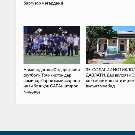
баргузор мегарданд
Намояндагони Федератсияи
35-СОЛАГИИ ИСТИҚЛО
футболи Тоҷикистон дар
ДАВЛАТӢ. Дар вилояти С
семинар барои комиссарони
сохтмони иншооти иҷти
нави бозиҳои CAFA иштирок
вусъат меёбад
карданд