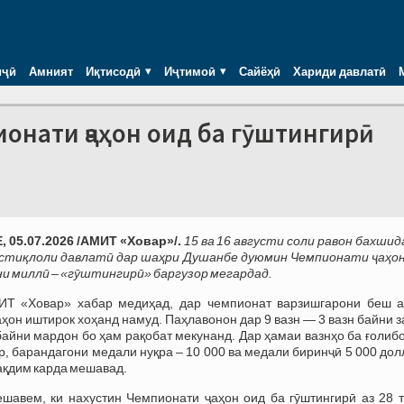
иҷӣ
Амният
Иқтисодӣ
Иҷтимоӣ
Сайёҳӣ
Хариди давлатӣ
нати ҷаҳон оид ба гӯштингирӣ
 05.07.2026 /АМИТ «Ховар»/.
15 ва 16 августи соли равон бахшид
Истиқлоли давлатӣ дар шаҳри Душанбе дуюмин Чемпионати ҷаҳон
и миллӣ – «гӯштингирӣ» баргузор мегардад.
ИТ «Ховар» хабар медиҳад, дар чемпионат варзишгарони беш а
аҳон иштирок хоҳанд намуд. Паҳлавонон дар 9 вазн — 3 вазн байни 
 байни мардон бо ҳам рақобат мекунанд. Дар ҳамаи вазнҳо ба ғолиб
р, барандагони медали нуқра – 10 000 ва медали биринҷӣ 5 000 до
ақдим карда мешавад.
шавем, ки нахустин Чемпионати ҷаҳон оид ба гӯштингирӣ аз 28 т