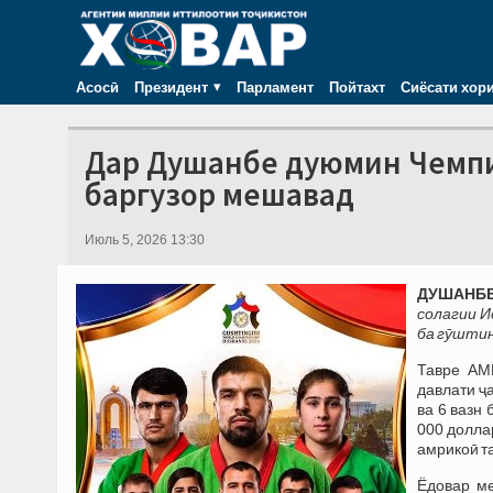
Асосӣ
Президент
Парламент
Пойтахт
Сиёсати хор
Дар Душанбе дуюмин Чемпио
баргузор мешавад
Июль 5, 2026 13:30
ДУШАНБЕ,
солагии 
ба гӯштин
Тавре АМ
давлати ҷ
ва 6 вазн
000 долла
амрикоӣ т
Ёдовар ме