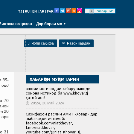
|
|
|
|
"Ховар FM"
TJ
RU
EN
AR
FAR
Минтақа ва ҷаҳон
Дар бораи мо

Чопи саҳифа
✉
Равон кардан
ХАБАРҲОИ МУҲИМТАРИН
а 35-
 оид
Ҳангоми истифодаи хабару маводи
сомона истинод ба www.khovar.tj
ҳатмӣ аст!
з 70
🕔
20:24, 20.Май 2024
занон
он 20
Саҳифаҳои расмии АМИТ «Ховар» дар
ллари
шабакаҳои иҷтимоӣ:
facebook.com/niatkhovar,
t.me/niatkhovar,
youtube.com/@niat_Khovar_tj,
о 31