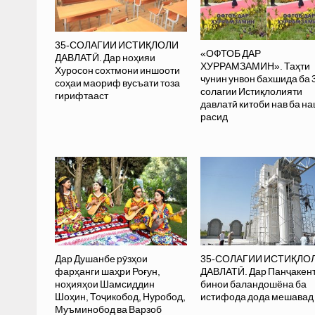
35-СОЛАГИИ ИСТИҚЛОЛИ
«ОФТОБ ДАР
ДАВЛАТӢ. Дар ноҳияи
ХУРРАМЗАМИН». Таҳти
Хуросон сохтмони иншооти
чунин унвон бахшида ба 
соҳаи маориф вусъати тоза
солагии Истиқлолияти
гирифтааст
давлатӣ китоби нав ба н
расид
Дар Душанбе рӯзҳои
35-СОЛАГИИ ИСТИҚЛО
фарҳанги шаҳри Роғун,
ДАВЛАТӢ. Дар Панҷакент
ноҳияҳои Шамсиддин
бинои баландошёна ба
Шоҳин, Тоҷикобод, Нуробод,
истифода дода мешавад
Муъминобод ва Варзоб