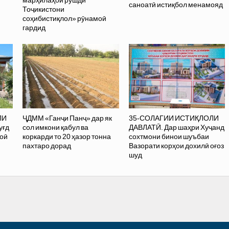
саноатӣ истиқбол менамояд
Тоҷикистони
соҳибистиқлол» рӯнамоӣ
гардид
ЛИ
ҶДММ «Ганҷи Панҷ» дар як
35-СОЛАГИИ ИСТИҚЛОЛИ
уғд
сол имкони қабул ва
ДАВЛАТӢ. Дар шаҳри Хуҷанд
моӣ
коркарди то 20 ҳазор тонна
сохтмони бинои шуъбаи
пахтаро дорад
Вазорати корҳои дохилӣ оғоз
шуд