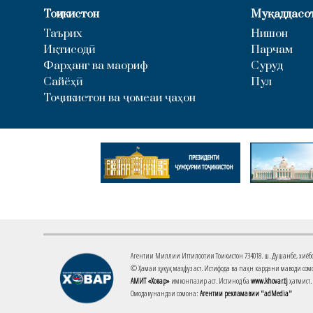
Тоҷикистон
Муқаддасо
Таърих
Нишон
Иқтисодӣ
Парчам
Фарҳанг ва маориф
Суруд
Сайёҳӣ
Пул
Тоҷикистон ва ҷомеаи ҷаҳон
Агентии Миллии Иттилоотии Тоҷикистон 734018. ш. Душанбе, хиёбони 
© Ҳамаи ҳуқуқ маҳфуз аст. Истифода ва паҳн кардани маводи сомо
АМИТ «Ховар»
имконпазир аст. Истинод ба
www.khovar.tj
ҳатмист.
Омодакунандаи сомона:
Агентии рекламавии "adMedia"