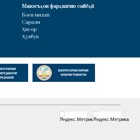
Мавзеъҳои фарҳангию сайёҳӣ
Боғи миллӣ
Саразм
Ҳисор
Ҳулбук