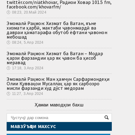
twitter.com/niatkhovar, Радиои Ховар 101.5 fm,
facebook.com/khovarfm/
🕔
08:23, 20.Май 2024
Эмомалӣ Раҳмон: Хизмат ба Ватан, яъне
хизмати ҳарбӣ, мактаби ҷавонмардӣ ва
давраи ҳаматарафа обутоб ёфтани ҷавонон
мебошад
🕔
08:24, 5.Апр 2024
Эмомалӣ Раҳмон: Хизмат ба Ватан – Модар
қарзи фарзандии ҳар як ҷавон ба ҳисоб
меравад
🕔
17:18, 3.Апр 2024
Эмомалӣ Раҳмон: Ман ҳамчун Сарфармондеҳи
Олии Қувваҳои Мусаллаҳ ҳар як сарбозро
мисли фарзанди худ дӯст медорам
🕔
11:27, 3.Апр 2024
Ҳамаи маводҳои бахш
МАВЗӮЪҲОИ МАХСУС