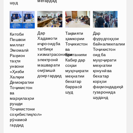
мегардад
шуд
Дар
Тақвияти
Дар
Китоби
Хадамоти
ҳамкории
фурудгоҳҳои
Пешвои
иҷро оид ба
Тоҷикистон
байналмилалии
миллат
татбиқи
ва
Тоҷикистон
Эмомалӣ
хизматрасониҳои
Британияи
оид ба
Раҳмон
электронӣ
Кабир дар
муҳоҷирати
таҳти
машварати
соҳаи
меҳнатии
унвони
омӯзишӣ
муҳоҷирати
қонунӣ ва
«Ҳизби
доир гардид
меҳнатии
бехатар
Халқии
бехатар
корҳои
Демократии
баррасӣ
фаҳмондадиҳӣ
Тоҷикистон
шуд
гузаронида
ва
шуданд
марҳилаҳои
рушди
Тоҷикистони
соҳибистиқлол»
рӯнамоӣ
гардид