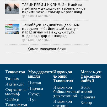
ТАҒЙИРЁБИИ ИҚЛИМ. Эл-Нинё ва
Ла-Ниня – ду ҳодисаи табиие, ки ба
иқлими ҷаҳон таъсир мерасонанд
🕔
10:00, 4.Авг 2026
Ташаббуси Тоҷикистон дар СММ:
масъулияти байнинаслӣ ҳамчун
парадигмаи нави ҳуқуқи сулҳ.
Андешаҳо дар ин маврид
🕔
14:00, 2.Авг 2026
Ҳамаи маводҳои бахш
Тоҷикистон
Муқаддасоти
Иқдомҳои
Мавзеъҳои
миллӣ
ҷаҳонии
фарҳангию
Таърих
Тоҷикистон
сайёҳӣ
Нишон
Иқтисодӣ
Иқдомҳои
Боғи
Парчам
Фарҳанг ва
байналмилалӣ
миллӣ
маориф
Суруд
дар соҳаи об
Саразм
Сайёҳӣ
Пул
Иқдомҳои
Ҳисор
Тоҷикистон
ҷаҳонии