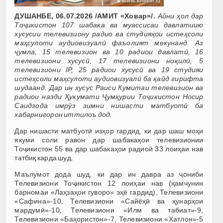
ДУШАНБЕ, 06.07
.2026 /АМИТ «Ховар»
/.
Айни ҳол дар
Тоҷикистон 107 шабака ва муассисаи давлатиию
хусусии телевизиону радио ва студияҳои истеҳсоли
маҳсулоти аудиовизуалӣ фаъолият мекунанд. Аз
ҷумла, 15 телевизион ва 10 радиои давлатӣ, 16
телевизиони хусусӣ, 17 телевизиони ноқилӣ, 5
телевизиони IP, 25 радиои хусусӣ ва 19 студияи
истеҳсоли маҳсулоти аудиовизуалӣ ба қайд гирифта
шудаанд.
Дар ин хусус Раиси Кумитаи телевизион ва
радиои назди Ҳукумати Ҷумҳурии Тоҷикистон Носир
Саидзода имрӯз зимни нишасти матбуотӣ ба
хабарнигорон иттилоъ дод.
Дар нишасти матбуотӣ изҳор гардид, ки д
ар шаш моҳи
якуми соли равон дар шабакаҳои телевизионии
Тоҷикистон 55 ва дар шабакаҳои радиоӣ 33 лоиҳаи нав
татбиқ карда шуд.
Маълумот дода шуд, ки дар ин давра аз ҷониби
Телевизиони Тоҷикистон 12 лоиҳаи нав (ҳамчунин
барномаи «Лаҳзаҳои гуворо» эҳё гардид), Телевизиони
«Сафина»-10, Телевизиони «Сайёҳӣ ва ҳунарҳои
мардумӣ»-10, Телевизиони «Илм ва табиат»-9,
Телевизиони «Баҳористон»-7, Телевизиони «Хатлон»-5