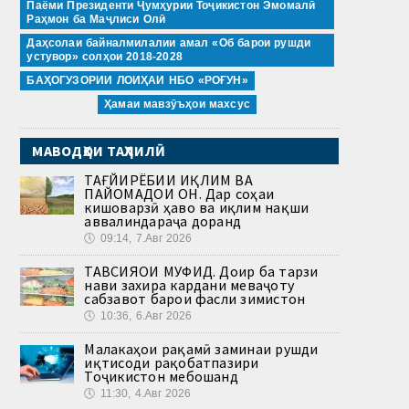
Паёми Президенти Ҷумҳурии Тоҷикистон Эмомалӣ
Раҳмон ба Маҷлиси Олӣ
Даҳсолаи байналмилалии амал «Об барои рушди
устувор» солҳои 2018-2028
БАҲОГУЗОРИИ ЛОИҲАИ НБО «РОҒУН»
Ҳамаи мавзӯъҳои махсус
МАВОДҲОИ ТАҲЛИЛӢ
ТАҒЙИРЁБИИ ИҚЛИМ ВА
ПАЙОМАДҲОИ ОН. Дар соҳаи
кишоварзӣ ҳаво ва иқлим нақши
аввалиндараҷа доранд
🕔
09:14, 7.Авг 2026
ТАВСИЯҲОИ МУФИД. Доир ба тарзи
нави захира кардани меваҷоту
сабзавот барои фасли зимистон
🕔
10:36, 6.Авг 2026
Малакаҳои рақамӣ заминаи рушди
иқтисоди рақобатпазири
Тоҷикистон мебошанд
🕔
11:30, 4.Авг 2026