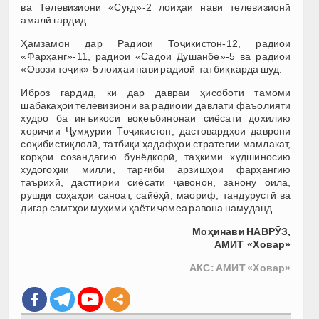
ва Телевизиони «Суғд»-2 лоиҳ
аи нави телевизионӣ
амалӣ гардид
.
Ҳамзамон дар Радиои Тоҷикистон-12, радиои
«Фарҳанг»-11, радиои «Садои Душанбе»-5 ва радиои
«Овози т
оҷик»-5 лоиҳаи нави радиоӣ татбиқ карда шуд
.
Иброз гардид, ки дар давраи ҳисоботӣ тамоми
шабакаҳои телевизионӣ ва радиоии давлатӣ фаъолияти
худро ба инъикоси воқеъбинонаи сиёсати дохилию
хориҷии Ҷумҳурии Тоҷикистон, дастовардҳои даврони
соҳибистиқлолӣ, татбиқи ҳадафҳои стратегии мамлакат,
корҳои созандагию бунёдкорӣ, таҳкими худшиносию
худогоҳии миллӣ, тарғиби арзишҳои фарҳангию
таърихӣ, дастгирии сиёсати ҷавонон, занону оила,
рушди соҳаҳои саноат, сайёҳӣ, маориф, тандурустӣ ва
дигар самтҳои муҳими ҳаёти ҷомеа равона намуданд.
Моҳинави НАВРӮЗ,
АМИТ «Ховар»
АКС: АМИТ «Ховар»