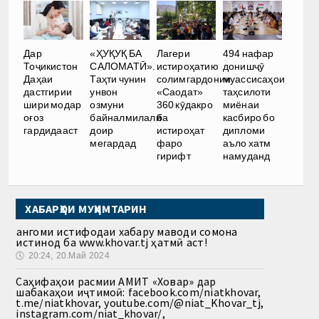
Дар
«ҲУҚУҚ БА
Лагери
494 нафар
Тоҷикистон
САЛОМАТӢ».
истироҳатию
донишҷӯ
Даҳаи
Таҳти чунин
солимгардонии
муассисаҳои
дастгирии
унвон
«Саодат»
таҳсилоти
шири модар
озмуни
360 кӯдакро
миёнаи
оғоз
байналмилалӣ
ба
касбиро бо
гардидааст
доир
истироҳат
дипломи
мегардад
фаро
аъло хатм
гирифт
намуданд
ХАБАРҲОИ МУҲИМТАРИН
Ҳангоми истифодаи хабару маводи сомона
истинод ба www.khovar.tj ҳатмӣ аст!
🕔
20:24, 20.Май 2024
Саҳифаҳои расмии АМИТ «Ховар» дар
шабакаҳои иҷтимоӣ: facebook.com/niatkhovar,
t.me/niatkhovar, youtube.com/@niat_Khovar_tj,
instagram.com/niat_khovar/,