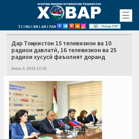
☰
|
|
|
|
"Ховар FM"
TJ
RU
EN
AR
FAR
Дар Тоҷикистон 15 телевизион ва 10
радиои давлатӣ, 16 телевизион ва 25
радиои хусусӣ фаъолият доранд
Июль 6, 2026 10:30