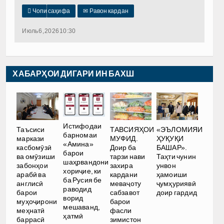

Чопи саҳифа
✉
Равон кардан
Июль 6, 2026 10:30
ХАБАРҲОИ ДИГАРИ ИН БАХШ
Истифодаи
Таъсиси
ТАВСИЯҲОИ
«ЭЪЛОМИЯИ
барномаи
маркази
МУФИД.
ҲУҚУҚИ
«Амина»
касбомӯзӣ
Доир ба
БАШАР».
барои
ва омӯзиши
тарзи нави
Таҳти чунин
шаҳрвандони
забонҳои
захира
унвон
хориҷие, ки
арабӣ ва
кардани
ҳамоиши
ба Русия бе
англисӣ
меваҷоту
ҷумҳуриявӣ
раводид
барои
сабзавот
доир гардид
ворид
муҳоҷирони
барои
мешаванд,
меҳнатӣ
фасли
ҳатмӣ
баррасӣ
зимистон