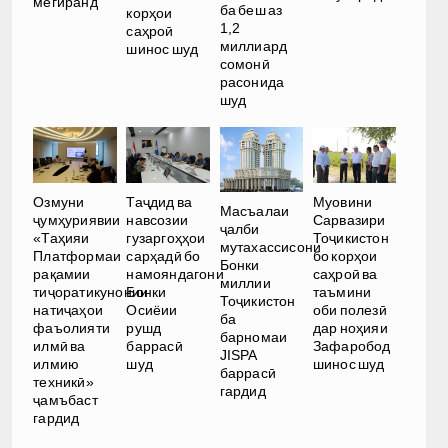
мегиранд
ба беш аз
корҳои
1,2
саҳроӣ
миллиард
шинос шуд
сомонӣ
расонида
шуд
Озмуни
Таҷдид ва
Муовини
Масъалаи
ҷумҳуриявии
навсозии
Сарвазири
ҷалби
«Таҳияи
гузаргоҳҳои
Тоҷикистон
мутахассисони
Платформаи
сарҳадӣ бо
бо корҳои
Бонки
рақамии
намояндагони
саҳроӣ ва
миллии
тиҷоратикунонии
Бонки
таъмини
Тоҷикистон
натиҷаҳои
Осиёии
оби полезӣ
ба
фаъолияти
рушд
дар ноҳияи
барномаи
илмӣ ва
баррасӣ
Зафаробод
JISPA
илмию
шуд
шинос шуд
баррасӣ
техникӣ»
гардид
ҷамъбаст
гардид