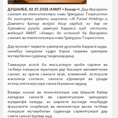
ДУШАНБЕ, 02.07.2026 /АМИТ «Ховар»/.
Дар Вазорати
саноат ва технологияҳои нави Ҷумҳурии Тоҷикистон
бо иштироки ҳайати ширкати «Al Faisal Holding»-и
Давлати Қатар вохӯрӣ доир гардид, ки дар он
дурнамои рушди ҳамкорӣ баррасӣ шуд, иттилоъ
медиҳад АМИТ «Ховар» бо истинод ба Вазорати
саноат ва технологияҳои нави Ҷумҳурии Тоҷикистон.
Дар мулоқот тақвияти ҳамкории дуҷониба баррасӣ шуда,
ҷонибҳо омодагии худро барои таҳкими ҳамкории
мутақобилан судманд тасдиқ карданд.
Таваҷҷуҳи асосӣ ба масъалаҳои ҷалби сармоя ва
татбиқи лоиҳаҳои муштарак дар бахшҳои авлавиятноки
саноат, аз ҷумла саноати кӯҳӣ, алюминий, истеҳсоли
масолеҳи сохтмон, саноати хӯрокворӣ ва рушди
истеҳсолоти муосири саноатӣ равона гардид.
Вазири саноат ва технологияҳои нав Шералӣ Кабир
иқтидори саноатӣ ва сармоягузории ҷумҳуриро
муаррифӣ намуда, аз шароити мусоиди пешбурди
фаъолияти соҳибкорӣ ва имкониятҳои васеи татбиқи
лоиҳаҳои мутақобилан судманди сармоягузорӣ дар
самти саноат ёдовар шуд.