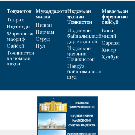
Тоҷикистон
Муқаддасоти
Иқдомҳои
Мавзеъҳои
миллӣ
ҷаҳонии
фарҳангию
Таърих
Тоҷикистон
сайёҳӣ
Нишон
Иқтисодӣ
Иқдомҳои
Боғи
Парчам
Фарҳанг ва
байналмилалӣ
миллӣ
маориф
Суруд
дар соҳаи об
Саразм
Сайёҳӣ
Пул
Иқдомҳои
Ҳисор
Тоҷикистон
ҷаҳонии
Ҳулбук
ва ҷомеаи
Тоҷикистон
ҷаҳон
Наврӯз
байналмилалӣ
шуд