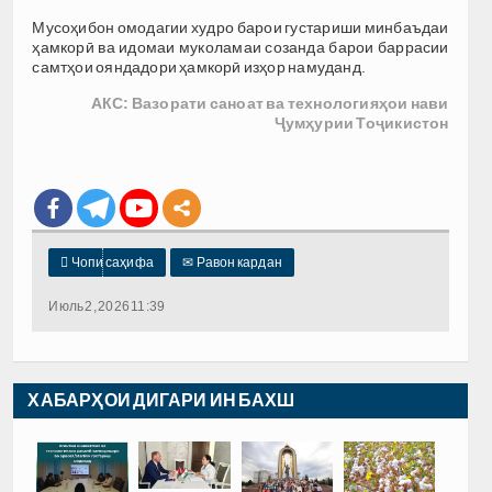
Мусоҳибон омодагии худро барои густариши минбаъдаи
ҳамкорӣ ва идомаи муколамаи созанда барои баррасии
самтҳои ояндадори ҳамкорӣ изҳор намуданд.
АКС: Вазорати саноат ва технологияҳои нави
Ҷумҳурии Тоҷикистон

Чопи саҳифа
✉
Равон кардан
Июль 2, 2026 11:39
ХАБАРҲОИ ДИГАРИ ИН БАХШ