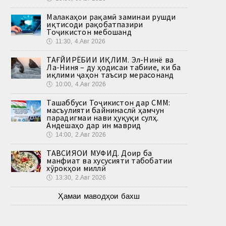
Малакаҳои рақамӣ заминаи рушди
иқтисоди рақобатпазири
Тоҷикистон мебошанд
🕔
11:30, 4.Авг 2026
ТАҒЙИРЁБИИ ИҚЛИМ. Эл-Нинё ва
Ла-Ниня – ду ҳодисаи табиие, ки ба
иқлими ҷаҳон таъсир мерасонанд
🕔
10:00, 4.Авг 2026
Ташаббуси Тоҷикистон дар СММ:
масъулияти байнинаслӣ ҳамчун
парадигмаи нави ҳуқуқи сулҳ.
Андешаҳо дар ин маврид
🕔
14:00, 2.Авг 2026
ТАВСИЯҲОИ МУФИД. Доир ба
манфиат ва хусусияти табобатии
хӯрокҳои миллӣ
🕔
13:30, 2.Авг 2026
Ҳамаи маводҳои бахш