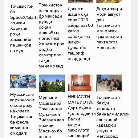
Тоҷикистон
Тоҷикистон
Давоми
Даҳаи охири
ва Беларус
ба
шаш моҳи
моҳи август
бо мақсади
SpaceX/Starlink
соли 2026
дар
рушди
лоиҳаи
зиёда аз 700
Тоҷикистон
соҳаи
Харитаи
ҳазор
маъракаи
нақлиёт ва
роҳи
сайёҳон ба
ҷамъоварии
логистика
ҳамкориро
шаҳри
пахта оғоз
Харитаи роҳ
пешниҳод
Душанбе
мешавад
оид ба
намуд
ташриф
ҳамкориро
овардаанд
таҳия
менамоянд
Муассисаю
НИШАСТИ
Тоҷикистон
Муовини
корхонаҳои
МАТБУОТӢ.
ба сӯи
Сарвазири
соҳаи роҳу
Дар ноҳияи
тиҷорати
Тоҷикистон
нақлиёти
Ҷалолиддини
байналмилалии
Сулаймон
Тоҷикистон
Балхӣ
электронӣ
Зиёзода дар
ба фасли
ҳаҷми
қадамҳои
ноҳияи
зимистон
маҳсулоти
устувор
Мастчоҳ бо
омодагӣ
кишоварзӣ
мегузорад
вазъи