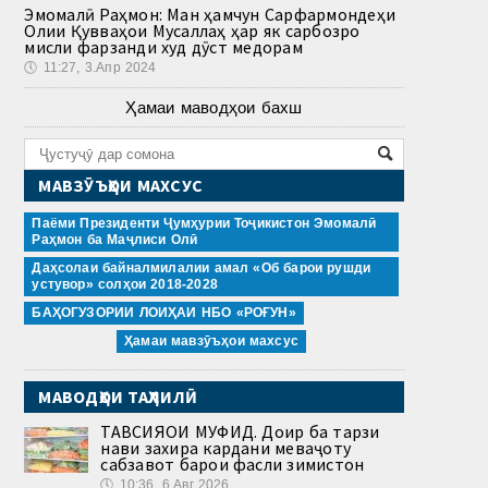
Эмомалӣ Раҳмон: Ман ҳамчун Сарфармондеҳи
Олии Қувваҳои Мусаллаҳ ҳар як сарбозро
мисли фарзанди худ дӯст медорам
🕔
11:27, 3.Апр 2024
Ҳамаи маводҳои бахш
МАВЗӮЪҲОИ МАХСУС
Паёми Президенти Ҷумҳурии Тоҷикистон Эмомалӣ
Раҳмон ба Маҷлиси Олӣ
Даҳсолаи байналмилалии амал «Об барои рушди
устувор» солҳои 2018-2028
БАҲОГУЗОРИИ ЛОИҲАИ НБО «РОҒУН»
Ҳамаи мавзӯъҳои махсус
МАВОДҲОИ ТАҲЛИЛӢ
ТАВСИЯҲОИ МУФИД. Доир ба тарзи
нави захира кардани меваҷоту
сабзавот барои фасли зимистон
🕔
10:36, 6.Авг 2026