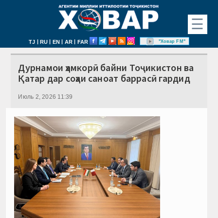
☰
|
|
|
|
"Ховар FM"
TJ
RU
EN
AR
FAR
Дурнамои ҳамкорӣ байни Тоҷикистон ва
Қатар дар соҳаи саноат баррасӣ гардид
Июль 2, 2026 11:39