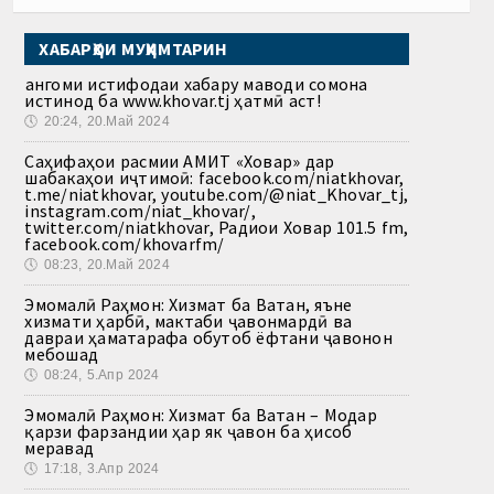
ХАБАРҲОИ МУҲИМТАРИН
Ҳангоми истифодаи хабару маводи сомона
истинод ба www.khovar.tj ҳатмӣ аст!
🕔
20:24, 20.Май 2024
Саҳифаҳои расмии АМИТ «Ховар» дар
шабакаҳои иҷтимоӣ: facebook.com/niatkhovar,
t.me/niatkhovar, youtube.com/@niat_Khovar_tj,
instagram.com/niat_khovar/,
twitter.com/niatkhovar, Радиои Ховар 101.5 fm,
facebook.com/khovarfm/
🕔
08:23, 20.Май 2024
Эмомалӣ Раҳмон: Хизмат ба Ватан, яъне
хизмати ҳарбӣ, мактаби ҷавонмардӣ ва
давраи ҳаматарафа обутоб ёфтани ҷавонон
мебошад
🕔
08:24, 5.Апр 2024
Эмомалӣ Раҳмон: Хизмат ба Ватан – Модар
қарзи фарзандии ҳар як ҷавон ба ҳисоб
меравад
🕔
17:18, 3.Апр 2024