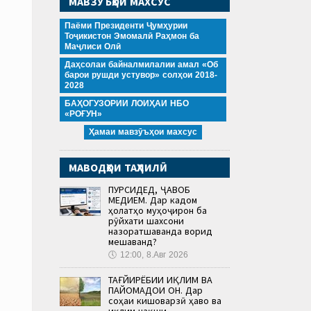
МАВЗӮЪҲОИ МАХСУС
Паёми Президенти Ҷумҳурии
Тоҷикистон Эмомалӣ Раҳмон ба
Маҷлиси Олӣ
Даҳсолаи байналмилалии амал «Об
барои рушди устувор» солҳои 2018-
2028
БАҲОГУЗОРИИ ЛОИҲАИ НБО
«РОҒУН»
Ҳамаи мавзӯъҳои махсус
МАВОДҲОИ ТАҲЛИЛӢ
ПУРСИДЕД, ҶАВОБ
МЕДИҲЕМ. Дар кадом
ҳолатҳо муҳоҷирон ба
рӯйхати шахсони
назоратшаванда ворид
мешаванд?
🕔
12:00, 8.Авг 2026
ТАҒЙИРЁБИИ ИҚЛИМ ВА
ПАЙОМАДҲОИ ОН. Дар
соҳаи кишоварзӣ ҳаво ва
иқлим нақши