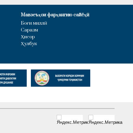
Мавзеъҳои фарҳангию сайёҳӣ
Боғи миллӣ
Саразм
Ҳисор
Ҳулбук