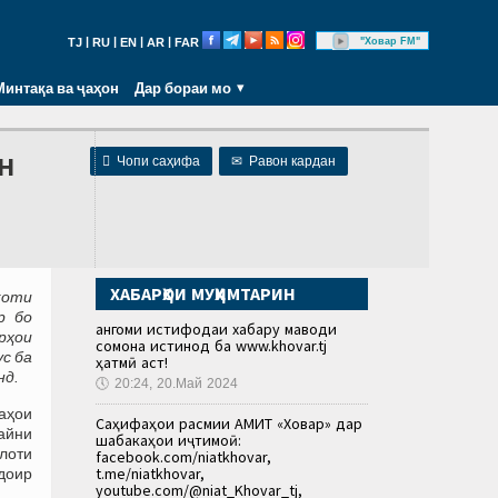
|
|
|
|
"Ховар FM"
TJ
RU
EN
AR
FAR
Минтақа ва ҷаҳон
Дар бораи мо
ун

Чопи саҳифа
✉
Равон кардан
ХАБАРҲОИ МУҲИМТАРИН
қоти
р бо
Ҳангоми истифодаи хабару маводи
рҳои
сомона истинод ба www.khovar.tj
с ба
ҳатмӣ аст!
нд.
🕔
20:24, 20.Май 2024
аҳои
Саҳифаҳои расмии АМИТ «Ховар» дар
байни
шабакаҳои иҷтимоӣ:
улоти
facebook.com/niatkhovar,
t.me/niatkhovar,
доир
youtube.com/@niat_Khovar_tj,