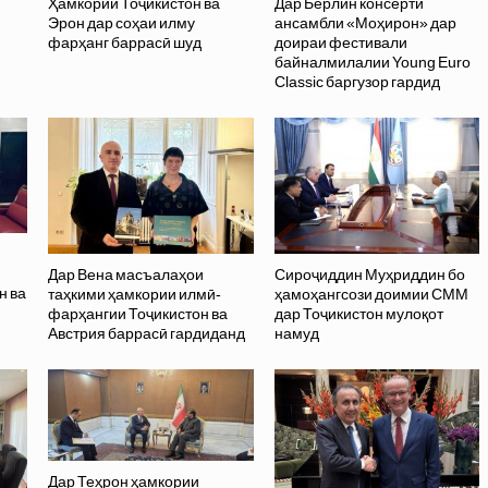
Ҳамкории Тоҷикистон ва
Дар Берлин консерти
Эрон дар соҳаи илму
ансамбли «Моҳирон» дар
фарҳанг баррасӣ шуд
доираи фестивали
байналмилалии Young Euro
Classic баргузор гардид
Дар Вена масъалаҳои
Сироҷиддин Муҳриддин бо
н ва
таҳкими ҳамкории илмӣ-
ҳамоҳангсози доимии СММ
фарҳангии Тоҷикистон ва
дар Тоҷикистон мулоқот
Австрия баррасӣ гардиданд
намуд
Дар Теҳрон ҳамкории