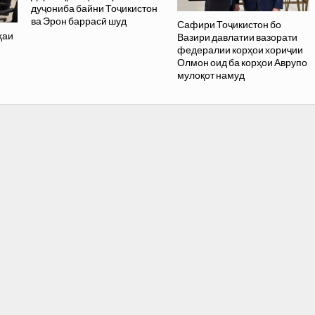
дуҷониба байни Тоҷикистон
ва Эрон баррасӣ шуд
Сафири Тоҷикистон бо
ҳаи
Вазири давлатии вазорати
федералии корҳои хориҷии
Олмон оид ба корҳои Аврупо
мулоқот намуд