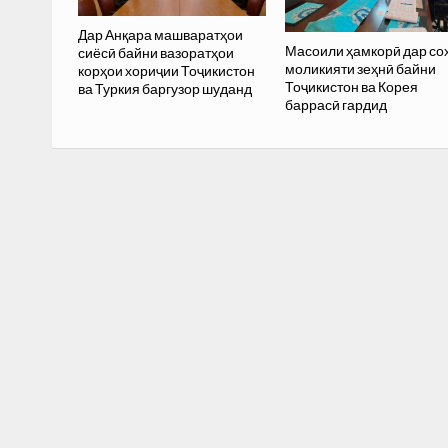
Дар Анқара машваратҳои
Масоили ҳамкорӣ дар со
сиёсӣ байни вазоратҳои
моликияти зеҳнӣ байни
корҳои хориҷии Тоҷикистон
Тоҷикистон ва Корея
ва Туркия баргузор шуданд
баррасӣ гардид