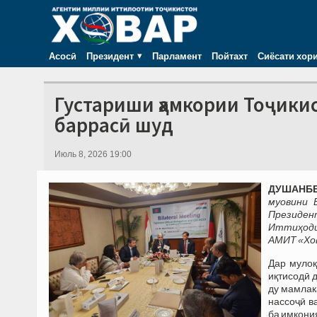
Асосӣ
Президент
Парламент
Пойтахт
Сиёсати хор
Густариши ҳамкории Тоҷикис
баррасӣ шуд
Июль 8, 2026 19:00
ДУШАНБЕ,
муовини 
Президен
Иттиҳоди 
АМИТ «Хов
Дар мулоқ
иқтисодӣ 
ду мамлак
нассоҷӣ в
ба имкони