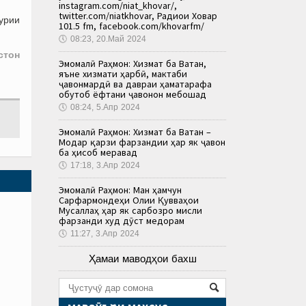
instagram.com/niat_khovar/,
twitter.com/niatkhovar, Радиои Ховар
урии
101.5 fm, facebook.com/khovarfm/
🕔
08:23, 20.Май 2024
стон
Эмомалӣ Раҳмон: Хизмат ба Ватан,
яъне хизмати ҳарбӣ, мактаби
ҷавонмардӣ ва давраи ҳаматарафа
обутоб ёфтани ҷавонон мебошад
🕔
08:24, 5.Апр 2024
Эмомалӣ Раҳмон: Хизмат ба Ватан –
Модар қарзи фарзандии ҳар як ҷавон
ба ҳисоб меравад
🕔
17:18, 3.Апр 2024
Эмомалӣ Раҳмон: Ман ҳамчун
Сарфармондеҳи Олии Қувваҳои
Мусаллаҳ ҳар як сарбозро мисли
фарзанди худ дӯст медорам
🕔
11:27, 3.Апр 2024
Ҳамаи маводҳои бахш