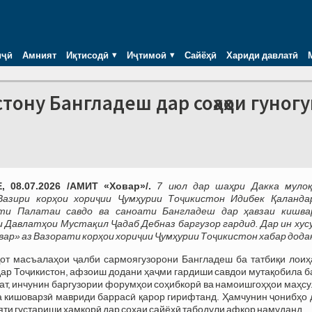
иҷӣ
Амният
Иқтисодӣ
Иҷтимоӣ
Сайёҳӣ
Хариди давлатӣ
тону Бангладеш дар соҳаҳои гуног
 08.07.2026 /АМИТ «Ховар»/.
7 июл дар шаҳри Дакка муло
Вазири корҳои хориҷии Ҷумҳурии Тоҷикистон Идибек Қаланда
ти Палатаи савдо ва саноати Бангладеш дар ҳавзаи кишва
Давлатҳои Мустақил Ҷадаб Дебназ баргузор гардид. Дар ин хусу
ар» аз Вазорати корҳои хориҷии Ҷумҳурии Тоҷикистон хабар дода
от масъалаҳои ҷалби сармоягузорони Бангладеш ба татбиқи лоиҳ
дар Тоҷикистон, афзоиш додани ҳаҷми гардиши савдои мутақобила 
ат, инчунин баргузории форумҳои соҳибкорӣ ва намоишгоҳҳои маҳс
а кишоварзӣ мавриди баррасӣ қарор гирифтанд. Ҳамчунин ҷонибҳо 
яти густариши ҳамкорӣ дар соҳаи сайёҳӣ табодули афкор намуданд.