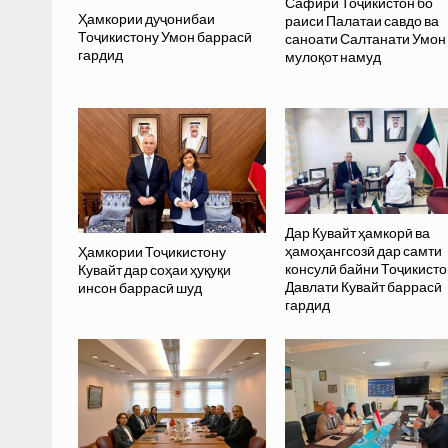
Сафири Тоҷикистон бо
Ҳамкории дуҷонибаи
раиси Палатаи савдо ва
Тоҷикистону Умон баррасӣ
саноати Салтанати Умон
гардид
мулоқот намуд
Дар Кувайт ҳамкорӣ ва
ҳамоҳангсозӣ дар самти
Ҳамкории Тоҷикистону
консулӣ байни Тоҷикисто
Кувайт дар соҳаи ҳуқуқи
Давлати Кувайт баррасӣ
инсон баррасӣ шуд
гардид