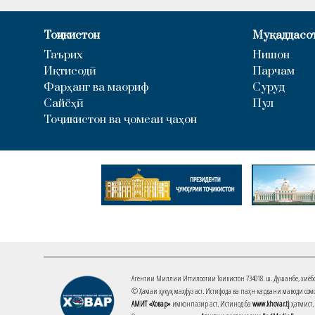
Тоҷикистон
Муқаддасо
Таърих
Нишон
Иқтисодӣ
Парчам
Фарҳанг ва маориф
Суруд
Сайёҳӣ
Пул
Тоҷикистон ва ҷомеаи ҷаҳон
Агентии Миллии Иттилоотии Тоҷикистон 734018. ш. Душанбе, хиёбони 
© Ҳамаи ҳуқуқ маҳфуз аст. Истифода ва паҳн кардани маводи сомо
АМИТ «Ховар»
имконпазир аст. Истинод ба
www.khovar.tj
ҳатмист.