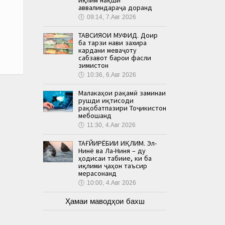
аввалиндараҷа доранд
🕔
09:14, 7.Авг 2026
ТАВСИЯҲОИ МУФИД. Доир
ба тарзи нави захира
кардани меваҷоту
сабзавот барои фасли
зимистон
🕔
10:36, 6.Авг 2026
Малакаҳои рақамӣ заминаи
рушди иқтисоди
рақобатпазири Тоҷикистон
мебошанд
🕔
11:30, 4.Авг 2026
ТАҒЙИРЁБИИ ИҚЛИМ. Эл-
Нинё ва Ла-Ниня – ду
ҳодисаи табиие, ки ба
иқлими ҷаҳон таъсир
мерасонанд
🕔
10:00, 4.Авг 2026
Ҳамаи маводҳои бахш