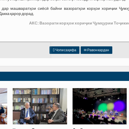
 дар машваратҳои сиёсӣ байни вазоратҳои корҳои хориҷии Ҷумҳ
акка қарор дорад.
АКС: Вазорати корҳои хориҷии Ҷумҳурии Тоҷики

Чопи саҳифа
✉
Равон кардан