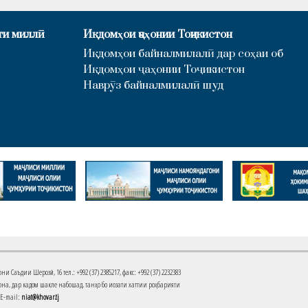
ти миллӣ
Иқдомҳои ҷаҳонии Тоҷикистон
Иқдомҳои байналмилалӣ дар соҳаи об
Иқдомҳои ҷаҳонии Тоҷикистон
Наврӯз байналмилалӣ шуд
Саъдии Шерозӣ, 16 тел.: +992 (37) 2385217, факс: +992 (37) 2232383
на, дар кадом шакле набошад, танҳо бо иҷозати хаттии роҳбарияти
 E-mail:
niat@khovar.tj