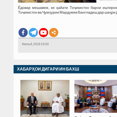
Ёдовар мешавем, ки ҳайати Тоҷикистон барои иштирок
Тоҷикистон ва Ҷумҳурии Мардумии Бангладеш дар шаҳри Д
Июль 8, 2026 19:00
ХАБАРҲОИ ДИГАРИ ИН БАХШ