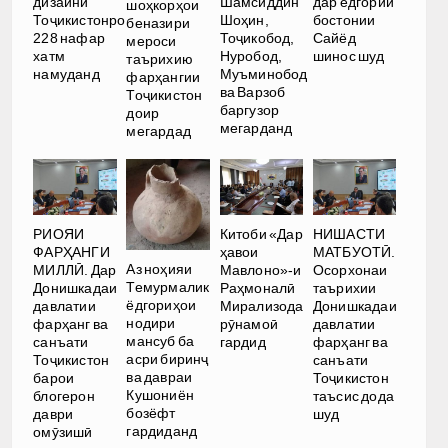
дизайни
Шамсиддин
дар ёдгории
шоҳкорҳои
Тоҷикистонро
Шоҳин,
бостонии
беназири
228 нафар
Тоҷикобод,
Сайёд
мероси
хатм
Нуробод,
шинос шуд
таърихию
намуданд
Муъминобод
фарҳангии
ва Варзоб
Тоҷикистон
баргузор
доир
мегарданд
мегардад
РИОЯИ
Китоби «Дар
НИШАСТИ
ФАРҲАНГИ
ҳавои
МАТБУОТӢ.
Аз ноҳияи
МИЛЛӢ. Дар
Мавлоно»-и
Осорхонаи
Темурмалик
Донишкадаи
Раҳмоналӣ
таърихии
ёдгориҳои
давлатии
Мирализода
Донишкадаи
нодири
фарҳанг ва
рӯнамоӣ
давлатии
мансуб ба
санъати
гардид
фарҳанг ва
асри биринҷ
Тоҷикистон
санъати
ва давраи
барои
Тоҷикистон
Кушониён
блогерон
таъсис дода
бозёфт
даври
шуд
гардиданд
омӯзишӣ