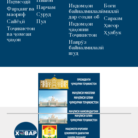
Нишон
Иқтисодӣ
Иқдомҳои
Боғи
Парчам
Фарҳанг ва
байналмилалӣ
миллӣ
маориф
Суруд
дар соҳаи об
Саразм
Сайёҳӣ
Пул
Иқдомҳои
Ҳисор
Тоҷикистон
ҷаҳонии
Ҳулбук
ва ҷомеаи
Тоҷикистон
ҷаҳон
Наврӯз
байналмилалӣ
шуд