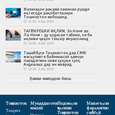
Малакаҳои рақамӣ заминаи рушди
иқтисоди рақобатпазири
Тоҷикистон мебошанд
🕔
11:30, 4.Авг 2026
ТАҒЙИРЁБИИ ИҚЛИМ. Эл-Нинё ва
Ла-Ниня – ду ҳодисаи табиие, ки ба
иқлими ҷаҳон таъсир мерасонанд
🕔
10:00, 4.Авг 2026
Ташаббуси Тоҷикистон дар СММ:
масъулияти байнинаслӣ ҳамчун
парадигмаи нави ҳуқуқи сулҳ.
Андешаҳо дар ин маврид
🕔
14:00, 2.Авг 2026
Ҳамаи маводҳои бахш
Тоҷикистон
Муқаддасоти
Иқдомҳои
Мавзеъҳои
миллӣ
ҷаҳонии
фарҳангию
Таърих
Тоҷикистон
сайёҳӣ