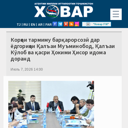
☰
|
|
|
|
"Ховар FM"
TJ
RU
EN
AR
FAR
Корҳои тармиму барқарорсозӣ дар
ёдгориҳои Қалъаи Муъминобод, Қалъаи
Кӯлоб ва қасри Ҳокими Ҳисор идома
доранд
Июль 7, 2026 14:00