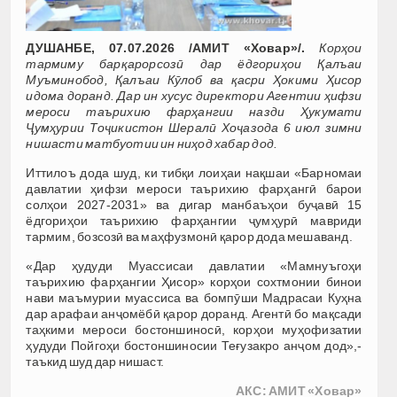
ДУШАНБЕ, 07.07.2026 /АМИТ «Ховар»/.
Корҳои
тармиму барқарорсозӣ дар ёдгориҳои Қалъаи
Муъминобод, Қалъаи Кӯлоб ва қасри Ҳокими Ҳисор
идома доранд. Дар ин хусус директори Агентии ҳифзи
мероси таърихию фарҳангии назди Ҳукумати
Ҷумҳурии Тоҷикистон Шералӣ Хоҷазода 6 июл зимни
нишасти матбуотии ин ниҳод хабар дод.
Иттилоъ дода шуд, ки тибқи лоиҳаи нақшаи «Барномаи
давлатии ҳифзи мероси таърихию фарҳангӣ барои
солҳои 2027-2031» ва дигар манбаъҳои буҷавӣ 15
ёдгориҳои таърихию фарҳангии ҷумҳурӣ мавриди
тармим, бозсозӣ ва маҳфузмонӣ қарор дода мешаванд.
«Дар ҳудуди Муассисаи давлатии «Мамнуъгоҳи
таърихию фарҳангии Ҳисор» корҳои сохтмонии бинои
нави маъмурии муассиса ва бомпӯши Мадрасаи Куҳна
дар арафаи анҷомёбӣ қарор доранд. Агентӣ бо мақсади
таҳкими мероси бостоншиносӣ, корҳои муҳофизатии
ҳудуди Пойгоҳи бостоншиносии Теғузакро анҷом дод»,-
таъкид шуд дар нишаст.
АКС: АМИТ «Ховар»