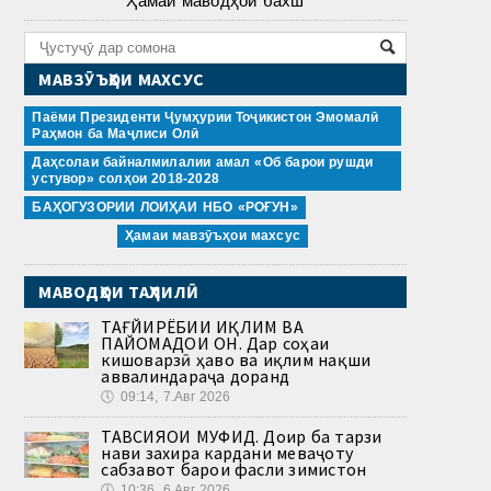
Ҳамаи маводҳои бахш
МАВЗӮЪҲОИ МАХСУС
Паёми Президенти Ҷумҳурии Тоҷикистон Эмомалӣ
Раҳмон ба Маҷлиси Олӣ
Даҳсолаи байналмилалии амал «Об барои рушди
устувор» солҳои 2018-2028
БАҲОГУЗОРИИ ЛОИҲАИ НБО «РОҒУН»
Ҳамаи мавзӯъҳои махсус
МАВОДҲОИ ТАҲЛИЛӢ
ТАҒЙИРЁБИИ ИҚЛИМ ВА
ПАЙОМАДҲОИ ОН. Дар соҳаи
кишоварзӣ ҳаво ва иқлим нақши
аввалиндараҷа доранд
🕔
09:14, 7.Авг 2026
ТАВСИЯҲОИ МУФИД. Доир ба тарзи
нави захира кардани меваҷоту
сабзавот барои фасли зимистон
🕔
10:36, 6.Авг 2026