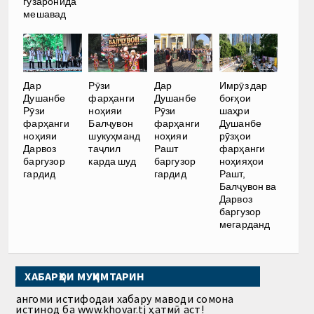
гузаронида
мешавад
Дар
Рӯзи
Дар
Имрӯз дар
Душанбе
фарҳанги
Душанбе
боғҳои
Рӯзи
ноҳияи
Рӯзи
шаҳри
фарҳанги
Балҷувон
фарҳанги
Душанбе
ноҳияи
шукуҳманд
ноҳияи
рӯзҳои
Дарвоз
таҷлил
Рашт
фарҳанги
баргузор
карда шуд
баргузор
ноҳияҳои
гардид
гардид
Рашт,
Балҷувон ва
Дарвоз
баргузор
мегарданд
ХАБАРҲОИ МУҲИМТАРИН
Ҳангоми истифодаи хабару маводи сомона
истинод ба www.khovar.tj ҳатмӣ аст!