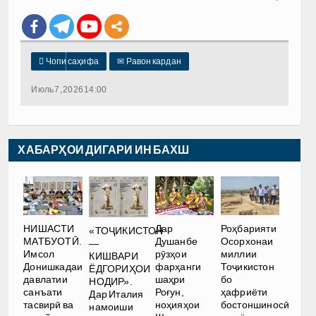

Чопи саҳифа
✉
Равон кардан
Июль 7, 2026 14:00
ХАБАРҲОИ ДИГАРИ ИН БАХШ
НИШАСТИ
Дар
Роҳбарияти
«ТОҶИКИСТОН
МАТБУОТӢ.
Душанбе
Осорхонаи
—
Имсол
рӯзҳои
миллии
КИШВАРИ
Донишкадаи
фарҳанги
Тоҷикистон
ЁДГОРИҲОИ
давлатии
шаҳри
бо
НОДИР».
санъати
Роғун,
ҳафриёти
Дар Италия
тасвирӣ ва
ноҳияҳои
бостоншиносӣ
намоиши