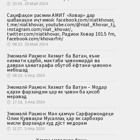
🕔
20:24, 20.Май 2024
Саҳифаҳои расмии АМИТ «Ховар» дар
шабакаҳои иҷтимоӣ: facebook.com/niatkhovar,
t.me/niatkhovar, youtube.com/@niat_Khovar_tj,
instagram.com/niat_khovar/,
twitter.com/niatkhovar, Радиои Ховар 101.5 fm,
facebook.com/khovarfm/
🕔
08:23, 20.Май 2024
Эмомалӣ Раҳмон: Хизмат ба Ватан, яъне
хизмати ҳарбӣ, мактаби ҷавонмардӣ ва
давраи ҳаматарафа обутоб ёфтани ҷавонон
мебошад
🕔
08:24, 5.Апр 2024
Эмомалӣ Раҳмон: Хизмат ба Ватан – Модар
қарзи фарзандии ҳар як ҷавон ба ҳисоб
меравад
🕔
17:18, 3.Апр 2024
Эмомалӣ Раҳмон: Ман ҳамчун Сарфармондеҳи
Олии Қувваҳои Мусаллаҳ ҳар як сарбозро
мисли фарзанди худ дӯст медорам
🕔
11:27, 3.Апр 2024