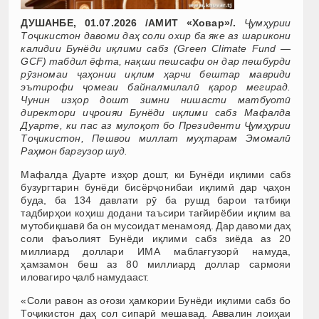
ДУШАНБЕ, 01.07.2026 /АМИТ «Ховар»/.
Ҷумҳурии
Тоҷикистон давоми даҳ соли охир ба яке аз шарикони
калидии Бунёди иқлими сабз (Green Climate Fund —
GCF) табдил ёфта, нақши пешсафи он дар пешбурди
рӯзномаи ҷаҳонии иқлим ҳарчи бештар мавриди
эътирофи ҷомеаи байналмилалӣ қарор мегирад.
Чунин изҳор дошт зимни нишасти матбуотӣ
директори иҷроияи Бунёди иқлими сабз Мафалда
Дуарте, ки пас аз мулоқот бо Президенти Ҷумҳурии
Тоҷикистон, Пешвои миллат муҳтарам Эмомалӣ
Раҳмон баргузор шуд.
Мафалда Дуарте изҳор дошт, ки Бунёди иқлими сабз
бузургтарин бунёди бисёрҷонибаи иқлимӣ дар ҷаҳон
буда, ба 134 давлати рӯ ба рушд барои татбиқи
тадбирҳои коҳиш додани таъсири тағйирёбии иқлим ва
мутобиқшавӣ ба он мусоидат менамояд. Дар давоми даҳ
соли фаъолият Бунёди иқлими сабз зиёда аз 20
миллиард доллари ИМА маблағгузорӣ намуда,
ҳамзамон беш аз 80 миллиард доллар сармояи
иловагиро ҷалб намудааст.
«Соли равон аз оғози ҳамкории Бунёди иқлими сабз бо
Тоҷикистон даҳ сол сипарӣ мешавад. Аввалин лоиҳаи