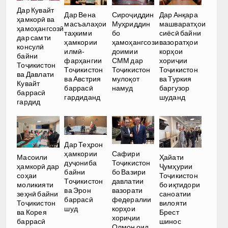
Дар Кувайт
Дар Вена
Сироҷиддин
Дар Анқара
ҳамкорӣ ва
масъалаҳои
Муҳриддин
машваратҳои
ҳамоҳангсозӣ
таҳкими
бо
сиёсӣ байни
дар самти
ҳамкории
ҳамоҳангсози
вазоратҳои
консулӣ
илмӣ-
доимии
корҳои
байни
фарҳангии
СММ дар
хориҷии
Тоҷикистон
Тоҷикистон
Тоҷикистон
Тоҷикистон
ва Давлати
ва Австрия
мулоқот
ва Туркия
Кувайт
баррасӣ
намуд
баргузор
баррасӣ
гардиданд
шуданд
гардид
Дар Теҳрон
ҳамкории
Сафири
Масоили
Ҳайати
дуҷониба
Тоҷикистон
ҳамкорӣ дар
Ҷумҳурии
байни
бо Вазири
соҳаи
Тоҷикистон
Тоҷикистон
давлатии
моликияти
бо иқтидори
ва Эрон
вазорати
зеҳнӣ байни
саноатии
баррасӣ
федералии
Тоҷикистон
вилояти
шуд
корҳои
ва Корея
Брест
хориҷии
баррасӣ
шинос
Олмон оид