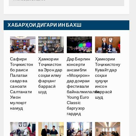
ХАБАРҲОИ ДИГАРИ ИН БАХШ
Сафири
Ҳамкории
Дар Берлин
Ҳамкории
Тоҷикистон
Тоҷикистон
консерти
Тоҷикистону
бо раиси
ва Эрон дар
ансамбли
Кувайт дар
Палатаи
соҳаи илму
«Моҳирон»
соҳаи
савдо ва
фарҳанг
дар доираи
ҳуқуқи
саноати
баррасӣ
фестивали
инсон
Салтанати
шуд
байналмилалии
баррасӣ
Умон
Young Euro
шуд
мулоқот
Classic
намуд
баргузор
гардид