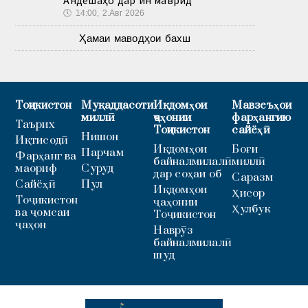
Андешаҳо дар ин маврид
🕔
14:00, 2.Авг 2026
Ҳамаи маводҳои бахш
Тоҷикистон
Муқаддасоти
Иқдомҳои
Мавзеъҳои
миллӣ
ҷаҳонии
фарҳангию
Таърих
Тоҷикистон
сайёҳӣ
Нишон
Иқтисодӣ
Иқдомҳои
Боғи
Парчам
Фарҳанг ва
байналмилалӣ
миллӣ
маориф
Суруд
дар соҳаи об
Саразм
Сайёҳӣ
Пул
Иқдомҳои
Ҳисор
Тоҷикистон
ҷаҳонии
Ҳулбук
ва ҷомеаи
Тоҷикистон
ҷаҳон
Наврӯз
байналмилалӣ
шуд