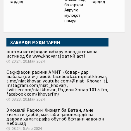
гардид
гардид
ба корҳои
Аврупо
мулоқот
намуд
ХАБАРҲОИ МУҲИМТАРИН
Ҳангоми истифодаи хабару маводи сомона
истинод ба www.khovar.tj ҳатмӣ аст!
🕔
20:24, 20.Май 2024
Саҳифаҳои расмии АМИТ «Ховар» дар
шабакаҳои иҷтимоӣ: facebook.com/niatkhovar,
t.me/niatkhovar, youtube.com/@niat_Khovar_tj,
instagram.com/niat_khovar/,
twitter.com/niatkhovar, Радиои Ховар 101.5 fm,
facebook.com/khovarfm/
🕔
08:23, 20.Май 2024
Эмомалӣ Раҳмон: Хизмат ба Ватан, яъне
хизмати ҳарбӣ, мактаби ҷавонмардӣ ва
давраи ҳаматарафа обутоб ёфтани ҷавонон
мебошад
🕔
08:24, 5.Апр 2024