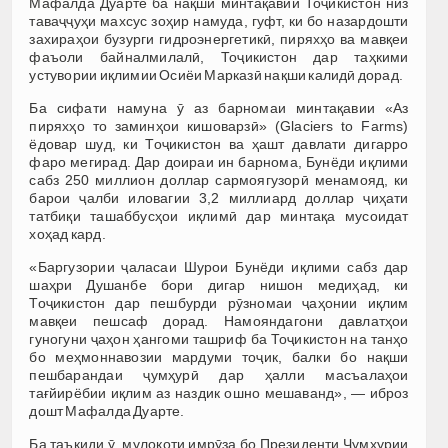
Мафалда Дуарте ба нақши минтақавии Тоҷикистон низ
таваҷҷуҳи махсус зоҳир намуда, гуфт, ки бо назардошти
захираҳои бузурги гидроэнергетикӣ, пиряхҳо ва мавқеи
фаъоли байналмилалӣ, Тоҷикистон дар таҳкими
устувории иқлимии Осиёи Марказӣ нақши калидӣ дорад.
Ба сифати намуна ӯ аз барномаи минтақавии «Аз
пиряхҳо то заминҳои кишоварзӣ» (Glaciers to Farms)
ёдовар шуд, ки Тоҷикистон ва ҳашт давлати дигарро
фаро мегирад. Дар доираи ин барнома, Бунёди иқлими
сабз 250 миллион доллар сармоягузорӣ менамояд, ки
барои ҷалби иловагии 3,2 миллиард доллар ҷиҳати
татбиқи ташаббусҳои иқлимӣ дар минтақа мусоидат
хоҳад кард.
«Баргузории ҷаласаи Шурои Бунёди иқлими сабз дар
шаҳри Душанбе бори дигар нишон медиҳад, ки
Тоҷикистон дар пешбурди рӯзномаи ҷаҳонии иқлим
мавқеи пешсаф дорад. Намояндагони давлатҳои
гуногуни ҷаҳон ҳангоми ташриф ба Тоҷикистон на танҳо
бо меҳмоннавозии мардуми тоҷик, балки бо нақши
пешбарандаи ҷумҳурӣ дар ҳалли масъалаҳои
тағйирёбии иқлим аз наздик ошно мешаванд», — иброз
дошт Мафалда Дуарте.
Ба таъкиди ӯ, мулоқоти имрӯза бо Президенти Ҷумҳурии