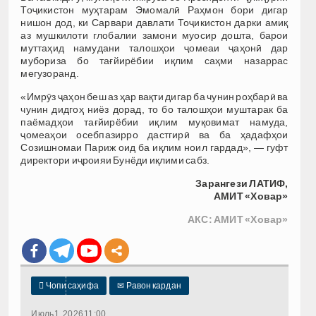
Тоҷикистон муҳтарам Эмомалӣ Раҳмон бори дигар
нишон дод, ки Сарвари давлати Тоҷикистон дарки амиқ
аз мушкилоти глобалии замони муосир дошта, барои
муттаҳид намудани талошҳои ҷомеаи ҷаҳонӣ дар
мубориза бо тағйирёбии иқлим саҳми назаррас
мегузоранд.
«Имрӯз ҷаҳон беш аз ҳар вақти дигар ба чунин роҳбарӣ ва
чунин дидгоҳ ниёз дорад, то бо талошҳои муштарак ба
паёмадҳои тағйирёбии иқлим муқовимат намуда,
ҷомеаҳои осебпазирро дастгирӣ ва ба ҳадафҳои
Созишномаи Париж оид ба иқлим ноил гардад», — гуфт
директори иҷроияи Бунёди иқлими сабз.
Зарангези ЛАТИФ,
АМИТ «Ховар»
АКС: АМИТ «Ховар»

Чопи саҳифа
✉
Равон кардан
Июль 1, 2026 11:00