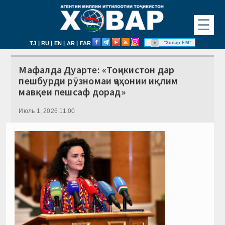
☰
|
|
|
|
"Ховар FM"
TJ
RU
EN
AR
FAR
Мафалда Дуарте: «Тоҷикистон дар
пешбурди рӯзномаи ҷаҳонии иқлим
мавқеи пешсаф дорад»
Июль 1, 2026 11:00