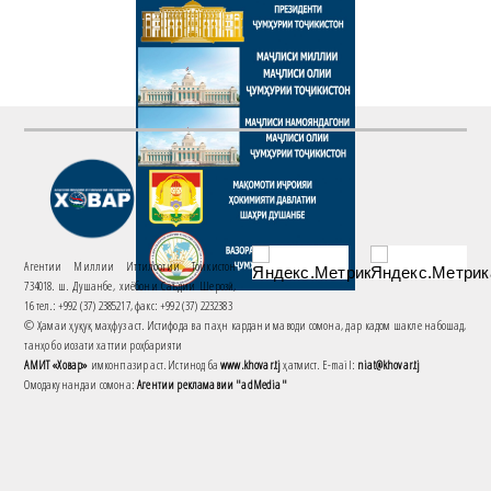
Агентии Миллии Иттилоотии Тоҷикистон
734018. ш. Душанбе, хиёбони Саъдии Шерозӣ,
16 тел.: +992 (37) 2385217, факс: +992 (37) 2232383
© Ҳамаи ҳуқуқ маҳфуз аст. Истифода ва паҳн кардани маводи сомона, дар кадом шакле набошад,
танҳо бо иҷозати хаттии роҳбарияти
АМИТ «Ховар»
имконпазир аст. Истинод ба
www.khovar.tj
ҳатмист. E-mail:
niat@khovar.tj
Омодакунандаи сомона:
Агентии рекламавии "adMedia"