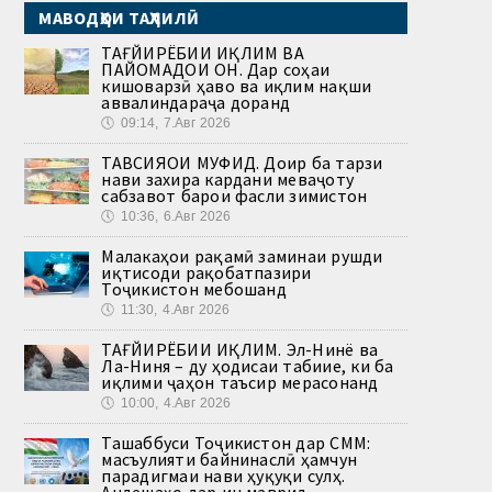
МАВОДҲОИ ТАҲЛИЛӢ
ТАҒЙИРЁБИИ ИҚЛИМ ВА
ПАЙОМАДҲОИ ОН. Дар соҳаи
кишоварзӣ ҳаво ва иқлим нақши
аввалиндараҷа доранд
🕔
09:14, 7.Авг 2026
ТАВСИЯҲОИ МУФИД. Доир ба тарзи
нави захира кардани меваҷоту
сабзавот барои фасли зимистон
🕔
10:36, 6.Авг 2026
Малакаҳои рақамӣ заминаи рушди
иқтисоди рақобатпазири
Тоҷикистон мебошанд
🕔
11:30, 4.Авг 2026
ТАҒЙИРЁБИИ ИҚЛИМ. Эл-Нинё ва
Ла-Ниня – ду ҳодисаи табиие, ки ба
иқлими ҷаҳон таъсир мерасонанд
🕔
10:00, 4.Авг 2026
Ташаббуси Тоҷикистон дар СММ:
масъулияти байнинаслӣ ҳамчун
парадигмаи нави ҳуқуқи сулҳ.