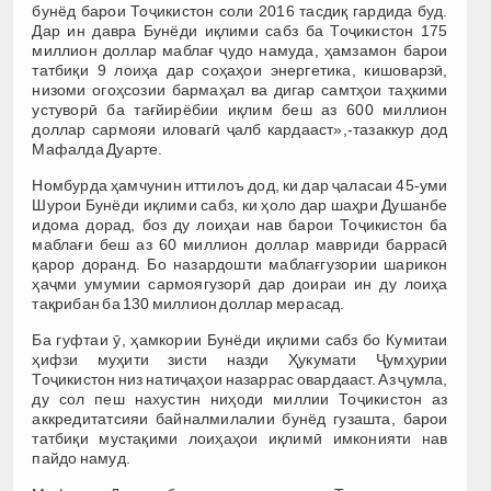
бунёд барои Тоҷикистон соли 2016 тасдиқ гардида буд.
Дар ин давра Бунёди иқлими сабз ба Тоҷикистон 175
миллион доллар маблағ ҷудо намуда, ҳамзамон барои
татбиқи 9 лоиҳа дар соҳаҳои энергетика, кишоварзӣ,
низоми огоҳсозии бармаҳал ва дигар самтҳои таҳкими
устуворӣ ба тағйирёбии иқлим беш аз 600 миллион
доллар сармояи иловагӣ ҷалб кардааст»,-тазаккур дод
Мафалда Дуарте.
Номбурда ҳамчунин иттилоъ дод, ки дар ҷаласаи 45-уми
Шурои Бунёди иқлими сабз, ки ҳоло дар шаҳри Душанбе
идома дорад, боз ду лоиҳаи нав барои Тоҷикистон ба
маблағи беш аз 60 миллион доллар мавриди баррасӣ
қарор доранд. Бо назардошти маблағгузории шарикон
ҳаҷми умумии сармоягузорӣ дар доираи ин ду лоиҳа
тақрибан ба 130 миллион доллар мерасад.
Ба гуфтаи ӯ, ҳамкории Бунёди иқлими сабз бо Кумитаи
ҳифзи муҳити зисти назди Ҳукумати Ҷумҳурии
Тоҷикистон низ натиҷаҳои назаррас овардааст. Аз ҷумла,
ду сол пеш нахустин ниҳоди миллии Тоҷикистон аз
аккредитатсияи байналмилалии бунёд гузашта, барои
татбиқи мустақими лоиҳаҳои иқлимӣ имконияти нав
пайдо намуд.