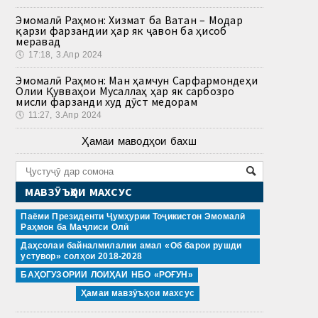
Эмомалӣ Раҳмон: Хизмат ба Ватан – Модар
қарзи фарзандии ҳар як ҷавон ба ҳисоб
меравад
🕔
17:18, 3.Апр 2024
Эмомалӣ Раҳмон: Ман ҳамчун Сарфармондеҳи
Олии Қувваҳои Мусаллаҳ ҳар як сарбозро
мисли фарзанди худ дӯст медорам
🕔
11:27, 3.Апр 2024
Ҳамаи маводҳои бахш
МАВЗӮЪҲОИ МАХСУС
Паёми Президенти Ҷумҳурии Тоҷикистон Эмомалӣ
Раҳмон ба Маҷлиси Олӣ
Даҳсолаи байналмилалии амал «Об барои рушди
устувор» солҳои 2018-2028
БАҲОГУЗОРИИ ЛОИҲАИ НБО «РОҒУН»
Ҳамаи мавзӯъҳои махсус