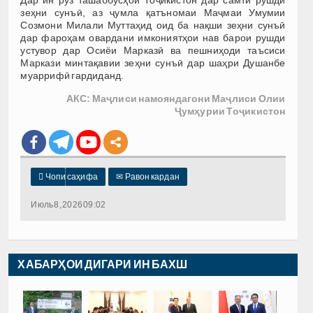
Дар ин рӯз ташаббусҳои Тоҷикистон дар самти рушди
зеҳни сунъӣ, аз ҷумла қатъномаи Маҷмаи Умумии
Созмони Милали Муттаҳид оид ба нақши зеҳни сунъӣ
дар фароҳам овардани имкониятҳои нав барои рушди
устувор дар Осиёи Марказӣ ва пешниҳоди таъсиси
Маркази минтақавии зеҳни сунъӣ дар шаҳри Душанбе
муаррифӣ гардиданд.
АКС: Маҷлиси намояндагони Маҷлиси Олии
Ҷумҳурии Тоҷикистон

Чопи саҳифа
✉
Равон кардан
Июль 8, 2026 09:02
ХАБАРҲОИ ДИГАРИ ИН БАХШ