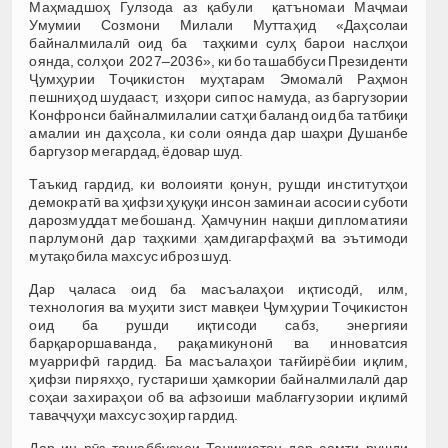
Маҳмадшоҳ Гулзода аз қабули қатъномаи Маҷмаи
Умумии Созмони Милали Муттаҳид «Даҳсолаи
байналмилалӣ оид ба таҳкими сулҳ барои наслҳои
оянда, солҳои 2027–2036», ки бо ташаббуси Президенти
Ҷумҳурии Тоҷикистон муҳтарам Эмомалӣ Раҳмон
пешниҳод шудааст, изҳори сипос намуда, аз баргузории
Конфронси байналмилалии сатҳи баланд оид ба татбиқи
амалии ин даҳсола, ки соли оянда дар шаҳри Душанбе
баргузор мегардад, ёдовар шуд.
Таъкид гардид, ки волоияти қонун, рушди институтҳои
демократӣ ва ҳифзи ҳуқуқи инсон заминаи асосии суботи
дарозмуддат мебошанд. Ҳамчунин нақши дипломатияи
парлумонӣ дар таҳкими ҳамдигарфаҳмӣ ва эътимоди
мутақобила махсус иброз шуд.
Дар ҷаласа оид ба масъалаҳои иқтисодӣ, илм,
технология ва муҳити зист мавқеи Ҷумҳурии Тоҷикистон
оид ба рушди иқтисоди сабз, энергияи
барқароршаванда, рақамикунонӣ ва инноватсия
муаррифӣ гардид. Ба масъалаҳои тағйирёбии иқлим,
ҳифзи пиряхҳо, густариши ҳамкории байналмилалӣ дар
соҳаи захираҳои об ва афзоиши маблағгузории иқлимӣ
таваҷҷуҳи махсус зоҳир гардид.