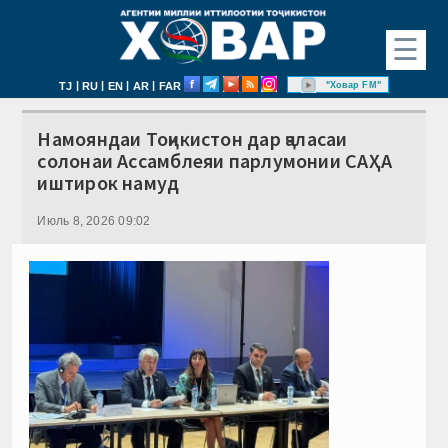
☰
|
|
|
|
"Ховар FM"
TJ
RU
EN
AR
FAR
Намояндаи Тоҷикистон дар ҷаласаи
солонаи Ассамблеяи парлумонии САҲА
иштирок намуд
Июль 8, 2026 09:02