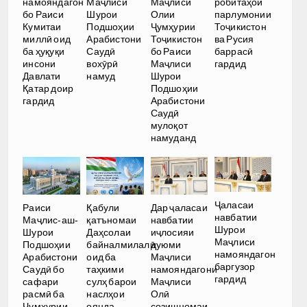
намояндагон
Маҷлиси
Маҷлиси
робитаҳои
бо Раиси
Шурои
Олии
парлумонии
Кумитаи
Подшоҳии
Ҷумҳурии
Тоҷикистон
миллӣ оид
Арабистони
Тоҷикистон
ва Русия
ба ҳуқуқи
Саудӣ
бо Раиси
баррасӣ
инсони
вохӯрӣ
Маҷлиси
гардид
Давлати
намуд
Шурои
Қатар доир
Подшоҳии
гардид
Арабистони
Саудӣ
мулоқот
намуданд
Ҷаласаи
Раиси
Қабули
Дар ҷаласаи
навбатии
Маҷлис-аш-
қатъномаи
навбатии
Шурои
Шурои
Даҳсолаи
иҷлосияи
Маҷлиси
Подшоҳии
байналмилалӣ
дуюми
намояндагон
Арабистони
оид ба
Маҷлиси
баргузор
Саудӣ бо
таҳкими
намояндагони
гардид
сафари
сулҳ барои
Маҷлиси
расмӣ ба
наслҳои
Олӣ
Ҷумҳурии
оянда
созишномаи