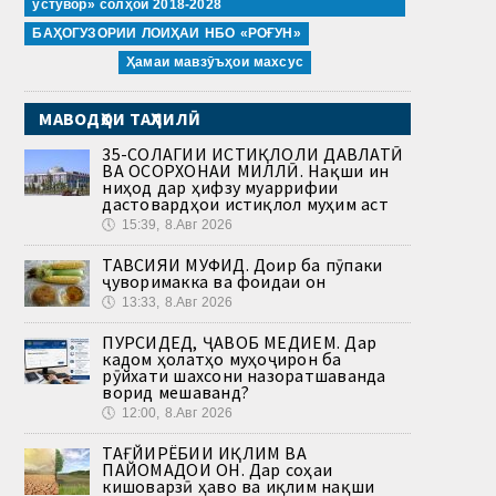
устувор» солҳои 2018-2028
БАҲОГУЗОРИИ ЛОИҲАИ НБО «РОҒУН»
Ҳамаи мавзӯъҳои махсус
МАВОДҲОИ ТАҲЛИЛӢ
35-СОЛАГИИ ИСТИҚЛОЛИ ДАВЛАТӢ
ВА ОСОРХОНАИ МИЛЛӢ. Нақши ин
ниҳод дар ҳифзу муаррифии
дастовардҳои истиқлол муҳим аст
🕔
15:39, 8.Авг 2026
ТАВСИЯИ МУФИД. Доир ба пӯпаки
ҷуворимакка ва фоидаи он
🕔
13:33, 8.Авг 2026
ПУРСИДЕД, ҶАВОБ МЕДИҲЕМ. Дар
кадом ҳолатҳо муҳоҷирон ба
рӯйхати шахсони назоратшаванда
ворид мешаванд?
🕔
12:00, 8.Авг 2026
ТАҒЙИРЁБИИ ИҚЛИМ ВА
ПАЙОМАДҲОИ ОН. Дар соҳаи
кишоварзӣ ҳаво ва иқлим нақши