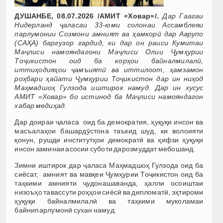
ДУШАНБЕ, 08.07.2026 /АМИТ «Ховар»/.
Дар Гаагаи
Нидерланд ҷаласаи 33-юми солонаи Ассамблеяи
парлумонии Созмони амният ва ҳамкорӣ дар Аврупо
(САҲА) баргузор гардид, ки дар он раиси Кумитаи
Маҷлиси намояндагони Маҷлиси Олии Ҷумҳурии
Тоҷикистон оид ба корҳои байналмилалӣ,
иттиҳодияҳои ҷамъиятӣ ва иттилоот, ҳамзамон
роҳбари ҳайати Ҷумҳурии Тоҷикистон дар ин ниҳод
Маҳмадшоҳ Гулзода иштирок намуд. Дар ин хусус
АМИТ «Ховар» бо истинод ба Маҷлиси намояндагон
хабар медиҳад.
Дар доираи ҷаласа оид ба демократия, ҳуқуқи инсон ва
масъалаҳои башардӯстона таъкид шуд, ки волоияти
қонун, рушди институтҳои демократӣ ва ҳифзи ҳуқуқи
инсон заминаи асосии суботи дарозмуддат мебошанд.
Зимни иштирок дар ҷаласа Маҳмадшоҳ Гулзода оид ба
сиёсат, амният ва мавқеи Ҷумҳурии Тоҷикистон оид ба
таҳкими амнияти ҷудонашаванда, ҳалли осоиштаи
низоъҳо тавассути роҳҳои сиёсӣ ва дипломатӣ, эҳтироми
ҳуқуқи байналмилалӣ ва таҳкими муколамаи
байнипарлумонӣ сухан намуд.