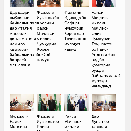
Дар даври
Файзалӣ
Файзалӣ
Раиси
омӯзишии
Идизода бо
Идизода бо
Маҷлиси
байналмилалӣ
муовини
Сафири
миллии
дар Италия
раиси
Ҷумҳурии
Маҷлиси
масоили
Маҷлиси
Корея дар
Олии
дипломатияи
миллии
Тоҷикистон
Ҷумҳурии
илмӣ ва
Ҷумҳурии
мулоқот
Тоҷикистон
ҳамкории
Корея
намуд
бо Раиси
байналмилалӣ
вохӯрӣ
Агентии Чин
баррасӣ
намуд
оид ба
мешаванд
ҳамкории
рушди
байналмилалӣ
мулоқот
намуданд
Мулоқоти
Файзалӣ
Раиси
Дар
Раиси
Идизода бо
Маҷлиси
Душанбе
Маҷлиси
Раиси
миллии
тавсеаи