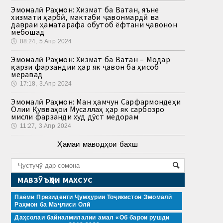
Эмомалӣ Раҳмон: Хизмат ба Ватан, яъне
хизмати ҳарбӣ, мактаби ҷавонмардӣ ва
давраи ҳаматарафа обутоб ёфтани ҷавонон
мебошад
🕔
08:24, 5.Апр 2024
Эмомалӣ Раҳмон: Хизмат ба Ватан – Модар
қарзи фарзандии ҳар як ҷавон ба ҳисоб
меравад
🕔
17:18, 3.Апр 2024
Эмомалӣ Раҳмон: Ман ҳамчун Сарфармондеҳи
Олии Қувваҳои Мусаллаҳ ҳар як сарбозро
мисли фарзанди худ дӯст медорам
🕔
11:27, 3.Апр 2024
Ҳамаи маводҳои бахш
МАВЗӮЪҲОИ МАХСУС
Паёми Президенти Ҷумҳурии Тоҷикистон Эмомалӣ
Раҳмон ба Маҷлиси Олӣ
Даҳсолаи байналмилалии амал «Об барои рушди