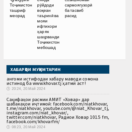
Тоҷикистон
рӯйдоди
сармоягузорӣ
ташриф
воқеан
ба тасвиб
меорад
таърихӣ ва
расид
мояи
ифтихори
ҳар як
шаҳрванди
Тоҷикистон
мебошад
ХАБАРҲОИ МУҲИМТАРИН
Ҳангоми истифодаи хабару маводи сомона
истинод ба www.khovar.tj ҳатмӣ аст!
🕔
20:24, 20.Май 2024
Саҳифаҳои расмии АМИТ «Ховар» дар
шабакаҳои иҷтимоӣ: facebook.com/niatkhovar,
t.me/niatkhovar, youtube.com/@niat_Khovar_tj,
instagram.com/niat_khovar/,
twitter.com/niatkhovar, Радиои Ховар 101.5 fm,
facebook.com/khovarfm/
🕔
08:23, 20.Май 2024