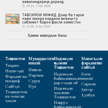
аввалиндараҷа доранд
🕔
09:14, 7.Авг 2026
ТАВСИЯҲОИ МУФИД. Доир ба тарзи
нави захира кардани меваҷоту
сабзавот барои фасли зимистон
🕔
10:36, 6.Авг 2026
Ҳамаи маводҳои бахш
Тоҷикистон
Муқаддасоти
Иқдомҳои
Мавзеъҳои
миллӣ
ҷаҳонии
фарҳангию
Таърих
Тоҷикистон
сайёҳӣ
Нишон
Иқтисодӣ
Иқдомҳои
Боғи
Парчам
Фарҳанг ва
байналмилалӣ
миллӣ
маориф
Суруд
дар соҳаи об
Саразм
Сайёҳӣ
Пул
Иқдомҳои
Ҳисор
Тоҷикистон
ҷаҳонии
Ҳулбук
ва ҷомеаи
Тоҷикистон
ҷаҳон
Наврӯз
байналмилалӣ