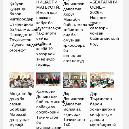
НИШАСТИ
«БЕҲТАРИНИ
Қабули
Донишгоҳи
МАТБУОТӢ.
ОСИЁ –
ҳуҷҷатҳо
давлатии
Имсол дар
2026».
барои
Хоруғ
нақшаи
Навраси
иштирок дар
Мактаби
қабул ба
тоҷик
Стипендияи
байналмилалии
муассисаҳои
сазовори
байналмилалии
тобистона
таҳсилоти
ҷоизаи
Президенти
оид ба
олӣ ва
байналмилалӣ
Тоҷикистон
омӯзиши
миёнаи
шуд
«Дурахшандагон»
криосфера
касбӣ 10
оғоз ёфт
ба
ҳазор ҷой
фаъолият
зиёд ҷудо
оғоз намуд
гардид
Ҳамкории
Моҳи ноябр
Дар
Дар
Донишгоҳи
доир ба
Донишгоҳи
Тоҷикистон
байналмилалии
саҳми
давлатии
барои
сайёҳӣ ва
Борбади
молия ва
хонандагони
соҳибкории
Марвазӣ
иқтисоди
синфи якум
Тоҷикистон
дар рушди
Тоҷикистон
давраи
бо
мусиқӣ
140
мутобиқшавӣ
муассисаҳои