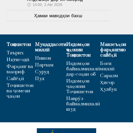
🕔
14:00, 2.Авг 2026
Ҳамаи маводҳои бахш
Тоҷикистон
Муқаддасоти
Иқдомҳои
Мавзеъҳои
миллӣ
ҷаҳонии
фарҳангию
Таърих
Тоҷикистон
сайёҳӣ
Нишон
Иқтисодӣ
Иқдомҳои
Боғи
Парчам
Фарҳанг ва
байналмилалӣ
миллӣ
маориф
Суруд
дар соҳаи об
Саразм
Сайёҳӣ
Пул
Иқдомҳои
Ҳисор
Тоҷикистон
ҷаҳонии
Ҳулбук
ва ҷомеаи
Тоҷикистон
ҷаҳон
Наврӯз
байналмилалӣ
шуд