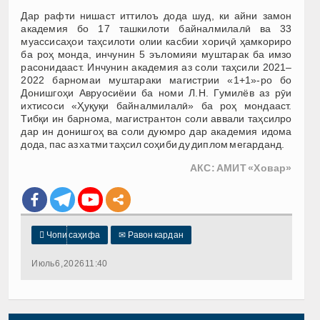
Дар рафти нишаст иттилоъ дода шуд, ки айни замон
академия бо 17 ташкилоти байналмилалӣ ва 33
муассисаҳои таҳсилоти олии касбии хориҷӣ ҳамкориро
ба роҳ монда, инчунин 5 эъломияи муштарак ба имзо
расонидааст. Инчунин академия аз соли таҳсили 2021–
2022 барномаи муштараки магистрии «1+1»-ро бо
Донишгоҳи Авруосиёии ба номи Л.Н. Гумилёв аз рӯи
ихтисоси «Ҳуқуқи байналмилалӣ» ба роҳ мондааст.
Тибқи ин барнома, магистрантон соли аввали таҳсилро
дар ин донишгоҳ ва соли дуюмро дар академия идома
дода, пас аз хатми таҳсил соҳиби ду диплом мегарданд.
АКС: АМИТ «Ховар»

Чопи саҳифа
✉
Равон кардан
Июль 6, 2026 11:40