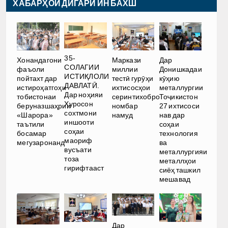
ХАБАРҲОИ ДИГАРИ ИН БАХШ
35-
Хонандагони
Маркази
Дар
СОЛАГИИ
фаъоли
миллии
Донишкадаи
ИСТИҚЛОЛИ
пойтахт дар
тестӣ гурӯҳи
кӯҳию
ДАВЛАТӢ.
истироҳатгоҳи
ихтисосҳои
металлургии
Дар ноҳияи
тобистонаи
серинтихобро
Тоҷикистон
Хуросон
беруназшаҳрии
номбар
27 ихтисоси
сохтмони
«Шарора»
намуд
нав дар
иншооти
таътили
соҳаи
соҳаи
босамар
технология
маориф
мегузаронанд
ва
вусъати
металлургияи
тоза
металлҳои
гирифтааст
сиёҳ ташкил
мешавад
Дар