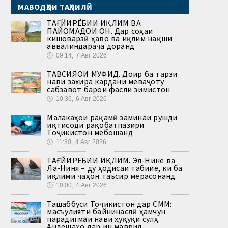
МАВОДҲОИ ТАҲЛИЛӢ
ТАҒЙИРЁБИИ ИҚЛИМ ВА
ПАЙОМАДҲОИ ОН. Дар соҳаи
кишоварзӣ ҳаво ва иқлим нақши
аввалиндараҷа доранд
🕔
09:14, 7.Авг 2026
ТАВСИЯҲОИ МУФИД. Доир ба тарзи
нави захира кардани меваҷоту
сабзавот барои фасли зимистон
🕔
10:36, 6.Авг 2026
Малакаҳои рақамӣ заминаи рушди
иқтисоди рақобатпазири
Тоҷикистон мебошанд
🕔
11:30, 4.Авг 2026
ТАҒЙИРЁБИИ ИҚЛИМ. Эл-Нинё ва
Ла-Ниня – ду ҳодисаи табиие, ки ба
иқлими ҷаҳон таъсир мерасонанд
🕔
10:00, 4.Авг 2026
Ташаббуси Тоҷикистон дар СММ:
масъулияти байнинаслӣ ҳамчун
парадигмаи нави ҳуқуқи сулҳ.
Андешаҳо дар ин маврид