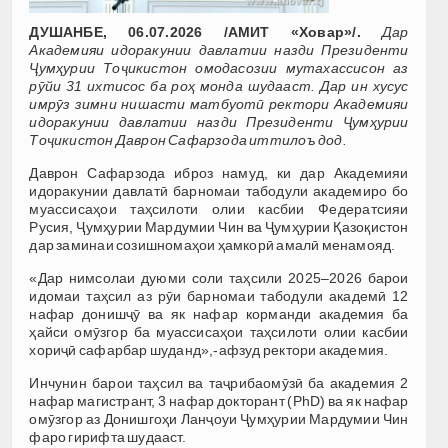
ДУШАНБЕ, 06.07.2026 /АМИТ «Ховар»/.
Дар
Академияи идоракунии давлатии назди Президенти
Ҷумҳурии Тоҷикистон омодасозии мутахассисон аз
рӯйи 31 ихтисос ба роҳ монда шудааст. Дар ин хусус
имрӯз зимни нишасти матбуотӣ ректори Академияи
идоракунии давлатии назди Президенти Ҷумҳурии
Тоҷикистон Даврон Сафарзода иттилоъ дод.
Даврон Сафарзода иброз намуд, ки дар Академияи
идоракунии давлатӣ барномаи табодули академиро бо
муассисаҳои таҳсилоти олии касбии Федератсияи
Русия, Ҷумҳурии Мардумии Чин ва Ҷумҳурии Қазоқистон
дар заминаи созишномаҳои ҳамкорӣ амалӣ менамояд.
«Дар нимсолаи дуюми соли таҳсили 2025–2026 барои
идомаи таҳсил аз рӯи барномаи табодули академӣ 12
нафар донишҷӯ ва як нафар корманди академия ба
ҳайси омӯзгор ба муассисаҳои таҳсилоти олии касбии
хориҷӣ сафарбар шуданд»,-афзуд ректори академия.
Инчунин барои таҳсил ва таҷрибаомӯзӣ ба академия 2
нафар магистрант, 3 нафар докторант (PhD) ва як нафар
омӯзгор аз Донишгоҳи Ланҷоуи Ҷумҳурии Мардумии Чин
фаро гирифта шудааст.