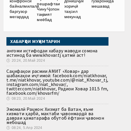
конфронси
донишҷӯи
гузаронида
пешрафтаи
байналмилалӣ
хориҷӣ
мешавад
Чину Ҷопон
баргузор
таҳсил
тақвият
мегардад
мекунад
меёбад
ХАБАРҲОИ МУҲИМТАРИН
Ҳангоми истифодаи хабару маводи сомона
истинод ба www.khovar.tj ҳатмӣ аст!
🕔
20:24, 20.Май 2024
Саҳифаҳои расмии АМИТ «Ховар» дар
шабакаҳои иҷтимоӣ: facebook.com/niatkhovar,
t.me/niatkhovar, youtube.com/@niat_Khovar_tj,
instagram.com/niat_khovar/,
twitter.com/niatkhovar, Радиои Ховар 101.5 fm,
facebook.com/khovarfm/
🕔
08:23, 20.Май 2024
Эмомалӣ Раҳмон: Хизмат ба Ватан, яъне
хизмати ҳарбӣ, мактаби ҷавонмардӣ ва
давраи ҳаматарафа обутоб ёфтани ҷавонон
мебошад
🕔
08:24, 5.Апр 2024