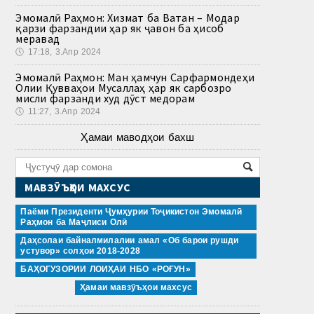
Эмомалӣ Раҳмон: Хизмат ба Ватан – Модар
қарзи фарзандии ҳар як ҷавон ба ҳисоб
меравад
🕔
17:18, 3.Апр 2024
Эмомалӣ Раҳмон: Ман ҳамчун Сарфармондеҳи
Олии Қувваҳои Мусаллаҳ ҳар як сарбозро
мисли фарзанди худ дӯст медорам
🕔
11:27, 3.Апр 2024
Ҳамаи маводҳои бахш
МАВЗӮЪҲОИ МАХСУС
Паёми Президенти Ҷумҳурии Тоҷикистон Эмомалӣ
Раҳмон ба Маҷлиси Олӣ
Даҳсолаи байналмилалии амал «Об барои рушди
устувор» солҳои 2018-2028
БАҲОГУЗОРИИ ЛОИҲАИ НБО «РОҒУН»
Ҳамаи мавзӯъҳои махсус