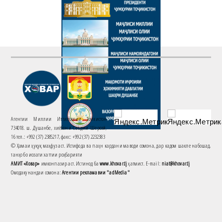
Агентии Миллии Иттилоотии Тоҷикистон
734018. ш. Душанбе, хиёбони Саъдии Шерозӣ,
16 тел.: +992 (37) 2385217, факс: +992 (37) 2232383
© Ҳамаи ҳуқуқ маҳфуз аст. Истифода ва паҳн кардани маводи сомона, дар кадом шакле набошад,
танҳо бо иҷозати хаттии роҳбарияти
АМИТ «Ховар»
имконпазир аст. Истинод ба
www.khovar.tj
ҳатмист. E-mail:
niat@khovar.tj
Омодакунандаи сомона:
Агентии рекламавии "adMedia"