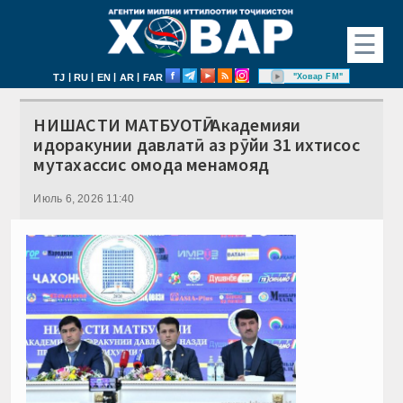
☰
|
|
|
|
"Ховар FM"
TJ
RU
EN
AR
FAR
НИШАСТИ МАТБУОТӢ. Академияи
идоракунии давлатӣ аз рӯйи 31 ихтисос
мутахассис омода менамояд
Июль 6, 2026 11:40