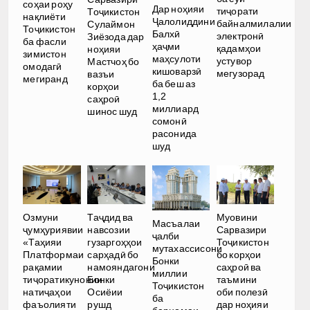
соҳаи роҳу
Дар ноҳияи
тиҷорати
Тоҷикистон
нақлиёти
Ҷалолиддини
байналмилалии
Сулаймон
Тоҷикистон
Балхӣ
электронӣ
Зиёзода дар
ба фасли
ҳаҷми
қадамҳои
ноҳияи
зимистон
маҳсулоти
устувор
Мастчоҳ бо
омодагӣ
кишоварзӣ
мегузорад
вазъи
мегиранд
ба беш аз
корҳои
1,2
саҳроӣ
миллиард
шинос шуд
сомонӣ
расонида
шуд
Озмуни
Таҷдид ва
Муовини
Масъалаи
ҷумҳуриявии
навсозии
Сарвазири
ҷалби
«Таҳияи
гузаргоҳҳои
Тоҷикистон
мутахассисони
Платформаи
сарҳадӣ бо
бо корҳои
Бонки
рақамии
намояндагони
саҳроӣ ва
миллии
тиҷоратикунонии
Бонки
таъмини
Тоҷикистон
натиҷаҳои
Осиёии
оби полезӣ
ба
фаъолияти
рушд
дар ноҳияи