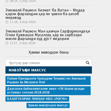
🕔
08:24, 5.Апр 2024
Эмомалӣ Раҳмон: Хизмат ба Ватан – Модар
қарзи фарзандии ҳар як ҷавон ба ҳисоб
меравад
🕔
17:18, 3.Апр 2024
Эмомалӣ Раҳмон: Ман ҳамчун Сарфармондеҳи
Олии Қувваҳои Мусаллаҳ ҳар як сарбозро
мисли фарзанди худ дӯст медорам
🕔
11:27, 3.Апр 2024
Ҳамаи маводҳои бахш
МАВЗӮЪҲОИ МАХСУС
Паёми Президенти Ҷумҳурии Тоҷикистон Эмомалӣ
Раҳмон ба Маҷлиси Олӣ
Даҳсолаи байналмилалии амал «Об барои рушди
устувор» солҳои 2018-2028
БАҲОГУЗОРИИ ЛОИҲАИ НБО «РОҒУН»
Ҳамаи мавзӯъҳои махсус