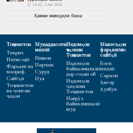
🕔
13:30, 2.Авг 2026
Ҳамаи маводҳои бахш
Тоҷикистон
Муқаддасоти
Иқдомҳои
Мавзеъҳои
миллӣ
ҷаҳонии
фарҳангию
Таърих
Тоҷикистон
сайёҳӣ
Нишон
Иқтисодӣ
Иқдомҳои
Боғи
Парчам
Фарҳанг ва
байналмилалӣ
миллӣ
маориф
Суруд
дар соҳаи об
Саразм
Сайёҳӣ
Пул
Иқдомҳои
Ҳисор
Тоҷикистон
ҷаҳонии
Ҳулбук
ва ҷомеаи
Тоҷикистон
ҷаҳон
Наврӯз
байналмилалӣ
шуд