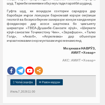
шуд. Таркиби химиявии обҳо муътадил арзёбӣ шуданд.
Гуфта шуд, ки воҳидҳои сохтории саридора дар
баробари иҷрои лоиҳаҳои барномавӣ корҳои омӯзиши
геологӣ ва бозҳисобкунии захираҳои конҳои канданиҳои
фоиданокро дар асоси шартнома бо ҷамъияту
ширкатҳои «ТВЕА-Душанбе-Саноати кӯҳӣ», «Ширкати
кӯҳӣ-саноатии Тоҷикистону Чин», «Зарафшон», «Талко
Голд», «Анзоб», «Апрелевка» дар объектҳои
иҷозатномавии онҳо мунтазам иҷро менамоянд.
Моҳинави НАВРӮЗ,
АМИТ «Ховар»
АКС: АМИТ «Ховар»

Чопи саҳифа
✉
Равон кардан
Июль 7, 2026 11:00