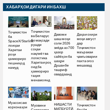
ХАБАРҲОИ ДИГАРИ ИН БАХШ
Тоҷикистон
Тоҷикистон
Давоми
Даҳаи охири
ва Беларус
ба
шаш моҳи
моҳи август
бо мақсади
SpaceX/Starlink
соли 2026
дар
рушди
лоиҳаи
зиёда аз 700
Тоҷикистон
соҳаи
Харитаи
ҳазор
маъракаи
нақлиёт ва
роҳи
сайёҳон ба
ҷамъоварии
логистика
ҳамкориро
шаҳри
пахта оғоз
Харитаи роҳ
пешниҳод
Душанбе
мешавад
оид ба
намуд
ташриф
ҳамкориро
овардаанд
таҳия
менамоянд
Муассисаю
НИШАСТИ
Тоҷикистон
Муовини
корхонаҳои
МАТБУОТӢ.
ба сӯи
Сарвазири