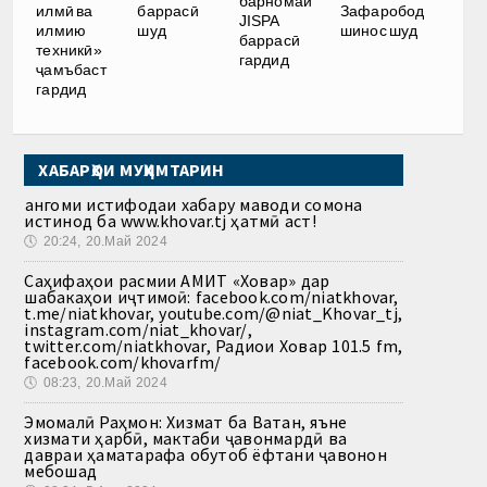
барномаи
илмӣ ва
баррасӣ
Зафаробод
JISPA
илмию
шуд
шинос шуд
баррасӣ
техникӣ»
гардид
ҷамъбаст
гардид
ХАБАРҲОИ МУҲИМТАРИН
Ҳангоми истифодаи хабару маводи сомона
истинод ба www.khovar.tj ҳатмӣ аст!
🕔
20:24, 20.Май 2024
Саҳифаҳои расмии АМИТ «Ховар» дар
шабакаҳои иҷтимоӣ: facebook.com/niatkhovar,
t.me/niatkhovar, youtube.com/@niat_Khovar_tj,
instagram.com/niat_khovar/,
twitter.com/niatkhovar, Радиои Ховар 101.5 fm,
facebook.com/khovarfm/
🕔
08:23, 20.Май 2024
Эмомалӣ Раҳмон: Хизмат ба Ватан, яъне
хизмати ҳарбӣ, мактаби ҷавонмардӣ ва
давраи ҳаматарафа обутоб ёфтани ҷавонон
мебошад