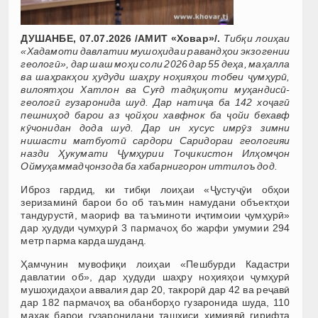
ДУШАНБЕ, 07.07.2026 /АМИТ «Ховар»/.
Тибқи лоиҳаи
«Хадамоти давлатии мушоҳидаи равандҳои экзогении
геологӣ», дар шаш моҳи соли 2026 дар 55 деҳа, маҳалла
ва шаҳракҳои ҳудуди шаҳру ноҳияҳои тобеи ҷумҳурӣ,
вилоятҳои Хатлон ва Суғд тадқиқоти муҳандисӣ-
геологӣ гузаронида шуд. Дар натиҷа ба 142 хоҷагӣ
пешниҳод барои аз ҷойҳои хавфнок ба ҷойи бехавф
кӯчонидан дода шуд. Дар ин хусус имрӯз зимни
нишасти матбуотӣ сардори Саридораи геологияи
назди Ҳукумати Ҷумҳурии Тоҷикистон Илҳомҷон
Оймуҳаммадҷонзода ба хабарнигорон иттилоъ дод.
Иброз гардид, ки тибқи лоиҳаи «Ҷустуҷӯи обҳои
зеризаминӣ барои бо об таъмин намудани объектҳои
тандурустӣ, маориф ва таъминоти иҷтимоии ҷумҳурӣ»
дар ҳудуди ҷумҳурӣ 3 пармачоҳ бо жарфи умумии 294
метр парма карда шуданд.
Ҳамчунин мувофиқи лоиҳаи «Пешбурди Кадастри
давлатии об», дар ҳудуди шаҳру ноҳияҳои ҷумҳурӣ
мушоҳидаҳои аввалия дар 20, такрорӣ дар 42 ва реҷавӣ
дар 182 пармачоҳ ва обанборҳо гузаронида шуда, 110
маҳак барои гузаронидани ташхиси химиявӣ гирифта