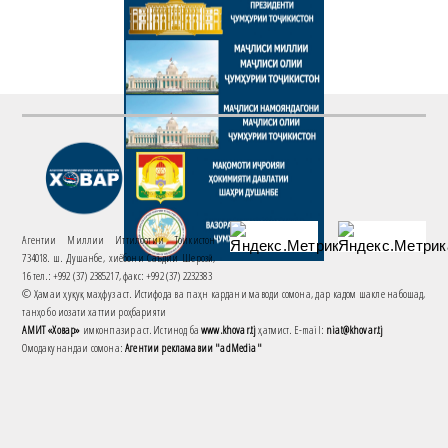
Агентии Миллии Иттилоотии Тоҷикистон
734018. ш. Душанбе, хиёбони Саъдии Шерозӣ,
16 тел.: +992 (37) 2385217, факс: +992 (37) 2232383
© Ҳамаи ҳуқуқ маҳфуз аст. Истифода ва паҳн кардани маводи сомона, дар кадом шакле набошад,
танҳо бо иҷозати хаттии роҳбарияти
АМИТ «Ховар»
имконпазир аст. Истинод ба
www.khovar.tj
ҳатмист. E-mail:
niat@khovar.tj
Омодакунандаи сомона:
Агентии рекламавии "adMedia"