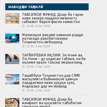
МАВОДҲОИ ТАҲЛИЛӢ
ТАВСИЯҲОИ МУФИД. Доир ба тарзи
нави захира кардани меваҷоту
сабзавот барои фасли зимистон
🕔
10:36, 6.Авг 2026
Малакаҳои рақамӣ заминаи рушди
иқтисоди рақобатпазири
Тоҷикистон мебошанд
🕔
11:30, 4.Авг 2026
ТАҒЙИРЁБИИ ИҚЛИМ. Эл-Нинё ва
Ла-Ниня – ду ҳодисаи табиие, ки ба
иқлими ҷаҳон таъсир мерасонанд
🕔
10:00, 4.Авг 2026
Ташаббуси Тоҷикистон дар СММ:
масъулияти байнинаслӣ ҳамчун
парадигмаи нави ҳуқуқи сулҳ.
Андешаҳо дар ин маврид
🕔
14:00, 2.Авг 2026
ТАВСИЯҲОИ МУФИД. Доир ба
манфиат ва хусусияти табобатии
хӯрокҳои миллӣ