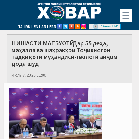
☰
|
|
|
|
"Ховар FM"
TJ
RU
EN
AR
FAR
НИШАСТИ МАТБУОТӢ. Дар 55 деҳа,
маҳалла ва шаҳракҳои Тоҷикистон
тадқиқоти муҳандисӣ-геологӣ анҷом
дода шуд
Июль 7, 2026 11:00