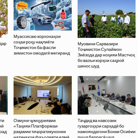
Муассисаю корхонаҳои
соҳаи роҳу нақлиёти
 дар
Муовини Сарвазири
Тоҷикистон ба фасли
Тоҷикистон Сулаймон
зимистон омодагӣ мегиранд
Зиёзода дар ноҳияи Мастчоҳ
бо вазъи корҳои саҳроӣ
шинос шуд
ати
Озмуни ҷумҳуриявии
Таҷдид ва навсозии
нӣ
«Таҳияи Платформаи
гузаргоҳҳои сарҳадӣ бо
орад
рақамии тиҷоратикунонии
намояндагони Бонки Осиёии
натиҷаҳои фаъолияти илмӣ
рушд баррасӣ шуд