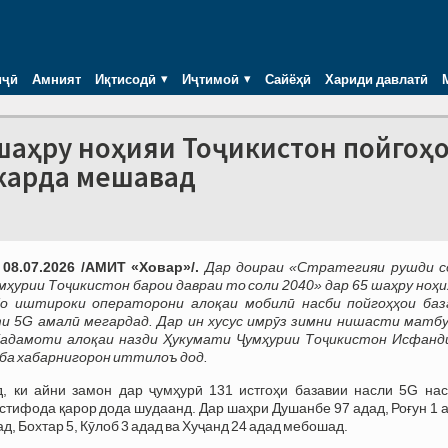
иҷӣ
Амният
Иқтисодӣ
Иҷтимоӣ
Сайёҳӣ
Хариди давлатӣ
шаҳру ноҳияи Тоҷикистон пойгоҳ
 карда мешавад
08.07.2026 /АМИТ «Ховар»/.
Дар доираи «Стратегияи рушди с
мҳурии Тоҷикистон барои давраи то соли 2040» дар 65 шаҳру ноҳи
бо иштироки операторони алоқаи мобилӣ насби пойгоҳҳои баз
и 5G амалӣ мегардад. Дар ин хусус имрӯз зимни нишасти матб
Хадамоти алоқаи назди Ҳукумати Ҷумҳурии Тоҷикистон Исфанд
ба хабарнигорон иттилоъ дод.
, ки айни замон дар ҷумҳурӣ 131 истгоҳи базавии насли 5G нас
стифода қарор дода шудаанд. Дар шаҳри Душанбе 97 адад, Роғун 1 
ад, Бохтар 5, Кӯлоб 3 адад ва Хуҷанд 24 адад мебошад.