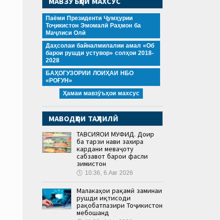
МАВЗӮЪҲОИ МАХСУС
Паёми Президенти Ҷумҳурии
Тоҷикистон Эмомалӣ Раҳмон ба
Маҷлиси Олӣ
Даҳсолаи байналмилалии амал «Об
барои рушди устувор» солҳои 2018-
2028
БАҲОГУЗОРИИ ЛОИҲАИ НБО
«РОҒУН»
Ҳамаи мавзӯъҳои махсус
МАВОДҲОИ ТАҲЛИЛӢ
ТАВСИЯҲОИ МУФИД. Доир
ба тарзи нави захира
кардани меваҷоту
сабзавот барои фасли
зимистон
🕔
10:36, 6.Авг 2026
Малакаҳои рақамӣ заминаи
рушди иқтисоди
рақобатпазири Тоҷикистон
мебошанд