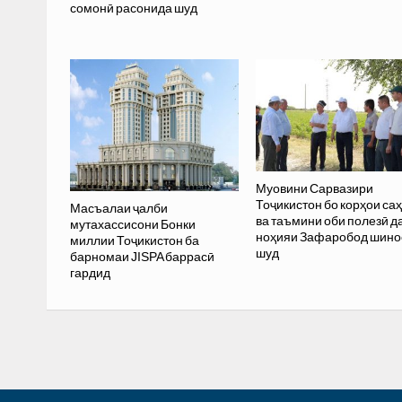
сомонӣ расонида шуд
Муовини Сарвазири
Тоҷикистон бо корҳои са
Масъалаи ҷалби
ва таъмини оби полезӣ д
мутахассисони Бонки
ноҳияи Зафаробод шино
миллии Тоҷикистон ба
шуд
барномаи JISPA баррасӣ
гардид