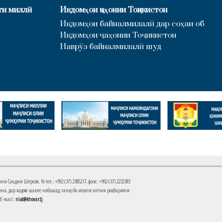
ти миллӣ
Иқдомҳои ҷаҳонии Тоҷикистон
Иқдомҳои байналмилалӣ дар соҳаи об
Иқдомҳои ҷаҳонии Тоҷикистон
Наврӯз байналмилалӣ шуд
Саъдии Шерозӣ, 16 тел.: +992 (37) 2385217, факс: +992 (37) 2232383
на, дар кадом шакле набошад, танҳо бо иҷозати хаттии роҳбарияти
 E-mail:
niat@khovar.tj