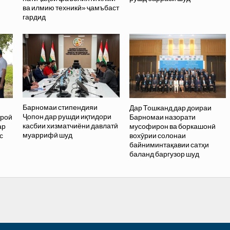
ва илмию техникӣ» ҷамъбаст
гардид
Барномаи стипендияи
Дар Тошканд дар доираи
Ҷопон дар рушди иқтидори
ҳроӣ
Барномаи назорати
касбии хизматчиёни давлатӣ
ар
мусофирон ва боркашонӣ
муаррифӣ шуд
с
вохӯрии солонаи
байниминтақавии сатҳи
баланд баргузор шуд