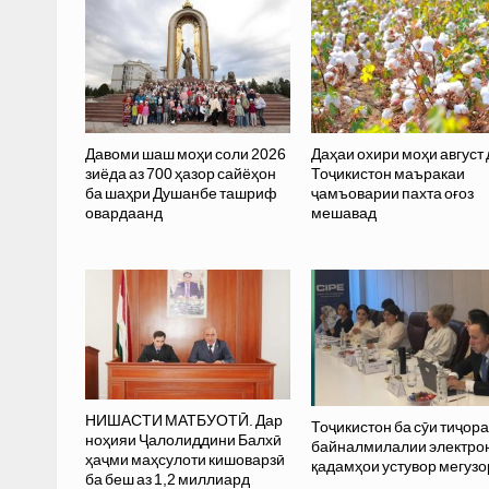
Давоми шаш моҳи соли 2026
Даҳаи охири моҳи август
зиёда аз 700 ҳазор сайёҳон
Тоҷикистон маъракаи
ба шаҳри Душанбе ташриф
ҷамъоварии пахта оғоз
овардаанд
мешавад
НИШАСТИ МАТБУОТӢ. Дар
Тоҷикистон ба сӯи тиҷор
ноҳияи Ҷалолиддини Балхӣ
байналмилалии электро
ҳаҷми маҳсулоти кишоварзӣ
қадамҳои устувор мегуз
ба беш аз 1,2 миллиард