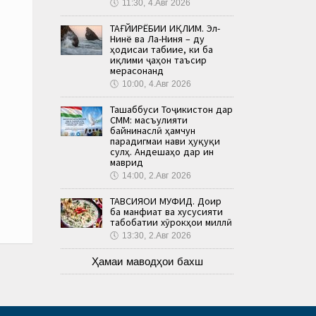
🕔
11:30, 4.Авг 2026
ТАҒЙИРЁБИИ ИҚЛИМ. Эл-
Нинё ва Ла-Ниня – ду
ҳодисаи табиие, ки ба
иқлими ҷаҳон таъсир
мерасонанд
🕔
10:00, 4.Авг 2026
Ташаббуси Тоҷикистон дар
СММ: масъулияти
байнинаслӣ ҳамчун
парадигмаи нави ҳуқуқи
сулҳ. Андешаҳо дар ин
маврид
🕔
14:00, 2.Авг 2026
ТАВСИЯҲОИ МУФИД. Доир
ба манфиат ва хусусияти
табобатии хӯрокҳои миллӣ
🕔
13:30, 2.Авг 2026
Ҳамаи маводҳои бахш