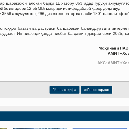
ар шабакаҳои алоқаи барқӣ 11 ҳазору 863 адад гурӯҳи аккумулято
бӣ бо иқтидори 12,55 МВт мавриди истифодабарӣ қарор дода шуд.
ни 3556 аккумулятор, 296 дизелгенератор ва насби 1801 панели офто
тгоҳҳои базавӣ ва дастрасӣ ба шабакаи баландсуръати интернет
шудааст. Ин нишондиҳанда нисбат ба ҳамин давраи соли 2025, ки
Моҳинави НАВ
АМИТ «Хо
АКС: АМИТ «Хо

Чопи саҳифа
✉
Равон кардан