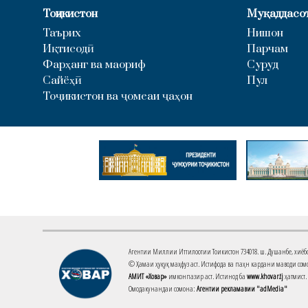
Тоҷикистон
Муқаддасо
Таърих
Нишон
Иқтисодӣ
Парчам
Фарҳанг ва маориф
Суруд
Сайёҳӣ
Пул
Тоҷикистон ва ҷомеаи ҷаҳон
Агентии Миллии Иттилоотии Тоҷикистон 734018. ш. Душанбе, хиёбони 
© Ҳамаи ҳуқуқ маҳфуз аст. Истифода ва паҳн кардани маводи сомо
АМИТ «Ховар»
имконпазир аст. Истинод ба
www.khovar.tj
ҳатмист.
Омодакунандаи сомона:
Агентии рекламавии "adMedia"