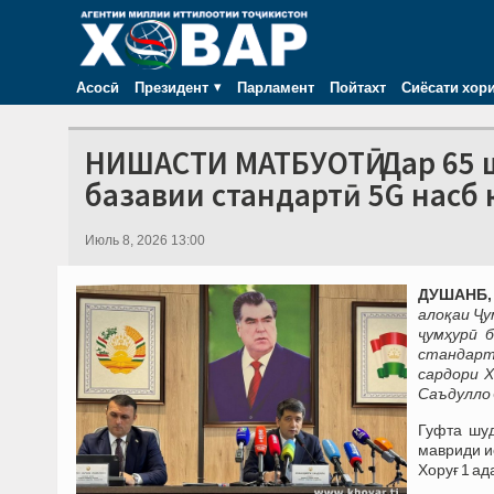
Асосӣ
Президент
Парламент
Пойтахт
Сиёсати хор
НИШАСТИ МАТБУОТӢ. Дар 65 
базавии стандартӣ 5G насб
Июль 8, 2026 13:00
ДУШАНБ, 
алоқаи Ҷу
ҷумҳурӣ 
стандарт
сардори 
Саъдулло 
Гуфта шуд
мавриди и
Хоруғ 1 ад