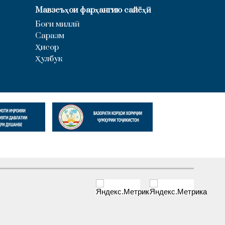
Мавзеъҳои фарҳангию сайёҳӣ
Боғи миллӣ
Саразм
Ҳисор
Ҳулбук