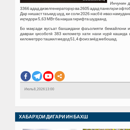
Инчунин д
3366 адад дизелгенераторҳо ва 2605 адад панелҳои офто
Дар нишаст таъкид шуд, ки соли 2026 насб ё иваз намуда
иқтидори 5,63 МВт ба нақша гирифта шудаанд.
Бо мақсади вусъат бахшидани фаъолияти бемайлони ис
давраи ҳисоботӣ 383 километр хати нахи нурӣ кашида 
километрро ташкил медод 51,4 фоиз зиёд мебошад.
Июль 8, 2026 13:00
ХАБАРҲОИ ДИГАРИ ИН БАХШ