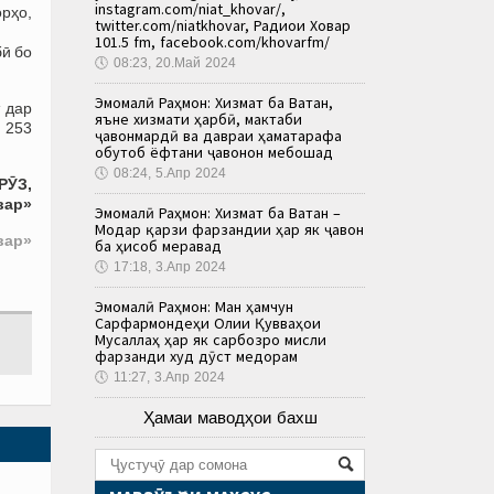
instagram.com/niat_khovar/,
рҳо,
twitter.com/niatkhovar, Радиои Ховар
101.5 fm, facebook.com/khovarfm/
бӣ бо
🕔
08:23, 20.Май 2024
Эмомалӣ Раҳмон: Хизмат ба Ватан,
 дар
яъне хизмати ҳарбӣ, мактаби
 253
ҷавонмардӣ ва давраи ҳаматарафа
обутоб ёфтани ҷавонон мебошад
🕔
08:24, 5.Апр 2024
РӮЗ,
вар»
Эмомалӣ Раҳмон: Хизмат ба Ватан –
Модар қарзи фарзандии ҳар як ҷавон
вар»
ба ҳисоб меравад
🕔
17:18, 3.Апр 2024
Эмомалӣ Раҳмон: Ман ҳамчун
Сарфармондеҳи Олии Қувваҳои
Мусаллаҳ ҳар як сарбозро мисли
фарзанди худ дӯст медорам
🕔
11:27, 3.Апр 2024
Ҳамаи маводҳои бахш