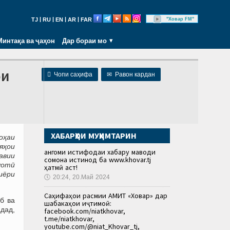
|
|
|
|
"Ховар FM"
TJ
RU
EN
AR
FAR
Минтақа ва ҷаҳон
Дар бораи мо
ои

Чопи саҳифа
✉
Равон кардан
ХАБАРҲОИ МУҲИМТАРИН
оҳаи
яҳои
Ҳангоми истифодаи хабару маводи
авии
сомона истинод ба www.khovar.tj
уотӣ
ҳатмӣ аст!
иёри
🕔
20:24, 20.Май 2024
Саҳифаҳои расмии АМИТ «Ховар» дар
б ва
шабакаҳои иҷтимоӣ:
адад,
facebook.com/niatkhovar,
t.me/niatkhovar,
youtube.com/@niat_Khovar_tj,