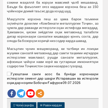
сокини маҳаллӣ ба корҳои мавсимӣ ҷалб мешаванд.
Баъди ба фаъолият оғоз кардани корхона беш аз 150
ҷойи кори доимӣ таъсис дода хоҳад шуд.
Маҳсулоти корхона пеш аз ҳама барои таъмини
эҳтиёҷоти дохилии «Комбинати металлургии Тоҷик», аз
ҷумла дар раванди истеҳсоли оҳан истифода мегардад.
Ҳамзамон, қисми зиёдатии оҳак метавонад талаботи
дигар корхонаҳои саноатии кишварро қонеъ сохта, дар
оянда ба бозорҳои хориҷӣ низ содир карда шавад.
Масъулин чунин мешуморанд, ки татбиқи ин лоиҳаи
муҳими саноатӣ метавонад дар самти таҳкими иқтидори
истеҳсолии мамлакат, рушди саноати металлургия,
афзоиши ҷойҳои нави корӣ ва густариши имкониятҳои
содиротии Тоҷикистон саҳми назаррас гузорад.

Чопи саҳифа
✉
Равон кардан