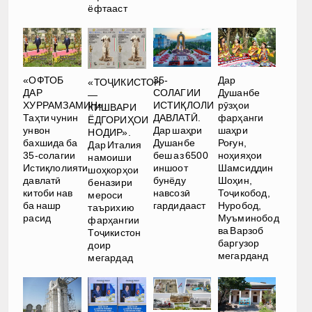
ёфтааст
35-
Дар
«ОФТОБ
«ТОҶИКИСТОН
СОЛАГИИ
Душанбе
ДАР
—
ИСТИҚЛОЛИ
рӯзҳои
ХУРРАМЗАМИН».
КИШВАРИ
ДАВЛАТӢ.
фарҳанги
Таҳти чунин
ЁДГОРИҲОИ
Дар шаҳри
шаҳри
унвон
НОДИР».
Душанбе
Роғун,
бахшида ба
Дар Италия
беш аз 6500
ноҳияҳои
35-солагии
намоиши
иншоот
Шамсиддин
Истиқлолияти
шоҳкорҳои
бунёду
Шоҳин,
давлатӣ
беназири
навсозӣ
Тоҷикобод,
китоби нав
мероси
гардидааст
Нуробод,
ба нашр
таърихию
Муъминобод
расид
фарҳангии
ва Варзоб
Тоҷикистон
баргузор
доир
мегарданд
мегардад