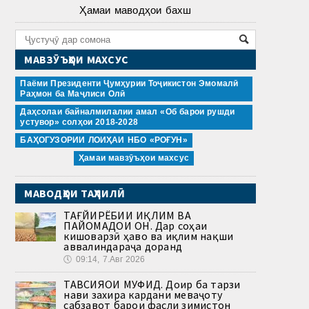
Ҳамаи маводҳои бахш
МАВЗӮЪҲОИ МАХСУС
Паёми Президенти Ҷумҳурии Тоҷикистон Эмомалӣ
Раҳмон ба Маҷлиси Олӣ
Даҳсолаи байналмилалии амал «Об барои рушди
устувор» солҳои 2018-2028
БАҲОГУЗОРИИ ЛОИҲАИ НБО «РОҒУН»
Ҳамаи мавзӯъҳои махсус
МАВОДҲОИ ТАҲЛИЛӢ
ТАҒЙИРЁБИИ ИҚЛИМ ВА
ПАЙОМАДҲОИ ОН. Дар соҳаи
кишоварзӣ ҳаво ва иқлим нақши
аввалиндараҷа доранд
🕔
09:14, 7.Авг 2026
ТАВСИЯҲОИ МУФИД. Доир ба тарзи
нави захира кардани меваҷоту
сабзавот барои фасли зимистон