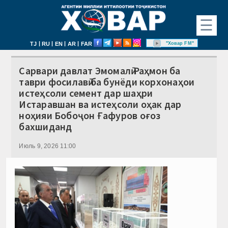
☰
|
|
|
|
"Ховар FM"
TJ
RU
EN
AR
FAR
Сарвари давлат Эмомалӣ Раҳмон ба
таври фосилавӣ ба бунёди корхонаҳои
истеҳсоли семент дар шаҳри
Истаравшан ва истеҳсоли оҳак дар
ноҳияи Бобоҷон Ғафуров оғоз
бахшиданд
Июль 9, 2026 11:00