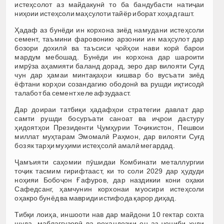
истеҳсолот аз майдакунӣ то ба бандубасти натиҷаи
ниҳоии истеҳсоли маҳсулоти тайёр иборат хоҳад гашт.
Ҳадаф аз бунёди ин корхона зиёд намудани истеҳсоли
семент, таъмини фаровонию арзонии ин маҳсулот дар
бозори дохилӣ ва таъсиси ҷойҳои нави корӣ барои
мардум мебошад. Бунёди ин корхона дар шароити
имрӯза аҳамияти баланд дорад, зеро дар вилояти Суғд
чун дар ҳамаи минтақаҳои кишвар бо вусъати зиёд
ёфтани корҳои созандагию ободонӣ ва рушди иқтисодӣ
талабот ба семент хеле афзудааст.
Дар доираи татбиқи ҳадафҳои стратегии давлат дар
самти рушди босуръати саноат ва иҷрои дастуру
ҳидоятҳои Президенти Ҷумҳурии Тоҷикистон, Пешвои
миллат муҳтарам Эмомалӣ Раҳмон, дар вилояти Суғд
боз як тарҳи муҳими истеҳсолӣ амалӣ мегардад.
Ҷамъияти саҳомии пӯшидаи Комбинати металлургии
тоҷик тасмим гирифтааст, ки то соли 2029 дар ҳудуди
ноҳияи Бобоҷон Ғафуров, дар наздикии кони оҳаки
Сафедсанг, ҳамчунин корхонаи муосири истеҳсоли
оҳакро бунёд ва мавриди истифода қарор диҳад.
Тибқи лоиҳа, иншооти нав дар майдони 10 гектар сохта
шуда, маблағгузорӣ ва роҳандозии он аз ҷониби худи