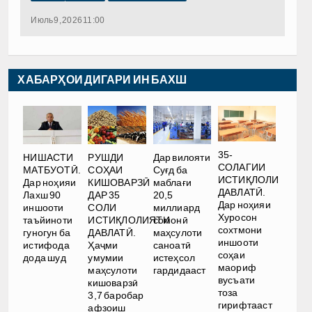
Июль 9, 2026 11:00
ХАБАРҲОИ ДИГАРИ ИН БАХШ
35-
РУШДИ
НИШАСТИ
Дар вилояти
СОЛАГИИ
СОҲАИ
МАТБУОТӢ.
Суғд ба
ИСТИҚЛОЛИ
КИШОВАРЗӢ
Дар ноҳияи
маблағи
ДАВЛАТӢ.
ДАР 35
Лахш 90
20,5
Дар ноҳияи
СОЛИ
иншооти
миллиард
Хуросон
ИСТИҚЛОЛИЯТИ
таъйиноти
сомонӣ
сохтмони
ДАВЛАТӢ.
гуногун ба
маҳсулоти
иншооти
Ҳаҷми
истифода
саноатӣ
соҳаи
умумии
дода шуд
истеҳсол
маориф
маҳсулоти
гардидааст
вусъати
кишоварзӣ
тоза
3,7 баробар
гирифтааст
афзоиш