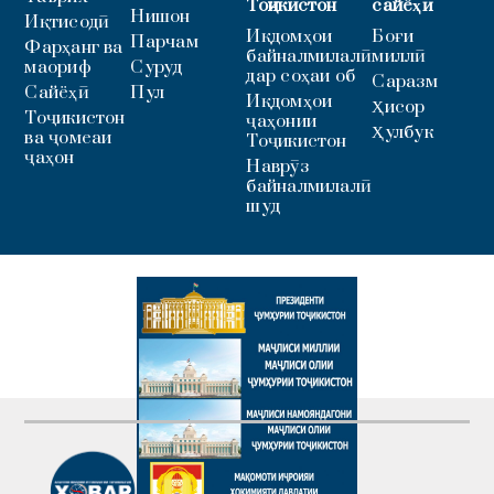
Тоҷикистон
сайёҳӣ
Нишон
Иқтисодӣ
Иқдомҳои
Боғи
Парчам
Фарҳанг ва
байналмилалӣ
миллӣ
маориф
Суруд
дар соҳаи об
Саразм
Сайёҳӣ
Пул
Иқдомҳои
Ҳисор
Тоҷикистон
ҷаҳонии
Ҳулбук
ва ҷомеаи
Тоҷикистон
ҷаҳон
Наврӯз
байналмилалӣ
шуд