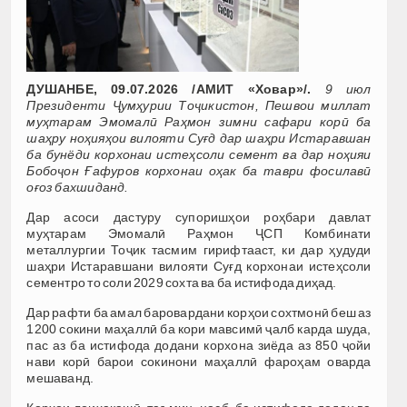
ДУШАНБЕ, 09.07.2026 /АМИТ «Ховар»/.
9 июл
Президенти Ҷумҳурии Тоҷикистон, Пешвои миллат
муҳтарам Эмомалӣ Раҳмон зимни сафари корӣ ба
шаҳру ноҳияҳои вилояти Суғд дар шаҳри Истаравшан
ба бунёди корхонаи истеҳсоли семент ва дар ноҳияи
Бобоҷон Ғафуров корхонаи оҳак ба таври фосилавӣ
оғоз бахшиданд.
Дар асоси дастуру супоришҳои роҳбари давлат
муҳтарам Эмомалӣ Раҳмон ҶСП Комбинати
металлургии Тоҷик тасмим гирифтааст, ки дар ҳудуди
шаҳри Истаравшани вилояти Суғд корхонаи истеҳсоли
сементро то соли 2029 сохта ва ба истифода диҳад.
Дар рафти ба амал баровардани корҳои сохтмонӣ беш аз
1200 сокини маҳаллӣ ба кори мавсимӣ ҷалб карда шуда,
пас аз ба истифода додани корхона зиёда аз 850 ҷойи
нави корӣ барои сокинони маҳаллӣ фароҳам оварда
мешаванд.