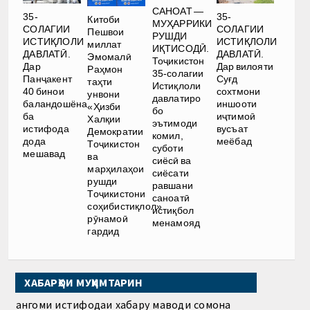
САНОАТ —
35-
35-
Китоби
МУҲАРРИКИ
СОЛАГИИ
СОЛАГИИ
Пешвои
РУШДИ
ИСТИҚЛОЛИ
ИСТИҚЛОЛИ
миллат
ИҚТИСОДӢ.
ДАВЛАТӢ.
ДАВЛАТӢ.
Эмомалӣ
Тоҷикистон
Дар
Дар вилояти
Раҳмон
35-солагии
Панҷакент
Суғд
таҳти
Истиқлоли
40 бинои
сохтмони
унвони
давлатиро
баландошёна
иншооти
«Ҳизби
бо
ба
иҷтимоӣ
Халқии
эътимоди
истифода
вусъат
Демократии
комил,
дода
меёбад
Тоҷикистон
суботи
мешавад
ва
сиёсӣ ва
марҳилаҳои
сиёсати
рушди
равшани
Тоҷикистони
саноатӣ
соҳибистиқлол»
истиқбол
рӯнамоӣ
менамояд
гардид
ХАБАРҲОИ МУҲИМТАРИН
Ҳангоми истифодаи хабару маводи сомона