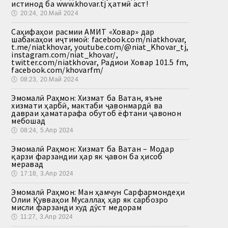
истинод ба www.khovar.tj ҳатмӣ аст!
🕔
20:24, 20.Май 2024
Саҳифаҳои расмии АМИТ «Ховар» дар
шабакаҳои иҷтимоӣ: facebook.com/niatkhovar,
t.me/niatkhovar, youtube.com/@niat_Khovar_tj,
instagram.com/niat_khovar/,
twitter.com/niatkhovar, Радиои Ховар 101.5 fm,
facebook.com/khovarfm/
🕔
08:23, 20.Май 2024
Эмомалӣ Раҳмон: Хизмат ба Ватан, яъне
хизмати ҳарбӣ, мактаби ҷавонмардӣ ва
давраи ҳаматарафа обутоб ёфтани ҷавонон
мебошад
🕔
08:24, 5.Апр 2024
Эмомалӣ Раҳмон: Хизмат ба Ватан – Модар
қарзи фарзандии ҳар як ҷавон ба ҳисоб
меравад
🕔
17:18, 3.Апр 2024
Эмомалӣ Раҳмон: Ман ҳамчун Сарфармондеҳи
Олии Қувваҳои Мусаллаҳ ҳар як сарбозро
мисли фарзанди худ дӯст медорам
🕔
11:27, 3.Апр 2024