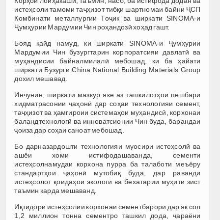
Корҳои лоиҳакашӣ, таъмин, насб, ба истифода додан ва
истеҳсоли тамоми таҷҳизот тибқи шартномаи байни ҶСП
Комбинати металлургии Тоҷик ва ширкати SINOMA-и
Ҷумҳурии Мардумии Чин роҳандозӣ хоҳад гашт.
Бояд қайд намуд, ки ширкати SINOMA-и Ҷумҳурии
Мардумии Чин бузургтарин корпоратсияи давлатӣ ва
муҳандисии байналмилалӣ мебошад, ки ба ҳайати
ширкати Бузурги China National Building Materials Group
дохил мешавад.
Инчунин, ширкати мазкур яке аз ташкилотҳои пешбари
хидматрасонии ҷаҳонӣ дар соҳаи технологияи семент,
таҷҳизот ва ҳамгироии системаҳои муҳандисӣ, корхонаи
баландтехнологӣ ва инноватсионии Чин буда, барандаи
ҷоиза дар соҳаи саноат мебошад.
Бо дарназардошти технологияи муосири истеҳсолӣ ва
ашёи хоми истифодашаванда, сементи
истеҳсолнамудаи корхона пурра ба талаботи меъёру
стандартҳои ҷаҳонӣ мутобиқ буда, дар раванди
истеҳсолот қоидаҳои экологӣ ва бехатарии муҳити зист
таъмин карда мешаванд.
Иқтидори истеҳсолии корхонаи сементбарорӣ дар як сол
1,2 миллион тонна сементро ташкил дода, ҷараёни