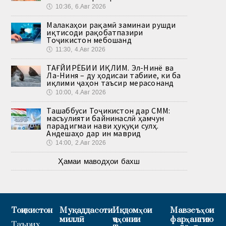
🕔
10:36, 6.Авг 2026
Малакаҳои рақамӣ заминаи рушди
иқтисоди рақобатпазири
Тоҷикистон мебошанд
🕔
11:30, 4.Авг 2026
ТАҒЙИРЁБИИ ИҚЛИМ. Эл-Нинё ва
Ла-Ниня – ду ҳодисаи табиие, ки ба
иқлими ҷаҳон таъсир мерасонанд
🕔
10:00, 4.Авг 2026
Ташаббуси Тоҷикистон дар СММ:
масъулияти байнинаслӣ ҳамчун
парадигмаи нави ҳуқуқи сулҳ.
Андешаҳо дар ин маврид
🕔
14:00, 2.Авг 2026
Ҳамаи маводҳои бахш
Тоҷикистон
Муқаддасоти
Иқдомҳои
Мавзеъҳои
миллӣ
ҷаҳонии
фарҳангию
Таърих