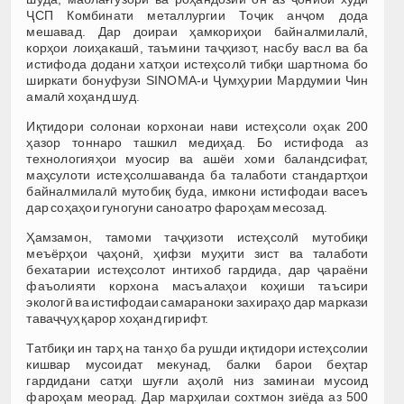
ҶСП Комбинати металлургии Тоҷик анҷом дода
мешавад. Дар доираи ҳамкориҳои байналмилалӣ,
корҳои лоиҳакашӣ, таъмини таҷҳизот, насбу васл ва ба
истифода додани хатҳои истеҳсолӣ тибқи шартнома бо
ширкати бонуфузи SINOMA-и Ҷумҳурии Мардумии Чин
амалӣ хоҳанд шуд.
Иқтидори солонаи корхонаи нави истеҳсоли оҳак 200
ҳазор тоннаро ташкил медиҳад. Бо истифода аз
технологияҳои муосир ва ашёи хоми баландсифат,
маҳсулоти истеҳсолшаванда ба талаботи стандартҳои
байналмилалӣ мутобиқ буда, имкони истифодаи васеъ
дар соҳаҳои гуногуни саноатро фароҳам месозад.
Ҳамзамон, тамоми таҷҳизоти истеҳсолӣ мутобиқи
меъёрҳои ҷаҳонӣ, ҳифзи муҳити зист ва талаботи
бехатарии истеҳсолот интихоб гардида, дар ҷараёни
фаъолияти корхона масъалаҳои коҳиши таъсири
экологӣ ва истифодаи самараноки захираҳо дар маркази
таваҷҷуҳ қарор хоҳанд гирифт.
Татбиқи ин тарҳ на танҳо ба рушди иқтидори истеҳсолии
кишвар мусоидат мекунад, балки барои беҳтар
гардидани сатҳи шуғли аҳолӣ низ заминаи мусоид
фароҳам меорад. Дар марҳилаи сохтмон зиёда аз 500