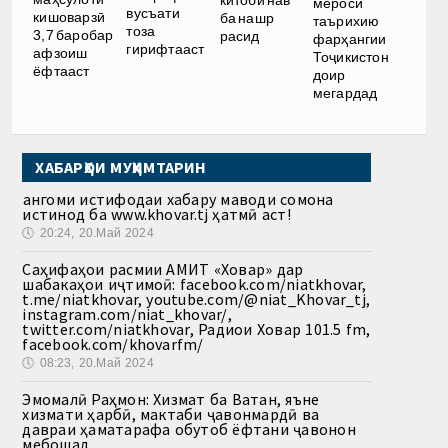
мероси
вусъати
кишоварзӣ
ба нашр
таърихию
тоза
3,7 баробар
расид
фарҳангии
гирифтааст
афзоиш
Тоҷикистон
ёфтааст
доир
мегардад
ХАБАРҲОИ МУҲИМТАРИН
Ҳангоми истифодаи хабару маводи сомона
истинод ба www.khovar.tj ҳатмӣ аст!
🕔
20:24, 20.Май 2024
Саҳифаҳои расмии АМИТ «Ховар» дар
шабакаҳои иҷтимоӣ: facebook.com/niatkhovar,
t.me/niatkhovar, youtube.com/@niat_Khovar_tj,
instagram.com/niat_khovar/,
twitter.com/niatkhovar, Радиои Ховар 101.5 fm,
facebook.com/khovarfm/
🕔
08:23, 20.Май 2024
Эмомалӣ Раҳмон: Хизмат ба Ватан, яъне
хизмати ҳарбӣ, мактаби ҷавонмардӣ ва
давраи ҳаматарафа обутоб ёфтани ҷавонон
мебошад