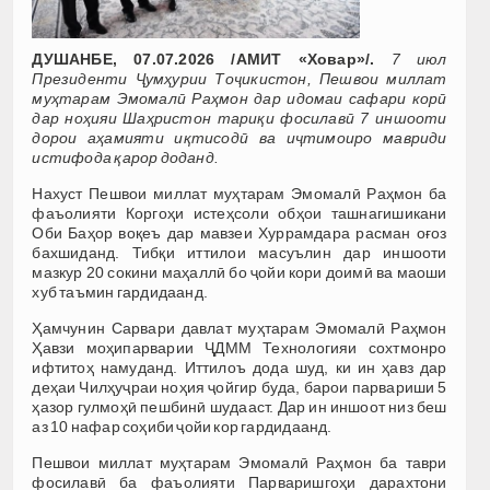
ДУШАНБЕ, 07.07.2026 /АМИТ «Ховар»/.
7 июл
Президенти Ҷумҳурии Тоҷикистон, Пешвои миллат
муҳтарам Эмомалӣ Раҳмон дар идомаи сафари корӣ
дар ноҳияи Шаҳристон тариқи фосилавӣ 7 иншооти
дорои аҳамияти иқтисодӣ ва иҷтимоиро мавриди
истифода қарор доданд.
Нахуст Пешвои миллат муҳтарам Эмомалӣ Раҳмон ба
фаъолияти Коргоҳи истеҳсоли обҳои ташнагишикани
Оби Баҳор воқеъ дар мавзеи Хуррамдара расман оғоз
бахшиданд. Тибқи иттилои масуълин дар иншооти
мазкур 20 сокини маҳаллӣ бо ҷойи кори доимӣ ва маоши
хуб таъмин гардидаанд.
Ҳамчунин Сарвари давлат муҳтарам Эмомалӣ Раҳмон
Ҳавзи моҳипарварии ҶДММ Технологияи сохтмонро
ифтитоҳ намуданд. Иттилоъ дода шуд, ки ин ҳавз дар
деҳаи Чилҳуҷраи ноҳия ҷойгир буда, барои парвариши 5
ҳазор гулмоҳӣ пешбинӣ шудааст. Дар ин иншоот низ беш
аз 10 нафар соҳиби ҷойи кор гардидаанд.
Пешвои миллат муҳтарам Эмомалӣ Раҳмон ба таври
фосилавӣ ба фаъолияти Парваришгоҳи дарахтони