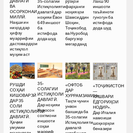
ДАВЛАТӢ
35-солагии
рӯзҳои
Лахш 90
ВА
Истиқлолияти
фарҳанги
иншооти
ОСОРХОНАИ
давлатӣ дар
ноҳияҳои
таъйиноти
МИЛЛӢ.
ноҳияи Ёвон
Шамсиддин
гуногун ба
Нақши ин
649 иншоот
Шоҳин,
истифода
ниҳод дар
ба
Тоҷикобод
дода шуд
ҳифзу
истифода
ва Нуробод
муаррифии
дода шуд
баргузор
дастовардҳои
мегарданд
истиқлол
муҳим аст
35-
РУШДИ
«ОФТОБ
«ТОҶИКИСТОН
СОЛАГИИ
СОҲАИ
ДАР
—
ИСТИҚЛОЛИ
КИШОВАРЗӢ
ХУРРАМЗАМИН».
КИШВАРИ
ДАВЛАТӢ.
ДАР 35
Таҳти чунин
ЁДГОРИҲОИ
Дар ноҳияи
СОЛИ
унвон
НОДИР».
Хуросон
ИСТИҚЛОЛИЯТИ
бахшида ба
Дар Италия
сохтмони
ДАВЛАТӢ.
35-солагии
намоиши
иншооти
Ҳаҷми
Истиқлолияти
шоҳкорҳои
соҳаи
умумии
давлатӣ
беназири
маориф
маҳсулоти
китоби нав