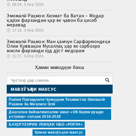
🕔
08:24, 5.Апр 2024
Эмомалӣ Раҳмон: Хизмат ба Ватан – Модар
қарзи фарзандии ҳар як ҷавон ба ҳисоб
меравад
🕔
17:18, 3.Апр 2024
Эмомалӣ Раҳмон: Ман ҳамчун Сарфармондеҳи
Олии Қувваҳои Мусаллаҳ ҳар як сарбозро
мисли фарзанди худ дӯст медорам
🕔
11:27, 3.Апр 2024
Ҳамаи маводҳои бахш
МАВЗӮЪҲОИ МАХСУС
Паёми Президенти Ҷумҳурии Тоҷикистон Эмомалӣ
Раҳмон ба Маҷлиси Олӣ
Даҳсолаи байналмилалии амал «Об барои рушди
устувор» солҳои 2018-2028
БАҲОГУЗОРИИ ЛОИҲАИ НБО «РОҒУН»
Ҳамаи мавзӯъҳои махсус