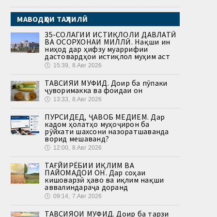
МАВОДҲОИ ТАҲЛИЛӢ
35-СОЛАГИИ ИСТИҚЛОЛИ ДАВЛАТӢ
ВА ОСОРХОНАИ МИЛЛӢ. Нақши ин
ниҳод дар ҳифзу муаррифии
дастовардҳои истиқлол муҳим аст
🕔
15:39, 8.Авг 2026
ТАВСИЯИ МУФИД. Доир ба пӯпаки
ҷуворимакка ва фоидаи он
🕔
13:33, 8.Авг 2026
ПУРСИДЕД, ҶАВОБ МЕДИҲЕМ. Дар
кадом ҳолатҳо муҳоҷирон ба
рӯйхати шахсони назоратшаванда
ворид мешаванд?
🕔
12:00, 8.Авг 2026
ТАҒЙИРЁБИИ ИҚЛИМ ВА
ПАЙОМАДҲОИ ОН. Дар соҳаи
кишоварзӣ ҳаво ва иқлим нақши
аввалиндараҷа доранд
🕔
09:14, 7.Авг 2026
ТАВСИЯҲОИ МУФИД. Доир ба тарзи