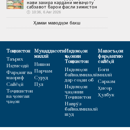
нави захира кардани меваҷоту
сабзавот барои фасли зимистон
🕔
10:36, 6.Авг 2026
Ҳамаи маводҳои бахш
Тоҷикистон
Муқаддасоти
Иқдомҳои
Мавзеъҳои
миллӣ
ҷаҳонии
фарҳангию
Таърих
Тоҷикистон
сайёҳӣ
Нишон
Иқтисодӣ
Иқдомҳои
Боғи
Парчам
Фарҳанг ва
байналмилалӣ
миллӣ
маориф
Суруд
дар соҳаи об
Саразм
Сайёҳӣ
Пул
Иқдомҳои
Ҳисор
Тоҷикистон
ҷаҳонии
Ҳулбук
ва ҷомеаи
Тоҷикистон
ҷаҳон
Наврӯз
байналмилалӣ
шуд