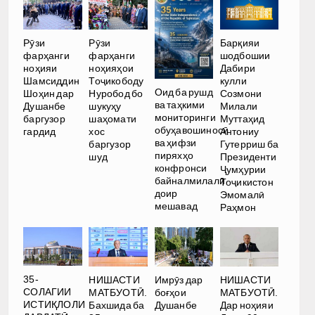
Рӯзи
Рӯзи
Барқияи
фарҳанги
фарҳанги
шодбошии
ноҳияи
ноҳияҳои
Дабири
Шамсиддин
Тоҷикободу
кулли
Оид ба рушд
Шоҳин дар
Нуробод бо
Созмони
ва таҳкими
Душанбе
шукуҳу
Милали
мониторинги
баргузор
шаҳомати
Муттаҳид
обуҳавошиносӣ
гардид
хос
Антониу
ва ҳифзи
баргузор
Гутерриш ба
пиряхҳо
шуд
Президенти
конфронси
Ҷумҳурии
байналмилалӣ
Тоҷикистон
доир
Эмомалӣ
мешавад
Раҳмон
35-
НИШАСТИ
Имрӯз дар
НИШАСТИ
СОЛАГИИ
МАТБУОТӢ.
боғҳои
МАТБУОТӢ.
ИСТИҚЛОЛИ
Бахшида ба
Душанбе
Дар ноҳияи