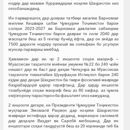
нодир дар мавзеи Хуррамдараи ноҳияи Шаҳристон низ
оғоз бахшиданд.
Ин парваришгоҳ дар доираи татбиқи амалии Барномаи
миллии Кишвари сабзи Ҷумҳурии Тоҷикистон барои
солҳои 2023-2027 ва Барномаи давлатии сабзкории
Ҷумҳурии Тоҷикистон барои давраи то соли 2040 дар
масоҳати беш аз 5 гектар бунёд ёфта, дар он зиёда аз
7500 дарахти нодиру ороишӣ ва сояафкан бо усулҳои
муосир парвариш меёбад.
Ҳамзамон дар ин ҷо 2 иншооти соҳаи маориф –
Муассисаи таҳсилоти миёнаи умумии №22 бо 240 ҷойи
нишаст дар як баст дар деҳаи Чилҳуҷра ва Муассисаи
таҳсилоти томактабии Шукуфаҳои Истиқлол барои 240
кӯдак дар деҳаи Шаҳристон ба таври фосилавӣ мавриди
баҳрабардорӣ қарор гирифтанд. Дар ҳарду иншооти
тозабунёди соҳаи маориф беш аз 80 нафар, аз ҷумла
омӯзгорону парасторон ба фаъолият оғоз намуданд.
2 иншооти дигаре, ки Президенти Ҷумҳурии Тоҷикистон
муҳтарам Эмомалӣ Раҳмон дар ноҳияи Шаҳристон
мавриди истифода қарор доданд, марказҳои саломатӣ
дар деҳаҳои Ваҳдат ва Саробӣ мебошанд. Дар ин
иншоотҳои соҳаи тандурустӣ беш аз 20 корманди тиб ба