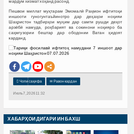
мардум хизмат хоҳанд расонд.
Пешвои миллат муҳтарам Эмомалӣ Раҳмон ифтитоҳи
иншооти гуногунтаъйинотро дар деҳаҳои ноҳияи
Шаҳристон тадбирҳои муҳим дар самти рушди деҳот
арзёбӣ намуда, роҳбарият ва сокинони ноҳияро ба
саҳмгузории бештар дар ободонии Ватан ҳидоят
карданд.

Чопи саҳифа
✉
Равон кардан
Июль 7, 2026 11:32
ХАБАРҲОИ ДИГАРИ ИН БАХШ