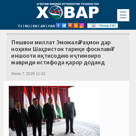
☰
|
|
|
|
"Ховар FM"
TJ
RU
EN
AR
FAR
Пешвои миллат Эмомалӣ Раҳмон дар
ноҳияи Шаҳристон тариқи фосилавӣ 7
иншооти иқтисодию иҷтимоиро
мавриди истифода қарор доданд
Июль 7, 2026 11:32