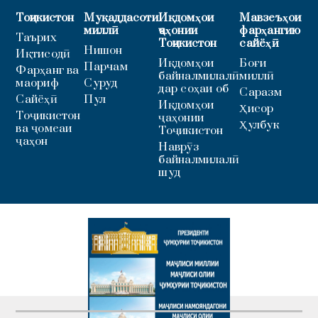
Тоҷикистон
Муқаддасоти
Иқдомҳои
Мавзеъҳои
миллӣ
ҷаҳонии
фарҳангию
Таърих
Тоҷикистон
сайёҳӣ
Нишон
Иқтисодӣ
Иқдомҳои
Боғи
Парчам
Фарҳанг ва
байналмилалӣ
миллӣ
маориф
Суруд
дар соҳаи об
Саразм
Сайёҳӣ
Пул
Иқдомҳои
Ҳисор
Тоҷикистон
ҷаҳонии
Ҳулбук
ва ҷомеаи
Тоҷикистон
ҷаҳон
Наврӯз
байналмилалӣ
шуд