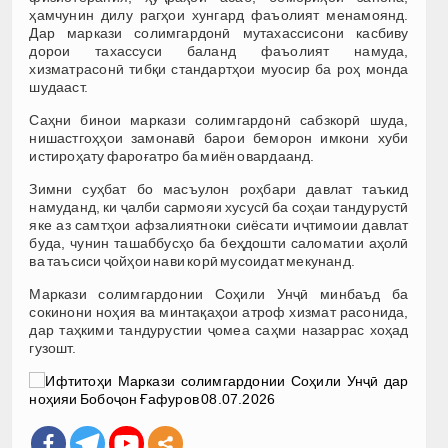
ҳамчунин дилу рагҳои хунгард фаъолият менамоянд.
Дар маркази солимгардонӣ мутахассисони касбиву
дорои тахассуси баланд фаъолият намуда,
хизматрасонӣ тибқи стандартҳои муосир ба роҳ монда
шудааст.
Саҳни бинои маркази солимгардонӣ сабзкорӣ шуда,
нишастгоҳҳои замонавӣ барои беморон имкони хуби
истироҳату фароғатро ба миён овардаанд.
Зимни суҳбат бо масъулон роҳбари давлат таъкид
намуданд, ки ҷалби сармояи хусусӣ ба соҳаи тандурустӣ
яке аз самтҳои афзалиятноки сиёсати иҷтимоии давлат
буда, чунин ташаббусҳо ба беҳдошти саломатии аҳолӣ
ва таъсиси ҷойҳои нави корӣ мусоидат мекунанд.
Маркази солимгардонии Соҳили Унҷӣ минбаъд ба
сокинони ноҳия ва минтақаҳои атроф хизмат расонида,
дар таҳкими тандурустии ҷомеа саҳми назаррас хоҳад
гузошт.