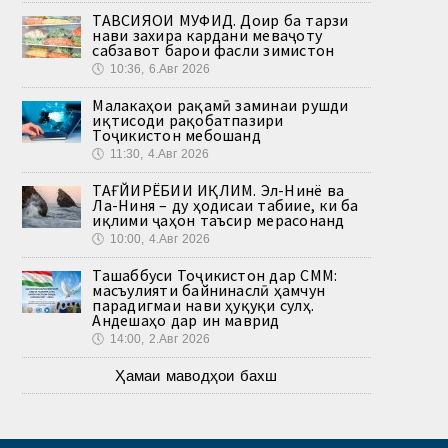
ТАВСИЯҲОИ МУФИД. Доир ба тарзи
нави захира кардани меваҷоту
сабзавот барои фасли зимистон
🕔
10:36, 6.Авг 2026
Малакаҳои рақамӣ заминаи рушди
иқтисоди рақобатпазири
Тоҷикистон мебошанд
🕔
11:30, 4.Авг 2026
ТАҒЙИРЁБИИ ИҚЛИМ. Эл-Нинё ва
Ла-Ниня – ду ҳодисаи табиие, ки ба
иқлими ҷаҳон таъсир мерасонанд
🕔
10:00, 4.Авг 2026
Ташаббуси Тоҷикистон дар СММ:
масъулияти байнинаслӣ ҳамчун
парадигмаи нави ҳуқуқи сулҳ.
Андешаҳо дар ин маврид
🕔
14:00, 2.Авг 2026
Ҳамаи маводҳои бахш