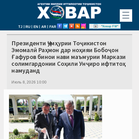
☰
|
|
|
|
"Ховар FM"
TJ
RU
EN
AR
FAR
Президенти Ҷумҳурии Тоҷикистон
Эмомалӣ Раҳмон дар ноҳияи Бобоҷон
Ғафуров бинои нави маъмурии Маркази
солимгардонии Соҳили Унҷиро ифтитоҳ
намуданд
Июль 8, 2026 10:00