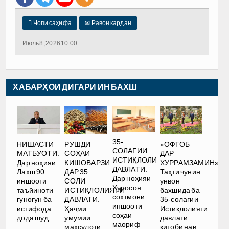

Чопи саҳифа
✉
Равон кардан
Июль 8, 2026 10:00
ХАБАРҲОИ ДИГАРИ ИН БАХШ
35-
РУШДИ
НИШАСТИ
«ОФТОБ
СОЛАГИИ
СОҲАИ
МАТБУОТӢ.
ДАР
ИСТИҚЛОЛИ
КИШОВАРЗӢ
Дар ноҳияи
ХУРРАМЗАМИН».
ДАВЛАТӢ.
ДАР 35
Лахш 90
Таҳти чунин
Дар ноҳияи
СОЛИ
иншооти
унвон
Хуросон
ИСТИҚЛОЛИЯТИ
таъйиноти
бахшида ба
сохтмони
ДАВЛАТӢ.
гуногун ба
35-солагии
иншооти
Ҳаҷми
истифода
Истиқлолияти
соҳаи
умумии
дода шуд
давлатӣ
маориф
маҳсулоти
китоби нав