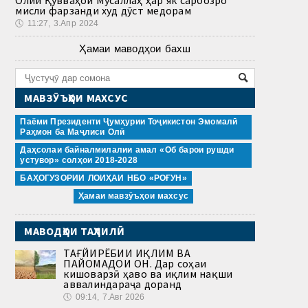
мисли фарзанди худ дӯст медорам
🕔
11:27, 3.Апр 2024
Ҳамаи маводҳои бахш
МАВЗӮЪҲОИ МАХСУС
Паёми Президенти Ҷумҳурии Тоҷикистон Эмомалӣ
Раҳмон ба Маҷлиси Олӣ
Даҳсолаи байналмилалии амал «Об барои рушди
устувор» солҳои 2018-2028
БАҲОГУЗОРИИ ЛОИҲАИ НБО «РОҒУН»
Ҳамаи мавзӯъҳои махсус
МАВОДҲОИ ТАҲЛИЛӢ
ТАҒЙИРЁБИИ ИҚЛИМ ВА
ПАЙОМАДҲОИ ОН. Дар соҳаи
кишоварзӣ ҳаво ва иқлим нақши
аввалиндараҷа доранд
🕔
09:14, 7.Авг 2026