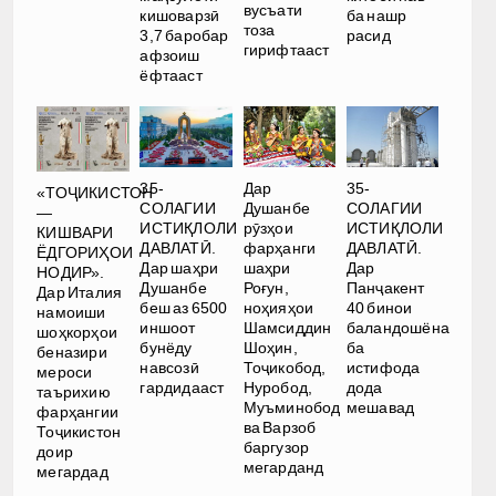
вусъати
кишоварзӣ
ба нашр
тоза
3,7 баробар
расид
гирифтааст
афзоиш
ёфтааст
35-
Дар
35-
«ТОҶИКИСТОН
СОЛАГИИ
Душанбе
СОЛАГИИ
—
ИСТИҚЛОЛИ
рӯзҳои
ИСТИҚЛОЛИ
КИШВАРИ
ДАВЛАТӢ.
фарҳанги
ДАВЛАТӢ.
ЁДГОРИҲОИ
Дар шаҳри
шаҳри
Дар
НОДИР».
Душанбе
Роғун,
Панҷакент
Дар Италия
беш аз 6500
ноҳияҳои
40 бинои
намоиши
иншоот
Шамсиддин
баландошёна
шоҳкорҳои
бунёду
Шоҳин,
ба
беназири
навсозӣ
Тоҷикобод,
истифода
мероси
гардидааст
Нуробод,
дода
таърихию
Муъминобод
мешавад
фарҳангии
ва Варзоб
Тоҷикистон
баргузор
доир
мегарданд
мегардад