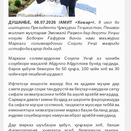
ДУШАНБЕ, 08.07.2026 /АМИТ «Ховар»/.
8 июл бо
иштироки Президенти Ҷумҳурии Тоҷикистон, Пешвои
миллат муҳтарам Эмомалӣ Раҳмон дар деҳоти Унҷии
ноҳияи Бобоҷон Ғафуров бинои нави маъмурии
Маркази солимгардонии Соҳили Унҷӣ мавриди
истифода қарор дода шуд.
Маркази солимгардонии Соҳили Унҷӣ аз ҷониби
соҳибкори маҳаллӣ Абдулло Абдуллоев бунёд гардида,
барои қабули беморон бо 50 ҳуҷра, 100 ҷойи хоб ва 30
ҷойи корӣ пешбинӣ шудааст.
Ифтитоҳи иншооти мазкур боз як қадами муҳим дар
самти рушди соҳаи тандурустӣ ва беҳтар намудани сатҳу
сифати хизматрасонии тиббӣ ба аҳолӣ арзёбӣ мегардад.
Сарвари давлат зимни боздид аз шароити фароҳамшуда
ба сифати корҳои сохтмонӣ, таҷҳизоти муосири тиббӣ ва
имкониятҳои хизматрасонии марказ баҳои баланд дода,
иқдоми соҳибкоронро намунаи ибрат арзёбӣ намуданд.
Дар марказ шуъбаҳои қабул, ҳуҷраҳои хоб, бахши
физиотерапия, ҳуҷраҳои асаб, бемориҳои занона,