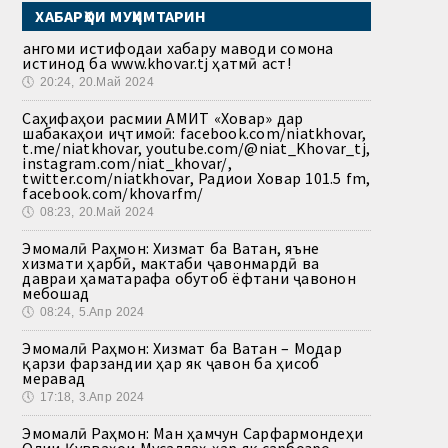
ХАБАРҲОИ МУҲИМТАРИН
Ҳангоми истифодаи хабару маводи сомона
истинод ба www.khovar.tj ҳатмӣ аст!
🕔
20:24, 20.Май 2024
Саҳифаҳои расмии АМИТ «Ховар» дар
шабакаҳои иҷтимоӣ: facebook.com/niatkhovar,
t.me/niatkhovar, youtube.com/@niat_Khovar_tj,
instagram.com/niat_khovar/,
twitter.com/niatkhovar, Радиои Ховар 101.5 fm,
facebook.com/khovarfm/
🕔
08:23, 20.Май 2024
Эмомалӣ Раҳмон: Хизмат ба Ватан, яъне
хизмати ҳарбӣ, мактаби ҷавонмардӣ ва
давраи ҳаматарафа обутоб ёфтани ҷавонон
мебошад
🕔
08:24, 5.Апр 2024
Эмомалӣ Раҳмон: Хизмат ба Ватан – Модар
қарзи фарзандии ҳар як ҷавон ба ҳисоб
меравад
🕔
17:18, 3.Апр 2024
Эмомалӣ Раҳмон: Ман ҳамчун Сарфармондеҳи
Олии Қувваҳои Мусаллаҳ ҳар як сарбозро