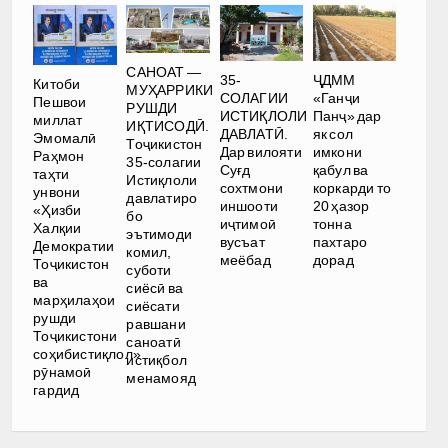
САНОАТ —
35-
ҶДММ
Китоби
МУҲАРРИКИ
СОЛАГИИ
«Ганҷи
Пешвои
РУШДИ
ИСТИҚЛОЛИ
Панҷ» дар
миллат
ИҚТИСОДӢ.
ДАВЛАТӢ.
як сол
Эмомалӣ
Тоҷикистон
Дар вилояти
имкони
Раҳмон
35-солагии
Суғд
қабул ва
таҳти
Истиқлоли
сохтмони
коркарди то
унвони
давлатиро
иншооти
20 ҳазор
«Ҳизби
бо
иҷтимоӣ
тонна
Халқии
эътимоди
вусъат
пахтаро
Демократии
комил,
меёбад
дорад
Тоҷикистон
суботи
ва
сиёсӣ ва
марҳилаҳои
сиёсати
рушди
равшани
Тоҷикистони
саноатӣ
соҳибистиқлол»
истиқбол
рӯнамоӣ
менамояд
гардид