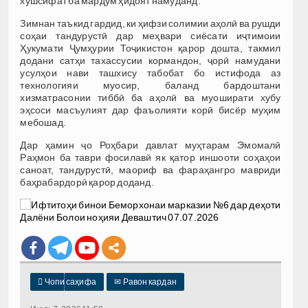
хушсифат ба мардум ҳидоят намуданд.
Зимнан таъкид гардид, ки ҳифзи солимии аҳолӣ ва рушди
соҳаи тандурустӣ дар меҳвари сиёсати иҷтимоии
Ҳукумати Ҷумҳурии Тоҷикистон қарор дошта, такмил
додани сатҳи тахассусии кормандон, ҷорӣ намудани
усулҳои нави ташхису табобат бо истифода аз
технологияи муосир, баланд бардоштани
хизматрасонии тиббӣ ба аҳолӣ ва муоширати хубу
эҳсоси масъулият дар фаъолияти корӣ бисёр муҳим
мебошад.
Дар ҳамин ҷо Роҳбари давлат муҳтарам Эмомалӣ
Раҳмон ба таври фосилавӣ як қатор иншооти соҳаҳои
саноат, тандурустӣ, маориф ва фараҳангро мавриди
баҳрабардорӣ қарор доданд.

Чопи саҳифа
✉
Равон кардан