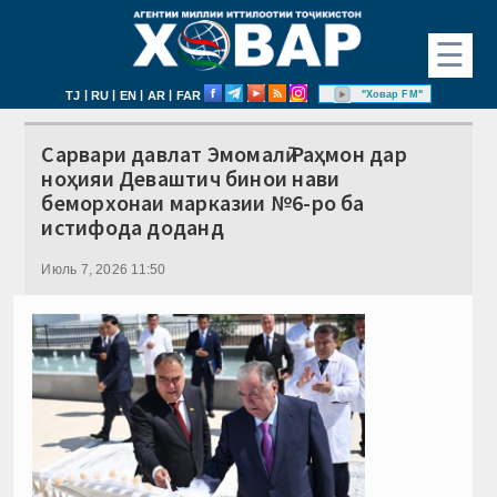
☰
|
|
|
|
"Ховар FM"
TJ
RU
EN
AR
FAR
Сарвари давлат Эмомалӣ Раҳмон дар
ноҳияи Деваштич бинои нави
беморхонаи марказии №6-ро ба
истифода доданд
Июль 7, 2026 11:50