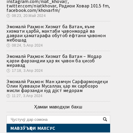
instagram.com/niat_khovar/,
twitter.com/niatkhovar, Радиои Ховар 101.5 fm,
facebook.com/khovarfm/
🕔
08:23, 20.Май 2024
Эмомалӣ Раҳмон: Хизмат ба Ватан, яъне
хизмати ҳарбӣ, мактаби ҷавонмардӣ ва
давраи ҳаматарафа обутоб ёфтани ҷавонон
мебошад
🕔
08:24, 5.Апр 2024
Эмомалӣ Раҳмон: Хизмат ба Ватан – Модар
қарзи фарзандии ҳар як ҷавон ба ҳисоб
меравад
🕔
17:18, 3.Апр 2024
Эмомалӣ Раҳмон: Ман ҳамчун Сарфармондеҳи
Олии Қувваҳои Мусаллаҳ ҳар як сарбозро
мисли фарзанди худ дӯст медорам
🕔
11:27, 3.Апр 2024
Ҳамаи маводҳои бахш
МАВЗӮЪҲОИ МАХСУС