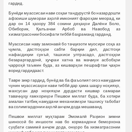
гардид.
Бунёди муассисаи нави соҳаи тандурустӣ бо назардошти
афзоиши шумораи аҳолӣ имконият фароҳам меорад, ки
дар он 14 ҳазору 384 сокини деҳаҳои Далёни Боло,
Обиборик, Қалъачаи Арбоб ва Навобод аз
хизматрасонии босифати тиббӣ баҳраманд гарданд.
Муассисаи наву замонавӣ бо таҷҳизоти муосири соҳа аз
ҷумла, дастгоҳҳои сабти барқии дил, дастгоҳи
нафасдиҳии сунъӣ, ташхиси ултрасадо, дастгоҳҳои
безараргардонӣ, ҳуҷраи хатна ва маҷмуи асбобҳои
ҷарроҳӣ таъмин буда, аз кишварҳои пешрафтаи ҷаҳон
ворид гардидааст.
Тавре зикр гардид, бунёд ва ба фаъолият оғоз намудани
чунин муассисаҳои нави тиббӣ дар ҳама шаҳру ноҳияҳо,
махсусан дар ноҳияҳои дурдасти кишвар самараи
таваҷҷуҳу ғамхориҳои Пешвои миллат буда, ба хотири
амалан татбиқ намудани механизмҳои ташхису табобат
ва солимгардонии аҳолӣ анҷом дода мешаванд.
Пешвои миллат муҳтарам Эмомалӣ Раҳмон зимни
шиносоӣ бо иншооти нав бо кормандони беморхона
суҳбати самимӣ анҷом дода, онҳоро ба хизматрасонии