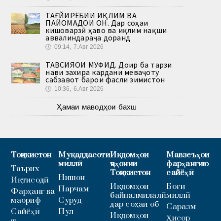
ТАҒЙИРЁБИИ ИҚЛИМ ВА
ПАЙОМАДҲОИ ОН. Дар соҳаи
кишоварзӣ ҳаво ва иқлим нақши
аввалиндараҷа доранд
🕔
09:14, 7.Авг 2026
ТАВСИЯҲОИ МУФИД. Доир ба тарзи
нави захира кардани меваҷоту
сабзавот барои фасли зимистон
🕔
10:36, 6.Авг 2026
Ҳамаи маводҳои бахш
Тоҷикистон
Муқаддасоти
Иқдомҳои
Мавзеъҳои
миллӣ
ҷаҳонии
фарҳангию
Таърих
Тоҷикистон
сайёҳӣ
Нишон
Иқтисодӣ
Иқдомҳои
Боғи
Парчам
Фарҳанг ва
байналмилалӣ
миллӣ
маориф
Суруд
дар соҳаи об
Саразм
Сайёҳӣ
Пул
Иқдомҳои
Ҳисор