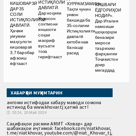
ИСТИҚЛОЛИ
КИШОВАРЗӢ
ХУРРАМЗАМИН».
КИШВАРИ
ДАВЛАТӢ.
ДАР 35
Таҳти чунин
ЁДГОРИҲОИ
Дар ноҳияи
СОЛИ
унвон
НОДИР».
Хуросон
ИСТИҚЛОЛИЯТИ
бахшида ба
Дар Италия
сохтмони
ДАВЛАТӢ.
35-солагии
намоиши
иншооти
Ҳаҷми
Истиқлолияти
шоҳкорҳои
соҳаи
умумии
давлатӣ
беназири
маориф
маҳсулоти
китоби нав
мероси
вусъати
кишоварзӣ
ба нашр
таърихию
тоза
3,7 баробар
расид
фарҳангии
гирифтааст
афзоиш
Тоҷикистон
ёфтааст
доир
мегардад
ХАБАРҲОИ МУҲИМТАРИН
Ҳангоми истифодаи хабару маводи сомона
истинод ба www.khovar.tj ҳатмӣ аст!
🕔
20:24, 20.Май 2024
Саҳифаҳои расмии АМИТ «Ховар» дар
шабакаҳои иҷтимоӣ: facebook.com/niatkhovar,
t.me/niatkhovar, youtube.com/@niat_Khovar_tj,