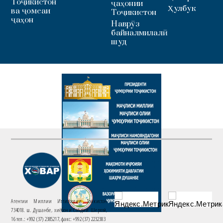
Тоҷикистон
ҷаҳонии
Ҳулбук
ва ҷомеаи
Тоҷикистон
ҷаҳон
Наврӯз
байналмилалӣ
шуд
Агентии Миллии Иттилоотии Тоҷикистон
734018. ш. Душанбе, хиёбони Саъдии Шерозӣ,
16 тел.: +992 (37) 2385217, факс: +992 (37) 2232383