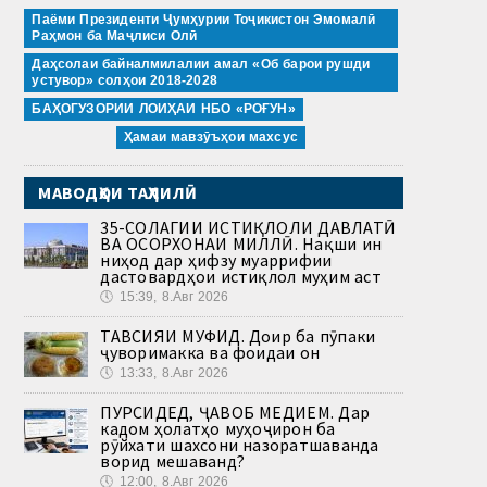
Паёми Президенти Ҷумҳурии Тоҷикистон Эмомалӣ
Раҳмон ба Маҷлиси Олӣ
Даҳсолаи байналмилалии амал «Об барои рушди
устувор» солҳои 2018-2028
БАҲОГУЗОРИИ ЛОИҲАИ НБО «РОҒУН»
Ҳамаи мавзӯъҳои махсус
МАВОДҲОИ ТАҲЛИЛӢ
35-СОЛАГИИ ИСТИҚЛОЛИ ДАВЛАТӢ
ВА ОСОРХОНАИ МИЛЛӢ. Нақши ин
ниҳод дар ҳифзу муаррифии
дастовардҳои истиқлол муҳим аст
🕔
15:39, 8.Авг 2026
ТАВСИЯИ МУФИД. Доир ба пӯпаки
ҷуворимакка ва фоидаи он
🕔
13:33, 8.Авг 2026
ПУРСИДЕД, ҶАВОБ МЕДИҲЕМ. Дар
кадом ҳолатҳо муҳоҷирон ба
рӯйхати шахсони назоратшаванда
ворид мешаванд?
🕔
12:00, 8.Авг 2026