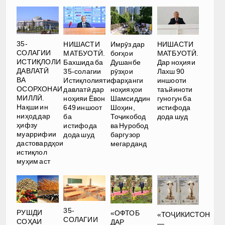
35-
НИШАСТИ
Имрӯз дар
НИШАСТИ
СОЛАГИИ
МАТБУОТӢ.
боғҳои
МАТБУОТӢ.
ИСТИҚЛОЛИ
Бахшида ба
Душанбе
Дар ноҳияи
ДАВЛАТӢ
35-солагии
рӯзҳои
Лахш 90
ВА
Истиқлолияти
фарҳанги
иншооти
ОСОРХОНАИ
давлатӣ дар
ноҳияҳои
таъйиноти
МИЛЛӢ.
ноҳияи Ёвон
Шамсиддин
гуногун ба
Нақши ин
649 иншоот
Шоҳин,
истифода
ниҳод дар
ба
Тоҷикобод
дода шуд
ҳифзу
истифода
ва Нуробод
муаррифии
дода шуд
баргузор
дастовардҳои
мегарданд
истиқлол
муҳим аст
35-
РУШДИ
«ОФТОБ
«ТОҶИКИСТОН
СОЛАГИИ
СОҲАИ
ДАР
—