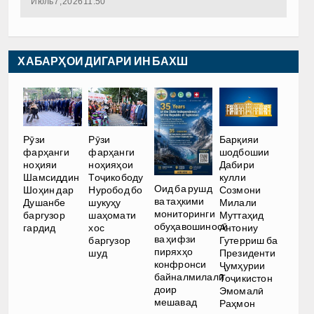
Июль 7, 2026 11:50
ХАБАРҲОИ ДИГАРИ ИН БАХШ
Рӯзи
Рӯзи
Барқияи
фарҳанги
фарҳанги
шодбошии
ноҳияи
ноҳияҳои
Дабири
Шамсиддин
Тоҷикободу
кулли
Оид ба рушд
Шоҳин дар
Нуробод бо
Созмони
ва таҳкими
Душанбе
шукуҳу
Милали
мониторинги
баргузор
шаҳомати
Муттаҳид
обуҳавошиносӣ
гардид
хос
Антониу
ва ҳифзи
баргузор
Гутерриш ба
пиряхҳо
шуд
Президенти
конфронси
Ҷумҳурии
байналмилалӣ
Тоҷикистон
доир
Эмомалӣ
мешавад
Раҳмон