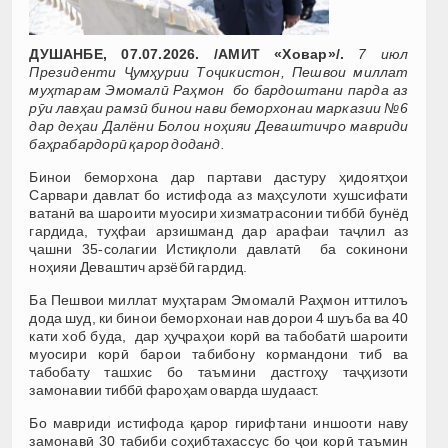
ДУШАНБЕ, 07.07.2026. /АМИТ «Ховар»/.
7 июл
Президенти Ҷумҳурии Тоҷикистон, Пешвои миллат
муҳтарам Эмомалӣ Раҳмон бо бардоштани парда аз
рӯи лавҳаи рамзӣ бинои нави беморхонаи марказии №6
дар деҳаи Далёни Болои ноҳияи Деваштичро мавриди
баҳрабардорӣ қарор доданд.
Бинои беморхона дар партави дастуру ҳидоятҳои
Сарвари давлат бо истифода аз маҳсулоти хушсифати
ватанӣ ва шароити муосири хизматрасонии тиббӣ бунёд
гардида, туҳфаи арзишманд дар арафаи таҷлил аз
ҷашни 35-солагии Истиқлоли давлатӣ ба сокинони
ноҳияи Деваштич арзёбӣ гардид.
Ба Пешвои миллат муҳтарам Эмомалӣ Раҳмон иттилоъ
дода шуд, ки бинои беморхонаи нав дорои 4 шуъба ва 40
кати хоб буда, дар ҳуҷраҳои корӣ ва табобатӣ шароити
муосири корӣ барои табибону кормандони тиб ва
табобату ташхис бо таъмини дастгоҳу таҷҳизоти
замонавии тиббӣ фароҳам оварда шудааст.
Бо мавриди истифода қарор гирифтани иншооти наву
замонавӣ 30 табиби соҳибтахассус бо ҷои корӣ таъмин