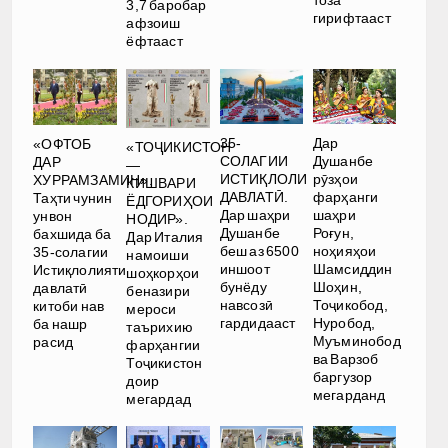
тоза
3,7 баробар
гирифтааст
афзоиш
ёфтааст
35-
Дар
«ОФТОБ
«ТОҶИКИСТОН
СОЛАГИИ
Душанбе
ДАР
—
ИСТИҚЛОЛИ
рӯзҳои
ХУРРАМЗАМИН».
КИШВАРИ
ДАВЛАТӢ.
фарҳанги
Таҳти чунин
ЁДГОРИҲОИ
Дар шаҳри
шаҳри
унвон
НОДИР».
Душанбе
Роғун,
бахшида ба
Дар Италия
беш аз 6500
ноҳияҳои
35-солагии
намоиши
иншоот
Шамсиддин
Истиқлолияти
шоҳкорҳои
бунёду
Шоҳин,
давлатӣ
беназири
навсозӣ
Тоҷикобод,
китоби нав
мероси
гардидааст
Нуробод,
ба нашр
таърихию
Муъминобод
расид
фарҳангии
ва Варзоб
Тоҷикистон
баргузор
доир
мегарданд
мегардад