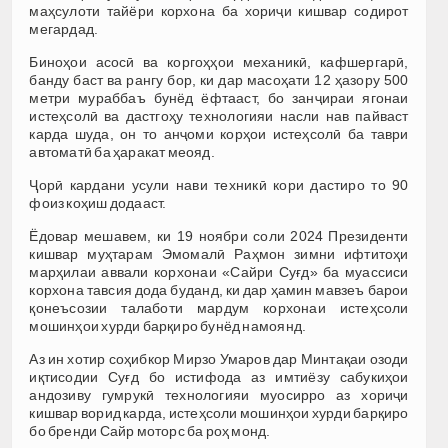
маҳсулоти тайёри корхона ба хориҷи кишвар содирот
мегардад.
Биноҳои асосӣ ва коргоҳҳои механикӣ, кафшергарӣ,
банду баст ва рангу бор, ки дар масоҳати 12 ҳазору 500
метри мураббаъ бунёд ёфтааст, бо занҷираи ягонаи
истеҳсолӣ ва дастгоҳу технологияи насли нав пайваст
карда шуда, он то анҷоми корҳои истеҳсолӣ ба таври
автоматӣ ба ҳаракат меояд.
Ҷорӣ кардани усули нави техникӣ кори дастиро то 90
фоиз коҳиш додааст.
Ёдовар мешавем, ки 19 ноябри соли 2024 Президенти
кишвар муҳтарам Эмомалӣ Раҳмон зимни ифтитоҳи
марҳилаи аввали корхонаи «Сайри Суғд» ба муассиси
корхона тавсия дода буданд, ки дар ҳамин мавзеъ барои
қонеъсозии талаботи мардум корхонаи истеҳсоли
мошинҳои хурди барқиро бунёд намоянд.
Аз ин хотир соҳибкор Мирзо Умаров дар Минтақаи озоди
иқтисодии Суғд бо истифода аз имтиёзу сабукиҳои
андозиву гумрукӣ технологияи муосирро аз хориҷи
кишвар ворид карда, истеҳсоли мошинҳои хурди барқиро
бо бренди Сайр моторс ба роҳ монд.