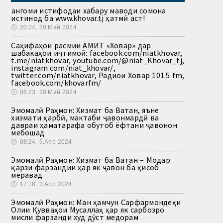
Ҳангоми истифодаи хабару маводи сомона
истинод ба www.khovar.tj ҳатмӣ аст!
🕔
20:24, 20.Май 2024
Саҳифаҳои расмии АМИТ «Ховар» дар
шабакаҳои иҷтимоӣ: facebook.com/niatkhovar,
t.me/niatkhovar, youtube.com/@niat_Khovar_tj,
instagram.com/niat_khovar/,
twitter.com/niatkhovar, Радиои Ховар 101.5 fm,
facebook.com/khovarfm/
🕔
08:23, 20.Май 2024
Эмомалӣ Раҳмон: Хизмат ба Ватан, яъне
хизмати ҳарбӣ, мактаби ҷавонмардӣ ва
давраи ҳаматарафа обутоб ёфтани ҷавонон
мебошад
🕔
08:24, 5.Апр 2024
Эмомалӣ Раҳмон: Хизмат ба Ватан – Модар
қарзи фарзандии ҳар як ҷавон ба ҳисоб
меравад
🕔
17:18, 3.Апр 2024
Эмомалӣ Раҳмон: Ман ҳамчун Сарфармондеҳи
Олии Қувваҳои Мусаллаҳ ҳар як сарбозро
мисли фарзанди худ дӯст медорам