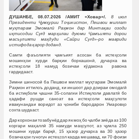
ДУШАНБЕ, 08.07.2026 /АМИТ «Ховар»/.
8 июл
Президенти Ҷумҳурии Тоҷикистон, Пешвои миллат
муҳтарам Эмомалӣ Раҳмон дар Минтақаи озоди
иқтисодии Суғд марҳилаи дуюми Ҷамъияти дорои
масъулияти маҳдуди «Сайри Суғд»-ро мавриди
истифода қарор доданд.
Самти фаъолияти ҷамъият асосан ба истеҳсоли
мошинҳои хурди барқии боркашонӣ, дучарха ва
истеҳсоли 18 намуд бозичаи кӯдакона равона
гардидааст.
Зимни шиносоӣ ба Пешвои миллат муҳтарам Эмомалӣ
Раҳмон иттилоъ доданд, ки иншоот дар доираи омодагӣ
ба истиқболи ҷашни 35-солагии Истиқлоли давлатӣ бо
ҳадафи рушди саноат ва истеҳсоли маҳсулоти
ивакунандаи воридот аз ҷониби бародарон Умаровҳо
сохта шудааст.
Дар корхонаи тозабунёд дар як моҳ бо ҷалби зиёда аз 100
коргари маҳаллӣ 35 намуди маҳсулот, аз ҷумла 250
мошини хурди барқӣ, 15 ҳазор дучарха ва 30 ҳазор
бозичаҳои гуногун истеҳсол карда мешавад, ки 70 фоизи