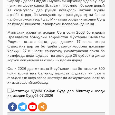
Сарвари давлат иқдоми муассиси корхонаро дар бунёди
чунин иншооти саноатӣ, таъмини сокинон бо кори доимӣ
ва саҳмгузорӣ дар рушди истеҳсоли ватанӣ муҳим
арзёбӣ карда, ба масъулон супориш доданд, ки барои
ҷалби сармоягузорӣ дар Минтақаи озоди иқтисодии Суғд
ва бунёди иншооти нав чораҳои иловагӣ андешанд.
Минтақаи озоди иқтисодии Суғд соли 2008 бо иқдоми
Президенти Ҷумҳурии Тоҷикистон муҳтарам Эмомалӣ
Раҳмон таъсис ёфта, дар давоми 17 соли охири
фаъолият дар он бо ҷалби сармоягузорони дохиливу
хориҷӣ 27 иншооти саноативу хизматрасонӣ сохта ба
истифода дода шудааст ва ҳоло дар 25 субъекти дигар
корҳои лоиҳакашӣ ва озмоишӣ идома дорад.
Соли 2026 дар минтақа 5 субъекти нав бо таъсиси 300
ҷойи кории нав ба қайд гирифта шудааст, ки самти
фаъолияти онҳо асосан истеҳсоли маҳсулоти саноатӣ ва
хизматрасонӣ мебошад.