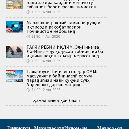
нави захира кардани меваҷоту
сабзавот барои фасли зимистон
🕔
10:36, 6.Авг 2026
Малакаҳои рақамӣ заминаи рушди
иқтисоди рақобатпазири
Тоҷикистон мебошанд
🕔
11:30, 4.Авг 2026
ТАҒЙИРЁБИИ ИҚЛИМ. Эл-Нинё ва
Ла-Ниня – ду ҳодисаи табиие, ки ба
иқлими ҷаҳон таъсир мерасонанд
🕔
10:00, 4.Авг 2026
Ташаббуси Тоҷикистон дар СММ:
масъулияти байнинаслӣ ҳамчун
парадигмаи нави ҳуқуқи сулҳ.
Андешаҳо дар ин маврид
🕔
14:00, 2.Авг 2026
Ҳамаи маводҳои бахш
Тоҷикистон
Муқаддасоти
Иқдомҳои
Мавзеъҳои