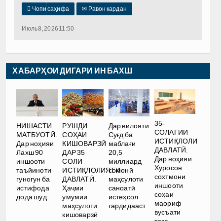

Чопи саҳифа
✉
Равон кардан
Июль 8, 2026 11:50
ХАБАРҲОИ ДИГАРИ ИН БАХШ
35-
РУШДИ
НИШАСТИ
Дар вилояти
СОЛАГИИ
СОҲАИ
МАТБУОТӢ.
Суғд ба
ИСТИҚЛОЛИ
КИШОВАРЗӢ
Дар ноҳияи
маблағи
ДАВЛАТӢ.
ДАР 35
Лахш 90
20,5
Дар ноҳияи
СОЛИ
иншооти
миллиард
Хуросон
ИСТИҚЛОЛИЯТИ
таъйиноти
сомонӣ
сохтмони
ДАВЛАТӢ.
гуногун ба
маҳсулоти
иншооти
Ҳаҷми
истифода
саноатӣ
соҳаи
умумии
дода шуд
истеҳсол
маориф
маҳсулоти
гардидааст
вусъати
кишоварзӣ