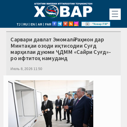
☰
|
|
|
|
"Ховар FM"
TJ
RU
EN
AR
FAR
Сарвари давлат Эмомалӣ Раҳмон дар
Минтақаи озоди иқтисодии Суғд
марҳилаи дуюми ҶДММ «Сайри Суғд»-
ро ифтитоҳ намуданд
Июль 8, 2026 11:50