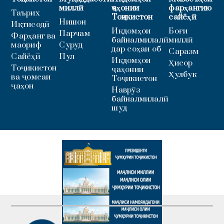
миллӣ
ҷаҳонии
фарҳангию
Таърих
Тоҷикистон
сайёҳӣ
Нишон
Иқтисодӣ
Иқдомҳои
Боғи
Парчам
Фарҳанг ва
байналмилалӣ
миллӣ
маориф
Суруд
дар соҳаи об
Саразм
Сайёҳӣ
Пул
Иқдомҳои
Ҳисор
Тоҷикистон
ҷаҳонии
Ҳулбук
ва ҷомеаи
Тоҷикистон
ҷаҳон
Наврӯз
байналмилалӣ
шуд