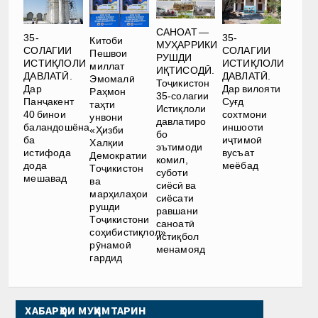
САНОАТ —
35-
35-
Китоби
МУҲАРРИКИ
СОЛАГИИ
СОЛАГИИ
Пешвои
РУШДИ
ИСТИҚЛОЛИ
ИСТИҚЛОЛИ
миллат
ИҚТИСОДӢ.
ДАВЛАТӢ.
ДАВЛАТӢ.
Эмомалӣ
Тоҷикистон
Дар
Дар вилояти
Раҳмон
35-солагии
Панҷакент
Суғд
таҳти
Истиқлоли
40 бинои
сохтмони
унвони
давлатиро
баландошёна
иншооти
«Ҳизби
бо
ба
иҷтимоӣ
Халқии
эътимоди
истифода
вусъат
Демократии
комил,
дода
меёбад
Тоҷикистон
суботи
мешавад
ва
сиёсӣ ва
марҳилаҳои
сиёсати
рушди
равшани
Тоҷикистони
саноатӣ
соҳибистиқлол»
истиқбол
рӯнамоӣ
менамояд
гардид
ХАБАРҲОИ МУҲИМТАРИН