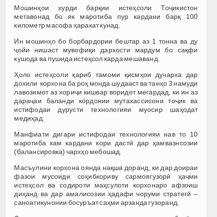
Мошинҳои хурди барқии истеҳсоли Тоҷикистон
метавонад бо як маротиба пур кардани барқ 100
километр масофа ҳаракат кунад.
Ин мошинҳо бо борбардории бештар аз 1 тонна ва ду
ҷойи нишаст мувофиқи дархости мардум бо сақфи
кушода ва пушида истеҳсол карда мешаванд.
Ҳоло истеҳсоли қариб тамоми қисмҳои дучарха дар
дохили корхона ба роҳ монда шудааст ва танҳо 3 намуди
лавозимот аз хориҷи кишвар воридот мегардад, ки ин аз
дараҷаи баланди кордонии мутахассисони тоҷик ва
истифодаи дурусти технологияи муосир шаҳодат
медиҳад.
Манфиати дигари истифодаи технологияи нав то 10
маротиба кам кардани кори дастӣ дар ҳамвазнсозии
(балансировка) чархҳо мебошад.
Масъулини корхона оянда нақша доранд, ки дар доираи
фазои мусоиди соҳибкориву сармоягузорӣ ҳаҷми
истеҳсол ва содироти маҳсулоти корхонаро афзоиш
диҳанд ва дар амалисозии ҳадафи чоруми стратегӣ –
саноатикунонии босуръат саҳми арзанда гузоранд.