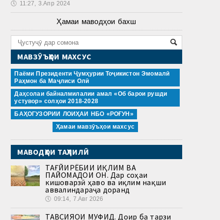
🕔
11:27, 3.Апр 2024
Ҳамаи маводҳои бахш
МАВЗӮЪҲОИ МАХСУС
Паёми Президенти Ҷумҳурии Тоҷикистон Эмомалӣ
Раҳмон ба Маҷлиси Олӣ
Даҳсолаи байналмилалии амал «Об барои рушди
устувор» солҳои 2018-2028
БАҲОГУЗОРИИ ЛОИҲАИ НБО «РОҒУН»
Ҳамаи мавзӯъҳои махсус
МАВОДҲОИ ТАҲЛИЛӢ
ТАҒЙИРЁБИИ ИҚЛИМ ВА
ПАЙОМАДҲОИ ОН. Дар соҳаи
кишоварзӣ ҳаво ва иқлим нақши
аввалиндараҷа доранд
🕔
09:14, 7.Авг 2026
ТАВСИЯҲОИ МУФИД. Доир ба тарзи