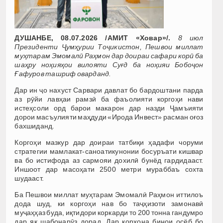
ДУШАНБЕ, 08.07.2026 /АМИТ «Ховар»/.
8 июл
Президенти Ҷумҳурии Тоҷикистон, Пешвои миллат
муҳтарам Эмомалӣ Раҳмон дар доираи сафари корӣ ба
шаҳру ноҳияҳои вилояти Суғд ба ноҳияи Бобоҷон
Ғафуров ташриф оварданд.
Дар ин ҷо нахуст Сарвари давлат бо бардоштани парда
аз рӯйи лавҳаи рамзӣ ба фаъолияти коргоҳи нави
истеҳсоли орд барои макарон дар назди Ҷамъияти
дорои масъулияти маҳдуди «Ирода Инвест» расман оғоз
бахшиданд.
Коргоҳи мазкур дар доираи татбиқи ҳадафи чоруми
стратегии мамлакат-саноатикунонии босуръати кишвар
ва бо истифода аз сармояи дохилӣ бунёд гардидааст.
Иншоот дар масоҳати 2500 метри мураббаъ сохта
шудааст.
Ба Пешвои миллат муҳтарам Эмомалӣ Раҳмон иттилоъ
дода шуд, ки коргоҳи нав бо таҷҳизоти замонавӣ
муҷаҳҳаз буда, иқтидори коркарди то 200 тонна гандумро
дар як шабонарӯз дорад. Дар корхона бинои осёб бо