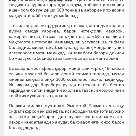
таҷҳизоти пурраи коркарди гандум, анбори нигоҳдории
ашёи хом бо ғунҷоиши 600 тонна ва анбори нигоҳдории
маҳсулоти тайёр мавҷуд мебошад.
Таъкид гардид, ки орд дар ин ҷо асосан, аз гандуми навъи
дурум омода гардида, барои истеҳсоли макарон,
хамираи питса, баъзе навъҳои нон, самбӯса ва дигар
маҳсулоте истифода мешавад, ки устуворӣ ва сифати
баланди хамирро талаб мекунанд. Ба роҳ мондани чунин
истеҳсолот имкон медиҳад, ки талаботи бозори дохилӣ
бо маҳсулоти босифати ватанӣ бештар таъмин гардид.
Бо мавриди истифода қарор гирифтани коргоҳ 46 нафар
сокини маҳаллӣ бо кори доимӣ таъмин гардида, музди
миёнаи меҳнати онҳо 3000 сомониро ташкил медиҳад.
Ин иқдом дар баробари рушди истеҳсолот ба беҳтар
гардидани сатҳи зиндагии аҳолӣ ва таъсиси ҷойҳои нави
корӣ низ мусоидат хоҳад кард.
Пешвои миллат муҳтарам Эмомалӣ Раҳмон аз сатҳу
сифати корҳои анҷомёфта, истифодаи таҷҳизоти муосир
ва саҳми соҳибкорон дар рушди саноати мамлакат
изҳори қаноатмандӣ намуда, ба фаъолияти онҳо баҳои
баланд доданд.