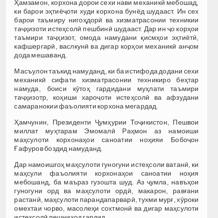
Ҳамзамон, корхона дорои сехи нави механикӣ мебошад,
ки барои эҳтиёҷоти худи корхона бунёд шудааст. Ин сех
барои таъмиру нигоҳдорӣ ва хизматрасонии техникии
таҷҳизоти истеҳсолӣ пешбинӣ шудааст. Дар ин ҷо корҳои
таъмири таҷҳизот, омода намудани қисмҳои эҳтиётӣ,
кафшергарӣ, васлкунӣ ва дигар корҳои механикӣ анҷом
дода мешаванд.
Масъулон таъкид намуданд, ки ба истифода додани сехи
механикӣ сифати хизматрасонии техникиро беҳтар
намуда, боиси кӯтоҳ гардидани муҳлати таъмири
таҷҳизотр, коҳиши хароҷоти истеҳсолӣ ва афзудани
самаранокии фаъолияти корхона мегардад.
Ҳамчунин, Президенти Ҷумҳурии Тоҷикистон, Пешвои
миллат муҳтарам Эмомалӣ Раҳмон аз намоиши
маҳсулоти корхонаҳои саноатии ноҳияи Бобоҷон
Ғафуров боздид намуданд.
Дар намоишгоҳ маҳсулоти гуногуни истеҳсоли ватанӣ, ки
маҳсули фаъолияти корхонаҳои саноатии ноҳия
мебошанд, ба маъраз гузошта шуд. Аз ҷумла, навъҳои
гуногуни орд ва маҳсулоти ордӣ, макарон, равғани
растанӣ, маҳсулоти парандапарварӣ, тухми мурғ, хӯроки
омехтаи чорво, масолеҳи сохтмонӣ ва дигар маҳсулоти
истеҳсолӣ пешниҳод гардид.