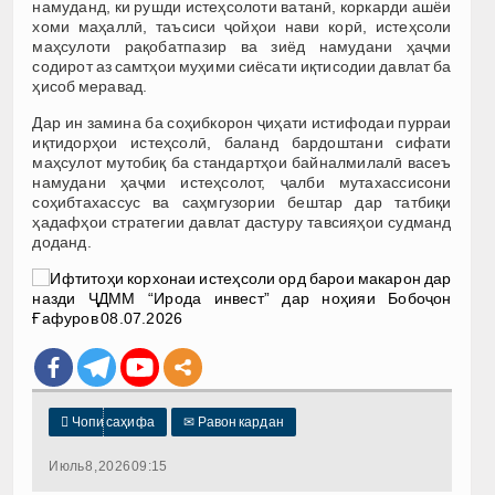
намуданд, ки рушди истеҳсолоти ватанӣ, коркарди ашёи
хоми маҳаллӣ, таъсиси ҷойҳои нави корӣ, истеҳсоли
маҳсулоти рақобатпазир ва зиёд намудани ҳаҷми
содирот аз самтҳои муҳими сиёсати иқтисодии давлат ба
ҳисоб меравад.
Дар ин замина ба соҳибкорон ҷиҳати истифодаи пурраи
иқтидорҳои истеҳсолӣ, баланд бардоштани сифати
маҳсулот мутобиқ ба стандартҳои байналмилалӣ васеъ
намудани ҳаҷми истеҳсолот, ҷалби мутахассисони
соҳибтахассус ва саҳмгузории бештар дар татбиқи
ҳадафҳои стратегии давлат дастуру тавсияҳои судманд
доданд.

Чопи саҳифа
✉
Равон кардан
Июль 8, 2026 09:15