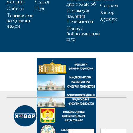
маориф
Суруд
дар соҳаи об
Саразм
Сайёҳӣ
Пул
Иқдомҳои
Ҳисор
Тоҷикистон
ҷаҳонии
Ҳулбук
ва ҷомеаи
Тоҷикистон
ҷаҳон
Наврӯз
байналмилалӣ
шуд