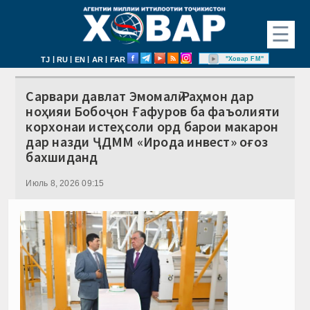
☰
|
|
|
|
"Ховар FM"
TJ
RU
EN
AR
FAR
Сарвари давлат Эмомалӣ Раҳмон дар
ноҳияи Бобоҷон Ғафуров ба фаъолияти
корхонаи истеҳсоли орд барои макарон
дар назди ҶДММ «Ирода инвест» оғоз
бахшиданд
Июль 8, 2026 09:15