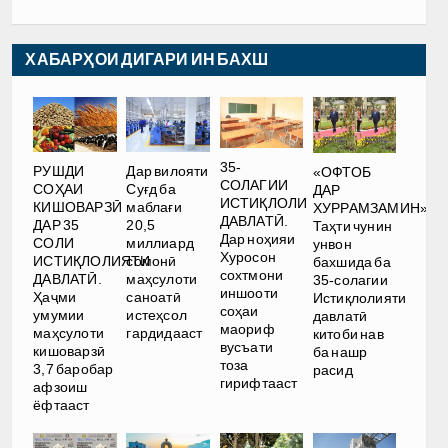
ХАБАРҲОИ ДИГАРИ ИН БАХШ
35-
РУШДИ
Дар вилояти
«ОФТОБ
СОЛАГИИ
СОҲАИ
Суғд ба
ДАР
ИСТИҚЛОЛИ
КИШОВАРЗӢ
маблағи
ХУРРАМЗАМИН».
ДАВЛАТӢ.
ДАР 35
20,5
Таҳти чунин
Дар ноҳияи
СОЛИ
миллиард
унвон
Хуросон
ИСТИҚЛОЛИЯТИ
сомонӣ
бахшида ба
сохтмони
ДАВЛАТӢ.
маҳсулоти
35-солагии
иншооти
Ҳаҷми
саноатӣ
Истиқлолияти
соҳаи
умумии
истеҳсол
давлатӣ
маориф
маҳсулоти
гардидааст
китоби нав
вусъати
кишоварзӣ
ба нашр
тоза
3,7 баробар
расид
гирифтааст
афзоиш
ёфтааст