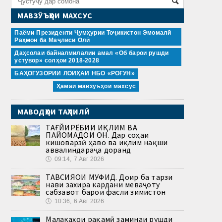
МАВЗӮЪҲОИ МАХСУС
Паёми Президенти Ҷумҳурии Тоҷикистон Эмомалӣ
Раҳмон ба Маҷлиси Олӣ
Даҳсолаи байналмилалии амал «Об барои рушди
устувор» солҳои 2018-2028
БАҲОГУЗОРИИ ЛОИҲАИ НБО «РОҒУН»
Ҳамаи мавзӯъҳои махсус
МАВОДҲОИ ТАҲЛИЛӢ
ТАҒЙИРЁБИИ ИҚЛИМ ВА
ПАЙОМАДҲОИ ОН. Дар соҳаи
кишоварзӣ ҳаво ва иқлим нақши
аввалиндараҷа доранд
🕔
09:14, 7.Авг 2026
ТАВСИЯҲОИ МУФИД. Доир ба тарзи
нави захира кардани меваҷоту
сабзавот барои фасли зимистон
🕔
10:36, 6.Авг 2026
Малакаҳои рақамӣ заминаи рушди