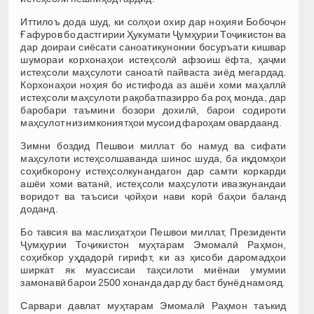
Иттилоъ дода шуд, ки солҳои охир дар ноҳияи Бобоҷон
Ғафуров бо дастгирии Ҳукумати Ҷумҳурии Тоҷикистон ва
дар доираи сиёсати саноатикунонии босуръати кишвар
шумораи корхонаҳои истеҳсолӣ афзоиш ёфта, ҳаҷми
истеҳсоли маҳсулоти саноатӣ пайваста зиёд мегардад.
Корхонаҳои ноҳия бо истифода аз ашёи хоми маҳаллӣ
истеҳсоли маҳсулоти рақобатпазирро ба роҳ монда, дар
баробари таъмини бозори дохилӣ, барои содироти
маҳсулот низ имкониятҳои мусоид фароҳам овардаанд.
Зимни боздид Пешвои миллат бо намуд ва сифати
маҳсулоти истеҳсолшаванда шинос шуда, ба иқдомҳои
соҳибкорону истеҳсолкунандагон дар самти коркарди
ашёи хоми ватанӣ, истеҳсоли маҳсулоти ивазкунандаи
воридот ва таъсиси ҷойҳои нави корӣ баҳои баланд
доданд.
Бо тавсия ва маслиҳатҳои Пешвои миллат, Президенти
Ҷумҳурии Тоҷикистон муҳтарам Эмомалӣ Раҳмон,
соҳибкор уҳдадорӣ гирифт, ки аз ҳисоби даромадҳои
ширкат як муассисаи таҳсилоти миёнаи умумии
замонавӣ барои 2500 хонанда дар ду баст бунёд намояд.
Сарвари давлат муҳтарам Эмомалӣ Раҳмон таъкид