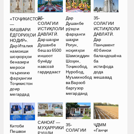
35-
Дар
35-
«ТОҶИКИСТОН
СОЛАГИИ
Душанбе
СОЛАГИИ
—
ИСТИҚЛОЛИ
рӯзҳои
ИСТИҚЛОЛИ
КИШВАРИ
ДАВЛАТӢ.
фарҳанги
ДАВЛАТӢ.
ЁДГОРИҲОИ
Дар шаҳри
шаҳри
Дар
НОДИР».
Душанбе
Роғун,
Панҷакент
Дар Италия
беш аз 6500
ноҳияҳои
40 бинои
намоиши
иншоот
Шамсиддин
баландошёна
шоҳкорҳои
бунёду
Шоҳин,
ба
беназири
навсозӣ
Тоҷикобод,
истифода
мероси
гардидааст
Нуробод,
дода
таърихию
Муъминобод
мешавад
фарҳангии
ва Варзоб
Тоҷикистон
баргузор
доир
мегарданд
мегардад
САНОАТ —
35-
ҶДММ
Китоби
МУҲАРРИКИ
СОЛАГИИ
«Ганҷи
Пешвои
РУШДИ