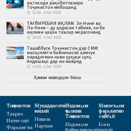
иқтисоди рақобатпазири
Тоҷикистон мебошанд
🕔
11:30, 4.Авг 2026
ТАҒЙИРЁБИИ ИҚЛИМ. Эл-Нинё ва
Ла-Ниня – ду ҳодисаи табиие, ки ба
иқлими ҷаҳон таъсир мерасонанд
🕔
10:00, 4.Авг 2026
Ташаббуси Тоҷикистон дар СММ:
масъулияти байнинаслӣ ҳамчун
парадигмаи нави ҳуқуқи сулҳ.
Андешаҳо дар ин маврид
🕔
14:00, 2.Авг 2026
Ҳамаи маводҳои бахш
Тоҷикистон
Муқаддасоти
Иқдомҳои
Мавзеъҳои
миллӣ
ҷаҳонии
фарҳангию
Таърих
Тоҷикистон
сайёҳӣ
Нишон
Иқтисодӣ
Иқдомҳои
Боғи
Парчам
Фарҳанг ва
байналмилалӣ
миллӣ