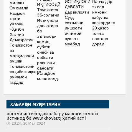
ИСТИҚЛОЛИ
Панҷ» дар
миллат
ИҚТИСОДӢ.
ДАВЛАТӢ.
як сол
Эмомалӣ
Тоҷикистон
Дар вилояти
имкони
Раҳмон
35-солагии
Суғд
қабул ва
таҳти
Истиқлоли
сохтмони
коркарди то
унвони
давлатиро
иншооти
20 ҳазор
«Ҳизби
бо
иҷтимоӣ
тонна
Халқии
эътимоди
вусъат
пахтаро
Демократии
комил,
меёбад
дорад
Тоҷикистон
суботи
ва
сиёсӣ ва
марҳилаҳои
сиёсати
рушди
равшани
Тоҷикистони
саноатӣ
соҳибистиқлол»
истиқбол
рӯнамоӣ
менамояд
гардид
ХАБАРҲОИ МУҲИМТАРИН
Ҳангоми истифодаи хабару маводи сомона
истинод ба www.khovar.tj ҳатмӣ аст!
🕔
20:24, 20.Май 2024