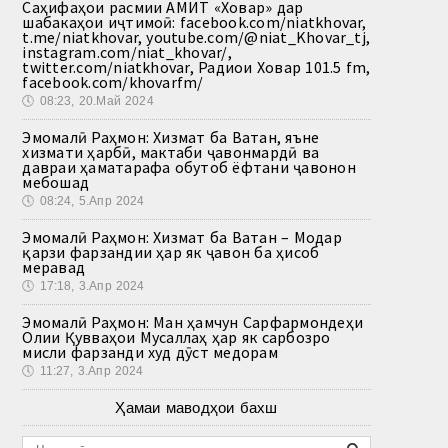
Саҳифаҳои расмии АМИТ «Ховар» дар
шабакаҳои иҷтимоӣ: facebook.com/niatkhovar,
t.me/niatkhovar, youtube.com/@niat_Khovar_tj,
instagram.com/niat_khovar/,
twitter.com/niatkhovar, Радиои Ховар 101.5 fm,
facebook.com/khovarfm/
🕔
08:23, 20.Май 2024
Эмомалӣ Раҳмон: Хизмат ба Ватан, яъне
хизмати ҳарбӣ, мактаби ҷавонмардӣ ва
давраи ҳаматарафа обутоб ёфтани ҷавонон
мебошад
🕔
08:24, 5.Апр 2024
Эмомалӣ Раҳмон: Хизмат ба Ватан – Модар
қарзи фарзандии ҳар як ҷавон ба ҳисоб
меравад
🕔
17:18, 3.Апр 2024
Эмомалӣ Раҳмон: Ман ҳамчун Сарфармондеҳи
Олии Қувваҳои Мусаллаҳ ҳар як сарбозро
мисли фарзанди худ дӯст медорам
🕔
11:27, 3.Апр 2024
Ҳамаи маводҳои бахш