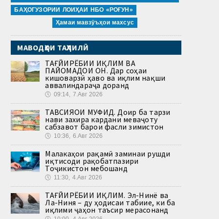
БАҲОГУЗОРИИ ЛОИҲАИ НБО «РОҒУН»
Ҳамаи мавзӯъҳои махсус
МАВОДҲОИ ТАҲЛИЛӢ
ТАҒЙИРЁБИИ ИҚЛИМ ВА
ПАЙОМАДҲОИ ОН. Дар соҳаи
кишоварзӣ ҳаво ва иқлим нақши
аввалиндараҷа доранд
🕔
09:14, 7.Авг 2026
ТАВСИЯҲОИ МУФИД. Доир ба тарзи
нави захира кардани меваҷоту
сабзавот барои фасли зимистон
🕔
10:36, 6.Авг 2026
Малакаҳои рақамӣ заминаи рушди
иқтисоди рақобатпазири
Тоҷикистон мебошанд
🕔
11:30, 4.Авг 2026
ТАҒЙИРЁБИИ ИҚЛИМ. Эл-Нинё ва
Ла-Ниня – ду ҳодисаи табиие, ки ба
иқлими ҷаҳон таъсир мерасонанд
🕔
10:00, 4.Авг 2026