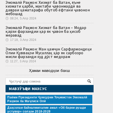
Эмомалӣ Раҳмон: Хизмат ба Ватан, яъне
хизмати ҳарбӣ, мактаби ҷавонмардӣ ва
давраи ҳаматарафа обутоб ёфтани ҷавонон
мебошад
🕔
08:24, 5.Апр 2024
Эмомалӣ Раҳмон: Хизмат ба Ватан – Модар
қарзи фарзандии ҳар як ҷавон ба ҳисоб
меравад
🕔
17:18, 3.Апр 2024
Эмомалӣ Раҳмон: Ман ҳамчун Сарфармондеҳи
Олии Қувваҳои Мусаллаҳ ҳар як сарбозро
мисли фарзанди худ дӯст медорам
🕔
11:27, 3.Апр 2024
Ҳамаи маводҳои бахш
МАВЗӮЪҲОИ МАХСУС
Паёми Президенти Ҷумҳурии Тоҷикистон Эмомалӣ
Раҳмон ба Маҷлиси Олӣ
Даҳсолаи байналмилалии амал «Об барои рушди
устувор» солҳои 2018-2028