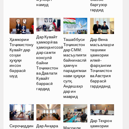
намуд
баргузор
гардид
Дар Кувайт
Ҳамкории
Ташаббуси
Дар Вена
ҳамкорӣ ва
Тоҷикистону
Тоҷикистон
масъалаҳои
ҳамоҳангсозӣ
Кувайт дар
дар СММ:
таҳкими
дар самти
соҳаи
масъулияти
ҳамкории
консулӣ
ҳуқуқи
байнинаслӣ
илмӣ-
байни
инсон
ҳамчун
фарҳангии
Тоҷикистон
баррасӣ
парадигмаи
Тоҷикистон
ва Давлати
шуд
нави ҳуқуқи
ва Австрия
Кувайт
сулҳ.
баррасӣ
баррасӣ
Андешаҳо
гардиданд
гардид
дар ин
маврид
Дар Теҳрон
ҳамкории
Сироҷиддин
Дар Анқара
Масоили