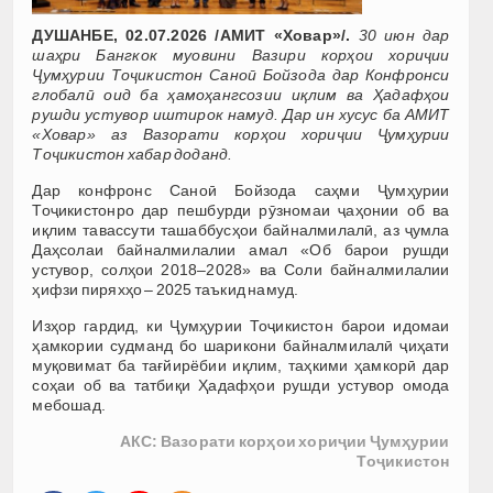
ДУШАНБЕ, 02.07.2026 /АМИТ «Ховар»/.
30 июн дар
шаҳри Бангкок муовини Вазири корҳои хориҷии
Ҷумҳурии Тоҷикистон Саноӣ Бойзода дар Конфронси
глобалӣ оид ба ҳамоҳангсозии иқлим ва Ҳадафҳои
рушди устувор иштирок намуд. Дар ин хусус ба АМИТ
«Ховар» аз Вазорати корҳои хориҷии Ҷумҳурии
Тоҷикистон хабар доданд.
Дар конфронс Саноӣ Бойзода cаҳми Ҷумҳурии
Тоҷикистонро дар пешбурди рӯзномаи ҷаҳонии об ва
иқлим тавассути ташаббусҳои байналмилалӣ, аз ҷумла
Даҳсолаи байналмилалии амал «Об барои рушди
устувор, солҳои 2018–2028» ва Соли байналмилалии
ҳифзи пиряхҳо – 2025 таъкид намуд.
Изҳор гардид, ки Ҷумҳурии Тоҷикистон барои идомаи
ҳамкории судманд бо шарикони байналмилалӣ ҷиҳати
муқовимат ба тағйирёбии иқлим, таҳкими ҳамкорӣ дар
соҳаи об ва татбиқи Ҳадафҳои рушди устувор омода
мебошад.
АКС: Вазорати корҳои хориҷии Ҷумҳурии
Тоҷикистон