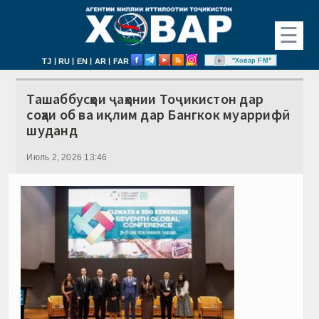
☰
|
|
|
|
"Ховар FM"
TJ
RU
EN
AR
FAR
Ташаббусҳои ҷаҳонии Тоҷикистон дар
соҳаи об ва иқлим дар Бангкок муаррифӣ
шуданд
Июль 2, 2026 13:46