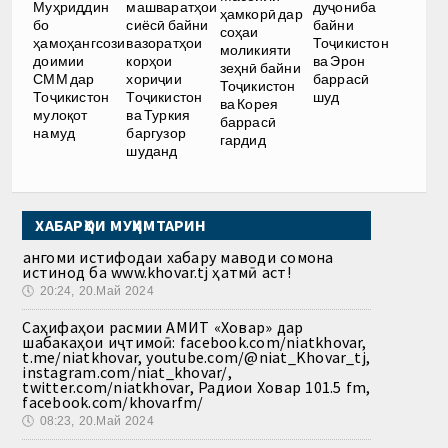
дуҷониба
Муҳриддин
машваратҳои
ҳамкорӣ дар
байни
бо
сиёсӣ байни
соҳаи
Тоҷикистон
ҳамоҳангсози
вазоратҳои
моликияти
ва Эрон
доимии
корҳои
зеҳнӣ байни
баррасӣ
СММ дар
хориҷии
Тоҷикистон
шуд
Тоҷикистон
Тоҷикистон
ва Корея
мулоқот
ва Туркия
баррасӣ
намуд
баргузор
гардид
шуданд
ХАБАРҲОИ МУҲИМТАРИН
Ҳангоми истифодаи хабару маводи сомона
истинод ба www.khovar.tj ҳатмӣ аст!
🕔
20:24, 20.Май 2024
Саҳифаҳои расмии АМИТ «Ховар» дар
шабакаҳои иҷтимоӣ: facebook.com/niatkhovar,
t.me/niatkhovar, youtube.com/@niat_Khovar_tj,
instagram.com/niat_khovar/,
twitter.com/niatkhovar, Радиои Ховар 101.5 fm,
facebook.com/khovarfm/
🕔
08:23, 20.Май 2024