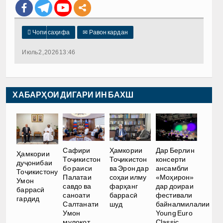

Чопи саҳифа
✉
Равон кардан
Июль 2, 2026 13:46
ХАБАРҲОИ ДИГАРИ ИН БАХШ
Сафири
Ҳамкории
Дар Берлин
Ҳамкории
Тоҷикистон
Тоҷикистон
консерти
дуҷонибаи
бо раиси
ва Эрон дар
ансамбли
Тоҷикистону
Палатаи
соҳаи илму
«Моҳирон»
Умон
савдо ва
фарҳанг
дар доираи
баррасӣ
саноати
баррасӣ
фестивали
гардид
Салтанати
шуд
байналмилалии
Умон
Young Euro
мулоқот
Classic