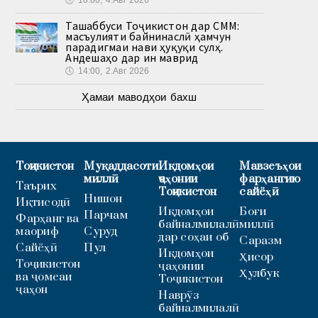
Ташаббуси Тоҷикистон дар СММ:
масъулияти байнинаслӣ ҳамчун
парадигмаи нави ҳуқуқи сулҳ.
Андешаҳо дар ин маврид
🕔
14:00, 2.Авг 2026
Ҳамаи маводҳои бахш
Тоҷикистон
Муқаддасоти
Иқдомҳои
Мавзеъҳои
миллӣ
ҷаҳонии
фарҳангию
Таърих
Тоҷикистон
сайёҳӣ
Нишон
Иқтисодӣ
Иқдомҳои
Боғи
Парчам
Фарҳанг ва
байналмилалӣ
миллӣ
маориф
Суруд
дар соҳаи об
Саразм
Сайёҳӣ
Пул
Иқдомҳои
Ҳисор
Тоҷикистон
ҷаҳонии
Ҳулбук
ва ҷомеаи
Тоҷикистон
ҷаҳон
Наврӯз
байналмилалӣ