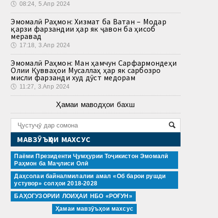
🕔
08:24, 5.Апр 2024
Эмомалӣ Раҳмон: Хизмат ба Ватан – Модар
қарзи фарзандии ҳар як ҷавон ба ҳисоб
меравад
🕔
17:18, 3.Апр 2024
Эмомалӣ Раҳмон: Ман ҳамчун Сарфармондеҳи
Олии Қувваҳои Мусаллаҳ ҳар як сарбозро
мисли фарзанди худ дӯст медорам
🕔
11:27, 3.Апр 2024
Ҳамаи маводҳои бахш
МАВЗӮЪҲОИ МАХСУС
Паёми Президенти Ҷумҳурии Тоҷикистон Эмомалӣ
Раҳмон ба Маҷлиси Олӣ
Даҳсолаи байналмилалии амал «Об барои рушди
устувор» солҳои 2018-2028
БАҲОГУЗОРИИ ЛОИҲАИ НБО «РОҒУН»
Ҳамаи мавзӯъҳои махсус