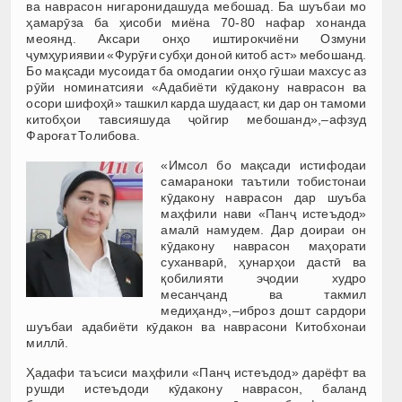
ва наврасон нигаронидашуда мебошад. Ба шуъбаи мо
ҳамарӯза ба ҳисоби миёна 70-80 нафар хонанда
меоянд. Аксари онҳо иштирокчиёни Озмуни
ҷумҳуриявии «Фурӯғи субҳи доноӣ китоб аст» мебошанд.
Бо мақсади мусоидат ба омодагии онҳо гӯшаи махсус аз
рӯйи номинатсияи «Адабиёти кӯдакону наврасон ва
осори шифоҳӣ» ташкил карда шудааст, ки дар он тамоми
китобҳои тавсияшуда ҷойгир мебошанд»,–афзуд
Фароғат Толибова.
«Имсол бо мақсади истифодаи
самараноки таътили тобистонаи
кӯдакону наврасон дар шуъба
маҳфили нави «Панҷ истеъдод»
амалӣ намудем. Дар доираи он
кӯдакону наврасон маҳорати
суханварӣ, ҳунарҳои дастӣ ва
қобилияти эҷодии худро
месанҷанд ва такмил
медиҳанд»,–иброз дошт сардори
шуъбаи адабиёти кӯдакон ва наврасони Китобхонаи
миллӣ.
Ҳадафи таъсиси маҳфили «Панҷ истеъдод» дарёфт ва
рушди истеъдоди кӯдакону наврасон, баланд