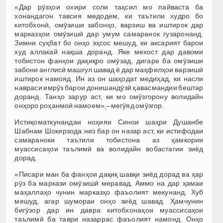
«Дар рӯзҳои охири соли таҳсил мо пайваста ба
хонандагон тавсия медодем, ки таътили худро бо
китобхонӣ, омӯзиши забонҳо, варзиш ва иштирок дар
марказҳои омӯзишӣ дар умум самаранок гузаронанд.
Зимни суҳбат бо онҳо эҳсос мешуд, ки аксарият барои
худ аллакай нақша доранд. Яке мехост дар давоми
тобистон фанҳои дақиқро омӯзад, дигаре ба омӯзиши
забони англисӣ машғул шавад ё дар маҳфилҳои варзишӣ
иштирок намояд. Ин аз он шаҳодат медиҳад, ки насли
навраси имрӯз барои донишандӯзӣ ҳавасмандии бештар
доранд. Танҳо зарур аст, ки мо омӯзгорону волидайн
онҳоро роҳанмоӣ намоем»,–мегӯяд омӯзгор.
Истиқоматкунандаи ноҳияи Синои шаҳри Душанбе
Шабнам Шокирзода низ бар он назар аст, ки истифодаи
самараноки таътили тобистона аз ҳамкории
муассисаҳои таълимӣ ва волидайн вобастагии зиёд
дорад.
«Писари ман ба фанҳои дақиқ шавқи зиёд дорад ва ҳар
рӯз ба маркази омӯзишӣ меравад. Аммо на дар ҳамаи
маҳаллаҳо чунин марказҳо фаъолият мекунанд. Хуб
мешуд, агар шумораи онҳо зиёд шавад. Ҳамчунин
бигӯзор дар ин давра китобхонаҳои муассисаҳои
таълимӣ ба таври назаррас фаъолият намонд. Онҳо