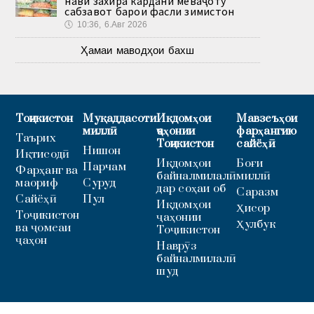
нави захира кардани меваҷоту
сабзавот барои фасли зимистон
🕔
10:36, 6.Авг 2026
Ҳамаи маводҳои бахш
Тоҷикистон
Муқаддасоти
Иқдомҳои
Мавзеъҳои
миллӣ
ҷаҳонии
фарҳангию
Таърих
Тоҷикистон
сайёҳӣ
Нишон
Иқтисодӣ
Иқдомҳои
Боғи
Парчам
Фарҳанг ва
байналмилалӣ
миллӣ
маориф
Суруд
дар соҳаи об
Саразм
Сайёҳӣ
Пул
Иқдомҳои
Ҳисор
Тоҷикистон
ҷаҳонии
Ҳулбук
ва ҷомеаи
Тоҷикистон
ҷаҳон
Наврӯз
байналмилалӣ
шуд