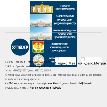
Агентии Миллии Иттилоотии Тоҷикистон
734018. ш. Душанбе, хиёбони Саъдии Шерозӣ,
16 тел.: +992 (37) 2385217, факс: +992 (37) 2232383
© Ҳамаи ҳуқуқ маҳфуз аст. Истифода ва паҳн кардани маводи сомона, дар кадом шакле набошад,
танҳо бо иҷозати хаттии роҳбарияти
АМИТ «Ховар»
имконпазир аст. Истинод ба
www.khovar.tj
ҳатмист. E-mail:
niat@khovar.tj
Омодакунандаи сомона:
Агентии рекламавии "adMedia"