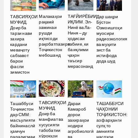
Малакаҳои
ТАҒЙИРЁБИИ
ТАВСИЯҲОИ
Дар шаҳри
рақамӣ
ИҚЛИМ. Эл-
МУФИД.
Бӯстон
заминаи
Нинё ва Ла-
Доир ба
Озмоишгоҳи
рушди
Ниня – ду
тарзи нави
муосири
иқтисоди
ҳодисаи
захира
радиоэкология
рақобатпазири
табиие, ки
кардани
ва муҳити
Тоҷикистон
ба иқлими
меваҷоту
зист ба
мебошанд
ҷаҳон
сабзавот
истифода
таъсир
барои
дода шуд
мерасонанд
фасли
зимистон
ТАВСИЯҲОИ
Ташаббуси
Дараи
ТАШАББУСИ
МУФИД.
Тоҷикистон
Камароб
ҶАҲОНИИ
Доир ба
дар СММ:
дорои
ТОҶИКИСТОН:
манфиат ва
масъулияти
захираҳои
аз фарҳанги
хусусияти
байнинаслӣ
нодири
сулҳ то
табобатии
ҳамчун
агробиологӣ
амнияти
хӯрокҳои
парадигмаи
ва
наслҳои