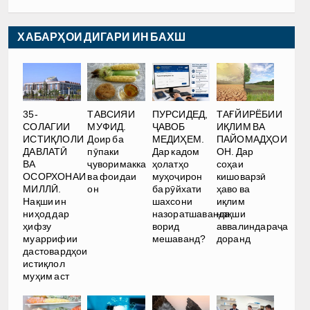
ХАБАРҲОИ ДИГАРИ ИН БАХШ
35-
ТАВСИЯИ
ПУРСИДЕД,
ТАҒЙИРЁБИИ
СОЛАГИИ
МУФИД.
ҶАВОБ
ИҚЛИМ ВА
ИСТИҚЛОЛИ
Доир ба
МЕДИҲЕМ.
ПАЙОМАДҲОИ
ДАВЛАТӢ
пӯпаки
Дар кадом
ОН. Дар
ВА
ҷуворимакка
ҳолатҳо
соҳаи
ОСОРХОНАИ
ва фоидаи
муҳоҷирон
кишоварзӣ
МИЛЛӢ.
он
ба рӯйхати
ҳаво ва
Нақши ин
шахсони
иқлим
ниҳод дар
назоратшаванда
нақши
ҳифзу
ворид
аввалиндараҷа
муаррифии
мешаванд?
доранд
дастовардҳои
истиқлол
муҳим аст