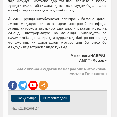
Дар маҷмуъ, мутолиа дар таътили тобистона барои
рушди ҳамаҷонибаи хонандагон хеле муҳим буда, асоси
муваффақияти ояндаи онҳо мебошад.
Инчунин рушди китобхонаҳои электронӣ ба хонандагон
имкон медиҳад, ки аз захираи интернетӣ истифода
бурда, китобҳои заруриро дар шакли рақамӣ мутолиа
кунанд. Платформаҳое, ба монанди «Китобдӯст» ва
«www.marifat.tj» захираҳои пурраи адабиётро пешниҳод
менамоянд, ки хонандагон метавонанд ба онҳо бе
маҳдудият дастрасӣ пайдо кунанд.
Моҳинави НАВРӮЗ,
АМИТ «Ховар»
АКС: шуъбаи кӯдакон ва наврасони Китобхонаи
миллии Тоҷикистон

Чопи саҳифа
✉
Равон кардан
Июль 2, 2026 08:54