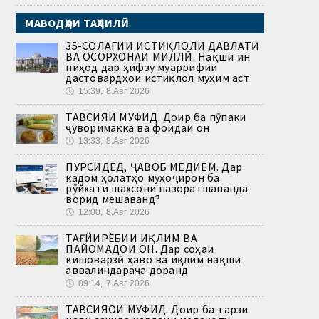
МАВОДҲОИ ТАҲЛИЛӢ
35-СОЛАГИИ ИСТИҚЛОЛИ ДАВЛАТӢ
ВА ОСОРХОНАИ МИЛЛӢ. Нақши ин
ниҳод дар ҳифзу муаррифии
дастовардҳои истиқлол муҳим аст
🕔
15:39, 8.Авг 2026
ТАВСИЯИ МУФИД. Доир ба пӯпаки
ҷуворимакка ва фоидаи он
🕔
13:33, 8.Авг 2026
ПУРСИДЕД, ҶАВОБ МЕДИҲЕМ. Дар
кадом ҳолатҳо муҳоҷирон ба
рӯйхати шахсони назоратшаванда
ворид мешаванд?
🕔
12:00, 8.Авг 2026
ТАҒЙИРЁБИИ ИҚЛИМ ВА
ПАЙОМАДҲОИ ОН. Дар соҳаи
кишоварзӣ ҳаво ва иқлим нақши
аввалиндараҷа доранд
🕔
09:14, 7.Авг 2026
ТАВСИЯҲОИ МУФИД. Доир ба тарзи