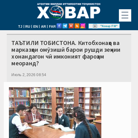
☰
|
|
|
|
"Ховар FM"
TJ
RU
EN
AR
FAR
ТАЪТИЛИ ТОБИСТОНА. Китобхонаҳо ва
марказҳои омӯзишӣ барои рушди зеҳнии
хонандагон чӣ имконият фароҳам
меоранд?
Июль 2, 2026 08:54