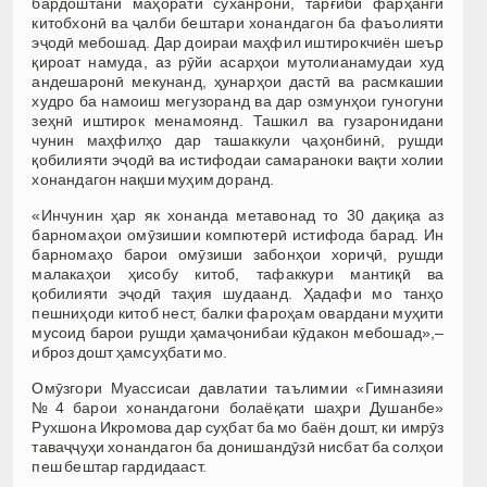
бардоштани маҳорати суханронӣ, тарғиби фарҳанги
китобхонӣ ва ҷалби бештари хонандагон ба фаъолияти
эҷодӣ мебошад. Дар доираи маҳфил иштирокчиён шеър
қироат намуда, аз рӯйи асарҳои мутолианамудаи худ
андешаронӣ мекунанд, ҳунарҳои дастӣ ва расмкашии
худро ба намоиш мегузоранд ва дар озмунҳои гуногуни
зеҳнӣ иштирок менамоянд. Ташкил ва гузаронидани
чунин маҳфилҳо дар ташаккули ҷаҳонбинӣ, рушди
қобилияти эҷодӣ ва истифодаи самараноки вақти холии
хонандагон нақши муҳим доранд.
«Инчунин ҳар як хонанда метавонад то 30 дақиқа аз
барномаҳои омӯзишии компютерӣ истифода барад. Ин
барномаҳо барои омӯзиши забонҳои хориҷӣ, рушди
малакаҳои ҳисобу китоб, тафаккури мантиқӣ ва
қобилияти эҷодӣ таҳия шудаанд. Ҳадафи мо танҳо
пешниҳоди китоб нест, балки фароҳам овардани муҳити
мусоид барои рушди ҳамаҷонибаи кӯдакон мебошад»,–
иброз дошт ҳамсуҳбати мо.
Омӯзгори Муассисаи давлатии таълимии «Гимназияи
№4 барои хонандагони болаёқати шаҳри Душанбе»
Рухшона Икромова дар суҳбат ба мо баён дошт, ки имрӯз
таваҷҷуҳи хонандагон ба донишандӯзӣ нисбат ба солҳои
пеш бештар гардидааст.