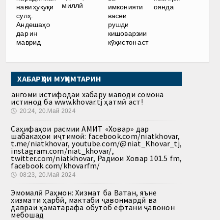
миллӣ
нави ҳуқуқи
имконияти
оянда
сулҳ.
васеи
Андешаҳо
рушди
дар ин
кишоварзии
маврид
кӯҳистон аст
ХАБАРҲОИ МУҲИМТАРИН
Ҳангоми истифодаи хабару маводи сомона
истинод ба www.khovar.tj ҳатмӣ аст!
🕔
20:24, 20.Май 2024
Саҳифаҳои расмии АМИТ «Ховар» дар
шабакаҳои иҷтимоӣ: facebook.com/niatkhovar,
t.me/niatkhovar, youtube.com/@niat_Khovar_tj,
instagram.com/niat_khovar/,
twitter.com/niatkhovar, Радиои Ховар 101.5 fm,
facebook.com/khovarfm/
🕔
08:23, 20.Май 2024
Эмомалӣ Раҳмон: Хизмат ба Ватан, яъне
хизмати ҳарбӣ, мактаби ҷавонмардӣ ва
давраи ҳаматарафа обутоб ёфтани ҷавонон
мебошад