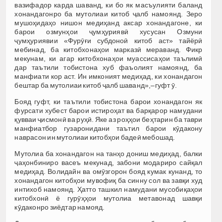
вазифадор карда шаванд, ки бо як масъулияти баланд
хонандагонро ба мутолиаи китоб ҷалб намоянд. Зеро
мушоҳидаҳо нишон медиҳанд аксар хонандагоне, ки
барои озмунҳои ҷумҳуриявӣ хусусан Озмуни
ҷумҳуриявии «Фурӯғи субдоноӣ китоб аст» тайёрӣ
мебинад, ба китобхонаҳои марказӣ мераванд. Фикр
мекунам, ки агар китобхонаҳои муассисаҳои таълимӣ
дар таътили тобистона хуб фаъолият намоянд, ба
манфиати кор аст. Ин имконият медиҳад, ки хонандагон
бештар ба мутолиаи китоб ҷалб шаванд»,–гуфт ӯ.
Бояд гуфт, ки таътили тобистона барои хонандагон як
фурсати хубест барои истироҳат ва барқарор намудани
қувваи ҷисмонӣ ва руҳӣ. Яке аз роҳҳои беҳтарин ба таври
манфиатбор гузаронидани таътил барои кӯдакону
наврасон ин мутолиаи китобҳои бадеӣ мебошад.
Мутолиа ба хонандагон на танҳо дониш медиҳад, балки
ҷаҳонбиниро васеъ мекунад, забони модариро сайқал
медиҳад. Волидайн ва омӯзгорон бояд кумак кунанд, то
хонандагон китобҳои мувофиқ ба синну сол ва завқи худ
интихоб намоянд. Ҳатто ташкил намудани мусобиқаҳои
китобхонӣ ё гурӯҳҳои мутолиа метавонад шавқи
кӯдаконро зиёдтар намояд.