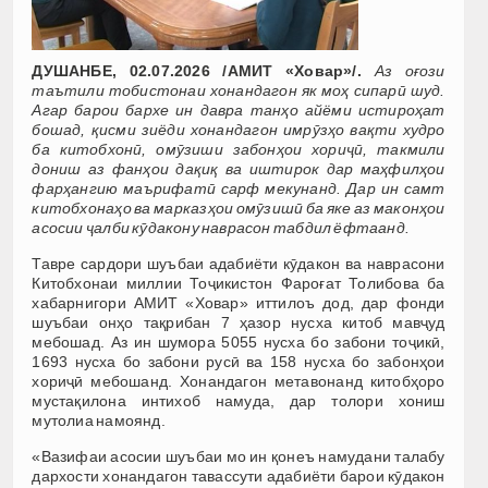
ДУШАНБЕ, 02.07.2026 /АМИТ «Ховар»/.
Аз оғози
таътили тобистонаи хонандагон як моҳ сипарӣ шуд.
Агар барои бархе ин давра танҳо айёми истироҳат
бошад, қисми зиёди хонандагон имрӯзҳо вақти худро
ба китобхонӣ, омӯзиши забонҳои хориҷӣ, такмили
дониш аз фанҳои дақиқ ва иштирок дар маҳфилҳои
фарҳангию маърифатӣ сарф мекунанд. Дар ин самт
китобхонаҳо ва марказҳои омӯзишӣ ба яке аз маконҳои
асосии ҷалби кӯдакону наврасон табдил ёфтаанд.
Тавре сардори шуъбаи адабиёти кӯдакон ва наврасони
Китобхонаи миллии Тоҷикистон Фароғат Толибова ба
хабарнигори АМИТ «Ховар» иттилоъ дод, дар фонди
шуъбаи онҳо тақрибан 7 ҳазор нусха китоб мавҷуд
мебошад. Аз ин шумора 5055 нусха бо забони тоҷикӣ,
1693 нусха бо забони русӣ ва 158 нусха бо забонҳои
хориҷӣ мебошанд. Хонандагон метавонанд китобҳоро
мустақилона интихоб намуда, дар толори хониш
мутолиа намоянд.
«Вазифаи асосии шуъбаи мо ин қонеъ намудани талабу
дархости хонандагон тавассути адабиёти барои кӯдакон