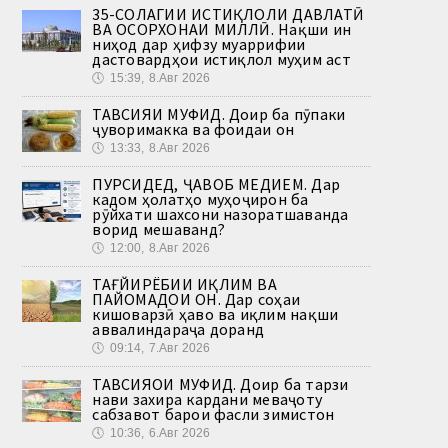
35-СОЛАГИИ ИСТИҚЛОЛИ ДАВЛАТӢ
ВА ОСОРХОНАИ МИЛЛӢ. Нақши ин
ниҳод дар ҳифзу муаррифии
дастовардҳои истиқлол муҳим аст
🕔
15:39, 8.Авг 2026
ТАВСИЯИ МУФИД. Доир ба пӯпаки
ҷуворимакка ва фоидаи он
🕔
13:33, 8.Авг 2026
ПУРСИДЕД, ҶАВОБ МЕДИҲЕМ. Дар
кадом ҳолатҳо муҳоҷирон ба
рӯйхати шахсони назоратшаванда
ворид мешаванд?
🕔
12:00, 8.Авг 2026
ТАҒЙИРЁБИИ ИҚЛИМ ВА
ПАЙОМАДҲОИ ОН. Дар соҳаи
кишоварзӣ ҳаво ва иқлим нақши
аввалиндараҷа доранд
🕔
09:14, 7.Авг 2026
ТАВСИЯҲОИ МУФИД. Доир ба тарзи
нави захира кардани меваҷоту
сабзавот барои фасли зимистон
🕔
10:36, 6.Авг 2026