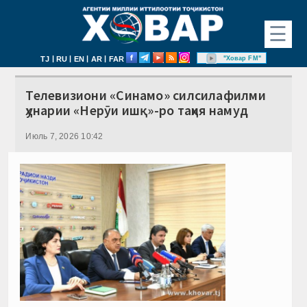
☰
|
|
|
|
"Ховар FM"
TJ
RU
EN
AR
FAR
Телевизиони «Синамо» силсилафилми
ҳунарии «Нерӯи ишқ»-ро таҳия намуд
Июль 7, 2026 10:42