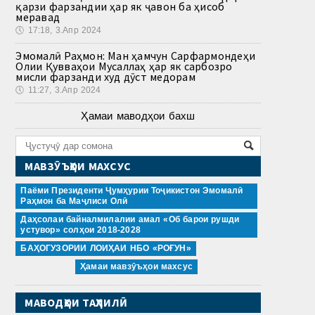
қарзи фарзандии ҳар як ҷавон ба ҳисоб
меравад
🕔
17:18, 3.Апр 2024
Эмомалӣ Раҳмон: Ман ҳамчун Сарфармондеҳи
Олии Қувваҳои Мусаллаҳ ҳар як сарбозро
мисли фарзанди худ дӯст медорам
🕔
11:27, 3.Апр 2024
Ҳамаи маводҳои бахш
МАВЗӮЪҲОИ МАХСУС
Паёми Президенти Ҷумҳурии Тоҷикистон Эмомалӣ
Раҳмон ба Маҷлиси Олӣ
Даҳсолаи байналмилалии амал «Об барои рушди
устувор» солҳои 2018-2028
БАҲОГУЗОРИИ ЛОИҲАИ НБО «РОҒУН»
Ҳамаи мавзӯъҳои махсус
МАВОДҲОИ ТАҲЛИЛӢ