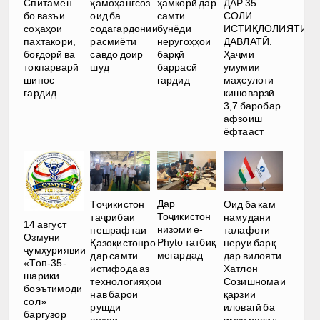
ДАР 35
Спитамен
ҳамоҳангсоз
ҳамкорӣ дар
СОЛИ
бо вазъи
оид ба
самти
ИСТИҚЛОЛИЯТИ
соҳаҳои
содагардонии
бунёди
ДАВЛАТӢ.
пахтакорӣ,
расмиёти
неругоҳҳои
Ҳаҷми
боғдорӣ ва
савдо доир
барқӣ
умумии
токпарварӣ
шуд
баррасӣ
маҳсулоти
шинос
гардид
кишоварзӣ
гардид
3,7 баробар
афзоиш
ёфтааст
Дар
Тоҷикистон
Оид ба кам
Тоҷикистон
таҷрибаи
намудани
14 август
низоми e-
пешрафтаи
талафоти
Озмуни
Phyto татбиқ
Қазоқистонро
неруи барқ
ҷумҳуриявии
мегардад
дар самти
дар вилояти
«Топ-35-
истифода аз
Хатлон
шарики
технологияҳои
Созишномаи
боэътимоди
нав барои
қарзии
сол»
рушди
иловагӣ ба
баргузор