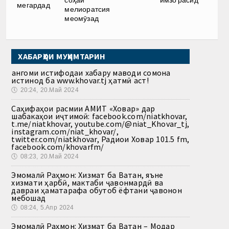
соҳаи
имзо расид
мегардад
мелиоратсия
меомӯзад
ХАБАРҲОИ МУҲИМТАРИН
Ҳангоми истифодаи хабару маводи сомона
истинод ба www.khovar.tj ҳатмӣ аст!
🕔
20:24, 20.Май 2024
Саҳифаҳои расмии АМИТ «Ховар» дар
шабакаҳои иҷтимоӣ: facebook.com/niatkhovar,
t.me/niatkhovar, youtube.com/@niat_Khovar_tj,
instagram.com/niat_khovar/,
twitter.com/niatkhovar, Радиои Ховар 101.5 fm,
facebook.com/khovarfm/
🕔
08:23, 20.Май 2024
Эмомалӣ Раҳмон: Хизмат ба Ватан, яъне
хизмати ҳарбӣ, мактаби ҷавонмардӣ ва
давраи ҳаматарафа обутоб ёфтани ҷавонон
мебошад
🕔
08:24, 5.Апр 2024
Эмомалӣ Раҳмон: Хизмат ба Ватан – Модар