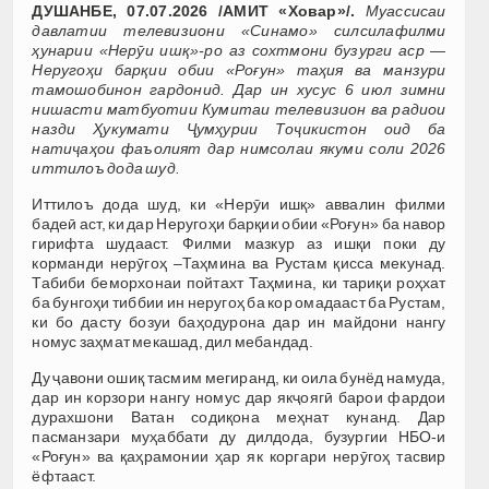
ДУШАНБЕ, 07.07.2026 /АМИТ «Ховар»/.
Муассисаи
давлатии телевизиони «Синамо» силсилафилми
ҳунарии «Нерӯи ишқ»-ро аз сохтмони бузурги аср —
Неругоҳи барқии обии «Роғун» таҳия ва манзури
тамошобинон гардонид. Дар ин хусус 6 июл зимни
нишасти матбуотии Кумитаи телевизион ва радиои
назди Ҳукумати Ҷумҳурии Тоҷикистон оид ба
натиҷаҳои фаъолият дар нимсолаи якуми соли 2026
иттилоъ дода шуд.
Иттилоъ дода шуд, ки «Нерӯи ишқ» аввалин филми
бадеӣ аст, ки дар Неругоҳи барқии обии «Роғун» ба навор
гирифта шудааст. Филми мазкур аз ишқи поки ду
корманди нерӯгоҳ –Таҳмина ва Рустам қисса мекунад.
Табиби беморхонаи пойтахт Таҳмина, ки тариқи роҳхат
ба бунгоҳи тиббии ин неругоҳ ба кор омадааст ба Рустам,
ки бо дасту бозуи баҳодурона дар ин майдони нангу
номус заҳмат мекашад, дил мебандад.
Ду ҷавони ошиқ тасмим мегиранд, ки оила бунёд намуда,
дар ин корзори нангу номус дар якҷоягӣ барои фардои
дурахшони Ватан содиқона меҳнат кунанд. Дар
пасманзари муҳаббати ду дилдода, бузургии НБО-и
«Роғун» ва қаҳрамонии ҳар як коргари нерӯгоҳ тасвир
ёфтааст.