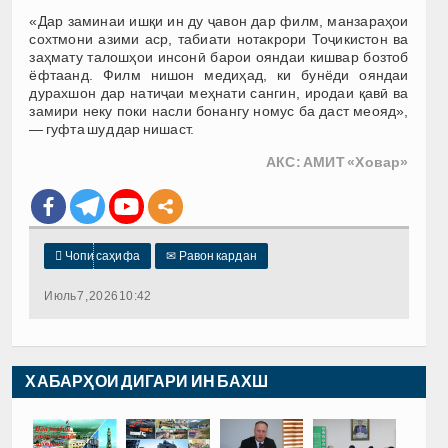
«Дар заминаи ишқи ин ду ҷавон дар филм, манзараҳои
сохтмони азими аср, табиати нотакрори Тоҷикистон ва
заҳмату талошҳои инсонӣ барои ояндаи кишвар бозтоб
ёфтаанд. Филм нишон медиҳад, ки бунёди ояндаи
дурахшон дар натиҷаи меҳнати сангин, иродаи қавӣ ва
замири неку поки насли бонангу номус ба даст меояд»,
— гуфта шуд дар нишаст.
АКС: АМИТ «Ховар»

Чопи саҳифа
✉
Равон кардан
Июль 7, 2026 10:42
ХАБАРҲОИ ДИГАРИ ИН БАХШ