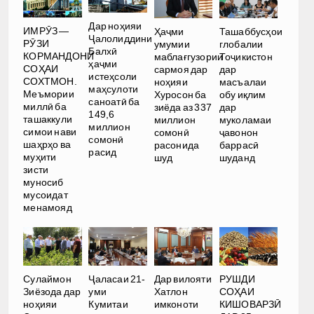
Дар ноҳияи
ИМРӮЗ —
Ҳаҷми
Ташаббусҳои
Ҷалолиддини
РӮЗИ
умумии
глобалии
Балхӣ
КОРМАНДОНИ
маблағгузории
Тоҷикистон
ҳаҷми
СОҲАИ
сармоя дар
дар
истеҳсоли
СОХТМОН.
ноҳияи
масъалаи
маҳсулоти
Меъмории
Хуросон ба
обу иқлим
саноатӣ ба
миллӣ ба
зиёда аз 337
дар
149,6
ташаккули
миллион
муколамаи
миллион
симои нави
сомонӣ
ҷавонон
сомонӣ
шаҳрҳо ва
расонида
баррасӣ
расид
муҳити
шуд
шуданд
зисти
муносиб
мусоидат
менамояд
РУШДИ
Сулаймон
Ҷаласаи 21-
Дар вилояти
СОҲАИ
Зиёзода дар
уми
Хатлон
КИШОВАРЗӢ
ноҳияи
Кумитаи
имконоти