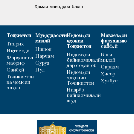
Ҳамаи маводҳои бахш
Тоҷикистон
Муқаддасоти
Иқдомҳои
Мавзеъҳои
миллӣ
ҷаҳонии
фарҳангию
Таърих
Тоҷикистон
сайёҳӣ
Нишон
Иқтисодӣ
Иқдомҳои
Боғи
Парчам
Фарҳанг ва
байналмилалӣ
миллӣ
маориф
Суруд
дар соҳаи об
Саразм
Сайёҳӣ
Пул
Иқдомҳои
Ҳисор
Тоҷикистон
ҷаҳонии
Ҳулбук
ва ҷомеаи
Тоҷикистон
ҷаҳон
Наврӯз
байналмилалӣ
шуд