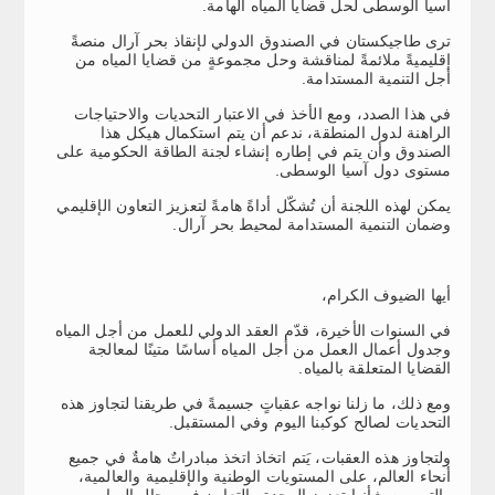
آسيا الوسطى لحل قضايا المياه الهامة.
ترى طاجيكستان في الصندوق الدولي لإنقاذ بحر آرال منصةً
إقليميةً ملائمةً لمناقشة وحل مجموعةٍ من قضايا المياه من
أجل التنمية المستدامة.
في هذا الصدد، ومع الأخذ في الاعتبار التحديات والاحتياجات
الراهنة لدول المنطقة، ندعم أن يتم استكمال هيكل هذا
الصندوق وأن يتم في إطاره إنشاء لجنة الطاقة الحكومية على
مستوى دول آسيا الوسطى.
يمكن لهذه اللجنة أن تُشكّل أداةً هامةً لتعزيز التعاون الإقليمي
وضمان التنمية المستدامة لمحيط بحر آرال.
أيها الضيوف الكرام،
في السنوات الأخيرة، قدّم العقد الدولي للعمل من أجل المياه
وجدول أعمال العمل من أجل المياه أساسًا متينًا لمعالجة
القضايا المتعلقة بالمياه.
ومع ذلك، ما زلنا نواجه عقباتٍ جسيمةً في طريقنا لتجاوز هذه
التحديات لصالح كوكبنا اليوم وفي المستقبل.
ولتجاوز هذه العقبات، يَتم اتخاذ اتخذ مبادراتٌ هامةٌ في جميع
أنحاء العالم، على المستويات الوطنية والإقليمية والعالمية،