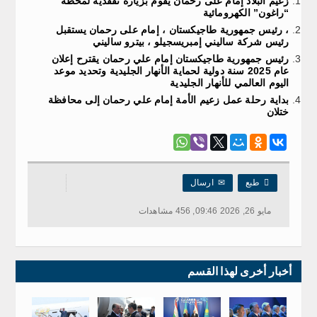
زعيم البلاد إمام على رحمان يقوم بزيارة تفقدية لمحطة
“راغون” الكهرومائية
، رئيس جمهورية طاجيكستان ، إمام على رحمان يستقبل
رئيس شركة ساليني إمبريسجيلو ، بيترو ساليني
رئيس جمهورية طاجيكستان إمام علي رحمان يقترح إعلان
عام 2025 سنة دولية لحماية الأنهار الجليدية وتحديد موعد
اليوم العالمي للأنهار الجليدية
بداية رحلة عمل زعيم الأمة إمام علي رحمان إلى محافظة
ختلان

طبع
✉
ارسال
مايو 26, 2026 09:46, 456 مشاهدات
أخبار أخرى لهذا القسم