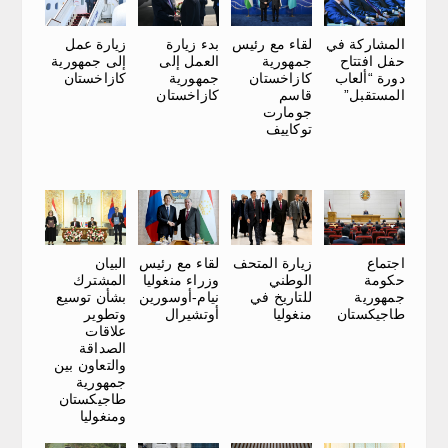
بدء زيارة
المشاركة في
لقاء مع رئيس
زيارة عمل
العمل إلى
حفل افتتاح
جمهورية
إلى جمهورية
جمهورية
دورة “ألعاب
كازاخستان
كازاخستان
كازاخستان
المستقبل”
قاسم
جومارت
توكاييف
اجتماع
زيارة المتحف
البيان
لقاء مع رئيس
حكومة
الوطني
المشترك
وزراء منغوليا
جمهورية
للتاريخ في
بشأن توسيع
نيام-أوسورين
طاجيكستان
منغوليا
وتطوير
أوتشيرال
علاقات
الصداقة
والتعاون بين
جمهورية
طاجيكستان
ومنغوليا