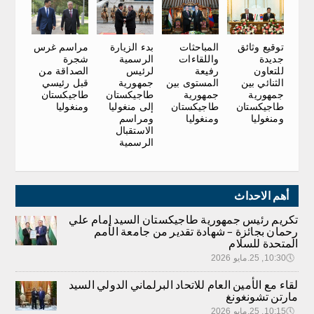
مراسم غرس
توقيع وثائق
المباحثات
بدء الزيارة
شجرة
جديدة
واللقاءات
الرسمية
الصداقة من
للتعاون
رفيعة
لرئيس
قبل رئيسي
الثنائي بين
المستوى بين
جمهورية
طاجيكستان
جمهورية
جمهورية
طاجيكستان
ومنغوليا
طاجيكستان
طاجيكستان
إلى منغوليا
ومنغوليا
ومنغوليا
ومراسم
الاستقبال
الرسمية
أهم الاحداث
تكريم رئيس جمهورية طاجيكستان السيد إمام علي
رحمان بجائزة – شهادة تقدير من جامعة الأمم
المتحدة للسلام
🕔
10:30, 25.مايو 2026
لقاء مع الأمين العام للاتحاد البرلماني الدولي السيد
مارتن تشونغونغ
🕔
10:15, 25.مايو 2026