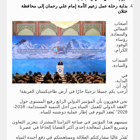
بداية رحلة عمل زعيم الأمة إمام علي رحمان إلى محافظة
ختلان
أصحاب
المعالي
والسعادة,
رؤساء
الوفود
الكرام،
السيدات
والسادة،
في
البداية،
أود أن
أرحب بكم جميعًا ترحيبًا حارًا في أرض طاجيكستان العريقة!
نحن فخورون بأن المؤتمر الدولي الرابع رفيع المستوى حول
“العقد الدولي للعمل: المياه من أجل التنمية المستدامة، 2018-
2028” يُعقد اليوم في إطار عملية دوشنبه للمياه.
سيسهم هذا المؤتمر في صياغة التزامنا المشترك بتعزيز التعاون
وتسريع العمل لمعالجة إحدى أكثر القضايا إلحاحًا في عصرنا.
نُقدّر عاليًا مشاركتكم الفعّالة ومساهمتكم في دفع أجندة المياه