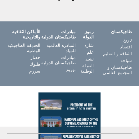
طاجيكستان
رموز
مبادرات
الأماكن الثقافية
الدولة
طاجيكستان الدولية
والتاريخية
تاريخ
شارة
المبادرة العالمية
الحديقة الطاجيكية
اقتصاد
للمياه
الوطنية
علم
الثقافة و التعليم
مبادرات
حصار
نشيد
سياحة
طاجيكستان الدولية
هلبوك
العملة
طاجيكستان و
نوروز
الوطنية
سرزم
المجتمع العالمى