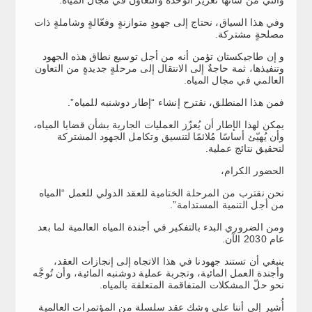
والتي من شأنها تعزيز الوحدة والتعاون في مجال المياه.
وفي هذا السياق، نحتاج إلى جهودٍ متوازنةٍ وفعّالةٍ وشاملةٍ ذات
مصلحةٍ مشتركة.
و إن طاجيكستان تؤمن أنه من أجل توسيع نطاق هذه الجهود
وتنفيذها، ثمة حاجةٌ إلى الانتقال إلى مرحلةٍ جديدةٍ من التعاون
العالمي في مجال المياه.
فمن هذا المنطلق، نقترح إنشاء “إطار دوشنبه للمياه”.
يمكن لهذا الإطار أن يُعزّز العمليات الجارية بشأن قضايا المياه،
وأن يُهيّئ أساسًا مُلائمًا لتنسيق وتكامل الجهود المشتركة
لتحقيق نتائج عملية.
الحضور الكرام،
نحن نقترب من المرحلة الختامية للعقد الدولي للعمل “المياه
من أجل التنمية المستدامة”.
ومن الضروري البدء بالتفكير في أجندة المياه العالمية لما بعد
عام 2030 الآن.
ينبغي أن تستند جهودنا في هذا الاتجاه إلى إنجازات العقد،
وأجندة العمل المائية، وتجربة عملية دوشنبه المائية، وأن تُوجَّه
نحو حلّ المشكلات المتفاقمة المتعلقة بالمياه.
أُشير إلى أننا على وشك عقد سلسلة من المؤتمرات العالمية