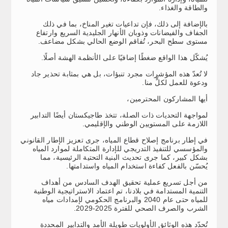
والطاقة والغذاء.
بالإضافة إلى ذلك، فإن تداعيات تغير المناخ، بما في ذلك
الجفاف والفيضانات وذوبان الأنهار الجليدية السريع وارتفاع
مستوى سطح البحر، تُفاقم الوضع الحالي بشكل مضاعف.
يُشكّل هذا الواقع ضغطًا إضافيًا على الأنظمة الهشة أصلًا.
لا تُعدّ هذه المؤشرات مجرد تنبؤات، بل هي بمثابة تحذير جاد
ودعوة للعمل لكلٍّ منا.
أيها المشاركون المحترمين،
لمواجهة التحديات ذات الصلة، تتخذ طاجيكستان أيضًا التدابير
اللازمة على المستويين الوطني والإقليمي.
في إطار برنامج إصلاح قطاع المياه، جرى تعزيز الإطار القانوني
والمؤسسي للتنفيذ التدريجي للإدارة المتكاملة لموارد المياه
بشكل كبير، كما جرى تحديث البنية التحتية الرئيسية، مما
يُحسّن بالفعل كفاءة استخدام المياه واستدامتها.
من أجل تسريع عملية تحقيق الهدف السادس من أهداف
التنمية المستدامة في بلادنا، تم اعتماد الاستراتيجية الوطنية
للمياه حتى عام 2040 والبرنامج الحكومي لإمدادات مياه
الشرب والصرف الصحي للفترة 2025-2029.
تُحدّد هذه الوثائق الأولويات طويلة الأمد والتدابير المحددة