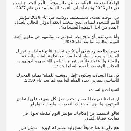
الهامة المتعلقة بالمياه، بما في ذلك مؤتمر الأمم المتحدة للمياه
في عام 2026 وقمة أهداف التنمية المستدامة في عام 2027.
في الوقت نفسه، ستستضيف دوشنبه في عام 2028 مؤتمر
الأمم المتحدة للمياه، الذي سختتم العقد الدولي الحالي للعمل
“المياه من أجل التنمية المستدامة”.
وأنا على ثقة بأن نتائج هذه المؤتمرات ستُسهم في تطوير أجندة
المياه العالمية لما بعد عام 2030.
في هذه المسار، ينبغي أن تكون تحقيق نتائج عملية، والتمويل
المستدام، ودمج سياسات المياه مع أنظمة المناخ والطاقة
والغذاء والبيئة، فضلاً عن تعزيز التعاون الإقليمي والدولي، من
المحاور الرئيسية لأجندة المياه الجديدة.
في هذا السياق، سيكون “إطار دوشنبه للمياه” بمثابة المحرك
الأساسي لتعزيز أجندة المياه العالمية لما بعد عام 2030.
السيدات والسادة،
إن نجاحنا في هذا المسار يعتمد، قبل كل شيء، على التعاون
الموثوق، والفهم المشترك للتحديات، وإيجاد حلول لها.
تَعَالَوا لنستفيد من إمكانيات مؤتمر اليوم كنقطة تحول في
معالجة قضايا المياه.
تقع على عاتقنا جميعاً مسؤولية مشتركة كبيرة – تتمثل في