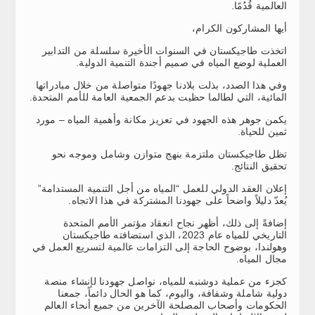
العالمية قُدُمًا.
أيها المشاركون الكرام،
اتخذت طاجيكستان في السنوات الأخيرة سلسلة من التدابير
العملية لوضع المياه في صميم أجندة التنمية الدولية.
وفي هذا الصدد، بذلت بلادنا جهودًا متواصلة من خلال مبادراتها
المائية، التي لطالما حظيت بدعم الجمعية العامة للأمم المتحدة.
يكمن جوهر هذه الجهود في تعزيز مكانة وأهمية المياه – مورد
ثمين للحياة.
تظل طاجيكستان ملتزمة بنهج متوازن وشامل وموجه نحو
تحقيق النتائج.
إعلان العقد الدولي للعمل “المياه من أجل التنمية المستدامة”
يُعدّ دليلاً واضحاً على جهودنا المشتركة في هذا الاتجاه.
إضافةً إلى ذلك، أظهر نجاح انعقاد مؤتمر الأمم المتحدة
التاريخي للمياه عام 2023، الذي استضافته طاجيكستان
وهولندا، بوضوح الحاجة إلى التزامات عالمية لتسريع العمل في
مجال المياه.
كجزء من عملية دوشنبه للمياه، نواصل جهودنا لإنشاء منصة
دولية شاملة وشفافة، واليوم، كما هو الحال دائماً، جمعنا
الحكومات وأصحاب المصلحة الآخرين من جميع أنحاء العالم