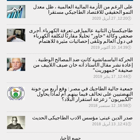
على الرغم من الأزمة المالية العالمية ، ظل معدل
النمو الحقيقي للاقتصاد الطاجيكي مستقرا
🕔
12:20, 27.أبريل 2020
طاجيكستان الثانية عالميا فى تعرفة الكهرباء. أجرى
صحفي وكالة “خاور” تحليلًا مقارنًا لتكلفة الكهرباء
في دول العالم وتلقى إحصائيات مثيرة للاهتمام
🕔
14:39, 10.أكتوبر 2019
الحركة الباسماتشية كانت ضد المصالح الوطنية .
إعادة نشر مقال الأستاذ آته خان صيف اللاييف من
صحيفة “جمهوريت”
🕔
12:44, 17.يناير 2019
جمعية جالية الطاجيك في مصر : وقع أربع من خونة
النهضتيين على تحالف فيما بينهم. أم لماذا يحاول
“الكبيريون” زعزعة استقرار البلاد؟
🕔
16:58, 12.سبتمبر 2018
صدر الدين عينى: مؤسس الادب الطاجيكى الحديث
🕔
12:41, 13.أبريل 2018
جميع الأخبار