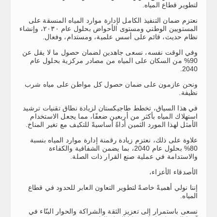
لتطوير قطاع المياه.
نعتزم ضمان التنفيذ الكامل لإدارة موارد المياه المنسقة على
المستويين الوطني ومستوى الأحواض بحلول عام ٢٠٣٠، وإنشاء
نظام حديث، قائم على أسس علمية، ومستدام، وفعال.
وفي الوقت نفسه، نسعى جاهدين لضمان حصول ما لا يقل عن
90% من السكان على المياه من مصادر مركزية بحلول عام
2040.
ونحن عازمون على ضمان حصول كل مواطن على مياه شرب
نظيفة.
في هذا السياق، تخطط طاجيكستان لزيادة نطاق تقنيات ترشيد
استهلاك المياه بأكثر من أربعين ضعفًا، مما يجعل الاستخدام
الأمثل لهذا المورد الثمين أداةً أساسيةً للتكيف مع تغير المناخ.
علاوة على ذلك، نعتزم زيادة رقمنة إدارة موارد المياه بنسبة
80% بحلول عام 2040، بما يضمن الشفافية والكفاءة
والاستدامة في عملية صنع القرار ذات الصلة.
الأصدقاء الأعزاء،
إننا نولي أهميةً خاصةً لتطوير التعاون العابر للحدود في قطاع
المياه.
نسعى باستمرار إلى تعزيز الثقة والشراكة والحوار البنّاء في