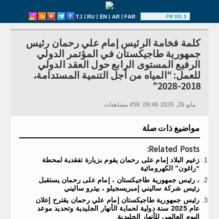
|
|
|
|
TJ
RU
EN
AR
FAR
101.5 FM
كلمة فخامة الرئيس إمام علي رحمان رئيس
جمهورية طاجيكستان في المؤتمر الدولي
الرفيع المستوى الرابع حول العقد الدولي
للعمل: “المياه من أجل التنمية المستدامة،
2018-2028”
مايو 26, 2026 09:46, 456 مشاهدات
مواضيع ذات صلة
Related Posts:
زعيم البلاد إمام على رحمان يقوم بزيارة تفقدية لمحطة
“راغون” الكهرومائية
، رئيس جمهورية طاجيكستان ، إمام على رحمان يستقبل
رئيس شركة ساليني إمبريسجيلو ، بيترو ساليني
رئيس جمهورية طاجيكستان إمام علي رحمان يقترح إعلان
عام 2025 سنة دولية لحماية الأنهار الجليدية وتحديد موعد
اليوم العالمي للأنهار الجليدية