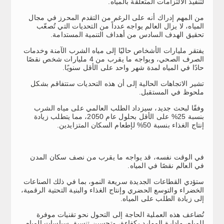
لتنفيذ الالتزامات المتعلقة بالمياه.
من المهم إدراك أنه على الرغم من التقدم المحرز في مجال
المياه، لا يزال العالم يواجه عدداً من التحديات التي تُصعّب
تحقيق الهدف السادس من أهداف التنمية المستدامة.
يفتقر مليارات الأشخاص حاليًا إلى مياه الشرب الآمنة وخدمات
الصرف الصحي، ويواجه ما يقرب من 4 مليارات شخص نقصًا
حادًا في المياه لمدة شهر واحد على الأقل سنويًا.
تشير الاتجاهات الحالية إلى أن هذه التحديات ستتفاقم بشكل
ملحوظ في المستقبل.
وفقًا لبحث جديد، سيزداد الطلب العالمي على مياه الشرب
بنسبة 25% على الأقل بحلول عام 2050، مما يتطلب زيادة
إنتاج الغذاء بنسبة 50% لإطعام السكان المتزايدين.
في الوقت نفسه، قد يواجه ما يقرب من نصف سكان المدن
في العالم نقصًا في المياه.
ستؤدي القطاعات الجديدة سريعة النمو، بما في ذلك الصناعات
الخضراء والتوسع الحضري وإنتاج الغذاء والبنية التحتية الرقمية،
إلى زيادة الطلب على المياه.
تُضاعف هذه العملية الحاجة إلى التحول نحو تقنيات موفرة
للمياه، وإدارة الموارد بكفاءة، وتحسين تنسيق سياسات المياه