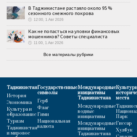
В Таджикистане растаяло около 95 %
сезонного снежного покрова
🕔
12:00, 1.Авг 2026
Как не попасться на уловки финансовых
мошенников? Советы специалиста
🕔
11:00, 1.Авг 2026
Все материалы рубрики
Таджикистан
Государственные
Международные
Культурн
символы
инициативы
историч
История
Таджикистана
места
Герб
Экономика
Международные
Таджикс
Флаг
Культура и
водные
Национа
образование
Гимн
инициативы
Парк
Туризм
Национальная
Международные
Гиссар
валюта
Таджикистан
инициативы
Хулбук
и мировое
Таджикистана
Саразм