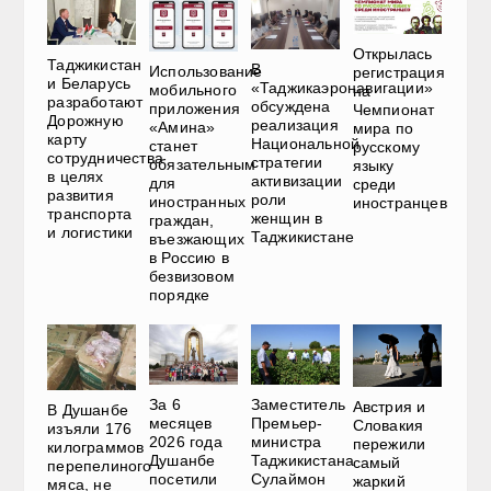
Открылась
Таджикистан
В
Использование
регистрация
и Беларусь
«Таджикаэронавигации»
мобильного
на
разработают
обсуждена
приложения
Чемпионат
Дорожную
реализация
«Амина»
мира по
карту
Национальной
станет
русскому
сотрудничества
стратегии
обязательным
языку
в целях
активизации
для
среди
развития
роли
иностранных
иностранцев
транспорта
женщин в
граждан,
и логистики
Таджикистане
въезжающих
в Россию в
безвизовом
порядке
За 6
Заместитель
Австрия и
В Душанбе
месяцев
Премьер-
Словакия
изъяли 176
2026 года
министра
пережили
килограммов
Душанбе
Таджикистана
самый
перепелиного
посетили
Сулаймон
жаркий
мяса, не