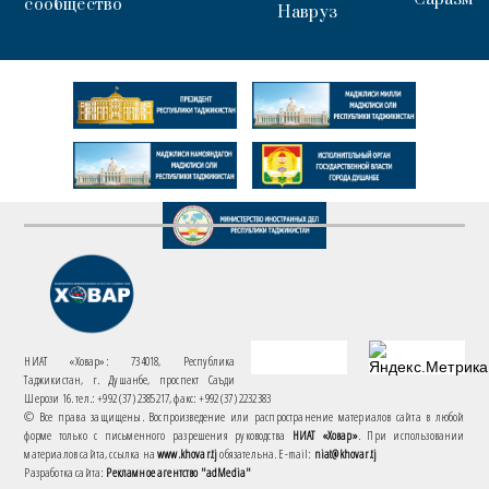
сообщество
Навруз
НИАТ «Ховар»: 734018, Республика
Таджикистан, г. Душанбе, проспект Саъди
Шерози 16. тел.: +992 (37) 2385217, факс: +992 (37) 2232383
© Все права защищены. Воспроизведение или распространение материалов сайта в любой
форме только с письменного разрешения руководства
НИАТ «Ховар»
. При использовании
материалов сайта, ссылка на
www.khovar.tj
обязательна. E-mail:
niat@khovar.tj
Разработка сайта:
Рекламное агентство "adMedia"