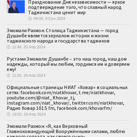
Празднование Дня независимости — яркое
подтверждение того, что славный народ
Таджикистана ценит мир
🕔
09:00, 9.Сен 2024
Эмомали Рахмон: Столица Таджикистана — город
Душанбе является зеркалом истории и жизни
таджикского народа и государства таджиков
🕔
11:48, 20.Апр 2024
Рустами Эмомали: Душанбе – это наш город, наш дом
надежды, который мы любим, гордимся им и доверяем
ему!
🕔
11:00, 20.Апр 2024
Официальные страницы НИАТ «Ховар» в социальных
сетях: facebook.com/niatkhovar, t.me/niatkhovar,
youtube.com/@niat_Khovar_tj,
instagram.com/niat_khovar/, twitter.com/niatkhovar,
Радио Ховар 101.5 fm, facebook.com/khovarfm/
🕔
10:55, 20.Апр 2024
Эмомали Рахмон: «Я, как Верховный
Главнокомандующий Вооружёнными силами, люблю
каждого солдата, как своего сына»