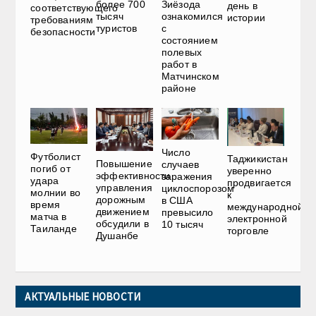
более 700
Зиёзода
день в
соответствующего
тысяч
ознакомился
истории
требованиям
туристов
с
безопасности
состоянием
полевых
работ в
Матчинском
районе
Число
Футболист
Таджикистан
Повышение
случаев
погиб от
уверенно
эффективности
заражения
удара
продвигается
управления
циклоспорозом
молнии во
к
дорожным
в США
время
международной
движением
превысило
матча в
электронной
обсудили в
10 тысяч
Таиланде
торговле
Душанбе
АКТУАЛЬНЫЕ НОВОСТИ