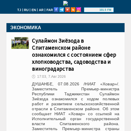
|
|
|
|
TJ
RU
EN
AR
FAR
101.5 FM
Сулаймон Зиёзода в Спитаменском районе ознакомился с
состоянием сфер хлопководства, садоводства и
ЭКОНОМИКА
виноградарства
Таджикистан представил SpaceX/Starlink проект Дорожной
Сулаймон Зиёзода в
карты сотрудничества
Спитаменском районе
В Хатлонской области обсуждены возможности сотрудничества
ознакомился с состоянием сфер
в направлении строительства электростанций
хлопководства, садоводства и
Специалистам профильных ведомств разъяснили современные
тенденции цифровых технологий
виноградарства
14 августа состоится Республиканский конкурс «Топ-35
🕔
17:03, 7.Авг 2026
надёжных партнёров года»
ДУШАНБЕ, 07.08.2026 /НИАТ «Ховар»/.
В региональном таможенном управлении по Горному
Заместитель Премьер-министра
Бадахшану обсуждена реализация государственной стратегии
Республики Таджикистан Сулаймон
противодействия коррупции
Зиёзода ознакомился с ходом полевых
работ и развитием сельскохозяйственной
отрасли в Спитаменском районе. Об этом
сообщает НИАТ «Ховар» со ссылкой на
Исполнительный орган государственной
власти Спитаменского района.
Заместитель Премьер-министра страны