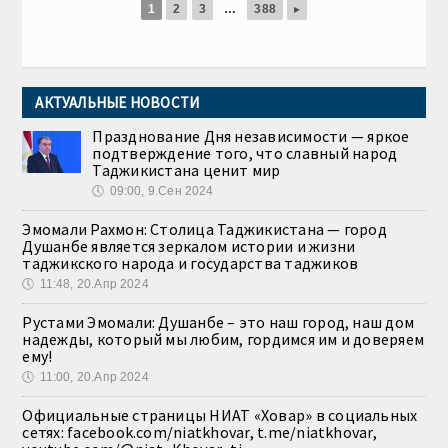
1
2
3
…
388
▸
АКТУАЛЬНЫЕ НОВОСТИ
Празднование Дня независимости — яркое
подтверждение того, что славный народ
Таджикистана ценит мир
🕔
09:00, 9.Сен 2024
Эмомали Рахмон: Столица Таджикистана — город
Душанбе является зеркалом истории и жизни
таджикского народа и государства таджиков
🕔
11:48, 20.Апр 2024
Рустами Эмомали: Душанбе – это наш город, наш дом
надежды, который мы любим, гордимся им и доверяем
ему!
🕔
11:00, 20.Апр 2024
Официальные страницы НИАТ «Ховар» в социальных
сетях: facebook.com/niatkhovar, t.me/niatkhovar,