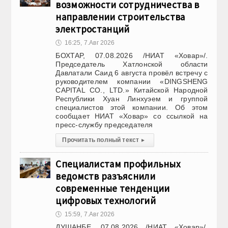
возможности сотрудничества в
направлении строительства
электростанций
🕔
16:25, 7.Авг 2026
БОХТАР, 07.08.2026 /НИАТ «Ховар»/.
Председатель Хатлонской области
Давлатали Саид 6 августа провёл встречу с
руководителем компании «DINGSHENG
CAPITAL CO., LTD.» Китайской Народной
Республики Хуан Линхуэем и группой
специалистов этой компании. Об этом
сообщает НИАТ «Ховар» со ссылкой на
пресс-службу председателя
Прочитать полный текст
▸
Специалистам профильных
ведомств разъяснили
современные тенденции
цифровых технологий
🕔
15:59, 7.Авг 2026
ДУШАНБЕ, 07.08.2026 /НИАТ «Ховар»/.