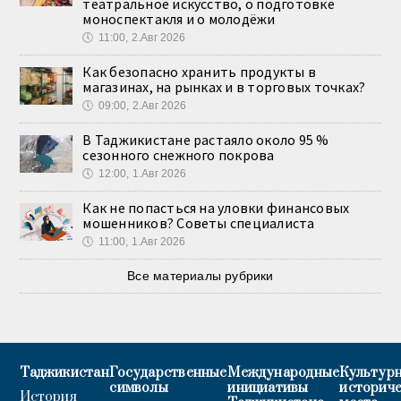
театральное искусство, о подготовке
моноспектакля и о молодёжи
🕔
11:00, 2.Авг 2026
Как безопасно хранить продукты в
магазинах, на рынках и в торговых точках?
🕔
09:00, 2.Авг 2026
В Таджикистане растаяло около 95 %
сезонного снежного покрова
🕔
12:00, 1.Авг 2026
Как не попасться на уловки финансовых
мошенников? Советы специалиста
🕔
11:00, 1.Авг 2026
Все материалы рубрики
Таджикистан
Государственные
Международные
Культурн
символы
инициативы
историч
История