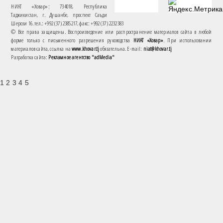
НИАТ «Ховар»: 734018, Республика
Таджикистан, г. Душанбе, проспект Саъди
Шерози 16. тел.: +992 (37) 2385217, факс: +992 (37) 2232383
© Все права защищены. Воспроизведение или распространение материалов сайта в любой
форме только с письменного разрешения руководства
НИАТ «Ховар»
. При использовании
материалов сайта, ссылка на
www.khovar.tj
обязательна. E-mail:
niat@khovar.tj
Разработка сайта:
Рекламное агентство "adMedia"
1 2 3 4 5