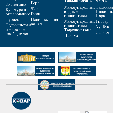
Таджикистана
места
Герб
Экономика
Международные
Таджикс
Флаг
Культура и
водные
Национа
образование
Гимн
инициативы
Парк
Туризм
Национальная
Международные
Гиссар
валюта
Таджикистан
инициативы
Хулбук
и мировое
Таджикистана
Саразм
сообщество
Навруз