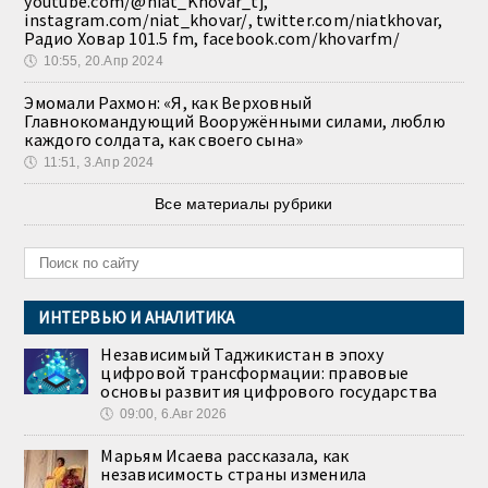
youtube.com/@niat_Khovar_tj,
instagram.com/niat_khovar/, twitter.com/niatkhovar,
Радио Ховар 101.5 fm, facebook.com/khovarfm/
🕔
10:55, 20.Апр 2024
Эмомали Рахмон: «Я, как Верховный
Главнокомандующий Вооружёнными силами, люблю
каждого солдата, как своего сына»
🕔
11:51, 3.Апр 2024
Все материалы рубрики
ИНТЕРВЬЮ И АНАЛИТИКА
Независимый Таджикистан в эпоху
цифровой трансформации: правовые
основы развития цифрового государства
🕔
09:00, 6.Авг 2026
Марьям Исаева рассказала, как
независимость страны изменила