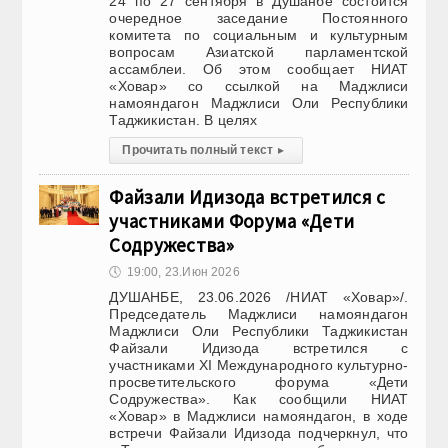
24 по 27 сентября в Душанбе состоится
очередное заседание Постоянного
комитета по социальным и культурным
вопросам Азиатской парламентской
ассамблеи. Об этом сообщает НИАТ
«Ховар» со ссылкой на Маджлиси
намояндагон Маджлиси Оли Республики
Таджикистан. В целях
Прочитать полный текст
▸
Файзали Идизода встретился с
участниками Форума «Дети
Содружества»
🕔
19:00, 23.Июн 2026
ДУШАНБЕ, 23.06.2026 /НИАТ «Ховар»/.
Председатель Маджлиси намояндагон
Маджлиси Оли Республики Таджикистан
Файзали Идизода встретился с
участниками XI Международного культурно-
просветительского форума «Дети
Содружества». Как сообщили НИАТ
«Ховар» в Маджлиси намояндагон, в ходе
встречи Файзали Идизода подчеркнул, что