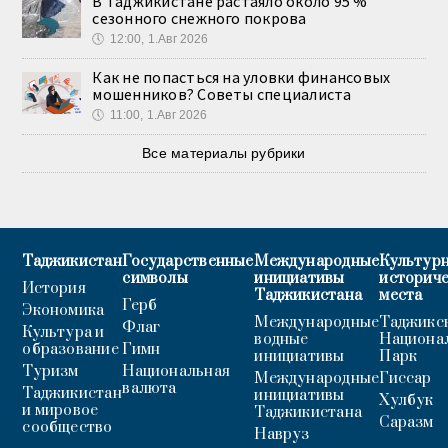
В Таджикистане растаяло около 95 %
сезонного снежного покрова
🕔
12:00, 1.Авг 2026
Как не попасться на уловки финансовых
мошенников? Советы специалиста
🕔
11:00, 1.Авг 2026
Все материалы рубрики
Таджикистан
Государственные
Международные
Культурн
символы
инициативы
историч
История
Таджикистана
места
Герб
Экономика
Международные
Таджикс
Флаг
Культура и
водные
Национа
образование
Гимн
инициативы
Парк
Туризм
Национальная
Международные
Гиссар
валюта
Таджикистан
инициативы
Хулбук
и мировое
Таджикистана
Саразм
сообщество
Навруз