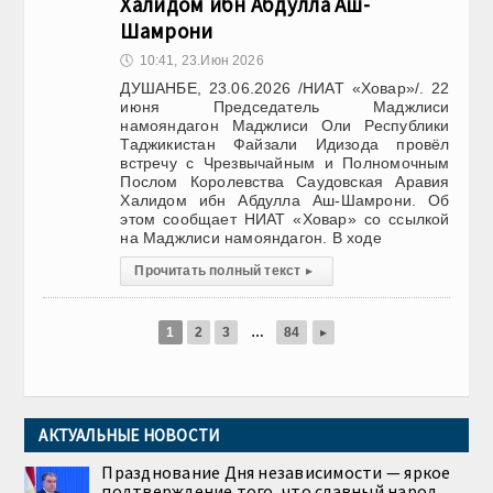
Халидом ибн Абдулла Аш-
Шамрони
🕔
10:41, 23.Июн 2026
ДУШАНБЕ, 23.06.2026 /НИАТ «Ховар»/. 22
июня Председатель Маджлиси
намояндагон Маджлиси Оли Республики
Таджикистан Файзали Идизода провёл
встречу с Чрезвычайным и Полномочным
Послом Королевства Саудовская Аравия
Халидом ибн Абдулла Аш-Шамрони. Об
этом сообщает НИАТ «Ховар» со ссылкой
на Маджлиси намояндагон. В ходе
Прочитать полный текст
▸
1
2
3
…
84
▸
АКТУАЛЬНЫЕ НОВОСТИ
Празднование Дня независимости — яркое
подтверждение того, что славный народ