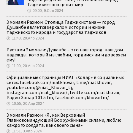
Таджикистана ценит мир
🕔
09:00, 9.Сен 2024
Эмомали Рахмон: Столица Таджикистана — город
Душанбе является зеркалом истории и жизни
таджикского народа и государства таджиков
🕔
11:48, 20.Апр 2024
Рустами Эмомали: Душанбе – это наш город, наш дом
надежды, который мы любим, гордимся им и доверяем
ему!
🕔
11:00, 20.Апр 2024
Официальные страницы НИАТ «Ховар» в социальных
сетях: facebook.com/niatkhovar, t.me/niatkhovar,
youtube.com/@niat_Khovar_tj,
instagram.com/niat_khovar/, twitter.com/niatkhovar,
Радио Ховар 101.5 fm, facebook.com/khovarfm/
🕔
10:55, 20.Апр 2024
Эмомали Рахмон: «Я, как Верховный
Главнокомандующий Вооружёнными силами, люблю
каждого солдата, как своего сына»
🕔
11:51, 3.Апр 2024