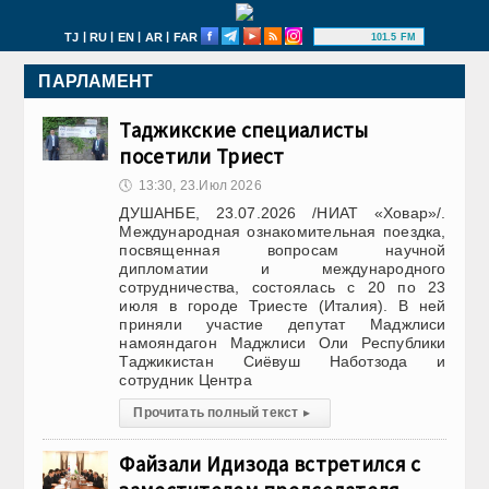
|
|
|
|
TJ
RU
EN
AR
FAR
101.5 FM
ПАРЛАМЕНТ
Таджикские специалисты
посетили Триест
🕔
13:30, 23.Июл 2026
ДУШАНБЕ, 23.07.2026 /НИАТ «Ховар»/.
Международная ознакомительная поездка,
посвященная вопросам научной
дипломатии и международного
сотрудничества, состоялась с 20 по 23
июля в городе Триесте (Италия). В ней
приняли участие депутат Маджлиси
намояндагон Маджлиси Оли Республики
Таджикистан Сиёвуш Наботзода и
сотрудник Центра
Прочитать полный текст
▸
Файзали Идизода встретился с