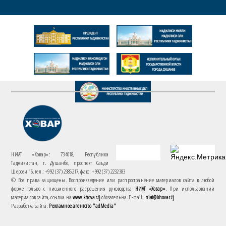
НИАТ «Ховар»: 734018, Республика
Таджикистан, г. Душанбе, проспект Саъди
Шерози 16. тел.: +992 (37) 2385217, факс: +992 (37) 2232383
© Все права защищены. Воспроизведение или распространение материалов сайта в любой
форме только с письменного разрешения руководства
НИАТ «Ховар»
. При использовании
материалов сайта, ссылка на
www.khovar.tj
обязательна. E-mail:
niat@khovar.tj
Разработка сайта:
Рекламное агентство "adMedia"