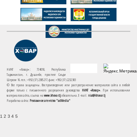
НИАТ «Ховар»: 734018, Республика
Таджикистан, г. Душанбе, проспект Саъди
Шерози 16. тел.: +992 (37) 2385217, факс: +992 (37) 2232383
© Все права защищены. Воспроизведение или распространение материалов сайта в любой
форме только с письменного разрешения руководства
НИАТ «Ховар»
. При использовании
материалов сайта, ссылка на
www.khovar.tj
обязательна. E-mail:
niat@khovar.tj
Разработка сайта:
Рекламное агентство "adMedia"
1 2 3 4 5