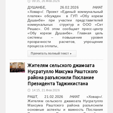
🕔
09:35, 26.Фев 2026
ДУШАНБЕ, 26.02.2026 /НИАТ
«Ховар»/. Проект «Единый коммунальный
платеж» обсужден в ГУП «Обу корези
Душанбе» при участии представителей
коммунальных структур и ООО «Сет
Решас». Об этом сообщает пресс-центр
«Обу корези Душанбе». Главная цель
системы – повышение уровня
прозрачности расчетов, упрощение
процесса оплаты,
Прочитать полный текст
▸
Жителям сельского джамоата
Нусратулло Махсума Раштского
района разъяснили Послание
Президента Таджикистана
🕔
14:15, 21.Фев 2026
РАШТ, 21.02.2026 /НИАТ «Ховар»/.
Жителям сельского джамоата Нусратулло
Махсума Раштского района разъяснили
основные аспекты и важность Послания