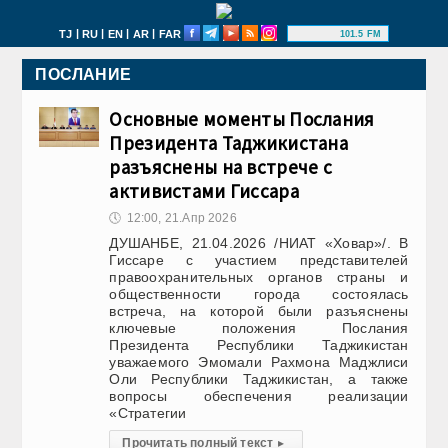
|
|
|
|
TJ
RU
EN
AR
FAR
101.5 FM
ПОСЛАНИЕ
Основные моменты Послания
Президента Таджикистана
разъяснены на встрече с
активистами Гиссара
🕔
12:00, 21.Апр 2026
ДУШАНБЕ, 21.04.2026 /НИАТ «Ховар»/. В
Гиссаре с участием представителей
правоохранительных органов страны и
общественности города состоялась
встреча, на которой были разъяснены
ключевые положения Послания
Президента Республики Таджикистан
уважаемого Эмомали Рахмона Маджлиси
Оли Республики Таджикистан, а также
вопросы обеспечения реализации
«Стратегии
Прочитать полный текст
▸