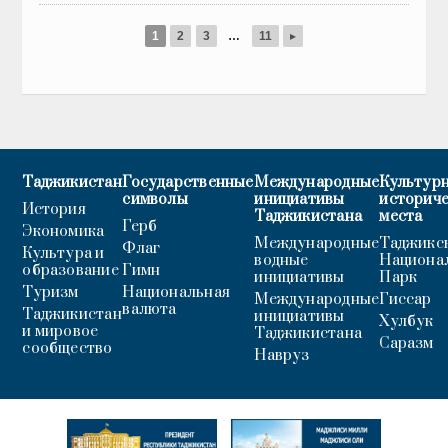
1
2
3
…
11
▸
Таджикистан
Государственные
Международные
Культурн
символы
инициативы
историч
История
Таджикистана
места
Герб
Экономика
Международные
Таджикс
Флаг
Культура и
водные
Национа
образование
Гимн
инициативы
Парк
Туризм
Национальная
Международные
Гиссар
валюта
Таджикистан
инициативы
Хулбук
и мировое
Таджикистана
Саразм
сообщество
Навруз