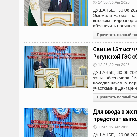
🕔
14:50, 30.Авг 2025
ДУШАНБЕ, 30.08.20
Эмомали Рахмон на в
высоким гидроэнерг
обеспечить прочность
Прочитать полный те
Свыше 15 тысяч 
Рогунской ГЭС 
🕔
13:25, 30.Авг 2025
ДУШАНБЕ, 30.08.202
зоны обеспечила 15
находившихся в пер
участками в Дангари
Прочитать полный те
Для ввода в экс
предстоит выпо
🕔
11:47, 29.Авг 2025
ДУШАНБЕ, 29.08.20