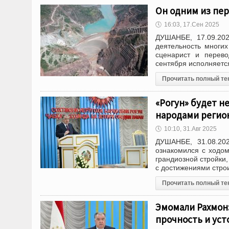
Он одним из пер
🕔
16:03, 17.Сен 2025
ДУШАНБЕ, 17.09.202
деятельность многих
сценарист и перево
сентября исполняется
Прочитать полный те
«Рогун» будет н
народами регио
🕔
10:10, 31.Авг 2025
ДУШАНБЕ, 31.08.20
ознакомился с ходом
грандиозной стройки,
с достижениями строи
Прочитать полный те
Эмомали Рахмон
прочность и уст