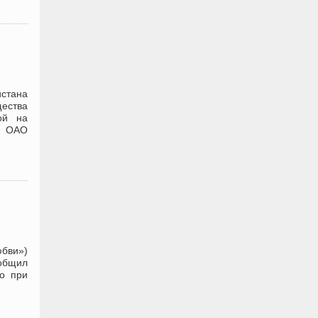
истана
ества
ой на
в ОАО
юбви»)
ообщил
ио при