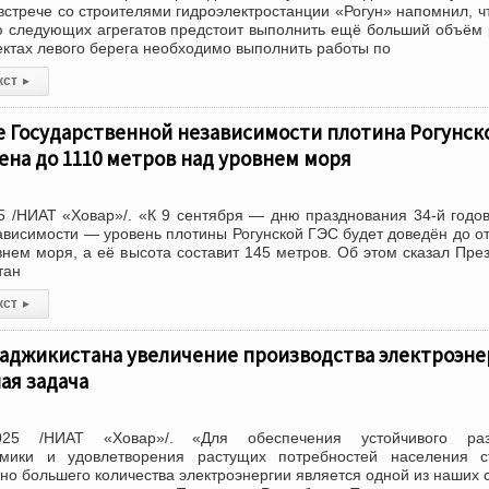
стрече со строителями гидроэлектростанции «Рогун» напомнил, ч
ю следующих агрегатов предстоит выполнить ещё больший объём 
ектах левого берега необходимо выполнить работы по
кст
▸
е Государственной независимости плотина Рогунск
ена до 1110 метров над уровнем моря
5 /НИАТ «Ховар»/. «К 9 сентября — дню празднования 34-й год
ависимости — уровень плотины Рогунской ГЭС будет доведён до о
внем моря, а её высота составит 145 метров. Об этом сказал Пре
тан
кст
▸
Таджикистана увеличение производства электроэне
ая задача
025 /НИАТ «Ховар»/. «Для обеспечения устойчивого раз
омики и удовлетворения растущих потребностей населения с
но большего количества электроэнергии является одной из наших 