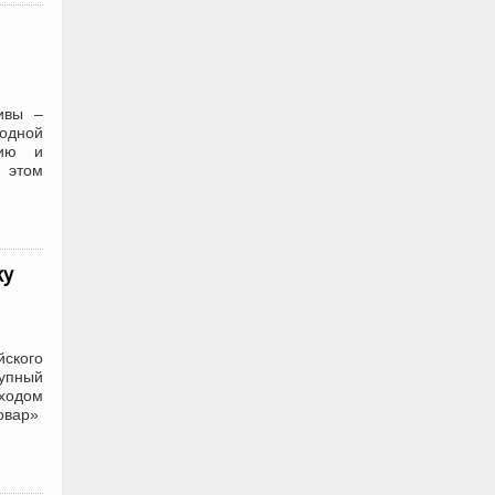
ивы –
одной
цию и
 этом
ку
ского
упный
 ходом
овар»