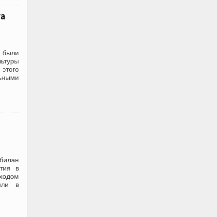
та
 были
ьтуры
 этого
ьными
билан
тия в
ходом
или в