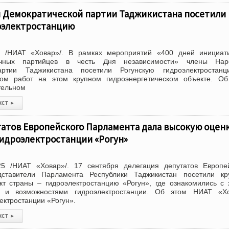
 Демократической партии Таджикистана посетили
оэлектростанцию
5 /НИАТ «Ховар»/. В рамках мероприятий «400 дней инициат
ичных партийцев в честь Дня независимости» члены Нар
артии Таджикистана посетили Рогунскую гидроэлектростан
ом работ на этом крупном гидроэнергетическом объекте. Об
тельном
кст
▸
атов Европейского Парламента дала высокую оцен
гидроэлектростанции «Рогун»
5 /НИАТ «Ховар»/. 17 сентября делегация депутатов Европей
ставители Парламента Республики Таджикистан посетили кр
кт страны – гидроэлектростанцию «Рогун», где ознакомились с
т и возможностями гидроэлектростанции. Об этом НИАТ «Х
ектростанции «Рогун».
кст
▸