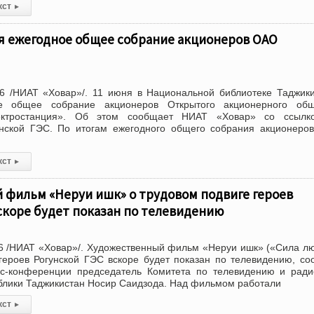
кст
▸
ся ежегодное общее собрание акционеров ОАО
6 /НИАТ «Ховар»/. 11 июня в Национальной библиотеке Таджик
ое общее собрание акционеров Открытого акционерного общ
лектростанция». Об этом сообщает НИАТ «Ховар» со ссылк
нской ГЭС. По итогам ежегодного общего собрания акционеро
кст
▸
 фильм «Неруи ишк» о трудовом подвиге героев
скоре будет показан по телевидению
6 /НИАТ «Ховар»/. Художественный фильм «Неруи ишк» («Сила л
героев Рогунской ГЭС вскоре будет показан по телевидению, с
сс-конференции председатель Комитета по телевидению и рад
блики Таджикистан Носир Саидзода. Над фильмом работали
кст
▸