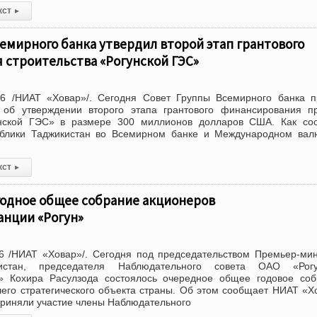
кст
▸
емирного банка утвердил второй этап грантового
 строительства «Рогунской ГЭС»
6 /НИАТ «Ховар»/. Сегодня Совет Группы Всемирного банка п
об утверждении второго этапа грантового финансирования пр
унской ГЭС» в размере 300 миллионов долларов США. Как со
ублики Таджикистан во Всемирном банке и Международном вал
кст
▸
годное общее собрание акционеров
анции «Рогун»
6 /НИАТ «Ховар»/. Сегодня под председательством Премьер-ми
кистан, председателя Наблюдательного совета ОАО «Рогу
я» Кохира Расулзода состоялось очередное общее годовое со
его стратегического объекта страны. Об этом сообщает НИАТ «Х
приняли участие члены Наблюдательного