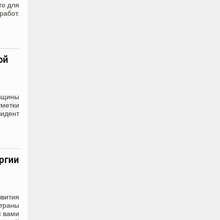
то для
работ.
ой
овщины
тметки
зидент
ргии
вития
траны
с вами