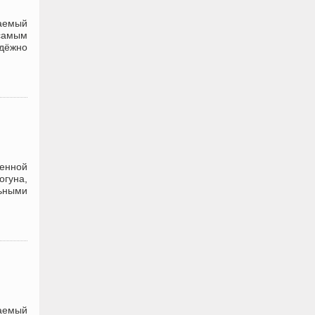
аемый
 самым
дёжно
ленной
огуна,
ьными
аемый