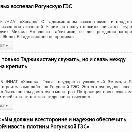
вых воспевал Рогунскую ГЭС
5 /НИАТ «Ховар»/. С Таджикистаном связана жизнь и плодотв
 известных личностей. К ним по праву относится писатель, журн
дчик Михаил Яковлевич Табачников, со дня рождения которо
 95 лет. В Таджикистане он проживал
кст
▸
е только Таджикистану служить, но и связь между
на крепить
25 /НИАТ «Ховар»/. Глава государства уважаемый Эмомали Р
 строительных работ на Рогунской ГЭС. Это его очередное пос
 а бывал он там достаточно много раз. По традиции после ознако
телей этого гигантского гидроэнергетического
кст
▸
: «Мы должны всесторонне и надёжно обеспечить
ойчивость плотины Рогунской ГЭС»