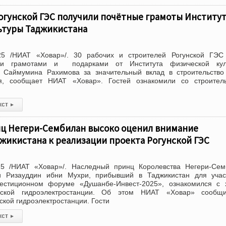
огунской ГЭС получили почётные грамоты Институ
ьтуры Таджикистана
25 /НИАТ «Ховар»/. 30 рабочих и строителей Рогунской ГЭС
ми грамотами и подарками от Института физической кул
 Саймумина Рахимова за значительный вклад в строительство
ия, сообщает НИАТ «Ховар». Гостей ознакомили со строител
кст
▸
ц Негери-Сембилан высоко оценил внимание
жикистана к реализации проекта Рогунской ГЭС
5 /НИАТ «Ховар»/. Наследный принц Королевства Негери-Сем
и Ризауддин ибни Мухри, прибывший в Таджикистан для учас
естиционном форуме «Душанбе-Инвест-2025», ознакомился с 
унской гидроэлектростанции. Об этом НИАТ «Ховар» сообщ
ской гидроэлектростанции. Гости
кст
▸