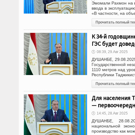
Эмомали Рахмон на в
ввода в эксплуатаци
«В частности, на объ
Прочитать полный те
К 34-й годовщин
ГЭС будет довед
🕔
08:39, 29.Авг 2025
ДУШАНБЕ, 29.08.202
Государственной нез
1110 метров над уро
Республики Таджикис
Прочитать полный те
Для населения 
— первоочередн
🕔
14:45, 28.Авг 2025
ДУШАНБЕ, 28.08.2
национальной экон
производство как мож