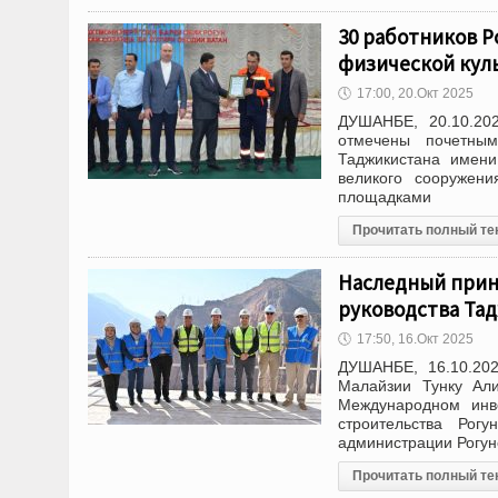
30 работников Р
физической кул
🕔
17:00, 20.Окт 2025
ДУШАНБЕ, 20.10.20
отмечены почетны
Таджикистана имени
великого сооружен
площадками
Прочитать полный те
Наследный прин
руководства Тад
🕔
17:50, 16.Окт 2025
ДУШАНБЕ, 16.10.202
Малайзии Тунку Ал
Международном инв
строительства Рог
администрации Рогун
Прочитать полный те