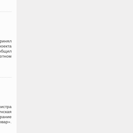
ринял
оекта
общил
ютном
нистра
нская
брание
овар».