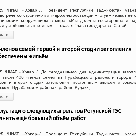
25 /НИАТ «Ховар»/. Президент Республики Таджикистан уваж
стрече со строителями гидроэлектростанции «Рогун» назвал её
етическим сооружением в мире. «Мы должны всесторонне и на
 и устойчивость плотины», — сказал Глава государства. С этой
кст
▸
членов семей первой и второй стадии затопления
обеспечены жильём
5 /НИАТ «Ховар»/. До сегодняшнего дня администрация затоп
 тысяч 400 членов семей из Нурабадского района и города Р
вой и второй стадии затопления, постоянным жильём и земел
нском, Нурабадском районах, районе Рудаки,
кст
▸
плуатацию следующих агрегатов Рогунской ГЭС
лнить ещё больший объём работ
25 /НИАТ «Ховар»/. Президент Республики Таджикистан уваж