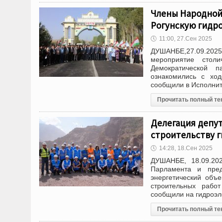
Члены Народной
Рогунскую гидр
🕔
11:00, 27.Сен 2025
ДУШАНБЕ,27.09.202
мероприятие стол
Демократической п
ознакомились с ход
сообщили в Исполни
Прочитать полный те
Делегация депут
строительству 
🕔
14:28, 18.Сен 2025
ДУШАНБЕ, 18.09.202
Парламента и пред
энергетический объе
строительных рабо
сообщили на гидроэл
Прочитать полный те