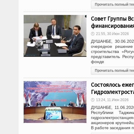
Прочитать полный те
Совет Группы Вс
финансирования
🕔
21:55, 30.Июн 2026
ДУШАНБЕ, 30.06.202
очередное решение 
строительства «Рог
представитель Респ
фонде
Прочитать полный те
Состоялось еже
Гидроэлектрост
🕔
13:24, 11.Июн 2026
ДУШАНБЕ, 11.06.202
Республики Таджи
гидроэлектростанци
акционеров крупнейш
В работе заседания 