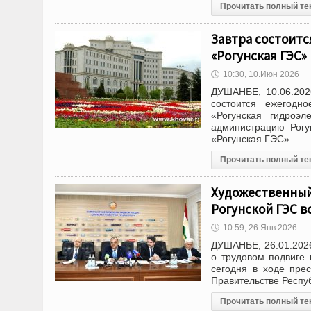
Прочитать полный те
Завтра состоит
«Рогунская ГЭС»
🕔
10:30, 10.Июн 2026
ДУШАНБЕ, 10.06.202
состоится ежегодн
«Рогунская гидроэ
администрацию Рогу
«Рогунская ГЭС»
Прочитать полный те
Художественный
Рогунской ГЭС в
🕔
10:59, 26.Янв 2026
ДУШАНБЕ, 26.01.202
о трудовом подвиге 
сегодня в ходе пре
Правительстве Респу
Прочитать полный те