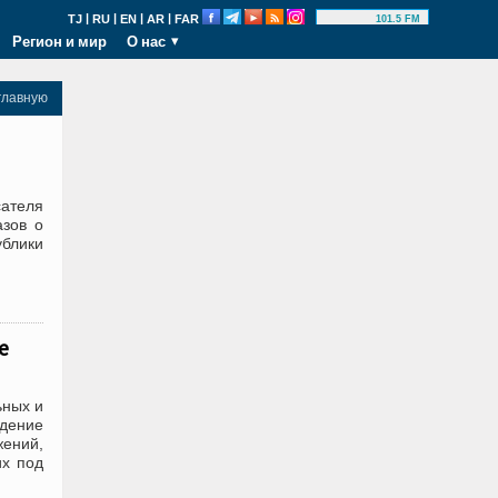
|
|
|
|
TJ
RU
EN
AR
FAR
101.5 FM
Регион и мир
О нас
главную
сателя
азов о
блики
е
ьных и
юдение
жений,
их под