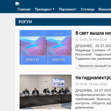
Главная
Президент
Парламент
Столица
Внешня
РОГУН
В свет вышла но
🕔
14:30, 26.Июл 2026
ДУШАНБЕ, 26.07.202
Маджида Салима «Ро
Рогунской гидроэле
Таджикистан уважаем
Прочитать полный те
На гидроэлектро
🕔
09:00, 24.Июл 2026
ДУШАНБЕ, 24.07.2026
профилактических м
требований безопас
контроль оборота в
давлением,