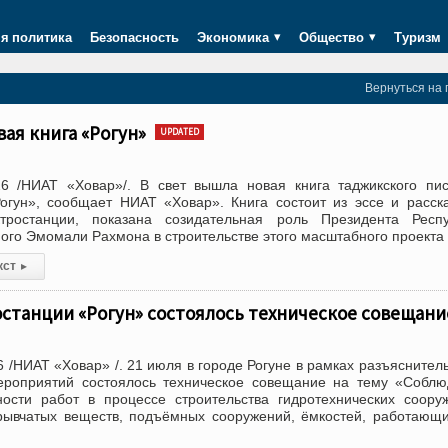
я политика
Безопасность
Экономика
Общество
Туризм
Вернуться на 
вая книга «Рогун»
UPDATED
6 /НИАТ «Ховар»/. В свет вышла новая книга таджикского пи
гун», сообщает НИАТ «Ховар». Книга состоит из эссе и расск
ктростанции, показана созидательная роль Президента Респу
ого Эмомали Рахмона в строительстве этого масштабного проекта
кст
▸
станции «Рогун» состоялось техническое совещани
 /НИАТ «Ховар» /. 21 июля в городе Рогуне в рамках разъяснител
ероприятий состоялось техническое совещание на тему «Собл
ности работ в процессе строительства гидротехнических соору
зрывчатых веществ, подъёмных сооружений, ёмкостей, работающ