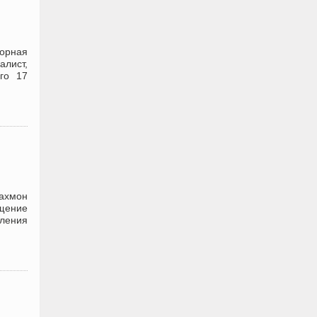
орная
алист,
го 17
ахмон
ещение
мления