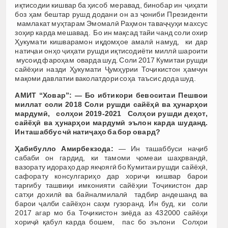
иқтисодии кишвар ба ҳисоб меравад, бинобар ин ҷиҳати
боз ҳам бештар рушд додани он аз ҷониби Президенти
мамлакат муҳтарам Эмомалӣ Раҳмон таваҷҷуҳи махсус
зоҳир карда мешавад. Бо ин мақсад тайи чанд соли охир
Ҳукумати кишварамон иқдомҳое амалӣ намуд, ки дар
натиҷаи онҳо ҷиҳати рушди иқтисодиёти миллӣ шароити
мусоид фароҳам оварда шуд. Соли 2017 Кумитаи рушди
сайёҳии назди Ҳукумати Ҷумҳурии Тоҷикистон ҳамчун
мақоми давлатии ваколатдори соҳа таъсис дода шуд.
АМИТ “Ховар”: — Бо ибтикори бевоситаи Пешвои
миллат соли 2018 Соли рушди сайёҳӣ ва ҳунарҳои
мардумӣ, солҳои 2019-2021 Сол
ҳ
ои
рушди
де
ҳ
от
,
сайё
ҳӣ
ва
ҳ
унар
ҳ
ои
мардум
ӣ
эълон карда шуданд.
Ин ташаббус чӣ натиҷаҳо ба бор овард?
Ҳабибулло Амирбекзода:
— Ин ташаббуси наҷиб
сабаби он гардид, ки тамоми ҷомеаи шаҳрвандӣ,
вазорату идораҳо дар якҷоягӣ бо Кумитаи рушди сайёҳӣ,
сафорату консулгариҳо дар хориҷи кишвар барои
тарғибу ташвиқи имконияти сайёҳии Тоҷикистон дар
сатҳи дохилӣ ва байналмилалӣ тадбир андешанд ва
барои ҷалби сайёҳон саҳм гузоранд. Ин буд, ки соли
2017 агар мо ба Тоҷикистон зиёда аз 432000 сайёҳи
хориҷӣ қабул карда бошем, пас бо эълони Солҳои