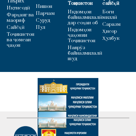
Таърих
Тоҷикистон
сайёҳӣ
Нишон
Иқтисодӣ
Иқдомҳои
Боғи
Парчам
Фарҳанг ва
байналмилалӣ
миллӣ
маориф
Суруд
дар соҳаи об
Саразм
Сайёҳӣ
Пул
Иқдомҳои
Ҳисор
Тоҷикистон
ҷаҳонии
Ҳулбук
ва ҷомеаи
Тоҷикистон
ҷаҳон
Наврӯз
байналмилалӣ
шуд