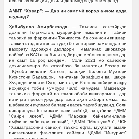
асосан аз сайёҳии дохилӣ даромад ба даст меоранд.
АМИТ “Ховар”: — Дар ин самт чӣ корҳо анҷом дода
шуданд
?
Ҳабибулло Амирбекзода:
— Таъсиси хатсайрҳои
дохилии Тоҷикистон, муаррифии имконияти табиии
таърихӣ ва фарҳангии Тоҷикистон ба сокинони кишвар,
ташкил кардани пресс-турҳо бо иштироки намояндагони
вазорату идораҳои дахлдори мамлакат, ширкатҳои
сайёҳӣ ва ВАО аз қабили тадбирҳое мебошанд, ки мо дар
ин самт ба роҳ мондем. Соли 2021 мо сайёҳони
дохилиамонро ба хатсайрҳо ба манотиқи Бохтар ва
Кӯлоби вилояти Хатлон, навоҳии Вилояти Мухтори
Кӯҳистони Бадахшон, минтақаи Зарафшон ва шаҳри
Хуҷанди вилояти Суғд, минтақаи Рашт ва сойири шаҳру
ноҳияҳои тобеи ҷумҳурӣ ҷалб намудем. Мавзеъҳои
таърихию фарҳангӣ ва тамошобоби кишварамон дар
натиҷаи пресс-турҳо дар воситаҳои ахбори омма ва
шабакаҳои иҷтимоӣ ба таври васеъ тарғиб шуданд. Соли
сипаришуда 5 ширкати нави сайёҳӣ, аз қабили ҶДММ
“Сайри якҷоя”, ҶДММ “Маркази байналмилалии
омӯзиши забонҳои хориҷӣ”, ҶДММ “Масъудиён”, ҶСК
“Хизматрасонии сайёҳӣ” таъсис ёфта, муҳлати амали
иҷозатномаи фаъолияти сайёҳии ҶДММ “Интурист”
тамдид карда шуд.