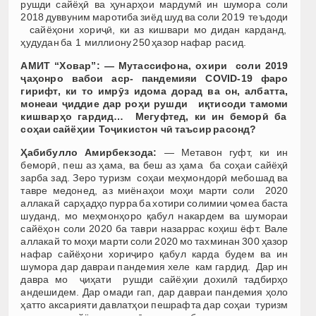
рушди сайёҳӣ ва ҳунарҳои мардумӣ ин шумора соли
2018 дуввуним маротиба зиёд шуд ва соли 2019 теъдоди
сайёҳони хориҷӣ, ки аз кишвари мо дидан карданд,
ҳудудан ба 1 миллиону 250 ҳазор нафар расид.
АМИТ “Ховар”: — Мутассифона, охири соли 2019
ҷаҳонро вабои аср- пандемияи COVID-19 фаро
гирифт, ки то имрӯз идома дорад ва он, албатта,
монеаи ҷиддие дар роҳи рушди иқтисоди тамоми
кишварҳо гардид… Мегуфтед, ки ин беморӣ ба
соҳаи сайёҳии Тоҷикистон чӣ таъсир расонд?
Ҳабибулло Амирбекзода:
— Метавон гуфт, ки ин
беморӣ, пеш аз ҳама, ва беш аз ҳама ба соҳаи сайёҳӣ
зарба зад. Зеро туризм соҳаи меҳмондорӣ мебошад ва
тавре медонед, аз миёнаҳои моҳи марти соли 2020
аллакай сарҳадҳо пурра ба хотири солимии ҷомеа баста
шуданд, мо меҳмонҳоро қабул накардем ва шумораи
сайёҳон соли 2020 ба таври назаррас коҳиш ёфт. Вале
аллакай то моҳи марти соли 2020 мо тахминан 300 ҳазор
нафар сайёҳони хориҷиро қабул карда будем ва ин
шумора дар давраи пандемия хеле кам гардид. Дар ин
давра мо ҷиҳати рушди сайёҳии дохилӣ тадбирҳо
андешидем. Дар омади гап, дар давраи пандемия ҳоло
ҳатто аксарияти давлатҳои пешрафта дар соҳаи туризм