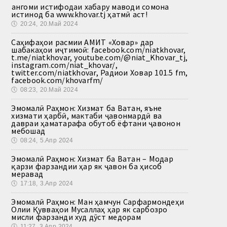
Ҳангоми истифодаи хабару маводи сомона
истинод ба www.khovar.tj ҳатмӣ аст!
🕔
20:24, 20.Май 2024
Саҳифаҳои расмии АМИТ «Ховар» дар
шабакаҳои иҷтимоӣ: facebook.com/niatkhovar,
t.me/niatkhovar, youtube.com/@niat_Khovar_tj,
instagram.com/niat_khovar/,
twitter.com/niatkhovar, Радиои Ховар 101.5 fm,
facebook.com/khovarfm/
🕔
08:23, 20.Май 2024
Эмомалӣ Раҳмон: Хизмат ба Ватан, яъне
хизмати ҳарбӣ, мактаби ҷавонмардӣ ва
давраи ҳаматарафа обутоб ёфтани ҷавонон
мебошад
🕔
08:24, 5.Апр 2024
Эмомалӣ Раҳмон: Хизмат ба Ватан – Модар
қарзи фарзандии ҳар як ҷавон ба ҳисоб
меравад
🕔
17:18, 3.Апр 2024
Эмомалӣ Раҳмон: Ман ҳамчун Сарфармондеҳи
Олии Қувваҳои Мусаллаҳ ҳар як сарбозро
мисли фарзанди худ дӯст медорам
🕔
11:27, 3.Апр 2024