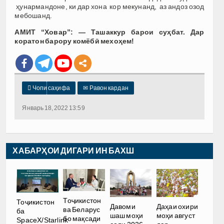
ҳунармандоне, ки дар хона кор мекунанд, аз андоз озод
мебошанд.
АМИТ “Ховар”: — Ташаккур барои суҳбат. Дар
коратон барору комёбӣ мехоҳем!

Чопи саҳифа
✉
Равон кардан
Январь 18, 2022 13:59
ХАБАРҲОИ ДИГАРИ ИН БАХШ
Тоҷикистон
Тоҷикистон
Давоми
Даҳаи охири
ва Беларус
ба
шаш моҳи
моҳи август
бо мақсади
SpaceX/Starlink