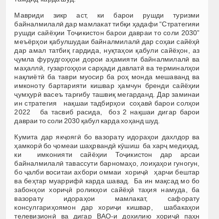
Мавриди зикр аст, ки барои рушди туризми
байналмилалӣ дар мамлакат тибқи ҳадафи “Стратегияи
рушди сайёҳии Тоҷикистон барои давраи то соли 2030”
меъёрҳои қабулшудаи байналмилалӣ дар соҳаи сайёҳӣ
дар амал татбиқ гардида, нуқтаҳои қабули сайёҳон, аз
ҷумла фурудгоҳҳои дорои аҳамияти байналмилалӣ ва
маҳаллӣ, гузаргоҳҳои сарҳади давлатӣ ва терминалҳои
нақлиётӣ ба таври муосир ба роҳ монда мешаванд ва
имконоту бартарияти кишвар ҳамчун бренди сайёҳии
ҷумҳурӣ васеъ тарғибу ташвиқ мегарданд. Дар заминаи
ин стратегия нақшаи тадбирҳои соҳавӣ барои солҳои
2022 ба тасвиб расида, боз 2 нақшаи дигар барои
давраи то соли 2030 қабул карда хоҳанд шуд.
Кумита дар якҷоягӣ бо вазорату идораҳои дахлдор ва
ҳамкорӣ бо ҷомеаи шаҳрвандӣ кӯшиш ба харҷ медиҳад,
ки имконияти сайёҳии Тоҷикистон дар арсаи
байналмилалӣ тавассути барномаҳо, лоиҳаҳои гуногун,
бо ҷалби воситаи ахбори оммаи хориҷӣ ҳарчи бештар
ва беҳтар муаррифӣ карда шавад. Ба ин мақсад мо бо
забонҳои хориҷӣ роликҳои сайёҳӣ таҳия намуда, ба
вазорату идораҳои мамлакат, сафорату
консулгариҳоямон дар хориҷи кишвар, шабакаҳои
телевизионӣ ва дигар ВАО-и дохилию хориҷӣ паҳн