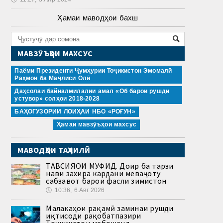
Ҳамаи маводҳои бахш
МАВЗӮЪҲОИ МАХСУС
Паёми Президенти Ҷумҳурии Тоҷикистон Эмомалӣ
Раҳмон ба Маҷлиси Олӣ
Даҳсолаи байналмилалии амал «Об барои рушди
устувор» солҳои 2018-2028
БАҲОГУЗОРИИ ЛОИҲАИ НБО «РОҒУН»
Ҳамаи мавзӯъҳои махсус
МАВОДҲОИ ТАҲЛИЛӢ
ТАВСИЯҲОИ МУФИД. Доир ба тарзи
нави захира кардани меваҷоту
сабзавот барои фасли зимистон
🕔
10:36, 6.Авг 2026
Малакаҳои рақамӣ заминаи рушди
иқтисоди рақобатпазири
Тоҷикистон мебошанд