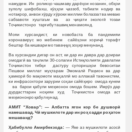
намудем. Ин роликҳо чашмаву дарёҳои нозанин, обҳои
зулолу шифобахш, кӯҳҳои ҷаззоб, табиати нодир ва
нотакрор, анвои хӯрду хӯроки миллии болаззат ва меваю
сабзавоти хуштаъм ва аз ҷиҳати экологӣ тозаи
Тоҷикистонро тарғибу ташвиқ менамоянд.
Мояи хурсандист, ки новобаста ба пандемияи
коронавирус мо мебинем сайёҳони хориҷӣ торафт
бештар ба кишвари мо таваҷҷуҳ зоҳир мекунанд.
Ва хурсандии дигар он аст, ки дар ин давра дар доираи
омодагӣ ва таҷлили 30-солагии Истиқлолияти давлатии
Тоҷикистон тибқи дастуру супоришҳои бевоситаи
Пешвои миллат муҳтарам Эмомалӣ Раҳмон ва дар
ҳамкорӣ бо мақомоти маҳаллӣ мо аллакай тавонистем,
ки инфрасохтори зарурии соҳаи сайёҳиро омода кунем
ва барои қабули меҳмонон омода бошем. Имрӯз дар
дурдасттарин ноҳияи худ Тоҷикистон омода аст
меҳмононро қабул кунад.
АМИТ “Ховар”: — Албатта ягон кор бе душворӣ
намешавад. Чӣ мушкилоте дар ин роҳ садди роҳатон
мешаванд
?
Ҳабибулло Амирбекзода:
— Яке аз мушкилоти асосӣ