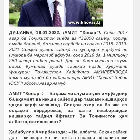
ДУШАНБЕ, 18.01.2022. /АМИТ “Ховар”/.
Соли 2017
агар ба Тоҷикистон зиёда аз 432000 сайёҳи хориҷӣ
омада бошанд, бо эълон гардидани солҳои 2018, 2019-
2021 Солҳои рушди сайёҳӣ ва ҳунарҳои мардумӣ ин
шумора ба маротиб афзуда, соли 2019 ба 1 миллиону
250 ҳазор нафар расид. Дар ин бора муовини якуми
раиси Кумитаи рушди сайёҳии назди Ҳукумати
Ҷумҳурии Тоҷикистон Хабибулло АМИРБЕКЗОДА
зимни мусоҳиба бо хабарнигори АМИТ “Ховар” Зебои
ЮСУФ ибрози назар намуд.
АМИТ “Ховар”: — Ба ҳама маълум аст, ки имрӯз доир
ба а
ҳ
амият
ва
на
қ
ши
сайё
ҳӣ
дар
тамоми кишварҳои
ҷаҳон ҳарф мезананд. Солҳои охир он ба яке аз
соҳаҳои сердаромад ва ҳатто пешбарандаи
кишварҳо табдил ёфтааст. Ва Тоҷикистон ҳам
албатта, истисно нест?
Ҳабибулло Амирбекзода: –
Не, албатта. Соҳаи сайёҳӣ
дар кишвари мо низ яке аз соҳаҳои афзалиятноки