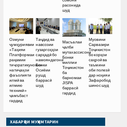
сомонӣ
расонида
шуд
Озмуни
Таҷдид ва
Муовини
Масъалаи
ҷумҳуриявии
навсозии
Сарвазири
ҷалби
«Таҳияи
гузаргоҳҳои
Тоҷикистон
мутахассисони
Платформаи
сарҳадӣ бо
бо корҳои
Бонки
рақамии
намояндагони
саҳроӣ ва
миллии
тиҷоратикунонии
Бонки
таъмини
Тоҷикистон
натиҷаҳои
Осиёии
оби полезӣ
ба
фаъолияти
рушд
дар ноҳияи
барномаи
илмӣ ва
баррасӣ
Зафаробод
JISPA
илмию
шуд
шинос шуд
баррасӣ
техникӣ»
гардид
ҷамъбаст
гардид
ХАБАРҲОИ МУҲИМТАРИН