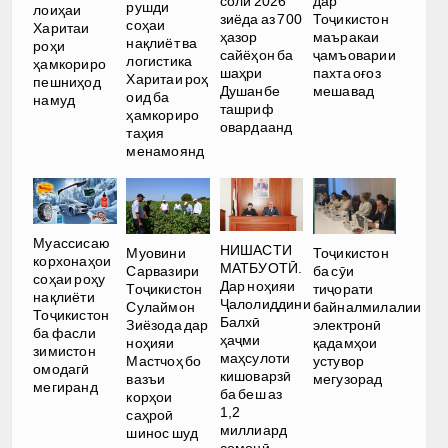
соли 2026
дар
рушди
лоиҳаи
зиёда аз 700
Тоҷикистон
соҳаи
Харитаи
ҳазор
маъракаи
нақлиёт ва
роҳи
сайёҳон ба
ҷамъоварии
логистика
ҳамкориро
шаҳри
пахта оғоз
Харитаи роҳ
пешниҳод
Душанбе
мешавад
оид ба
намуд
ташриф
ҳамкориро
овардаанд
таҳия
менамоянд
Муассисаю
НИШАСТИ
Тоҷикистон
Муовини
корхонаҳои
МАТБУОТӢ.
ба сӯи
Сарвазири
соҳаи роҳу
Дар ноҳияи
тиҷорати
Тоҷикистон
нақлиёти
Ҷалолиддини
байналмилалии
Сулаймон
Тоҷикистон
Балхӣ
электронӣ
Зиёзода дар
ба фасли
ҳаҷми
қадамҳои
ноҳияи
зимистон
маҳсулоти
устувор
Мастчоҳ бо
омодагӣ
кишоварзӣ
мегузорад
вазъи
мегиранд
ба беш аз
корҳои
1,2
саҳроӣ
миллиард
шинос шуд