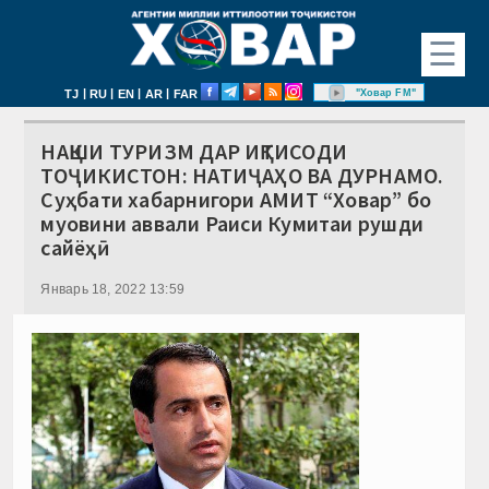
☰
|
|
|
|
"Ховар FM"
TJ
RU
EN
AR
FAR
НАҚШИ ТУРИЗМ ДАР ИҚТИСОДИ
ТОҶИКИСТОН: НАТИҶАҲО ВА ДУРНАМО.
Суҳбати хабарнигори АМИТ “Ховар” бо
муовини аввали Раиси Кумитаи рушди
сайёҳӣ
Январь 18, 2022 13:59