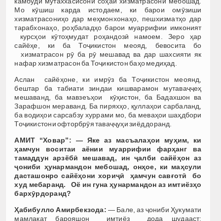
камбуди мутаххасисони соҳаи хизматрасонӣ мебошад.
Мо кӯшиш карда истодаем, ки барои омӯзиши
хизматрасониҳо дар меҳмонхонаҳо, пешхизматҳо дар
тарабхонаҳо, роҳбаладҳо барои муаррифии имконият
курсҳои кӯтоҳмудат роҳандозӣ намоем. Зеро ҳар
сайёҳе, ки ба Тоҷикистон меояд, бевосита бо
хизматрасон рӯ ба рӯ мешавад ва дар шахсияти як
нафар хизматрасон ба Тоҷикистон баҳо медиҳад.
Аслан сайёҳоне, ки имрӯз ба Тоҷикистон меоянд,
бештар ба табиати зиндаи кишварамон мутаваҷҷеҳ
мешаванд, ба мавзеъҳои кӯҳистон, ба Бадахшон ва
Зарафшон мераванд. Ба пиряхҳо, қуллаҳои сарбаланд,
ба водиҳои сарсабзу хуррами мо, ба меваҳои шаҳдбори
Тоҷикистони офторбрӯя таваҷҷуҳи зиёд доранд.
АМИТ “Ховар”: — Яке аз масъала
ҳ
ои
му
ҳ
им
,
ки
ҳ
амчун
воситаи
аёнии
муаррифии
фар
ҳ
анг
ва
тамаддун
арзёб
ӣ
мешавад, ин
ҷ
алби
сайё
ҳ
он
аз
ҷ
ониби
ҳ
унармандон
мебошад
, онҳое,
ки
ма
ҳ
сули
даста
шонро сайёҳони хориҷӣ
ҳ
амчун
сав
ғ
от
ӣ
бо
худ мебаранд.
Оё ин гуна ҳунармандон аз имтиёзҳо
бархӯрдоранд?
Ҳабибулло Амирбекзода:
— Бале, аз ҷониби Ҳукумати
мамлакат барояшон имтиёз дода шудааст: