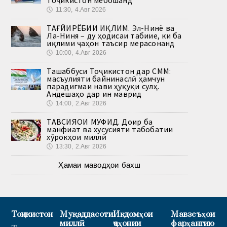
🕔
11:30, 4.Авг 2026
ТАҒЙИРЁБИИ ИҚЛИМ. Эл-Нинё ва
Ла-Ниня – ду ҳодисаи табиие, ки ба
иқлими ҷаҳон таъсир мерасонанд
🕔
10:00, 4.Авг 2026
Ташаббуси Тоҷикистон дар СММ:
масъулияти байнинаслӣ ҳамчун
парадигмаи нави ҳуқуқи сулҳ.
Андешаҳо дар ин маврид
🕔
14:00, 2.Авг 2026
ТАВСИЯҲОИ МУФИД. Доир ба
манфиат ва хусусияти табобатии
хӯрокҳои миллӣ
🕔
13:30, 2.Авг 2026
Ҳамаи маводҳои бахш
Тоҷикистон
Муқаддасоти
Иқдомҳои
Мавзеъҳои
миллӣ
ҷаҳонии
фарҳангию