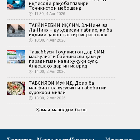
иқтисоди рақобатпазири
Тоҷикистон мебошанд
🕔
11:30, 4.Авг 2026
ТАҒЙИРЁБИИ ИҚЛИМ. Эл-Нинё ва
Ла-Ниня – ду ҳодисаи табиие, ки ба
иқлими ҷаҳон таъсир мерасонанд
🕔
10:00, 4.Авг 2026
Ташаббуси Тоҷикистон дар СММ:
масъулияти байнинаслӣ ҳамчун
парадигмаи нави ҳуқуқи сулҳ.
Андешаҳо дар ин маврид
🕔
14:00, 2.Авг 2026
ТАВСИЯҲОИ МУФИД. Доир ба
манфиат ва хусусияти табобатии
хӯрокҳои миллӣ
🕔
13:30, 2.Авг 2026
Ҳамаи маводҳои бахш