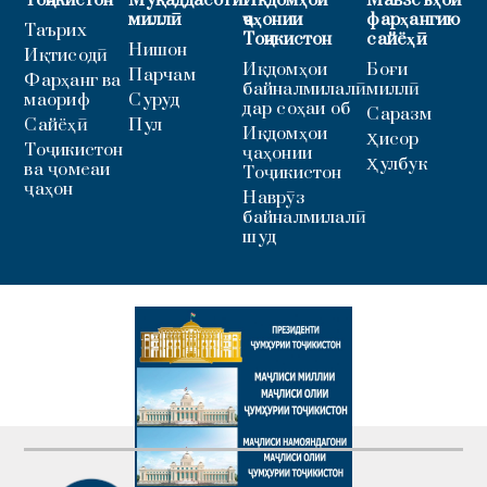
Тоҷикистон
Муқаддасоти
Иқдомҳои
Мавзеъҳои
миллӣ
ҷаҳонии
фарҳангию
Таърих
Тоҷикистон
сайёҳӣ
Нишон
Иқтисодӣ
Иқдомҳои
Боғи
Парчам
Фарҳанг ва
байналмилалӣ
миллӣ
маориф
Суруд
дар соҳаи об
Саразм
Сайёҳӣ
Пул
Иқдомҳои
Ҳисор
Тоҷикистон
ҷаҳонии
Ҳулбук
ва ҷомеаи
Тоҷикистон
ҷаҳон
Наврӯз
байналмилалӣ
шуд