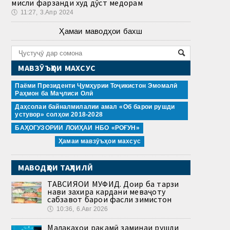
мисли фарзанди худ дӯст медорам
🕔
11:27, 3.Апр 2024
Ҳамаи маводҳои бахш
МАВЗӮЪҲОИ МАХСУС
Паёми Президенти Ҷумҳурии Тоҷикистон Эмомалӣ
Раҳмон ба Маҷлиси Олӣ
Даҳсолаи байналмилалии амал «Об барои рушди
устувор» солҳои 2018-2028
БАҲОГУЗОРИИ ЛОИҲАИ НБО «РОҒУН»
Ҳамаи мавзӯъҳои махсус
МАВОДҲОИ ТАҲЛИЛӢ
ТАВСИЯҲОИ МУФИД. Доир ба тарзи
нави захира кардани меваҷоту
сабзавот барои фасли зимистон
🕔
10:36, 6.Авг 2026
Малакаҳои рақамӣ заминаи рушди