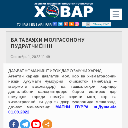
☰
|
|
|
|
"Ховар FM"
TJ
RU
EN
AR
FAR
БА ТАВАҶҶУҲИ МОЛРАСОНОНУ
ПУДРАТЧИЁН!!!
Сентябрь 1, 2022 11:49
ДАЪВАТНОМАИ ИШТИРОК ДАР ОЗМУНИ ХАРИД
Агентии хариди давлатии мол, кор ва хизматрасонии
назди Ҳукумати Ҷумҳурии Тоҷикистон (минбаъд –
мақомоти ваколатдор) ва ташкилотҳои харидор
довталабони салоҳиятдорро барои иштирок дар
озмунҳои хариди номгӯи зерини мол, кор ва
хизматрасонӣ, ки дар як давр гузаронида мешаванд,
даъват менамоянд:
МАТНИ ПУРРА ш.Душанбе
01.09.2022