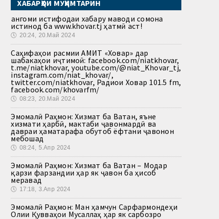
ХАБАРҲОИ МУҲИМТАРИН
Ҳангоми истифодаи хабару маводи сомона
истинод ба www.khovar.tj ҳатмӣ аст!
🕔
20:24, 20.Май 2024
Саҳифаҳои расмии АМИТ «Ховар» дар
шабакаҳои иҷтимоӣ: facebook.com/niatkhovar,
t.me/niatkhovar, youtube.com/@niat_Khovar_tj,
instagram.com/niat_khovar/,
twitter.com/niatkhovar, Радиои Ховар 101.5 fm,
facebook.com/khovarfm/
🕔
08:23, 20.Май 2024
Эмомалӣ Раҳмон: Хизмат ба Ватан, яъне
хизмати ҳарбӣ, мактаби ҷавонмардӣ ва
давраи ҳаматарафа обутоб ёфтани ҷавонон
мебошад
🕔
08:24, 5.Апр 2024
Эмомалӣ Раҳмон: Хизмат ба Ватан – Модар
қарзи фарзандии ҳар як ҷавон ба ҳисоб
меравад
🕔
17:18, 3.Апр 2024
Эмомалӣ Раҳмон: Ман ҳамчун Сарфармондеҳи
Олии Қувваҳои Мусаллаҳ ҳар як сарбозро