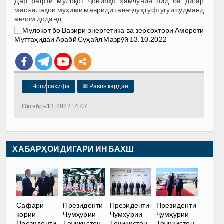
Дар рафти мулоқот ҷонибҳо ҳамчунин оид ба дигар
масъалаҳои муҳими мавриди таваҷҷуҳ гуфтугӯи судманд
анҷом доданд.

Чопи саҳифа
✉
Равон кардан
Октябрь 13, 2022 14:07
ХАБАРҲОИ ДИГАРИ ИН БАХШ
Сафари
Президенти
Президенти
Президенти
кории
Ҷумҳурии
Ҷумҳурии
Ҷумҳурии
Президенти
Тоҷикистон
Тоҷикистон
Тоҷикистон