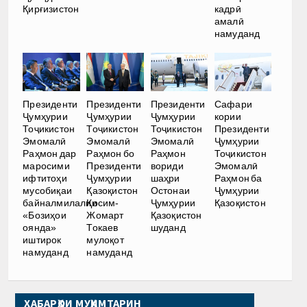
Қирғизистон
кадрӣ
амалӣ
намуданд
Президенти
Президенти
Президенти
Сафари
Ҷумҳурии
Ҷумҳурии
Ҷумҳурии
кории
Тоҷикистон
Тоҷикистон
Тоҷикистон
Президенти
Эмомалӣ
Эмомалӣ
Эмомалӣ
Ҷумҳурии
Раҳмон дар
Раҳмон бо
Раҳмон
Тоҷикистон
маросими
Президенти
вориди
Эмомалӣ
ифтитоҳи
Ҷумҳурии
шаҳри
Раҳмон ба
мусобиқаи
Қазоқистон
Остонаи
Ҷумҳурии
байналмилалии
Қосим-
Ҷумҳурии
Қазоқистон
«Бозиҳои
Жомарт
Қазоқистон
оянда»
Токаев
шуданд
иштирок
мулоқот
намуданд
намуданд
ХАБАРҲОИ МУҲИМТАРИН