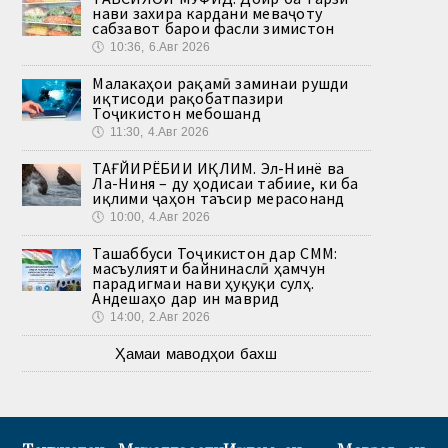
нави захира кардани меваҷоту
сабзавот барои фасли зимистон
🕔
10:36, 6.Авг 2026
Малакаҳои рақамӣ заминаи рушди
иқтисоди рақобатпазири
Тоҷикистон мебошанд
🕔
11:30, 4.Авг 2026
ТАҒЙИРЁБИИ ИҚЛИМ. Эл-Нинё ва
Ла-Ниня – ду ҳодисаи табиие, ки ба
иқлими ҷаҳон таъсир мерасонанд
🕔
10:00, 4.Авг 2026
Ташаббуси Тоҷикистон дар СММ:
масъулияти байнинаслӣ ҳамчун
парадигмаи нави ҳуқуқи сулҳ.
Андешаҳо дар ин маврид
🕔
14:00, 2.Авг 2026
Ҳамаи маводҳои бахш