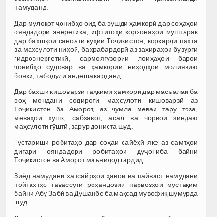
намуданд.
Дар мулоқот ҷонибҳо оид ба рушди ҳамкорӣ дар соҳаҳои
ояндадори энеретика, ифтитоҳи корхонаҳои муштарак
дар бахшҳои саноати кӯҳии Тоҷикистон, коркарди пахта
ва махсулоти ниҳоӣ, баҳрабардорӣ аз захираҳои бузурги
гидроэнергетикӣ, сармоягузории лоиҳаҳои барои
ҷонибҳо судовар ва ҳамкории ниҳодҳои молиявию
бонкӣ, табодули андеша карданд.
Дар бахши кишоварзӣ таҳкими ҳамкорӣ дар масъалаи ба
роҳ мондани содироти маҳсулоти кишоварзӣ аз
Тоҷикистон ба Аморот, аз ҷумла меваи тару тоза,
меваҳои хушк, сабзавот, асал ва чорвои зиндаю
маҳсулоти гӯштӣ, зарур дониста шуд.
Густариши робитаҳо дар соҳаи сайёҳӣ яке аз самтҳои
дигари ояндадори робитаҳои дуҷониба байни
Тоҷикистон ва Аморот маънидод гардид.
Зиёд намудани хатсайрҳои ҳавоӣ ва пайваст намудани
пойтахтҳо тавассути роҳандозии парвозҳои мустақим
байни Абу Забӣ ва Душанбе ба мақсад мувофиқ шумурда
шуд.