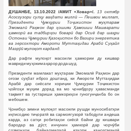
ДУШАНБЕ, 13.10.2022 /АМИТ «Ховар»/.
13 октябр
Асосгузори сулҳу ваҳдати миллӣ — Пешвои миллат,
Президенти Ҷумҳурии Тоҷикистон муҳтарам
Эмомалӣ Раҳмон дар ҳошияи Ҳамоиши Машварати
ҳамкорӣ ва тадбирҳои боварӣ дар Осиё дар шаҳри
Остонаи Ҷумҳурии Қазоқистон бо Вазири энергетика
ва зерсохтори Амороти Муттаҳидаи Арабӣ Суҳайл
Мазрӯӣ мулоқот карданд.
Дар рафти мулоқот масоили ҳамкории ду кишвар
мавриди муҳокима қарор дода шуд.
Президенти мамлакат муҳтарам Эмомалӣ Раҳмон дар
оғози суҳбат иброз доштанд, ки Амороти Муттаҳидаи
Арабӣ дар сиёсати хориҷии Ҷумҳурии Тоҷикистон
ҷойгоҳи муҳим дорад ва мо ҷонибдору ҳавасманди
тақвият ва густариши ҳамкориҳои гуногунҷанба бо он
мебошем.
Ҷонибҳо зимни мулоқот масоили рушди муносибатҳои
иқтисодию тиҷоратӣ ва сармоягузорӣ табодули андеша
карда, аз сатҳи робитаҳои сиёсӣ байни ду кишвари
бародар ва дӯст, инчунин ҳамкорӣ дар чорчӯби
созмонҳои байналмилалӣ изҳори қаноатмандӣ