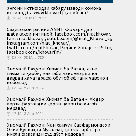
Ҳангоми истифодаи хабару маводи сомона
истинод ба www.khovar.tj ҳатмӣ аст!
🕔
20:24, 20.Май 2024
Саҳифаҳои расмии АМИТ «Ховар» дар
шабакаҳои иҷтимоӣ: facebook.com/niatkhovar,
t.me/niatkhovar, youtube.com/@niat_Khovar_tj,
instagram.com/niat_khovar/,
twitter.com/niatkhovar, Радиои Ховар 101.5 fm,
facebook.com/khovarfm/
🕔
08:23, 20.Май 2024
Эмомалӣ Раҳмон: Хизмат ба Ватан, яъне
хизмати ҳарбӣ, мактаби ҷавонмардӣ ва
давраи ҳаматарафа обутоб ёфтани ҷавонон
мебошад
🕔
08:24, 5.Апр 2024
Эмомалӣ Раҳмон: Хизмат ба Ватан – Модар
қарзи фарзандии ҳар як ҷавон ба ҳисоб
меравад
🕔
17:18, 3.Апр 2024
Эмомалӣ Раҳмон: Ман ҳамчун Сарфармондеҳи
Олии Қувваҳои Мусаллаҳ ҳар як сарбозро
мисли фарзанди худ дӯст медорам