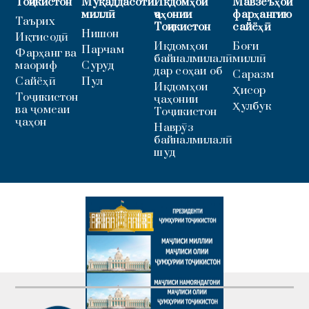
Тоҷикистон
Муқаддасоти
Иқдомҳои
Мавзеъҳои
миллӣ
ҷаҳонии
фарҳангию
Таърих
Тоҷикистон
сайёҳӣ
Нишон
Иқтисодӣ
Иқдомҳои
Боғи
Парчам
Фарҳанг ва
байналмилалӣ
миллӣ
маориф
Суруд
дар соҳаи об
Саразм
Сайёҳӣ
Пул
Иқдомҳои
Ҳисор
Тоҷикистон
ҷаҳонии
Ҳулбук
ва ҷомеаи
Тоҷикистон
ҷаҳон
Наврӯз
байналмилалӣ
шуд