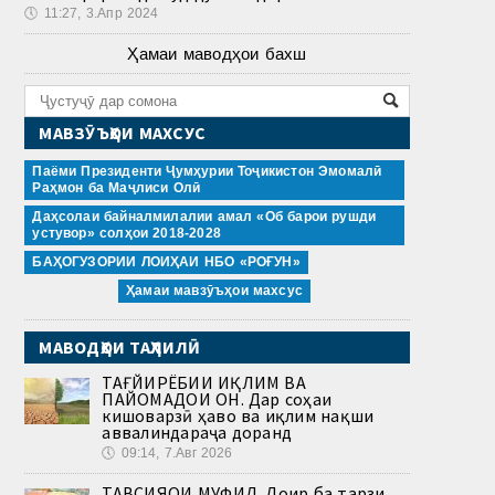
🕔
11:27, 3.Апр 2024
Ҳамаи маводҳои бахш
МАВЗӮЪҲОИ МАХСУС
Паёми Президенти Ҷумҳурии Тоҷикистон Эмомалӣ
Раҳмон ба Маҷлиси Олӣ
Даҳсолаи байналмилалии амал «Об барои рушди
устувор» солҳои 2018-2028
БАҲОГУЗОРИИ ЛОИҲАИ НБО «РОҒУН»
Ҳамаи мавзӯъҳои махсус
МАВОДҲОИ ТАҲЛИЛӢ
ТАҒЙИРЁБИИ ИҚЛИМ ВА
ПАЙОМАДҲОИ ОН. Дар соҳаи
кишоварзӣ ҳаво ва иқлим нақши
аввалиндараҷа доранд
🕔
09:14, 7.Авг 2026
ТАВСИЯҲОИ МУФИД. Доир ба тарзи