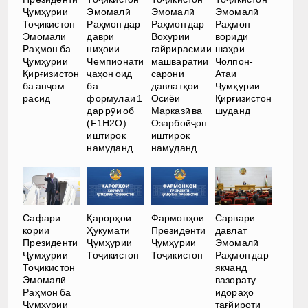
Ҷумҳурии
Эмомалӣ
Эмомалӣ
Эмомалӣ
Тоҷикистон
Раҳмон дар
Раҳмон дар
Раҳмон
Эмомалӣ
даври
Вохӯрии
вориди
Раҳмон ба
ниҳоии
ғайрирасмии
шаҳри
Ҷумҳурии
Чемпионати
машваратии
Чолпон-
Қирғизистон
ҷаҳон оид
сарони
Атаи
ба анҷом
ба
давлатҳои
Ҷумҳурии
расид
формулаи 1
Осиёи
Қирғизистон
дар рӯи об
Марказӣ ва
шуданд
(F1H2O)
Озарбойҷон
иштирок
иштирок
намуданд
намуданд
Сафари
Қарорҳои
Фармонҳои
Сарвари
кории
Ҳукумати
Президенти
давлат
Президенти
Ҷумҳурии
Ҷумҳурии
Эмомалӣ
Ҷумҳурии
Тоҷикистон
Тоҷикистон
Раҳмон дар
Тоҷикистон
якчанд
Эмомалӣ
вазорату
Раҳмон ба
идораҳо
Ҷумҳурии
тағйироти