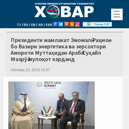
☰
|
|
|
|
"Ховар FM"
TJ
RU
EN
AR
FAR
Президенти мамлакат Эмомалӣ Раҳмон
бо Вазири энергетика ва зерсохтори
Амороти Муттаҳидаи Арабӣ Суҳайл
Мазрӯӣ мулоқот карданд
Октябрь 13, 2022 14:07