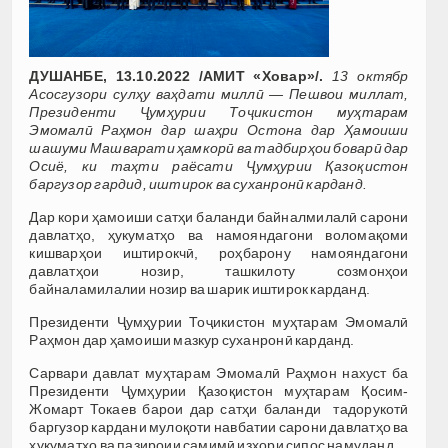
ДУШАНБЕ, 13.10.2022 /АМИТ «Ховар»/.
13 октябр
Асосгузори сулҳу ваҳдати миллӣ — Пешвои миллат,
Президенти Ҷумҳурии Тоҷикистон муҳтарам
Эмомалӣ Раҳмон дар шаҳри Остона дар Ҳамоиши
шашуми Машварати ҳамкорӣ ва тадбирҳои боварӣ дар
Осиё, ки таҳти раёсати Ҷумҳурии Қазоқистон
баргузор гардид, иштирок ва суханронӣ карданд.
Дар кори ҳамоиши сатҳи баланди байналмилалӣ сарони
давлатҳо, ҳукуматҳо ва намояндагони воломақоми
кишварҳои иштирокчӣ, роҳбарону намояндагони
давлатҳои нозир, ташкилоту созмонҳои
байналамилалии нозир ва шарик иштирок карданд.
Президенти Ҷумҳурии Тоҷикистон муҳтарам Эмомалӣ
Раҳмон дар ҳамоиши мазкур суханронӣ карданд.
Сарвари давлат муҳтарам Эмомалӣ Раҳмон нахуст ба
Президенти Ҷумҳурии Қазоқистон муҳтарам Қосим-
Жомарт Токаев барои дар сатҳи баланди тадорукотӣ
баргузор кардани мулоқоти навбатии сарони давлатҳо ва
ҳукуматҳо ва пазироии самимӣ изҳори сипос намуданд.