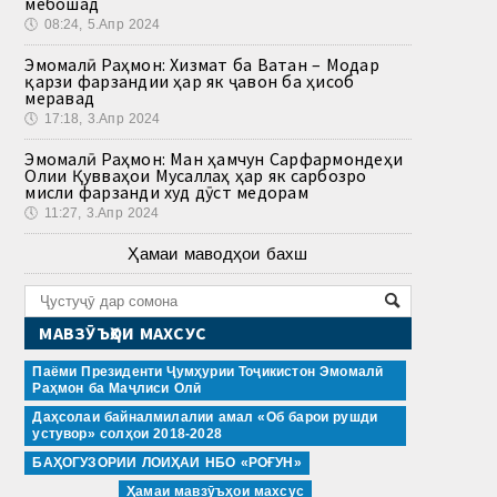
мебошад
🕔
08:24, 5.Апр 2024
Эмомалӣ Раҳмон: Хизмат ба Ватан – Модар
қарзи фарзандии ҳар як ҷавон ба ҳисоб
меравад
🕔
17:18, 3.Апр 2024
Эмомалӣ Раҳмон: Ман ҳамчун Сарфармондеҳи
Олии Қувваҳои Мусаллаҳ ҳар як сарбозро
мисли фарзанди худ дӯст медорам
🕔
11:27, 3.Апр 2024
Ҳамаи маводҳои бахш
МАВЗӮЪҲОИ МАХСУС
Паёми Президенти Ҷумҳурии Тоҷикистон Эмомалӣ
Раҳмон ба Маҷлиси Олӣ
Даҳсолаи байналмилалии амал «Об барои рушди
устувор» солҳои 2018-2028
БАҲОГУЗОРИИ ЛОИҲАИ НБО «РОҒУН»
Ҳамаи мавзӯъҳои махсус