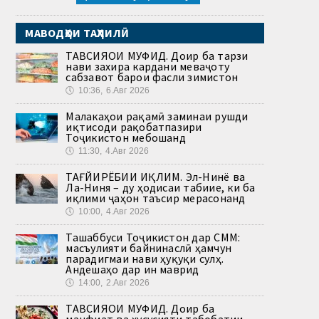
МАВОДҲОИ ТАҲЛИЛӢ
ТАВСИЯҲОИ МУФИД. Доир ба тарзи
нави захира кардани меваҷоту
сабзавот барои фасли зимистон
🕔
10:36, 6.Авг 2026
Малакаҳои рақамӣ заминаи рушди
иқтисоди рақобатпазири
Тоҷикистон мебошанд
🕔
11:30, 4.Авг 2026
ТАҒЙИРЁБИИ ИҚЛИМ. Эл-Нинё ва
Ла-Ниня – ду ҳодисаи табиие, ки ба
иқлими ҷаҳон таъсир мерасонанд
🕔
10:00, 4.Авг 2026
Ташаббуси Тоҷикистон дар СММ:
масъулияти байнинаслӣ ҳамчун
парадигмаи нави ҳуқуқи сулҳ.
Андешаҳо дар ин маврид
🕔
14:00, 2.Авг 2026
ТАВСИЯҲОИ МУФИД. Доир ба