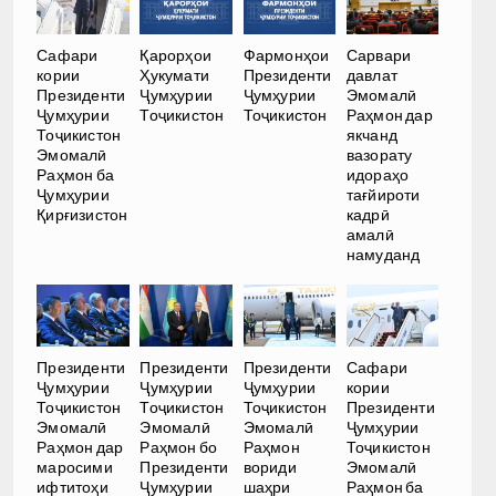
Сафари
Қарорҳои
Фармонҳои
Сарвари
кории
Ҳукумати
Президенти
давлат
Президенти
Ҷумҳурии
Ҷумҳурии
Эмомалӣ
Ҷумҳурии
Тоҷикистон
Тоҷикистон
Раҳмон дар
Тоҷикистон
якчанд
Эмомалӣ
вазорату
Раҳмон ба
идораҳо
Ҷумҳурии
тағйироти
Қирғизистон
кадрӣ
амалӣ
намуданд
Президенти
Президенти
Президенти
Сафари
Ҷумҳурии
Ҷумҳурии
Ҷумҳурии
кории
Тоҷикистон
Тоҷикистон
Тоҷикистон
Президенти
Эмомалӣ
Эмомалӣ
Эмомалӣ
Ҷумҳурии
Раҳмон дар
Раҳмон бо
Раҳмон
Тоҷикистон
маросими
Президенти
вориди
Эмомалӣ
ифтитоҳи
Ҷумҳурии
шаҳри
Раҳмон ба