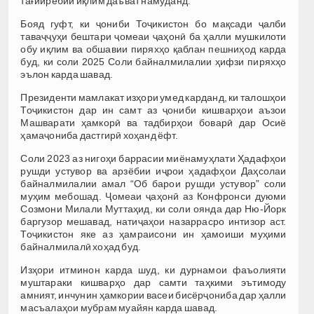
тағйирёбии иқлим даъват намуданд.
Бояд гуфт, ки ҷониби Тоҷикистон бо мақсади ҷалби
таваҷҷуҳи бештари ҷомеаи ҷаҳонӣ ба ҳалли мушкилоти
обу иқлим ва обшавии пиряхҳо қаблан пешниҳод карда
буд, ки соли 2025 Соли байналмилалии ҳифзи пиряхҳо
эълон карда шавад.
Президенти мамлакат изҳори умед карданд, ки талошҳои
Тоҷикистон дар ин самт аз ҷониби кишварҳои аъзои
Машварати ҳамкорӣ ва тадбирҳои боварӣ дар Осиё
ҳамаҷониба дастгирӣ хоҳанд ёфт.
Соли 2023 аз нигоҳи баррасии миёнамуҳлати Ҳадафҳои
рушди устувор ва арзёбии иҷрои ҳадафҳои Даҳсолаи
байналмилалии амал “Об барои рушди устувор” соли
муҳим мебошад. Ҷомеаи ҷаҳонӣ аз Конфронси дуюми
Созмони Милали Муттаҳид, ки соли оянда дар Ню-Йорк
баргузор мешавад, натиҷаҳои назаррасро интизор аст.
Тоҷикистон яке аз ҳамраисони ин ҳамоиши муҳими
байналмилалӣ хоҳад буд.
Изҳори итминон карда шуд, ки дурнамои фаъолияти
муштараки кишварҳо дар самти таҳкими эътимоду
амният, инчунин ҳамкории васеи бисёрҷониба дар ҳалли
масъалаҳои мубрам муайян карда шавад.