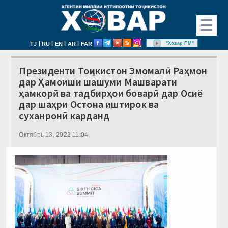
☰
|
|
|
|
"Ховар FM"
TJ
RU
EN
AR
FAR
Президенти Тоҷикистон Эмомалӣ Раҳмон
дар Ҳамоиши шашуми Машварати
ҳамкорӣ ва тадбирҳои боварӣ дар Осиё
дар шаҳри Остона иштирок ва
суханронӣ карданд
Октябрь 13, 2022 11:04