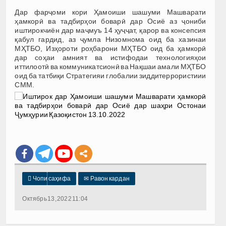
Дар фарҷоми кори Ҳамоиши шашуми Машварати
ҳамкорӣ ва тадбирҳои боварӣ дар Осиё аз ҷониби
иштирокчиён дар маҷмуъ 14 ҳуҷҷат, қарор ва консепсия
қабул гардид, аз ҷумла Низомнома оид ба хазинаи
МҲТБО, Изҳороти роҳбарони МҲТБО оид ба ҳамкорӣ
дар соҳаи амният ва истифодаи технологияҳои
иттилоотӣ ва коммуникатсионӣ ва Нақшаи амали МҲТБО
оид ба татбиқи Стратегияи глобалии зиддитеррористиии
СММ.

Чопи саҳифа
✉
Равон кардан
Октябрь 13, 2022 11:04