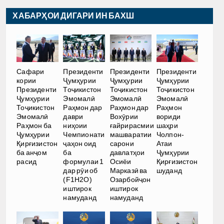
ХАБАРҲОИ ДИГАРИ ИН БАХШ
Сафари
Президенти
Президенти
Президенти
кории
Ҷумҳурии
Ҷумҳурии
Ҷумҳурии
Президенти
Тоҷикистон
Тоҷикистон
Тоҷикистон
Ҷумҳурии
Эмомалӣ
Эмомалӣ
Эмомалӣ
Тоҷикистон
Раҳмон дар
Раҳмон дар
Раҳмон
Эмомалӣ
даври
Вохӯрии
вориди
Раҳмон ба
ниҳоии
ғайрирасмии
шаҳри
Ҷумҳурии
Чемпионати
машваратии
Чолпон-
Қирғизистон
ҷаҳон оид
сарони
Атаи
ба анҷом
ба
давлатҳои
Ҷумҳурии
расид
формулаи 1
Осиёи
Қирғизистон
дар рӯи об
Марказӣ ва
шуданд
(F1H2O)
Озарбойҷон
иштирок
иштирок
намуданд
намуданд