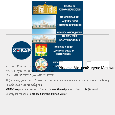
Агентии Миллии Иттилоотии Тоҷикистон
734018. ш. Душанбе, хиёбони Саъдии Шерозӣ,
16 тел.: +992 (37) 2385217, факс: +992 (37) 2232383
© Ҳамаи ҳуқуқ маҳфуз аст. Истифода ва паҳн кардани маводи сомона, дар кадом шакле набошад,
танҳо бо иҷозати хаттии роҳбарияти
АМИТ «Ховар»
имконпазир аст. Истинод ба
www.khovar.tj
ҳатмист. E-mail:
niat@khovar.tj
Омодакунандаи сомона:
Агентии рекламавии "adMedia"