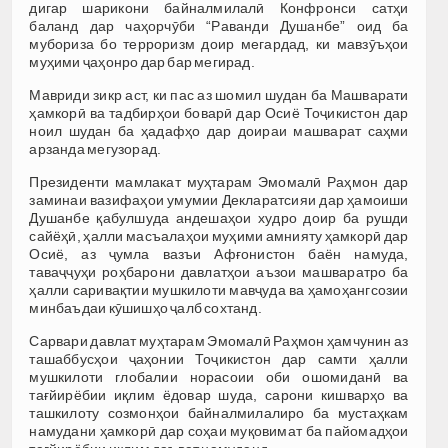
дигар шарикони байналмилалӣ Конфронси сатҳи
баланд дар чаҳорчӯби “Раванди Душанбе” оид ба
мубориза бо терроризм доир мегардад, ки мавзӯъҳои
муҳими ҷаҳонро дар бар мегирад.
Мавриди зикр аст, ки пас аз шомил шудан ба Машварати
ҳамкорӣ ва тадбирҳои боварӣ дар Осиё Тоҷикистон дар
ноил шудан ба ҳадафҳо дар доираи машварат саҳми
арзанда мегузорад.
Президенти мамлакат муҳтарам Эмомалӣ Раҳмон дар
заминаи вазифаҳои умумии Декларатсияи дар ҳамоиши
Душанбе қабулшуда андешаҳои худро доир ба рушди
сайёҳӣ, ҳалли масъалаҳои муҳими амнияту ҳамкорӣ дар
Осиё, аз ҷумла вазъи Афғонистон баён намуда,
таваҷҷуҳи роҳбарони давлатҳои аъзои машваратро ба
ҳалли саривақтии мушкилоти мавҷуда ва ҳамоҳангсозии
минбаъдаи кӯшишҳо ҷалб сохтанд.
Сарвари давлат муҳтарам Эмомалӣ Раҳмон ҳамчунин аз
ташаббусҳои ҷаҳонии Тоҷикистон дар самти ҳалли
мушкилоти глобалии норасоии оби ошомиданӣ ва
тағйирёбии иқлим ёдовар шуда, сарони кишварҳо ва
ташкилоту созмонҳои байналмилалиро ба мустаҳкам
намудани ҳамкорӣ дар соҳаи муқовимат ба пайомадҳои