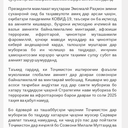
Президенти мамлакат муҳтарам Эмомалӣ Раҳмон зимни
суханронӣ оид ба таҳаввулоти амиқ дар арсаи ҷаҳон,
оқибатҳои пандемияи КОВИД-19, таъсири он ба иқтисод
ва амнияти кишварҳо, буҳрони иқтисодию иҷтимоӣ ва
вазъи амнияти байналмилалию минтақавӣ, афзоиши
терроризм, ифротгароӣ, ҷиноятҳои муташаккили
фаромиллӣ, қочоқи маводи мухаддир ва ҷиноятҳои
киберӣ андешаронӣ карда, талошҳои муштарак дар
мубориза бо ин чолишҳо ва таҳдидҳо, инчунин
ҳамоҳангсозии корҳоро ҷиҳати таҳкими сулҳу субот ва
амният зарур шумурданд.
Таъкид гардид, ки Тоҷикистон иштирокчии фаъоли
муколамаи глобалии амният дар доираи созмонҳои
байналмилалӣ ва минтақавӣ мебошад. Кишвари мо дар
асоси таҷрибаи андӯхтаи худ дар самти мубориза бо
хатару таҳдидҳои ҷаҳонӣ Стратегияи нави мубориза бо
терроризм ва ифротгароиро барои давраи то соли 2025
таҳия ва қабул намуд.
Бо ёдоварӣ аз ташаббусҳои ҷаҳонии Тоҷикистон дар
мубориза бо таҳдиду хатарҳои ҷаҳони муосир Сарвари
давлат таъкид намуданд, ки чанд рӯз пас дар пойтахти
Тоҷикистон дар якҷоягӣ бо Созмони Милали Муттаҳид ва