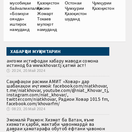
мусобиқаи
Қазоқистон
Остонаи
Ҷумҳурии
байналмилалии
Қосим-
Ҷумҳурии
Қазоқистон
«Бозиҳои
Жомарт
Қазоқистон
оянда»
Токаев
шуданд
иштирок
мулоқот
намуданд
намуданд
ХАБАРҲОИ МУҲИМТАРИН
Ҳангоми истифодаи хабару маводи сомона
истинод ба www.khovar.tj ҳатмӣ аст!
🕔
20:24, 20.Май 2024
Саҳифаҳои расмии АМИТ «Ховар» дар
шабакаҳои иҷтимоӣ: facebook.com/niatkhovar,
t.me/niatkhovar, youtube.com/@niat_Khovar_tj,
instagram.com/niat_khovar/,
twitter.com/niatkhovar, Радиои Ховар 101.5 fm,
facebook.com/khovarfm/
🕔
08:23, 20.Май 2024
Эмомалӣ Раҳмон: Хизмат ба Ватан, яъне
хизмати ҳарбӣ, мактаби ҷавонмардӣ ва
давраи ҳаматарафа обутоб ёфтани ҷавонон