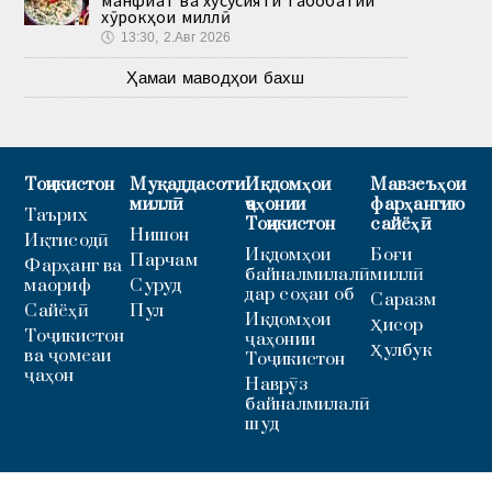
манфиат ва хусусияти табобатии
хӯрокҳои миллӣ
🕔
13:30, 2.Авг 2026
Ҳамаи маводҳои бахш
Тоҷикистон
Муқаддасоти
Иқдомҳои
Мавзеъҳои
миллӣ
ҷаҳонии
фарҳангию
Таърих
Тоҷикистон
сайёҳӣ
Нишон
Иқтисодӣ
Иқдомҳои
Боғи
Парчам
Фарҳанг ва
байналмилалӣ
миллӣ
маориф
Суруд
дар соҳаи об
Саразм
Сайёҳӣ
Пул
Иқдомҳои
Ҳисор
Тоҷикистон
ҷаҳонии
Ҳулбук
ва ҷомеаи
Тоҷикистон
ҷаҳон
Наврӯз
байналмилалӣ
шуд