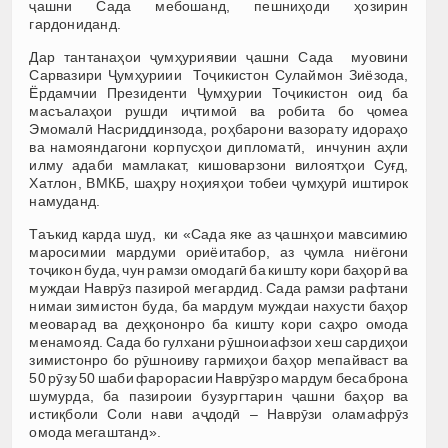
ҷашни Сада мебошанд, пешниҳоди ҳозирин
гардониданд.
Дар тантанаҳои ҷумҳуриявии ҷашни Сада муовини
Сарвазири Ҷумҳуриии Тоҷикистон Сулаймон Зиёзода,
Ёрдамчии Президенти Ҷумҳурии Тоҷикистон оид ба
масъалаҳои рушди иҷтимоӣ ва робита бо ҷомеа
Эмомалӣ Насриддинзода, роҳбарони вазорату идораҳо
ва намояндагони корпусҳои дипломатӣ, инчунин аҳли
илму адаби мамлакат, кишоварзони вилоятҳои Суғд,
Хатлон, ВМКБ, шаҳру ноҳияҳои тобеи ҷумҳурӣ иштирок
намуданд.
Таъкид карда шуд, ки «Сада яке аз ҷашнҳои мавсимию
маросимии мардуми ориёитабор, аз ҷумла ниёгони
тоҷикон буда, чун рамзи омодагӣ ба кишту кори баҳорӣ ва
муждаи Наврӯз пазироӣ мегардид. Сада рамзи рафтани
нимаи зимистон буда, ба мардум муждаи нахусти баҳор
меоварад ва деҳқононро ба кишту кори саҳро омода
менамояд. Сада бо гулхани рӯшноиафзои хеш сардиҳои
зимистонро бо рӯшноиву гармиҳои баҳор мепайваст ва
50 рӯзу 50 шаби фарорасии Наврӯзро мардум бесаброна
шумурда, ба пазироии бузургтарин ҷашни баҳор ва
истиқболи Соли нави аҷдодӣ – Наврӯзи оламафрӯз
омода мегаштанд».