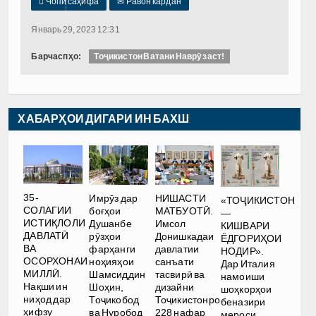

Чопи саҳифа
✉
Равон кардан
Январь 29, 2023 12:31
Барчаспҳо:
Тоҷикистон Ватани Наврӯз аст!
ХАБАРҲОИ ДИГАРИ ИН БАХШ
35-
Имрӯз дар
НИШАСТИ
«ТОҶИКИСТОН
СОЛАГИИ
боғҳои
МАТБУОТӢ.
—
ИСТИҚЛОЛИ
Душанбе
Имсол
КИШВАРИ
ДАВЛАТӢ
рӯзҳои
Донишкадаи
ЁДГОРИҲОИ
ВА
фарҳанги
давлатии
НОДИР».
ОСОРХОНАИ
ноҳияҳои
санъати
Дар Италия
МИЛЛӢ.
Шамсиддин
тасвирӣ ва
намоиши
Нақши ин
Шоҳин,
дизайни
шоҳкорҳои
ниҳод дар
Тоҷикобод
Тоҷикистонро
беназири
ҳифзу
ва Нуробод
228 нафар
мероси