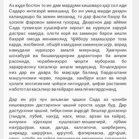
Аз аҳди бостон то ин дам мардуми кишоварз ҳар сол иди
Садаро интизорӣ мекашанд. Бо ин умед марди деҳқон
каландашро ба замин мезанад, то дар фасли баҳор ба
ҳосили фаровон замина гузорад. Деҳқонон дар айёми
Сада тухмиҳои хушсифати зироат ва нуриҳои зарурӣ
даст­рас намуда, олоти корӣ ва заминро барои кишти
баҳорӣ омода менамоянд. Ҷӯйбору заҳкашҳоро тоза
карда, яхобмонӣ, обшӯй намудани заминҳои шӯр, ворид
намудани нуриҳоро амалӣ мекунанд. Ҳамчунин
шохабурӣ ва башаклдарории дарахтонро ба анҷом
расонида, чорабиниҳоро ҷиҳати мубориза бо
зараррасону касалиҳо анҷом медиҳанд. Хоҷагидорон
низ дар ин давра бо мақсади баланд бардоштани
маҳсулнокии чорво, паранда, занбӯри асал ва моҳӣ
ҳолати зоогигиении ҷойҳои нигоҳдорӣ, ҳифзи растанию
наботот аз касалиҳо ва ғайраро амалӣ мегардонанд.
Дар ин рӯз чун анъанаи ҷашни Сада аз ҷониби
кишоварзон дастархони ҷашнӣ ороста шуда буд. Дар
дастурхони ҷашнӣ, тибқи оини аҷдодӣ бештар донагиҳо
(гандум, лӯбиё, нахӯд, наск, мош, арзан ва ғайра),
инчунин хӯрокҳои хушлаззат-мошкичирӣ, лӯбию
нахӯдшӯрак, кашк, далда, каллапоча, ширбиринҷ,
ширкаду, ширрӯған, қурутоб, фатирмаска, дӯғҷӯшӣ,
умоч, шӯрбо ва ғайра пешниҳоди меҳмонон гардонида