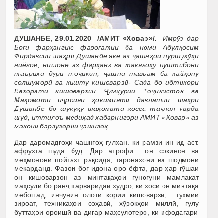
ДУШАНБЕ, 29.01.2020 /АМИТ «Ховар»/.
Имрӯз дар
Боғи фарҳангию фароғатии ба номи Абулқосим
Фирдавсии шаҳри Душанбе яке аз ҷашнҳои пуршукӯҳи
ниёгон, нишоне аз фарҳанг ва такягоҳу пуштибони
таърихи дури тоҷикон, ҷашни тавъам ба кайҳону
солшуморӣ ва кишту кишоварзӣ- Сада бо ибтикори
Вазорати кишоварзии Ҷумҳурии Тоҷикистон ва
Мақомоти иҷроияи ҳокимияти давлатии шаҳри
Душанбе бо шукӯҳу шаҳомати хосса таҷлил карда
шуд, иттилоъ медиҳад хабарнигори АМИТ «Ховар» аз
макони баргузории ҷашнгоҳ.
Дар даромадгоҳи ҷашнгоҳ гулхан, ки рамзи ин ид аст,
афрӯхта шуда буд. Дар атрофи он сокинон ва
меҳмонони пойтахт рақсида, таронахонӣ ва шодмонӣ
мекарданд. Фазои боғ идона оро ёфта, дар ҳар гӯшаи
он кишоварзон аз минтақаҳои гуногуни мамлакат
маҳсули бо ранҷ парваридаи худро, ки хоси он минтақа
мебошад, инчунин олоти кории кишоварзӣ, тухмии
зироат, техникаҳои соҳавӣ, хӯрокҳои миллӣ, гулу
буттаҳои ороишӣ ва дигар маҳсулотеро, ки ифодагари