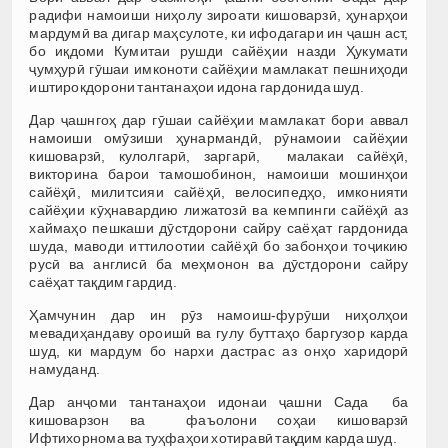
радифи намоиши ниҳолу зироати кишоварзӣ, ҳунарҳои
мардумӣ ва дигар маҳсулоте, ки ифодагари ин ҷашн аст,
бо иқдоми Кумитаи рушди сайёҳии назди Ҳукумати
ҷумҳурӣ гӯшаи имконоти сайёҳии мамлакат пешниҳоди
иштирокдорони тантанаҳои идона гардонида шуд.
Дар ҷашнгоҳ дар гӯшаи сайёҳии мамлакат бори аввал
намоиши омӯзиши ҳунармандӣ, рӯнамоии сайёҳии
кишоварзӣ, кулолгарӣ, заргарӣ, малакаи сайёҳӣ,
викторина барои тамошобинон, намоиши мошинҳои
сайёҳӣ, милитсияи сайёҳӣ, велосипедҳо, имконияти
сайёҳии кӯҳнавардию лижатозӣ ва кемпинги сайёҳӣ аз
хаймаҳо пешкаши дӯстдорони сайру саёҳат гардонида
шуда, маводи иттилоотии сайёҳӣ бо забонҳои тоҷикию
русӣ ва англисӣ ба меҳмонон ва дӯстдорони сайру
саёҳат тақдим гардид.
Ҳамчунин дар ин рӯз намоиш-фурӯши ниҳолҳои
мевадиҳандаву ороишӣ ва гулу буттаҳо баргузор карда
шуд, ки мардум бо нархи дастрас аз онҳо харидорӣ
намуданд.
Дар анҷоми тантанаҳои идонаи ҷашни Сада ба
кишоварзон ва фаъолони соҳаи кишоварзӣ
Ифтихорнома ва туҳфаҳои хотиравӣ тақдим карда шуд.