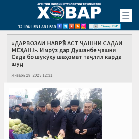
☰
|
|
|
|
"Ховар FM"
TJ
RU
EN
AR
FAR
«ДАРВОЗАИ НАВРӮЗ АСТ ҶАШНИ САДАИ
МЕҲАН!». Имрӯз дар Душанбе ҷашни
Сада бо шукӯҳу шаҳомат таҷлил карда
шуд
Январь 29, 2023 12:31