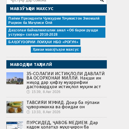
МАВЗӮЪҲОИ МАХСУС
Паёми Президенти Ҷумҳурии Тоҷикистон Эмомалӣ
Раҳмон ба Маҷлиси Олӣ
Даҳсолаи байналмилалии амал «Об барои рушди
устувор» солҳои 2018-2028
БАҲОГУЗОРИИ ЛОИҲАИ НБО «РОҒУН»
Ҳамаи мавзӯъҳои махсус
МАВОДҲОИ ТАҲЛИЛӢ
35-СОЛАГИИ ИСТИҚЛОЛИ ДАВЛАТӢ
ВА ОСОРХОНАИ МИЛЛӢ. Нақши ин
ниҳод дар ҳифзу муаррифии
дастовардҳои истиқлол муҳим аст
🕔
15:39, 8.Авг 2026
ТАВСИЯИ МУФИД. Доир ба пӯпаки
ҷуворимакка ва фоидаи он
🕔
13:33, 8.Авг 2026
ПУРСИДЕД, ҶАВОБ МЕДИҲЕМ. Дар
кадом ҳолатҳо муҳоҷирон ба