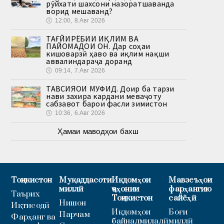
рӯйхати шахсони назоратшаванда
ворид мешаванд?
🕔
12:00, 8.Авг 2026
ТАҒЙИРЁБИИ ИҚЛИМ ВА
ПАЙОМАДҲОИ ОН. Дар соҳаи
кишоварзӣ ҳаво ва иқлим нақши
аввалиндараҷа доранд
🕔
09:14, 7.Авг 2026
ТАВСИЯҲОИ МУФИД. Доир ба тарзи
нави захира кардани меваҷоту
сабзавот барои фасли зимистон
🕔
10:36, 6.Авг 2026
Ҳамаи маводҳои бахш
Тоҷикистон
Муқаддасоти
Иқдомҳои
Мавзеъҳои
миллӣ
ҷаҳонии
фарҳангию
Таърих
Тоҷикистон
сайёҳӣ
Нишон
Иқтисодӣ
Иқдомҳои
Боғи
Парчам
Фарҳанг ва
байналмилалӣ
миллӣ