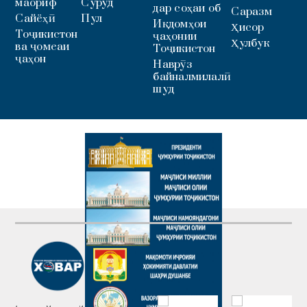
маориф
Суруд
дар соҳаи об
Саразм
Сайёҳӣ
Пул
Иқдомҳои
Ҳисор
Тоҷикистон
ҷаҳонии
Ҳулбук
ва ҷомеаи
Тоҷикистон
ҷаҳон
Наврӯз
байналмилалӣ
шуд