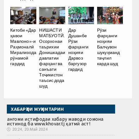
Китоби «Дар
НИШАСТИ
Дар
Рӯзи
ҳавои
МАТБУОТӢ.
Душанбе
фарҳанги
Мавлоно»-и
Осорхонаи
Рӯзи
ноҳияи
Раҳмоналӣ
таърихии
фарҳанги
Балҷувон
Мирализода
Донишкадаи
ноҳияи
шукуҳманд
рӯнамоӣ
давлатии
Дарвоз
таҷлил
гардид
фарҳанг ва
баргузор
карда шуд
санъати
гардид
Тоҷикистон
таъсис дода
шуд
ХАБАРҲОИ МУҲИМТАРИН
Ҳангоми истифодаи хабару маводи сомона
истинод ба www.khovar.tj ҳатмӣ аст!
🕔
20:24, 20.Май 2024