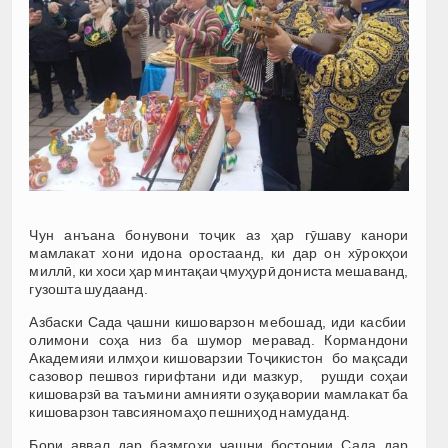
Чун анъана бонувони тоҷик аз ҳар гӯшаву канори
мамлакат хони идона оростаанд, ки дар он хӯрокҳои
миллӣ, ки хоси ҳар минтақаи ҷмуҳурӣ дониста мешаванд,
гузошта шудаанд.
Азбаски Сада ҷашни кишоварзон мебошад, иди касбии
олимони соҳа низ ба шумор меравад. Кормандони
Академияи илмҳои кишоварзии Тоҷикистон бо мақсади
сазовор пешвоз гирифтани иди мазкур, рушди соҳаи
кишоварзӣ ва таъмини амния­ти озуқавории мамлакат ба
кишоварзон тавсияномаҳо пешниҳод намуданд.
Бори аввал дар базмгоҳи ҷашни бостонии Сада дар