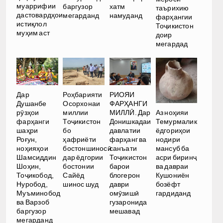
муаррифии
баргузор
хатм
таърихию
дастовардҳои
мегарданд
намуданд
фарҳангии
истиқлол
Тоҷикистон
муҳим аст
доир
мегардад
Дар
Роҳбарияти
РИОЯИ
Душанбе
Осорхонаи
ФАРҲАНГИ
Аз ноҳияи
рӯзҳои
миллии
МИЛЛӢ. Дар
Темурмалик
фарҳанги
Тоҷикистон
Донишкадаи
ёдгориҳои
шаҳри
бо
давлатии
нодири
Роғун,
ҳафриёти
фарҳанг ва
мансуб ба
ноҳияҳои
бостоншиносӣ
санъати
асри биринҷ
Шамсиддин
дар ёдгории
Тоҷикистон
ва давраи
Шоҳин,
бостонии
барои
Кушониён
Тоҷикобод,
Сайёд
блогерон
бозёфт
Нуробод,
шинос шуд
даври
гардиданд
Муъминобод
омӯзишӣ
ва Варзоб
гузаронида
баргузор
мешавад
мегарданд