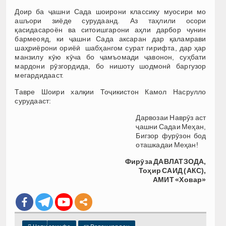
Доир ба ҷашни Сада шоирони классику муосири мо
ашъори зиёде сурудаанд. Аз таҳлили осори
қасидасароён ва ситоишгарони аҳли дарбор чунин
бармеояд, ки ҷашни Сада аксаран дар қаламрави
шаҳриёрони ориёӣ шабҳангом сурат гирифта, дар ҳар
манзилу кӯю кӯча бо ҷамъомади ҷавонон, суҳбати
мардони рӯзгордида, бо нишоту шодмонӣ баргузор
мегардидааст.
Тавре Шоири халқии Тоҷикистон Камол Насрулло
сурудааст:
Дарвозаи Наврӯз аст
ҷашни Садаи Меҳан,
Бигзор фурӯзон бод
оташкадаи Меҳан!
Фирӯза ДАВЛАТЗОДА,
Тоҳир САИД (АКС),
АМИТ «Ховар»