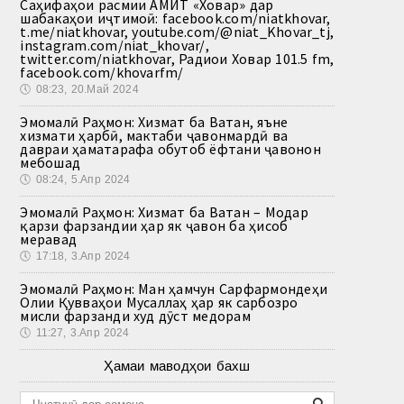
Саҳифаҳои расмии АМИТ «Ховар» дар
шабакаҳои иҷтимоӣ: facebook.com/niatkhovar,
t.me/niatkhovar, youtube.com/@niat_Khovar_tj,
instagram.com/niat_khovar/,
twitter.com/niatkhovar, Радиои Ховар 101.5 fm,
facebook.com/khovarfm/
🕔
08:23, 20.Май 2024
Эмомалӣ Раҳмон: Хизмат ба Ватан, яъне
хизмати ҳарбӣ, мактаби ҷавонмардӣ ва
давраи ҳаматарафа обутоб ёфтани ҷавонон
мебошад
🕔
08:24, 5.Апр 2024
Эмомалӣ Раҳмон: Хизмат ба Ватан – Модар
қарзи фарзандии ҳар як ҷавон ба ҳисоб
меравад
🕔
17:18, 3.Апр 2024
Эмомалӣ Раҳмон: Ман ҳамчун Сарфармондеҳи
Олии Қувваҳои Мусаллаҳ ҳар як сарбозро
мисли фарзанди худ дӯст медорам
🕔
11:27, 3.Апр 2024
Ҳамаи маводҳои бахш