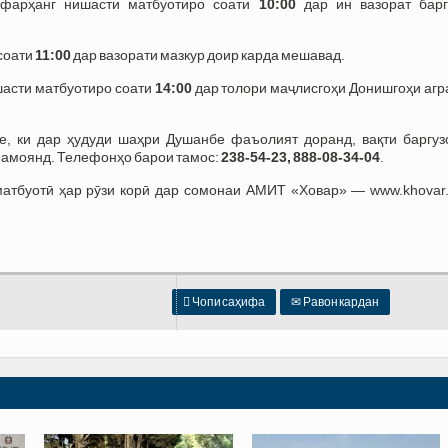
 фарҳанг нишасти матбуотиро соати
10:00
дар ин вазорат барг
соати
11:00
дар вазорати мазкур доир карда мешавад.
шасти матбуотиро соати
14:00
дар толори маҷлисгоҳи Донишгоҳи агр
е, ки дар ҳудуди шаҳри Душанбе фаъолият доранд, вақти баргуз
намоянд. Телефонҳо барои тамос:
238-54-23, 888-08-34-04
.
матбуотӣ ҳар рӯзи корӣ дар сомонаи АМИТ «Ховар» — www.khovar.t

Чопи саҳифа
✉
Равон кардан