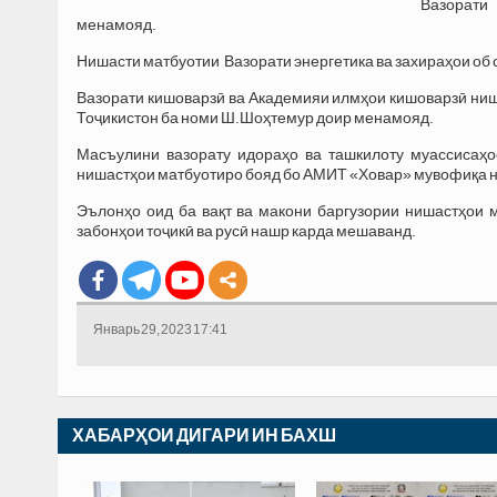
Вазорати
менамояд.
Нишасти матбуотии Вазорати энергетика ва захираҳои об 
Вазорати кишоварзӣ ва Академияи илмҳои кишоварзӣ ни
Тоҷикистон ба номи Ш.Шоҳтемур доир менамояд.
Масъулини вазорату идораҳо ва ташкилоту муассисаҳо
нишастҳои матбуотиро бояд бо АМИТ «Ховар» мувофиқа 
Эълонҳо оид ба вақт ва макони баргузории нишастҳои 
забонҳои тоҷикӣ ва русӣ нашр карда мешаванд.
Январь 29, 2023 17:41
ХАБАРҲОИ ДИГАРИ ИН БАХШ