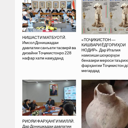
НИШАСТИ МАТБУОТӢ.
«ТОҶИКИСТОН —
Имсол Донишкадаи
КИШВАРИ ЁДГОРИҲОИ
давлатии санъати тасвирӣ ва
НОДИР». Дар Италия
дизайни Тоҷикистонро 228
намоиши шоҳкорҳои
нафар хатм намуданд
беназири мероси таъри
фарҳангии Тоҷикистон д
мегардад
РИОЯИ ФАРҲАНГИ МИЛЛӢ.
Дар Донишкадаи давлатии