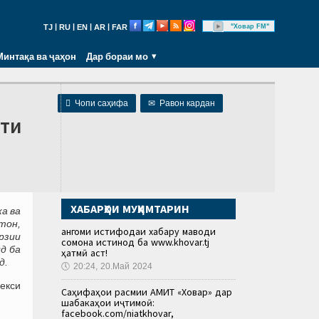
|
|
|
|
"Ховар FM"
TJ
RU
EN
AR
FAR
Минтақа ва ҷаҳон
Дар бораи мо

Чопи саҳифа
✉
Равон кардан
сти
ХАБАРҲОИ МУҲИМТАРИН
а ва
тон,
Ҳангоми истифодаи хабару маводи
рзии
сомона истинод ба www.khovar.tj
д ба
ҳатмӣ аст!
д.
🕔
20:24, 20.Май 2024
екси
Саҳифаҳои расмии АМИТ «Ховар» дар
шабакаҳои иҷтимоӣ:
facebook.com/niatkhovar,