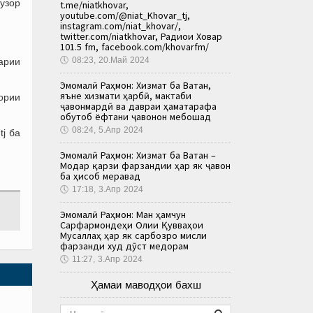
узор
t.me/niatkhovar,
youtube.com/@niat_Khovar_tj,
instagram.com/niat_khovar/,
twitter.com/niatkhovar, Радиои Ховар
101.5 fm, facebook.com/khovarfm/
🕔
08:23, 20.Май 2024
арии
Эмомалӣ Раҳмон: Хизмат ба Ватан,
яъне хизмати ҳарбӣ, мактаби
ории
ҷавонмардӣ ва давраи ҳаматарафа
обутоб ёфтани ҷавонон мебошад
🕔
08:24, 5.Апр 2024
j ба
Эмомалӣ Раҳмон: Хизмат ба Ватан –
Модар қарзи фарзандии ҳар як ҷавон
ба ҳисоб меравад
🕔
17:18, 3.Апр 2024
Эмомалӣ Раҳмон: Ман ҳамчун
Сарфармондеҳи Олии Қувваҳои
Мусаллаҳ ҳар як сарбозро мисли
фарзанди худ дӯст медорам
🕔
11:27, 3.Апр 2024
Ҳамаи маводҳои бахш