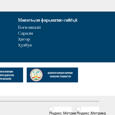
Мавзеъҳои фарҳангию сайёҳӣ
Боғи миллӣ
Саразм
Ҳисор
Ҳулбук