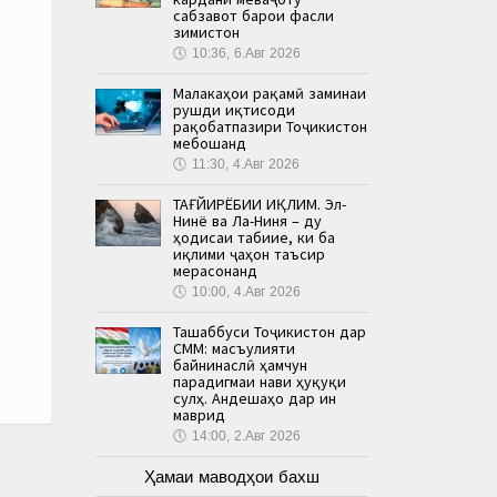
сабзавот барои фасли
зимистон
🕔
10:36, 6.Авг 2026
Малакаҳои рақамӣ заминаи
рушди иқтисоди
рақобатпазири Тоҷикистон
мебошанд
🕔
11:30, 4.Авг 2026
ТАҒЙИРЁБИИ ИҚЛИМ. Эл-
Нинё ва Ла-Ниня – ду
ҳодисаи табиие, ки ба
иқлими ҷаҳон таъсир
мерасонанд
🕔
10:00, 4.Авг 2026
Ташаббуси Тоҷикистон дар
СММ: масъулияти
байнинаслӣ ҳамчун
парадигмаи нави ҳуқуқи
сулҳ. Андешаҳо дар ин
маврид
🕔
14:00, 2.Авг 2026
Ҳамаи маводҳои бахш