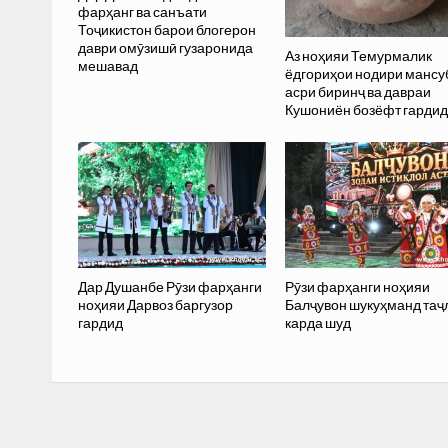
фарҳанг ва санъати
Тоҷикистон барои блогерон
даври омӯзишӣ гузаронида
Аз ноҳияи Темурмалик
мешавад
ёдгориҳои нодири мансу
асри биринҷ ва давраи
Кушониён бозёфт гарди
Дар Душанбе Рӯзи фарҳанги
Рӯзи фарҳанги ноҳияи
ноҳияи Дарвоз баргузор
Балҷувон шукуҳманд таҷ
гардид
карда шуд