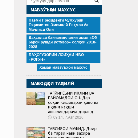
МАВЗӮЪҲОИ МАХСУС
Паёми Президенти Ҷумҳурии
Тоҷикистон Эмомалӣ Раҳмон ба
Маҷлиси Олӣ
Даҳсолаи байналмилалии амал «Об
барои рушди устувор» солҳои 2018-
2028
БАҲОГУЗОРИИ ЛОИҲАИ НБО
«РОҒУН»
Ҳамаи мавзӯъҳои махсус
МАВОДҲОИ ТАҲЛИЛӢ
ТАҒЙИРЁБИИ ИҚЛИМ ВА
ПАЙОМАДҲОИ ОН. Дар
соҳаи кишоварзӣ ҳаво ва
иқлим нақши
аввалиндараҷа доранд
🕔
09:14, 7.Авг 2026
ТАВСИЯҲОИ МУФИД. Доир
ба тарзи нави захира
кардани меваҷоту