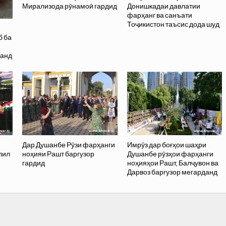
Мирализода рӯнамоӣ гардид
Донишкадаи давлатии
фарҳанг ва санъати
Тоҷикистон таъсис дода шуд
б ба
данд
Дар Душанбе Рӯзи фарҳанги
Имрӯз дар боғҳои шаҳри
лил
ноҳияи Рашт баргузор
Душанбе рӯзҳои фарҳанги
гардид
ноҳияҳои Рашт, Балҷувон ва
Дарвоз баргузор мегарданд