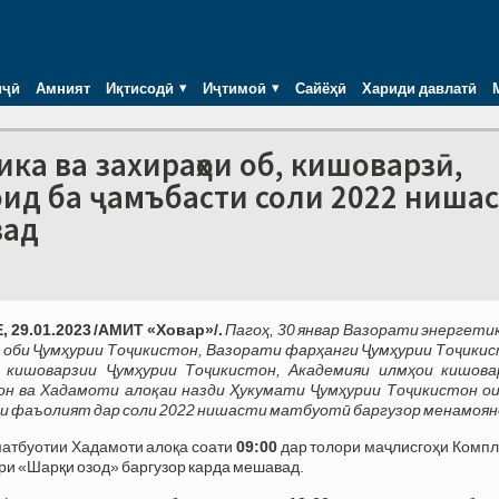
иҷӣ
Амният
Иқтисодӣ
Иҷтимоӣ
Сайёҳӣ
Хариди давлатӣ
тика ва захираҳои об, кишоварзӣ,
оид ба ҷамъбасти соли 2022 ниша
вад
 29.01.2023 /АМИТ «Ховар»/.
Пагоҳ,
30 январ Вазорати энергетик
 оби Ҷумҳурии Тоҷикистон, Вазорати фарҳанги Ҷумҳурии Тоҷикис
 кишоварзии Ҷумҳурии Тоҷикистон, Академияи илмҳои кишова
он ва Хадамоти алоқаи назди Ҳукумати Ҷумҳурии Тоҷикистон ои
 фаъолият дар соли 2022 нишасти матбуотӣ баргузор менамоян
атбуотии Хадамоти алоқа соати
09:00
дар толори маҷлисгоҳи Компл
ри «Шарқи озод» баргузор карда мешавад.