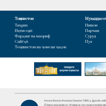
Тоҷикистон
Муқаддасо
Таърих
Нишон
Иқтисодӣ
Парчам
Фарҳанг ва маориф
Суруд
Сайёҳӣ
Пул
Тоҷикистон ва ҷомеаи ҷаҳон
Агентии Миллии Иттилоотии Тоҷикистон 734018. ш. Душанбе, хиёбони 
© Ҳамаи ҳуқуқ маҳфуз аст. Истифода ва паҳн кардани маводи сомо