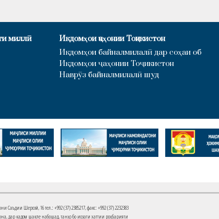
ти миллӣ
Иқдомҳои ҷаҳонии Тоҷикистон
Иқдомҳои байналмилалӣ дар соҳаи об
Иқдомҳои ҷаҳонии Тоҷикистон
Наврӯз байналмилалӣ шуд
Саъдии Шерозӣ, 16 тел.: +992 (37) 2385217, факс: +992 (37) 2232383
на, дар кадом шакле набошад, танҳо бо иҷозати хаттии роҳбарияти