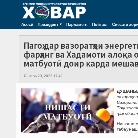
Асосӣ
Президент
Парламент
Пойтахт
Сиёсати хор
Пагоҳ дар вазоратҳои энерге
фарҳанг ва Хадамоти алоқа 
матбуотӣ доир карда меша
Январь 29, 2023 17:41
ДУШАНБЕ,
захираҳои
Вазорати
Тоҷикист
ҷамъбасти
Нишасти м
табъу наш