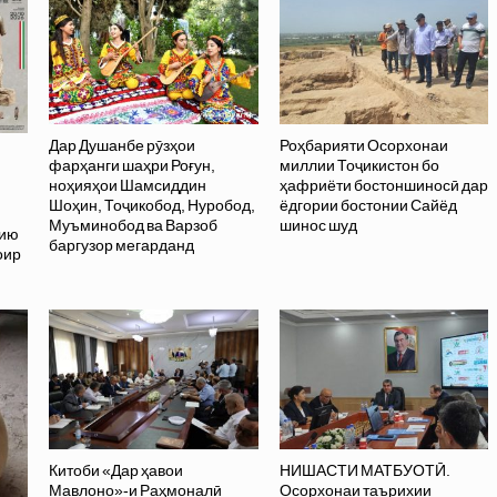
Дар Душанбе рӯзҳои
Роҳбарияти Осорхонаи
фарҳанги шаҳри Роғун,
миллии Тоҷикистон бо
ноҳияҳои Шамсиддин
ҳафриёти бостоншиносӣ дар
Шоҳин, Тоҷикобод, Нуробод,
ёдгории бостонии Сайёд
Муъминобод ва Варзоб
шинос шуд
хию
баргузор мегарданд
оир
Китоби «Дар ҳавои
НИШАСТИ МАТБУОТӢ.
Мавлоно»-и Раҳмоналӣ
Осорхонаи таърихии