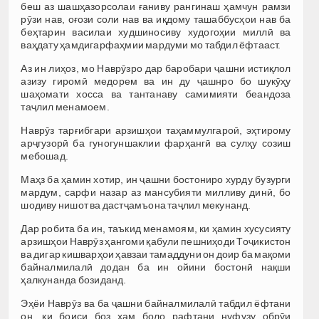
беш аз шашҳазорсолаи ғаниву рангинаш ҳамчун рамзи
рӯзи нав, оғози соли нав ва иқдому ташаббусҳои нав ба
беҳтарин василаи худшиносиву худогоҳии миллӣ ва
ваҳдату ҳамдигарфаҳмии мардуми мо табдил ёфтааст.
Аз ин лиҳоз, мо Наврӯзро дар баробари ҷашни истиқлол
азизу гиромӣ медорем ва ин ду ҷашнро бо шукӯҳу
шаҳомати хосса ва тантанаву самимияти беандоза
таҷлил менамоем.
Наврӯз тарғибгари арзишҳои таҳаммулгароӣ, эҳтирому
арҷгузорӣ ба гуногуншаклии фарҳангӣ ва сулҳу созиш
мебошад.
Маҳз ба ҳамин хотир, ин ҷашни бостониро хурду бузурги
мардум, сарфи назар аз мансубияти милливу динӣ, бо
шодиву нишот ва дастҷамъона таҷлил мекунанд.
Дар робита ба ин, таъкид менамоям, ки ҳамин хусусияту
арзишҳои Наврӯз ҳангоми қабули пешниҳоди Тоҷикистон
ва дигар кишварҳои ҳавзаи тамаддуни он доир ба мақоми
байналмилалӣ додан ба ин ойини бостонӣ нақши
ҳалкунанда бозиданд.
Эҳёи Наврӯз ва ба ҷашни байналмилалӣ табдил ёфтани
он, ки боиси боз ҳам боло рафтани нуфузу обрӯи