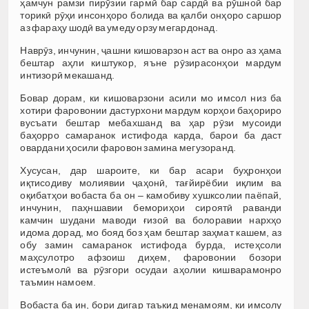
ҳамчун рамзи пирӯзии гармӣ бар сардӣ ва рӯшноӣ бар
торикӣ рӯҳи инсонҳоро болида ва қалби онҳоро саршор
аз фараҳу шодӣ ва умеду орзу мегардонад.
Наврӯз, инчунин, ҷашни кишоварзон аст ва онро аз ҳама
бештар аҳли киштукор, яъне рӯзирасонҳои мардум
интизорӣ мекашанд.
Бовар дорам, ки кишоварзони асили мо имсол низ ба
хотири фаровонии дастурхони мардум корҳои баҳориро
вусъати бештар мебахшанд ва ҳар рӯзи мусоиди
баҳорро самаранок истифода карда, барои ба даст
овардани ҳосили фаровон замина мегузоранд.
Хусусан, дар шароите, ки бар асари буҳронҳои
иқтисодиву молиявии ҷаҳонӣ, тағйирёбии иқлим ва
оқибатҳои вобаста ба он – камобиву хушксолии паёпай,
инчунин, паҳншавии бемориҳои сироятӣ раванди
камчин шудани маводи ғизоӣ ва болоравии нархҳо
идома дорад, мо бояд боз ҳам бештар заҳмат кашем, аз
обу замин самаранок истифода бурда, истеҳсоли
маҳсулотро афзоиш диҳем, фаровонии бозори
истеъмолӣ ва рӯзгори осудаи аҳолии кишварамонро
таъмин намоем.
Вобаста ба ин, бори дигар таъкид менамоям, ки имсолу