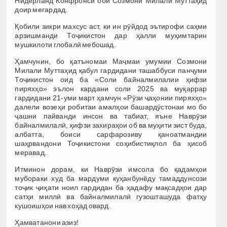
Нидерланд Конфронси оби Созмони Милали Муттаҳид
доир мегардад.
Қобили зикри махсус аст, ки ин рӯйдод эътирофи саҳми
арзишманди Тоҷикистон дар ҳалли муҳимтарин
мушкилоти глобалӣ мебошад.
Ҳамчунин, бо қатъномаи Маҷмаи умумии Созмони
Милали Муттаҳид қабул гардидани ташаббуси панҷуми
Тоҷикистон оид ба «Соли байналмилалии ҳифзи
пиряхҳо» эълон кардани соли 2025 ва муқаррар
гардидани 21-уми март ҳамчун «Рӯзи ҷаҳонии пиряхҳо»
далели возеҳи робитаи амалҳои башардӯстонаи мо бо
ҷашни пайванди инсон ва табиат, яъне Наврӯзи
байналмилалӣ, ҳифзи захираҳои об ва муҳити зист буда,
албатта, боиси сарфарозиву қаноатмандии
шаҳрвандони Тоҷикистони соҳибистиқлол ба ҳисоб
меравад.
Итминон дорам, ки Наврӯзи имсола бо қадамҳои
мубораки худ ба мардуми куҳанбунёду тамаддунсози
тоҷик ҷиҳати ноил гардидан ба ҳадафу мақсадҳои дар
сатҳи миллӣ ва байналмилалӣ гузошташуда фатҳу
кушоишҳои нав хоҳад овард.
Ҳамватанони азиз!