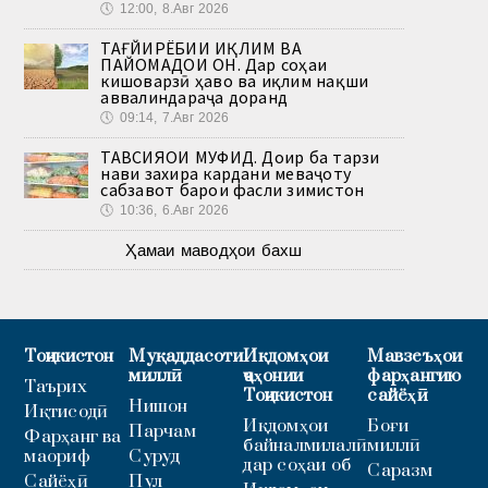
🕔
12:00, 8.Авг 2026
ТАҒЙИРЁБИИ ИҚЛИМ ВА
ПАЙОМАДҲОИ ОН. Дар соҳаи
кишоварзӣ ҳаво ва иқлим нақши
аввалиндараҷа доранд
🕔
09:14, 7.Авг 2026
ТАВСИЯҲОИ МУФИД. Доир ба тарзи
нави захира кардани меваҷоту
сабзавот барои фасли зимистон
🕔
10:36, 6.Авг 2026
Ҳамаи маводҳои бахш
Тоҷикистон
Муқаддасоти
Иқдомҳои
Мавзеъҳои
миллӣ
ҷаҳонии
фарҳангию
Таърих
Тоҷикистон
сайёҳӣ
Нишон
Иқтисодӣ
Иқдомҳои
Боғи
Парчам
Фарҳанг ва
байналмилалӣ
миллӣ
маориф
Суруд
дар соҳаи об
Саразм
Сайёҳӣ
Пул