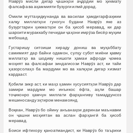
Наврӯз мисли дигар ҷашнҳои аҷдодии мо ҳикмату
фалсафа ва аҳаммияти бузурги илмӣ дорад.
Омили муттаҳидкунанда ва василаи ҳамдигарфаҳмии
халқу миллатҳои гуногун будани Наврӯз яке аз
бузургтарин ҳикматҳои он ба ҳисоб меравад, ки дар
шароити мураккабу печидаи ҷаҳони имрӯза бисёр муҳим
мебошад.
Густаришу ситоиши хираду дониш ва муҳаббату
самимият дар байни одамон, сулҳу субот миёни қавму
миллатҳо ва шодиву нишоти ҳамаи афроди ҷомеа
моҳият ва фалсафаи зиндагисози Наврӯз аст, ки тайи
ҳазорсолаҳо ба мардуми мо ва халқҳои дигар хизмат
кардааст.
Қобили зикр аст, ки маҳз ҳамин хусусиятҳои Наврӯз дар
замири мардуми мо инъикос ёфта, аҳли башар
тоҷиконро ҳамчун миллати фарҳангиву тамаддунсоз
мешиносанду эҳтиром менамоянд.
Воқеан, Наврӯз бо ойину анъанаҳои деринаи маънавии
он ҷашни моҳиятан ва аслан фарҳангӣ ба ҳисоб
меравад.
Боиси ифтихору қаноатмандист, ки Наврӯз бо таърихи