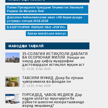
Паёми Президенти Ҷумҳурии Тоҷикистон Эмомалӣ
Раҳмон ба Маҷлиси Олӣ
Даҳсолаи байналмилалии амал «Об барои рушди
устувор» солҳои 2018-2028
БАҲОГУЗОРИИ ЛОИҲАИ НБО «РОҒУН»
Ҳамаи мавзӯъҳои махсус
МАВОДҲОИ ТАҲЛИЛӢ
35-СОЛАГИИ ИСТИҚЛОЛИ ДАВЛАТӢ
ВА ОСОРХОНАИ МИЛЛӢ. Нақши ин
ниҳод дар ҳифзу муаррифии
дастовардҳои истиқлол муҳим аст
🕔
15:39, 8.Авг 2026
ТАВСИЯИ МУФИД. Доир ба пӯпаки
ҷуворимакка ва фоидаи он
🕔
13:33, 8.Авг 2026
ПУРСИДЕД, ҶАВОБ МЕДИҲЕМ. Дар
кадом ҳолатҳо муҳоҷирон ба
рӯйхати шахсони назоратшаванда
ворид мешаванд?