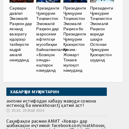
Сарвари
Президенти
Президенти
Президенти
давлат
Ҷумҳурии
Ҷумҳурии
Ҷумҳурии
Эмомалӣ
Тоҷикистон
Тоҷикистон
Тоҷикистон
Раҳмон дар
Эмомалӣ
Эмомалӣ
Эмомалӣ
якчанд
Раҳмон дар
Раҳмон бо
Раҳмон
вазорату
маросими
Президенти
вориди
идораҳо
ифтитоҳи
Ҷумҳурии
шаҳри
тағйироти
мусобиқаи
Қазоқистон
Остонаи
кадрӣ
байналмилалии
Қосим-
Ҷумҳурии
амалӣ
«Бозиҳои
Жомарт
Қазоқистон
намуданд
оянда»
Токаев
шуданд
иштирок
мулоқот
намуданд
намуданд
ХАБАРҲОИ МУҲИМТАРИН
Ҳангоми истифодаи хабару маводи сомона
истинод ба www.khovar.tj ҳатмӣ аст!
🕔
20:24, 20.Май 2024
Саҳифаҳои расмии АМИТ «Ховар» дар
шабакаҳои иҷтимоӣ: facebook.com/niatkhovar,