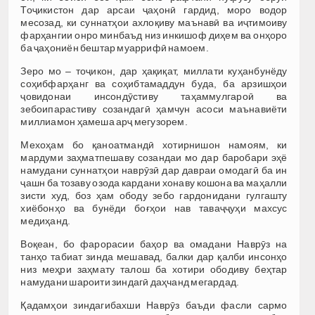
Тоҷикистон дар арсаи ҷаҳонӣ гардид, моро водор
месозад, ки суннатҳои ахлоқиву маънавӣ ва иҷтимоиву
фарҳангии онро минбаъд низ инкишоф диҳем ва онҳоро
ба ҷаҳониён бештар муаррифӣ намоем.
Зеро мо – тоҷикон, дар ҳақиқат, миллати куҳанбунёду
соҳибфарҳанг ва соҳибтамаддун буда, ба арзишҳои
ҷовидонаи инсондӯстиву таҳаммулгароӣ ва
зебоипарастиву созандагӣ ҳамчун асоси маънавиёти
миллиамон ҳамеша арҷ мегузорем.
Мехоҳам бо қаноатмандӣ хотирнишон намоям, ки
мардуми заҳматпешаву созандаи мо дар баробари эҳё
намудани суннатҳои наврӯзӣ дар давраи омодагӣ ба ин
ҷашн ба тозаву озода кардани хонаву кошона ва маҳалли
зисти худ, боз ҳам ободу зебо гардонидани гулгашту
хиёбонҳо ва бунёди боғҳои нав таваҷҷуҳи махсус
медиҳанд.
Воқеан, бо фарорасии баҳор ва омадани Наврӯз на
танҳо табиат зинда мешавад, балки дар қалби инсонҳо
низ меҳри заҳмату талош ба хотири ободиву беҳтар
намудани шароити зиндагӣ даҳчанд мегардад.
Қадамҳои зиндагибахши Наврӯз баъди фасли сармо