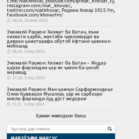
t.me/niatkhovar, youtube.com/@niat_Khovar_tj,
instagram.com/niat_khovar/,
twitter.com/niatkhovar, Радиои Ховар 101.5 fm,
facebook.com/khovarfm/
🕔
08:23, 20.Май 2024
Эмомалӣ Раҳмон: Хизмат ба Ватан, яъне
хизмати ҳарбӣ, мактаби ҷавонмардӣ ва
давраи ҳаматарафа обутоб ёфтани ҷавонон
мебошад
🕔
08:24, 5.Апр 2024
Эмомалӣ Раҳмон: Хизмат ба Ватан – Модар
қарзи фарзандии ҳар як ҷавон ба ҳисоб
меравад
🕔
17:18, 3.Апр 2024
Эмомалӣ Раҳмон: Ман ҳамчун Сарфармондеҳи
Олии Қувваҳои Мусаллаҳ ҳар як сарбозро
мисли фарзанди худ дӯст медорам
🕔
11:27, 3.Апр 2024
Ҳамаи маводҳои бахш
МАВЗӮЪҲОИ МАХСУС