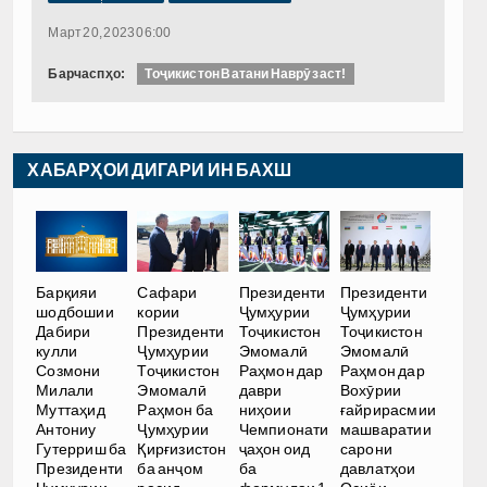
Март 20, 2023 06:00
Барчаспҳо:
Тоҷикистон Ватани Наврӯз аст!
ХАБАРҲОИ ДИГАРИ ИН БАХШ
Барқияи
Сафари
Президенти
Президенти
шодбошии
кории
Ҷумҳурии
Ҷумҳурии
Дабири
Президенти
Тоҷикистон
Тоҷикистон
кулли
Ҷумҳурии
Эмомалӣ
Эмомалӣ
Созмони
Тоҷикистон
Раҳмон дар
Раҳмон дар
Милали
Эмомалӣ
даври
Вохӯрии
Муттаҳид
Раҳмон ба
ниҳоии
ғайрирасмии
Антониу
Ҷумҳурии
Чемпионати
машваратии
Гутерриш ба
Қирғизистон
ҷаҳон оид
сарони
Президенти
ба анҷом
ба
давлатҳои