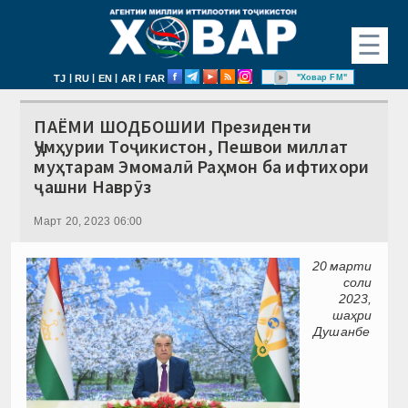
☰
|
|
|
|
"Ховар FM"
TJ
RU
EN
AR
FAR
ПАЁМИ ШОДБОШИИ Президенти
Ҷумҳурии Тоҷикистон, Пешвои миллат
муҳтарам Эмомалӣ Раҳмон ба ифтихори
ҷашни Наврӯз
Март 20, 2023 06:00
20 марти
соли
2023,
шаҳри
Душанбе