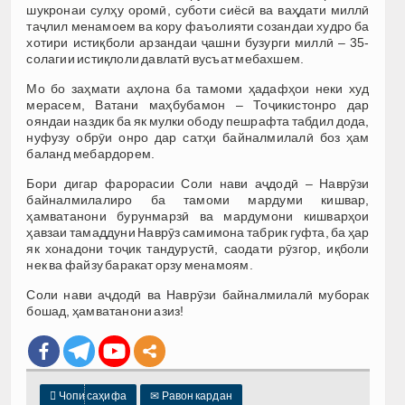
шукронаи сулҳу оромӣ, суботи сиёсӣ ва ваҳдати миллӣ
таҷлил менамоем ва кору фаъолияти созандаи худро ба
хотири истиқболи арзандаи ҷашни бузурги миллӣ – 35-
солагии истиқлоли давлатӣ вусъат мебахшем.
Мо бо заҳмати аҳлона ба тамоми ҳадафҳои неки худ
мерасем, Ватани маҳбубамон – Тоҷикистонро дар
ояндаи наздик ба як мулки ободу пешрафта табдил дода,
нуфузу обрӯи онро дар сатҳи байналмилалӣ боз ҳам
баланд мебардорем.
Бори дигар фарорасии Соли нави аҷдодӣ – Наврӯзи
байналмилалиро ба тамоми мардуми кишвар,
ҳамватанони бурунмарзӣ ва мардумони кишварҳои
ҳавзаи тамаддуни Наврӯз самимона табрик гуфта, ба ҳар
як хонадони тоҷик тандурустӣ, саодати рӯзгор, иқболи
нек ва файзу баракат орзу менамоям.
Соли нави аҷдодӣ ва Наврӯзи байналмилалӣ муборак
бошад, ҳамватанони азиз!

Чопи саҳифа
✉
Равон кардан