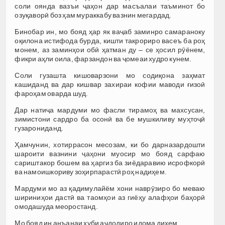
соли оянда вазъи ҷаҳон дар масъалаи таъминот бо
озуқаворӣ боз ҳам мураккабу вазнин мегардад.
Бинобар ин, мо бояд ҳар як ваҷаб заминро самараноку
оқилона истифода бурда, кишти такрориро васеъ ба роҳ
монем, аз заминҳои обӣ ҳатман ду – се ҳосил рӯёнем,
фикри аҳли оила, фарзандон ва ҷомеаи худро кунем.
Соли гузашта кишоварзони мо содиқона заҳмат
кашиданд ва дар кишвар захираи кофии маводи ғизоӣ
фароҳам оварда шуд.
Дар натиҷа мардуми мо фасли тирамоҳ ва махсусан,
зимистони сардро ба осонӣ ва бе мушкиливу муҳтоҷӣ
гузарониданд.
Ҳамчунин, хотиррасон месозам, ки бо дарназардошти
шароити вазнини ҷаҳони муосир мо бояд сарфаю
сариштакор бошем ва ҳаргиз ба зиёдаравию исрофкорӣ
ва намоишкориву зоҳирпарастӣ роҳ надиҳем.
Мардуми мо аз қадимулайём хони наврӯзиро бо меваю
шириниҳои дастӣ ва таомҳои аз гиёҳу алафҳои баҳорӣ
омодашуда меоростанд.
Мо бояд ин анъанаи хуби аҷдодиро идома диҳем.