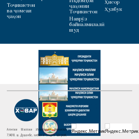
Иқдомҳои
Ҳисор
Тоҷикистон
ҷаҳонии
Ҳулбук
ва ҷомеаи
Тоҷикистон
ҷаҳон
Наврӯз
байналмилалӣ
шуд
Агентии Миллии Иттилоотии Тоҷикистон
734018. ш. Душанбе, хиёбони Саъдии Шерозӣ,