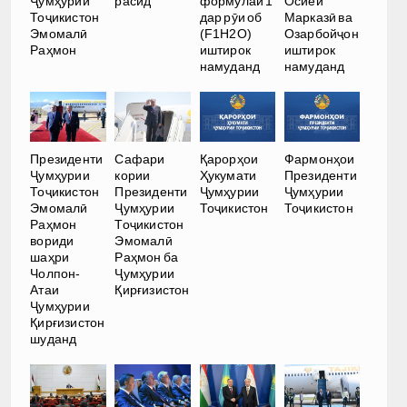
Ҷумҳурии
расид
формулаи 1
Осиёи
Тоҷикистон
дар рӯи об
Марказӣ ва
Эмомалӣ
(F1H2O)
Озарбойҷон
Раҳмон
иштирок
иштирок
намуданд
намуданд
Президенти
Сафари
Қарорҳои
Фармонҳои
Ҷумҳурии
кории
Ҳукумати
Президенти
Тоҷикистон
Президенти
Ҷумҳурии
Ҷумҳурии
Эмомалӣ
Ҷумҳурии
Тоҷикистон
Тоҷикистон
Раҳмон
Тоҷикистон
вориди
Эмомалӣ
шаҳри
Раҳмон ба
Чолпон-
Ҷумҳурии
Атаи
Қирғизистон
Ҷумҳурии
Қирғизистон
шуданд