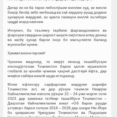
Дигар ин ки ба тарзи либоспӯшии миллии худ, ки мисли
баҳор бисёр зебо мебошад ва эҳё кардану рушд додани
ҳунарҳои мардумӣ, аз ҷумла таомҳои миллӣ эътибори
ҷиддӣ зоҳир намоем.
Инчунин, ба таълиму тарбияи фарзандонамон ва
фароҳам овардани шароит ҷиҳати омӯхтани илму дониш
ва касбу ҳунар барои онҳо бо масъулияти баланд
муносибат кунем.
Ҳамватанони гиромӣ!
Чунонки медонед, то имрӯз якчанд ташаббусҳои
инсондӯстонаи Тоҷикистон барои ҳалли мушкилоти
глобалӣ аз ҷониби ҷомеаи ҷаҳонӣ дастгирӣ ёфта, дар
миқёси сайёра амалӣ шуда истодаанд.
Мояи ифтихору сарфарозии мардуми шарифи
Тоҷикистон аст, ки дар рӯзҳои таҷлили Наврӯзи
байналмилалии имсола рӯзҳои 22 – 24-уми марти соли
2023 дар заминаи татбиқи ташаббуси Тоҷикистон –
Даҳсолаи байналмилалии амал «Об барои рушди
устувор» барои солҳои 2018 – 2028 дар шаҳри Ню-Йорк
бо ҳамраисии Ҷумҳурии Тоҷикистон ва Подшоҳии