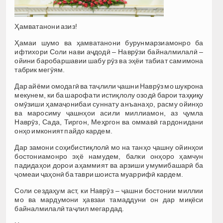
Ҳамватанони азиз!
Ҳамаи шумо ва ҳамватанони бурунмарзиамонро ба
ифтихори Соли нави аҷдодӣ – Наврӯзи байналмилалӣ –
ойини баробаршавии шабу рӯз ва эҳёи табиат самимона
табрик мегӯям.
Дар айёми омодагӣ ва таҷлили ҷашни Наврӯз мо шукрона
мекунем, ки ба шарофати истиқлолу озодӣ барои таҳқиқу
омӯзиши ҳамаҷонибаи суннату анъанаҳо, расму ойинҳо
ва маросиму ҷашнҳои асили миллиамон, аз ҷумла
Наврӯз, Сада, Тиргон, Меҳргон ва оммавӣ гардонидани
онҳо имконият пайдо кардем.
Дар замони соҳибистиқлолӣ мо на танҳо ҷашну ойинҳои
бостониамонро эҳё намудем, балки онҳоро ҳамчун
падидаҳои дорои аҳаммият ва арзиши умумибашарӣ ба
ҷомеаи ҷаҳонӣ ба таври шоиста муаррифӣ кардем.
Соли сездаҳум аст, ки Наврӯз – ҷашни бостонии миллии
мо ва мардумони ҳавзаи тамаддуни он дар миқёси
байналмилалӣ таҷлил мегардад.