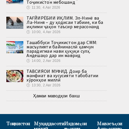
Тоҷикистон мебошанд
🕔
11:30, 4.Авг 2026
ТАҒЙИРЁБИИ ИҚЛИМ. Эл-Нинё ва
Ла-Ниня – ду ҳодисаи табиие, ки ба
иқлими ҷаҳон таъсир мерасонанд
🕔
10:00, 4.Авг 2026
Ташаббуси Тоҷикистон дар СММ:
масъулияти байнинаслӣ ҳамчун
парадигмаи нави ҳуқуқи сулҳ.
Андешаҳо дар ин маврид
🕔
14:00, 2.Авг 2026
ТАВСИЯҲОИ МУФИД. Доир ба
манфиат ва хусусияти табобатии
хӯрокҳои миллӣ
🕔
13:30, 2.Авг 2026
Ҳамаи маводҳои бахш
Тоҷикистон
Муқаддасоти
Иқдомҳои
Мавзеъҳои