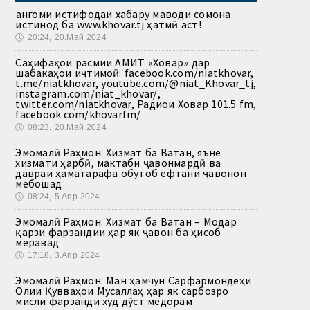
Ҳангоми истифодаи хабару маводи сомона
истинод ба www.khovar.tj ҳатмӣ аст!
🕔
20:24, 20.Май 2024
Саҳифаҳои расмии АМИТ «Ховар» дар
шабакаҳои иҷтимоӣ: facebook.com/niatkhovar,
t.me/niatkhovar, youtube.com/@niat_Khovar_tj,
instagram.com/niat_khovar/,
twitter.com/niatkhovar, Радиои Ховар 101.5 fm,
facebook.com/khovarfm/
🕔
08:23, 20.Май 2024
Эмомалӣ Раҳмон: Хизмат ба Ватан, яъне
хизмати ҳарбӣ, мактаби ҷавонмардӣ ва
давраи ҳаматарафа обутоб ёфтани ҷавонон
мебошад
🕔
08:24, 5.Апр 2024
Эмомалӣ Раҳмон: Хизмат ба Ватан – Модар
қарзи фарзандии ҳар як ҷавон ба ҳисоб
меравад
🕔
17:18, 3.Апр 2024
Эмомалӣ Раҳмон: Ман ҳамчун Сарфармондеҳи
Олии Қувваҳои Мусаллаҳ ҳар як сарбозро
мисли фарзанди худ дӯст медорам