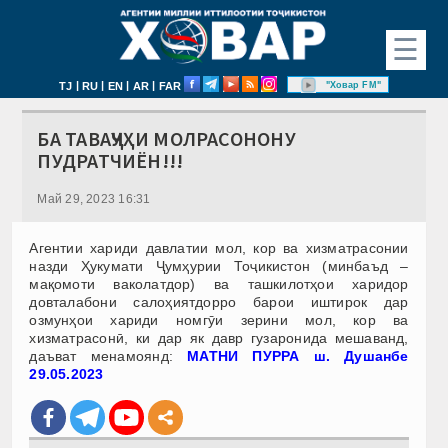
☰
|
|
|
|
"Ховар FM"
TJ
RU
EN
AR
FAR
БА ТАВАҶҶУҲИ МОЛРАСОНОНУ
ПУДРАТЧИЁН!!!
Май 29, 2023 16:31
Агентии хариди давлатии мол, кор ва хизматрасонии
назди Ҳукумати Ҷумҳурии Тоҷикистон (минбаъд –
мақомоти ваколатдор) ва ташкилотҳои харидор
довталабони салоҳиятдорро барои иштирок дар
озмунҳои хариди номгӯи зерини мол, кор ва
хизматрасонӣ, ки дар як давр гузаронида мешаванд,
даъват менамоянд:
МАТНИ ПУРРА ш. Душанбе
29.05.20
23