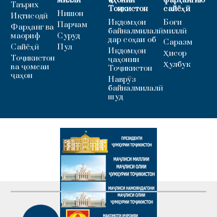
миллӣ
ҷаҳонии
фарҳангию
Таърих
Тоҷикистон
сайёҳӣ
Нишон
Иқтисодӣ
Иқдомҳои
Боғи
Парчам
Фарҳанг ва
байналмилалӣ
миллӣ
маориф
Суруд
дар соҳаи об
Саразм
Сайёҳӣ
Пул
Иқдомҳои
Ҳисор
Тоҷикистон
ҷаҳонии
Ҳулбук
ва ҷомеаи
Тоҷикистон
ҷаҳон
Наврӯз
байналмилалӣ
шуд