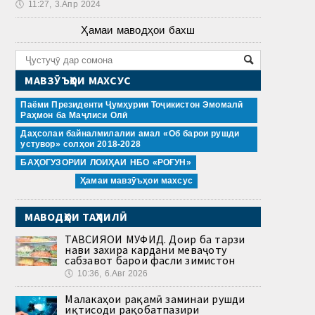
🕔
11:27, 3.Апр 2024
Ҳамаи маводҳои бахш
МАВЗӮЪҲОИ МАХСУС
Паёми Президенти Ҷумҳурии Тоҷикистон Эмомалӣ
Раҳмон ба Маҷлиси Олӣ
Даҳсолаи байналмилалии амал «Об барои рушди
устувор» солҳои 2018-2028
БАҲОГУЗОРИИ ЛОИҲАИ НБО «РОҒУН»
Ҳамаи мавзӯъҳои махсус
МАВОДҲОИ ТАҲЛИЛӢ
ТАВСИЯҲОИ МУФИД. Доир ба тарзи
нави захира кардани меваҷоту
сабзавот барои фасли зимистон
🕔
10:36, 6.Авг 2026
Малакаҳои рақамӣ заминаи рушди
иқтисоди рақобатпазири