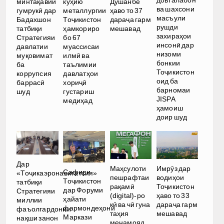
довталабон
минтақавии
кӯҳию
Душанбе
ва шахсони
гумрукӣ дар
металлургии
ҳаво то 37
масъули
Бадахшон
Тоҷикистон
дараҷа гарм
рушди
татбиқи
ҳамкориро
мешавад
захираҳои
Стратегияи
бо 67
инсонӣ дар
давлатии
муассисаи
низоми
муқовимат
илмӣ ва
бонкии
ба
таълимии
Тоҷикистон
коррупсия
давлатҳои
оид ба
баррасӣ
хориҷӣ
барномаи
шуд
густариш
JISPA
медиҳад
ҳамоиш
доир шуд
Дар
Имрӯз дар
Маҳсулоти
Сафири
«Тоҷикаэронавигатсия»
водиҳои
пешрафтаи
Тоҷикистон
татбиқи
Тоҷикистон
рақамӣ
дар Форуми
Стратегияи
ҳаво то 33
(digital)-ро
ҳайати
миллии
дараҷа гарм
кӣ ва чӣ гуна
фармондеҳони
фаъолгардонии
мешавад
таҳия
Маркази
нақши занон
менамояд