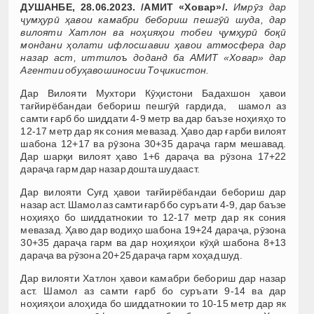
ДУШАНБЕ, 28.06.2023. /АМИТ «Ховар»/.
Имрӯз дар
ҷумҳурӣ ҳавои камабри бебориш пешгӯӣ шуда, дар
вилояти Хатлон ва ноҳияҳои тобеи ҷумҳурӣ боқӣ
мондани ҳолати ифлосшавии ҳавои атмосфера дар
назар аст, иттилоъ доданд ба АМИТ «Ховар» дар
Агентии обуҳавошиносии Тоҷикистон.
Дар Вилояти Мухтори Кӯҳистони Бадахшон ҳавои
тағйирёбандаи бебориш пешгӯӣ гардида, шамол аз
самти ғарб бо шиддати 4-9 метр ва дар баъзе ноҳияҳо то
12-17 метр дар як сония мевазад. Ҳаво дар ғарби вилоят
шабона 12+17 ва рӯзона 30+35 дараҷа гарм мешавад.
Дар шарқи вилоят ҳаво 1+6 дараҷа ва рӯзона 17+22
дараҷа гарм дар назар дошта шудааст.
Дар вилояти Суғд ҳавои тағйирёбандаи бебориш дар
назар аст. Шамол аз самти ғарб бо суръати 4-9, дар баъзе
ноҳияҳо бо шиддатнокии то 12-17 метр дар як сония
мевазад. Ҳаво дар водиҳо шабона 19+24 дараҷа, рӯзона
30+35 дараҷа гарм ва дар ноҳияҳои кӯҳӣ шабона 8+13
дараҷа ва рӯзона 20+25 дараҷа гарм хоҳад шуд.
Дар вилояти Хатлон ҳавои камабри бебориш дар назар
аст. Шамол аз самти ғарб бо суръати 9-14 ва дар
ноҳияҳои алоҳида бо шиддатнокии то 10-15 метр дар як