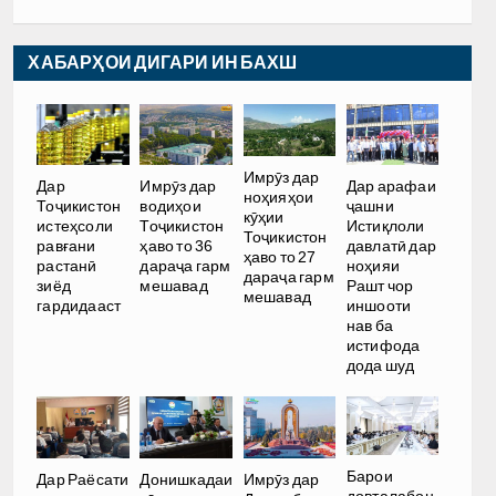
ХАБАРҲОИ ДИГАРИ ИН БАХШ
Имрӯз дар
Дар
Имрӯз дар
Дар арафаи
ноҳияҳои
Тоҷикистон
водиҳои
ҷашни
кӯҳии
истеҳсоли
Тоҷикистон
Истиқлоли
Тоҷикистон
равғани
ҳаво то 36
давлатӣ дар
ҳаво то 27
растанӣ
дараҷа гарм
ноҳияи
дараҷа гарм
зиёд
мешавад
Рашт чор
мешавад
гардидааст
иншооти
нав ба
истифода
дода шуд
Барои
Дар Раёсати
Донишкадаи
Имрӯз дар