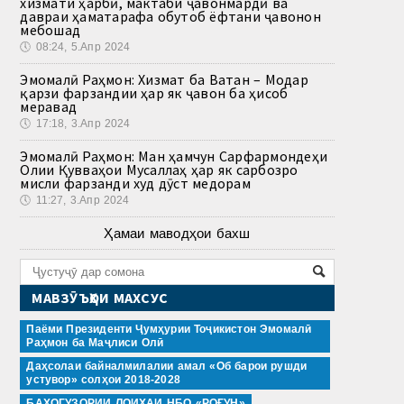
хизмати ҳарбӣ, мактаби ҷавонмардӣ ва
давраи ҳаматарафа обутоб ёфтани ҷавонон
мебошад
🕔
08:24, 5.Апр 2024
Эмомалӣ Раҳмон: Хизмат ба Ватан – Модар
қарзи фарзандии ҳар як ҷавон ба ҳисоб
меравад
🕔
17:18, 3.Апр 2024
Эмомалӣ Раҳмон: Ман ҳамчун Сарфармондеҳи
Олии Қувваҳои Мусаллаҳ ҳар як сарбозро
мисли фарзанди худ дӯст медорам
🕔
11:27, 3.Апр 2024
Ҳамаи маводҳои бахш
МАВЗӮЪҲОИ МАХСУС
Паёми Президенти Ҷумҳурии Тоҷикистон Эмомалӣ
Раҳмон ба Маҷлиси Олӣ
Даҳсолаи байналмилалии амал «Об барои рушди
устувор» солҳои 2018-2028
БАҲОГУЗОРИИ ЛОИҲАИ НБО «РОҒУН»