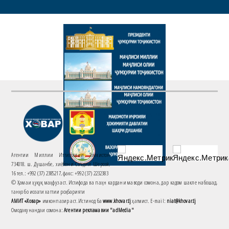
Агентии Миллии Иттилоотии Тоҷикистон
734018. ш. Душанбе, хиёбони Саъдии Шерозӣ,
16 тел.: +992 (37) 2385217, факс: +992 (37) 2232383
© Ҳамаи ҳуқуқ маҳфуз аст. Истифода ва паҳн кардани маводи сомона, дар кадом шакле набошад,
танҳо бо иҷозати хаттии роҳбарияти
АМИТ «Ховар»
имконпазир аст. Истинод ба
www.khovar.tj
ҳатмист. E-mail:
niat@khovar.tj
Омодакунандаи сомона:
Агентии рекламавии "adMedia"