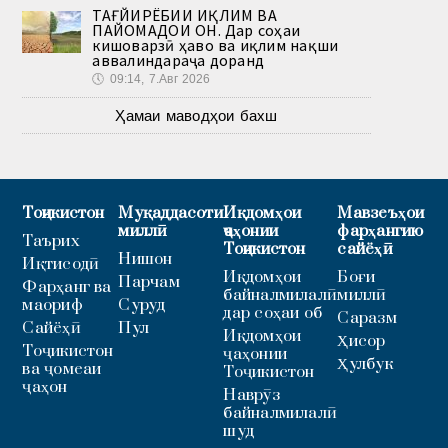
ТАҒЙИРЁБИИ ИҚЛИМ ВА
ПАЙОМАДҲОИ ОН. Дар соҳаи
кишоварзӣ ҳаво ва иқлим нақши
аввалиндараҷа доранд
🕔
09:14, 7.Авг 2026
Ҳамаи маводҳои бахш
Тоҷикистон
Муқаддасоти
Иқдомҳои
Мавзеъҳои
миллӣ
ҷаҳонии
фарҳангию
Таърих
Тоҷикистон
сайёҳӣ
Нишон
Иқтисодӣ
Иқдомҳои
Боғи
Парчам
Фарҳанг ва
байналмилалӣ
миллӣ
маориф
Суруд
дар соҳаи об
Саразм
Сайёҳӣ
Пул
Иқдомҳои
Ҳисор
Тоҷикистон
ҷаҳонии
Ҳулбук
ва ҷомеаи
Тоҷикистон
ҷаҳон
Наврӯз
байналмилалӣ
шуд