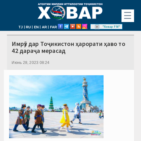
☰
|
|
|
|
"Ховар FM"
TJ
RU
EN
AR
FAR
Имрӯз дар Тоҷикистон ҳарорати ҳаво то
42 дараҷа мерасад
Июнь 28, 2023 08:24