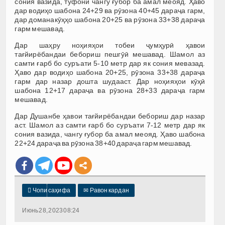
сония вазида, тӯфони чангу ғубор ба амал меояд. Ҳаво
дар водиҳо шабона 24+29 ва рӯзона 40+45 дараҷа гарм,
дар доманакӯҳҳо шабона 20+25 ва рӯзона 33+38 дараҷа
гарм мешавад.
Дар шаҳру ноҳияҳои тобеи ҷумҳурӣ ҳавои
тағйирёбандаи бебориш пешгӯӣ мешавад. Шамол аз
самти ғарб бо суръати 5-10 метр дар як сония мевазад.
Ҳаво дар водиҳо шабона 20+25, рӯзона 33+38 дараҷа
гарм дар назар дошта шудааст. Дар ноҳияҳои кӯҳӣ
шабона 12+17 дараҷа ва рӯзона 28+33 дараҷа гарм
мешавад.
Дар Душанбе ҳавои тағйирёбандаи бебориш дар назар
аст. Шамол аз самти ғарб бо суръати 7-12 метр дар як
сония вазида, чангу ғубор ба амал меояд. Ҳаво шабона
22+24 дараҷа ва рӯзона 38+40 дараҷа гарм мешавад.

Чопи саҳифа
✉
Равон кардан
Июнь 28, 2023 08:24