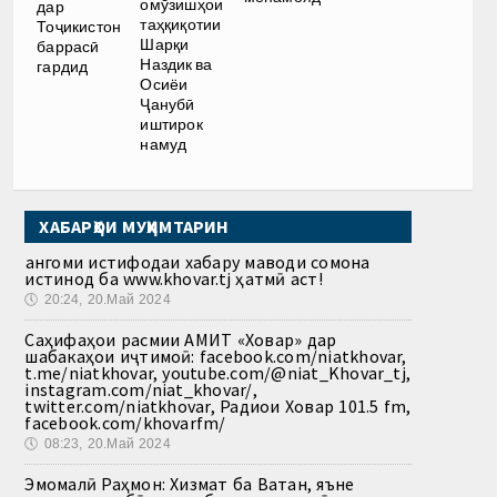
омӯзишҳои
дар
таҳқиқотии
Тоҷикистон
Шарқи
баррасӣ
Наздик ва
гардид
Осиёи
Ҷанубӣ
иштирок
намуд
ХАБАРҲОИ МУҲИМТАРИН
Ҳангоми истифодаи хабару маводи сомона
истинод ба www.khovar.tj ҳатмӣ аст!
🕔
20:24, 20.Май 2024
Саҳифаҳои расмии АМИТ «Ховар» дар
шабакаҳои иҷтимоӣ: facebook.com/niatkhovar,
t.me/niatkhovar, youtube.com/@niat_Khovar_tj,
instagram.com/niat_khovar/,
twitter.com/niatkhovar, Радиои Ховар 101.5 fm,
facebook.com/khovarfm/
🕔
08:23, 20.Май 2024
Эмомалӣ Раҳмон: Хизмат ба Ватан, яъне