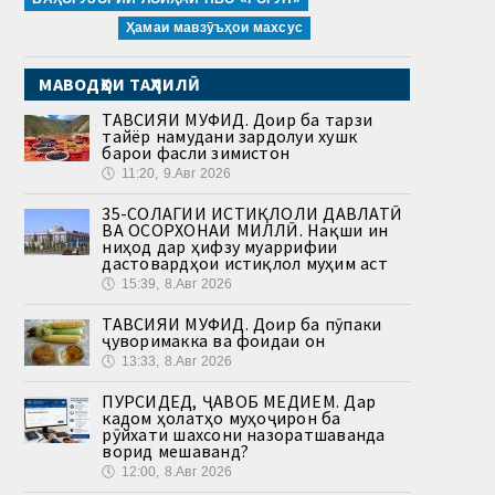
Ҳамаи мавзӯъҳои махсус
МАВОДҲОИ ТАҲЛИЛӢ
ТАВСИЯИ МУФИД. Доир ба тарзи
тайёр намудани зардолуи хушк
барои фасли зимистон
🕔
11:20, 9.Авг 2026
35-СОЛАГИИ ИСТИҚЛОЛИ ДАВЛАТӢ
ВА ОСОРХОНАИ МИЛЛӢ. Нақши ин
ниҳод дар ҳифзу муаррифии
дастовардҳои истиқлол муҳим аст
🕔
15:39, 8.Авг 2026
ТАВСИЯИ МУФИД. Доир ба пӯпаки
ҷуворимакка ва фоидаи он
🕔
13:33, 8.Авг 2026
ПУРСИДЕД, ҶАВОБ МЕДИҲЕМ. Дар
кадом ҳолатҳо муҳоҷирон ба
рӯйхати шахсони назоратшаванда
ворид мешаванд?
🕔
12:00, 8.Авг 2026