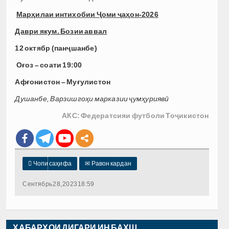
Марҳилаи интихобии Ҷоми ҷаҳон-2026
Даври якум. Бозии аввал
12 октябр (панҷшанбе)
Оғоз – соати 19:00
Афғонистон –
Муғулистон
Душанбе, Варзишгоҳи марказии ҷумҳуриявӣ
АКС: Федератсияи футболи Тоҷикистон

Чопи саҳифа
✉
Равон кардан
Сентябрь 28, 2023 18:59
ХАБАРҲОИ ДИГАРИ ИН БАХШ