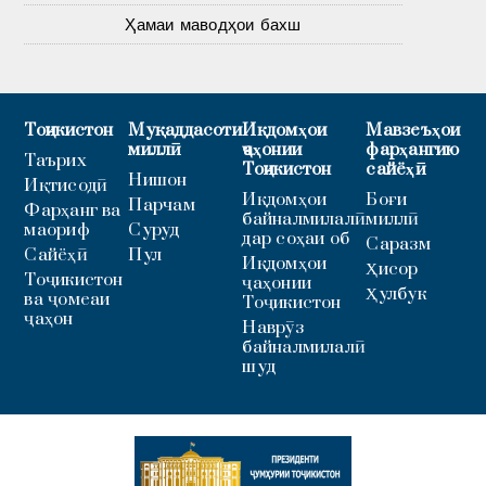
Ҳамаи маводҳои бахш
Тоҷикистон
Муқаддасоти
Иқдомҳои
Мавзеъҳои
миллӣ
ҷаҳонии
фарҳангию
Таърих
Тоҷикистон
сайёҳӣ
Нишон
Иқтисодӣ
Иқдомҳои
Боғи
Парчам
Фарҳанг ва
байналмилалӣ
миллӣ
маориф
Суруд
дар соҳаи об
Саразм
Сайёҳӣ
Пул
Иқдомҳои
Ҳисор
Тоҷикистон
ҷаҳонии
Ҳулбук
ва ҷомеаи
Тоҷикистон
ҷаҳон
Наврӯз
байналмилалӣ
шуд