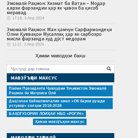
Эмомалӣ Раҳмон: Хизмат ба Ватан – Модар
қарзи фарзандии ҳар як ҷавон ба ҳисоб
меравад
🕔
17:18, 3.Апр 2024
Эмомалӣ Раҳмон: Ман ҳамчун Сарфармондеҳи
Олии Қувваҳои Мусаллаҳ ҳар як сарбозро
мисли фарзанди худ дӯст медорам
🕔
11:27, 3.Апр 2024
Ҳамаи маводҳои бахш
МАВЗӮЪҲОИ МАХСУС
Паёми Президенти Ҷумҳурии Тоҷикистон Эмомалӣ
Раҳмон ба Маҷлиси Олӣ
Даҳсолаи байналмилалии амал «Об барои рушди
устувор» солҳои 2018-2028
БАҲОГУЗОРИИ ЛОИҲАИ НБО «РОҒУН»
Ҳамаи мавзӯъҳои махсус
МАВОДҲОИ ТАҲЛИЛӢ