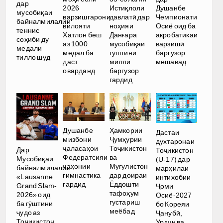
дар
2026
Истиқлоли
Душанбе
мусобиқаи
варзишгарони
давлатӣ дар
Чемпионати
байналмилалии
вилояти
ноҳияи
Осиё оид ба
теннис
Хатлон беш
Данғара
акробатикаи
соҳиби ду
аз 1000
мусобиқаи
варзишӣ
медали
медал ба
гӯштини
баргузор
тилло шуд
даст
миллӣ
мешавад
оварданд
баргузор
гардид
Душанбе
Ҳамкории
Дастаи
мизбони
Ҷумҳурии
духтаронаи
ҷаласаҳои
Тоҷикистон
Дар
Тоҷикистон
Федератсияи
ва
Мусобиқаи
(U-17) дар
ҷаҳонии
Муғулистон
байналмилалии
марҳилаи
гимнастика
дар доираи
«Lausanne
интихобии
гардид
Ёддошти
Grand Slam-
Ҷоми
тафоҳум
2026» оид
Осиё-2027
густариш
ба гӯштини
бо Кореяи
меёбад
ҷудо аз
Ҷанубӣ,
Тоҷикистон
Урдун ва