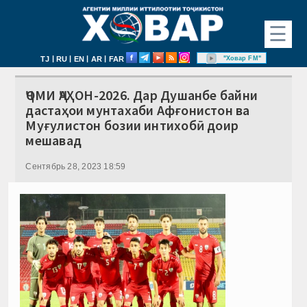
☰
|
|
|
|
"Ховар FM"
TJ
RU
EN
AR
FAR
ҶОМИ ҶАҲОН-2026. Дар Душанбе байни
дастаҳои мунтахаби Афғонистон ва
Муғулистон бозии интихобӣ доир
мешавад
Сентябрь 28, 2023 18:59