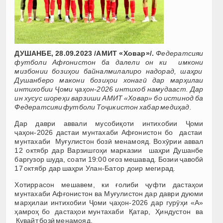
ДУШАНБЕ, 28.09.2023 /АМИТ «Ховар»/.
Федератсияи
футболи Афғонистон ба далели он ки имкони
мизбонии бозиҳои байналмилалиро надорад, шаҳри
Душанберо макони бозиҳои хонагӣ дар марҳилаи
интихобии Ҷоми ҷаҳон-2026 интихоб намудааст.
Дар
ин хусус шореҳи варзиши АМИТ «Ховар» бо истинод ба
Федератсияи футболи Тоҷикистон хабар медиҳад.
Дар даври аввали мусобиқоти интихобии Ҷоми
ҷаҳон-2026 дастаи мунтахаби Афғонистон бо дастаи
мунтахаби Муғулистон бозӣ менамояд. Вохӯрии аввал
12 октябр дар Варзишгоҳи марказии шаҳри Душанбе
баргузор шуда, соати 19:00 оғоз мешавад. Бозии ҷавобӣ
17 октябр дар шаҳри Улан-Батор доир мегирад.
Хотиррасон мешавем, ки ғолиби ҷуфти дастаҳои
мунтахаби Афғонистон ва Муғулистон дар даври дуюми
марҳилаи интихобии Ҷоми ҷаҳон-2026 дар гурӯҳи «А»
ҳамроҳ бо дастаҳои мунтахаби Қатар, Ҳиндустон ва
Кувайт бозӣ менамояд.