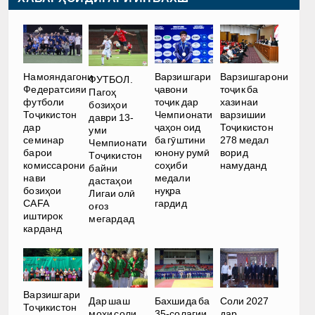
Намояндагони
Варзишгари
Варзишгарони
ФУТБОЛ.
Федератсияи
ҷавони
тоҷик ба
Пагоҳ
футболи
тоҷик дар
хазинаи
бозиҳои
Тоҷикистон
Чемпионати
варзишии
даври 13-
дар
ҷаҳон оид
Тоҷикистон
уми
семинар
ба гӯштини
278 медал
Чемпионати
барои
юнону румӣ
ворид
Тоҷикистон
комиссарони
соҳиби
намуданд
байни
нави
медали
дастаҳои
бозиҳои
нуқра
Лигаи олӣ
CAFA
гардид
оғоз
иштирок
мегардад
карданд
Варзишгари
Дар шаш
Бахшида ба
Соли 2027
Тоҷикистон
моҳи соли
35-солагии
дар