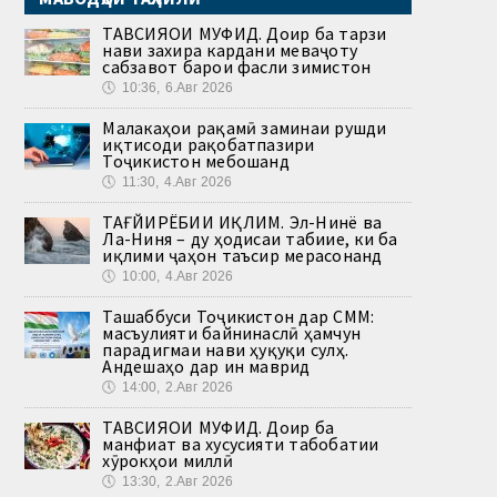
ТАВСИЯҲОИ МУФИД. Доир ба тарзи
нави захира кардани меваҷоту
сабзавот барои фасли зимистон
🕔
10:36, 6.Авг 2026
Малакаҳои рақамӣ заминаи рушди
иқтисоди рақобатпазири
Тоҷикистон мебошанд
🕔
11:30, 4.Авг 2026
ТАҒЙИРЁБИИ ИҚЛИМ. Эл-Нинё ва
Ла-Ниня – ду ҳодисаи табиие, ки ба
иқлими ҷаҳон таъсир мерасонанд
🕔
10:00, 4.Авг 2026
Ташаббуси Тоҷикистон дар СММ:
масъулияти байнинаслӣ ҳамчун
парадигмаи нави ҳуқуқи сулҳ.
Андешаҳо дар ин маврид
🕔
14:00, 2.Авг 2026
ТАВСИЯҲОИ МУФИД. Доир ба
манфиат ва хусусияти табобатии
хӯрокҳои миллӣ
🕔
13:30, 2.Авг 2026