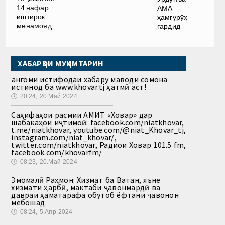
14 нафар
АМА
иштирок
ҳамгурӯҳ
менамояд
гардид
ХАБАРҲОИ МУҲИМТАРИН
Ҳангоми истифодаи хабару маводи сомона
истинод ба www.khovar.tj ҳатмӣ аст!
🕔
20:24, 20.Май 2024
Саҳифаҳои расмии АМИТ «Ховар» дар
шабакаҳои иҷтимоӣ: facebook.com/niatkhovar,
t.me/niatkhovar, youtube.com/@niat_Khovar_tj,
instagram.com/niat_khovar/,
twitter.com/niatkhovar, Радиои Ховар 101.5 fm,
facebook.com/khovarfm/
🕔
08:23, 20.Май 2024
Эмомалӣ Раҳмон: Хизмат ба Ватан, яъне
хизмати ҳарбӣ, мактаби ҷавонмардӣ ва
давраи ҳаматарафа обутоб ёфтани ҷавонон
мебошад
🕔
08:24, 5.Апр 2024