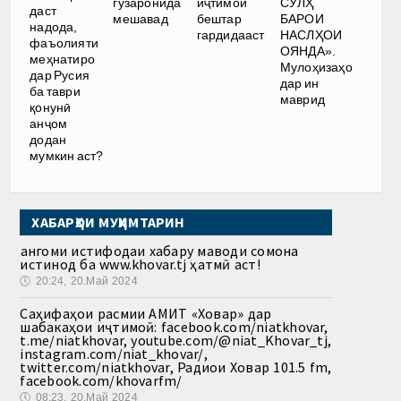
гузаронида
иҷтимоӣ
СУЛҲ
даст
мешавад
бештар
БАРОИ
надода,
гардидааст
НАСЛҲОИ
фаъолияти
ОЯНДА».
меҳнатиро
Мулоҳизаҳо
дар Русия
дар ин
ба таври
маврид
қонунӣ
анҷом
додан
мумкин аст?
ХАБАРҲОИ МУҲИМТАРИН
Ҳангоми истифодаи хабару маводи сомона
истинод ба www.khovar.tj ҳатмӣ аст!
🕔
20:24, 20.Май 2024
Саҳифаҳои расмии АМИТ «Ховар» дар
шабакаҳои иҷтимоӣ: facebook.com/niatkhovar,
t.me/niatkhovar, youtube.com/@niat_Khovar_tj,
instagram.com/niat_khovar/,
twitter.com/niatkhovar, Радиои Ховар 101.5 fm,
facebook.com/khovarfm/
🕔
08:23, 20.Май 2024