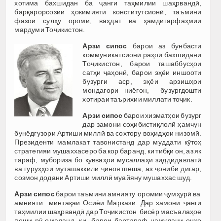
хотима бахшидан ба ҷанги таҳмилии шаҳрвандӣ,
барқарорсозии ҳокимияти конститутсионӣ, таъмини
фазои сулҳу оромӣ, ваҳдат ва ҳамдигарфаҳмии
мардуми Тоҷикистон.
Арзи сипос
барои аз бунбасти
коммуникатсионӣ раҳоӣ бахшидани
Тоҷикистон, барои ташаббусҳои
сатҳи ҷаҳонӣ, барои эҳёи иншооти
бузурги аср, эҳёи арзишҳои
мондагори ниёгон, бузургдошти
хотираи таърихии миллати тоҷик.
Арзи сипос
барои хизматҳои бузург
дар замони соҳибистиқлолӣ ҳамчун
бунёдгузори Артиши миллӣ ва сохтору воҳидҳои низомӣ.
Президенти мамлакат тавонистанд дар муддати кӯтоҳ
стратегияи мушаххасеро ба кор баранд, ки тибқи он, аз як
тараф, мубориза бо қувваҳои мусаллаҳи зиддидавлатӣ
ва гурӯҳҳои муташаккили ҷиноятпеша, аз ҷониби дигар,
созмон додани Артиши миллӣ муайяну мушаххас шуд.
Арзи сипос
барои таъмини амнияту оромии ҷумҳурӣ ва
амнияти минтақаи Осиёи Марказӣ. Дар замони ҷанги
таҳмилии шаҳрвандӣ дар Тоҷикистон бисёр масъалаҳое
пеши рӯ омаданд, ки барои бартараф намудани онҳо