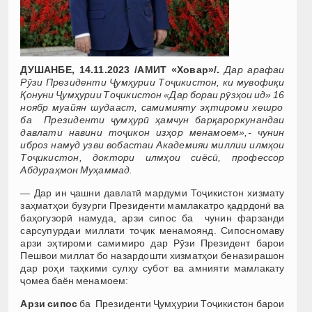
ДУШАНБЕ, 14.11.2023 /АМИТ «Ховар»/.
Дар арафаи
Рӯзи Президенти Ҷумҳурии Тоҷикистон, ки мувофиқи
Қонуни Ҷумҳурии Тоҷикистон «Дар бораи рӯзҳои ид» 16
ноябр муайян шудааст, самимияту эҳтироми хешро
ба Президенти ҷумҳурӣ ҳамчун барқароркунандаи
давлати навини тоҷикон изҳор менамоем»,- чунин
иброз намуд
узви вобастаи Академияи миллии илмҳои
Тоҷикистон, доктори илмҳои сиёсӣ, профессор
Абдураҳмон Муҳаммад.
— Дар ин ҷашни давлатӣ мардуми Тоҷикистон хизмату
заҳматҳои бузурги Президенти мамлакатро қадрдонӣ ва
баҳогузорӣ намуда, арзи сипос ба чунин фарзанди
сарсупурдаи миллати тоҷик менамоянд. Сипосномаву
арзи эҳтироми самимиро дар Рӯзи Президент барои
Пешвои миллат бо назардошти хизматҳои беназирашон
дар роҳи таҳкими сулҳу субот ва амнияти мамлакату
ҷомеа баён менамоем:
Арзи сипос
ба Президенти Ҷумҳурии Тоҷикистон барои