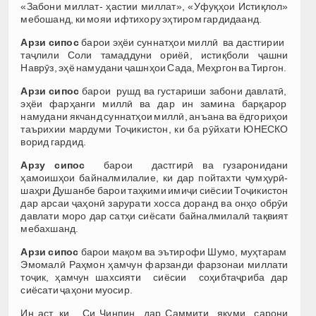
«Забони миллат- ҳастии миллат», «Уфуқҳои Истиқлол»
мебошанд, ки мояи ифтихору эҳтиром гардидаанд.
Арзи сипос
барои эҳёи суннатҳои миллӣ ва дастгирии
таҷлили Соли тамаддуни ориёӣ, истиқболи ҷашни
Наврӯз, эҳё намудани ҷашнҳои Сада, Меҳргон ва Тиргон.
Арзи сипос
барои рушд ва густариши забони давлатӣ,
эҳёи фарҳанги миллӣ ва дар ин замина барқарор
намудани якчанд суннатҳои миллӣ, анъана ва ёдгориҳои
таърихии мардуми Тоҷикистон, ки ба рӯйхати ЮНЕСКО
ворид гардид.
Арзу сипос
барои дастгирӣ ва гузаронидани
ҳамоишҳои байналмилалие, ки дар пойтахти ҷумҳурӣ-
шаҳри Душанбе барои таҳкими имиҷи сиёсии Тоҷикистон
дар арсаи ҷаҳонӣ зарурати хосса доранд ва онҳо обрӯи
давлати моро дар сатҳи сиёсати байналмилалӣ тақвият
мебахшанд.
Арзи сипос
барои мақом ва эътирофи Шумо, муҳтарам
Эмомалӣ Раҳмон ҳамчун фарзанди фарзонаи миллати
тоҷик, ҳамчун шахсияти сиёсии соҳибтаҷриба дар
сиёсати ҷаҳони муосир.
Ин аст, ки Си Ҷинпин дар Саммити якуми сарони