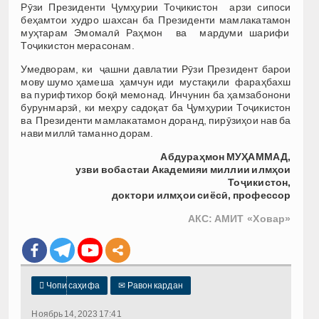
Рӯзи Президенти Ҷумҳурии Тоҷикистон арзи сипоси
беҳамтои худро шахсан ба Президенти мамлакатамон
муҳтарам Эмомалӣ Раҳмон ва мардуми шарифи
Тоҷикистон мерасонам.
Умедворам, ки ҷашни давлатии Рӯзи Президент барои
мову шумо ҳамеша ҳамчун иди мустақили фараҳбахш
ва пурифтихор боқӣ мемонад. Инчунин ба ҳамзабонони
бурунмарзӣ, ки меҳру садоқат ба Ҷумҳурии Тоҷикистон
ва Президенти мамлакатамон доранд, пирӯзиҳои нав ба
нави миллӣ таманно дорам.
Абдураҳмон МУҲАММАД,
узви вобастаи Академияи
миллии илмҳои
Тоҷикистон,
доктори илмҳои сиёсӣ, профессор
АКС: АМИТ «Ховар»

Чопи саҳифа
✉
Равон кардан
Ноябрь 14, 2023 17:41