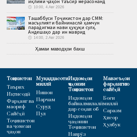
иқлими ҷаҳон таъсир мерасонанд
🕔
10:00, 4.Авг 2026
Ташаббуси Тоҷикистон дар СММ:
масъулияти байнинаслӣ ҳамчун
парадигмаи нави ҳуқуқи сулҳ.
Андешаҳо дар ин маврид
🕔
14:00, 2.Авг 2026
Ҳамаи маводҳои бахш
Тоҷикистон
Муқаддасоти
Иқдомҳои
Мавзеъҳои
миллӣ
ҷаҳонии
фарҳангию
Таърих
Тоҷикистон
сайёҳӣ
Нишон
Иқтисодӣ
Иқдомҳои
Боғи
Парчам
Фарҳанг ва
байналмилалӣ
миллӣ
маориф
Суруд
дар соҳаи об
Саразм
Сайёҳӣ
Пул
Иқдомҳои
Ҳисор
Тоҷикистон
ҷаҳонии
Ҳулбук
ва ҷомеаи
Тоҷикистон
ҷаҳон
Наврӯз