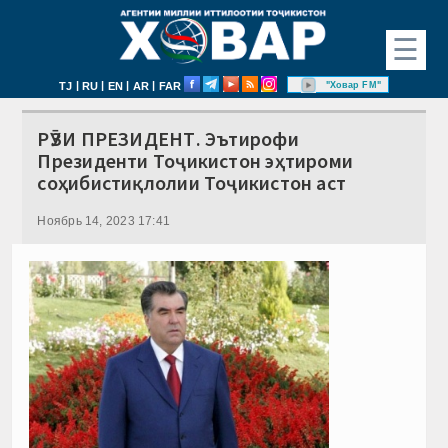
☰
|
|
|
|
"Ховар FM"
TJ
RU
EN
AR
FAR
РӮЗИ ПРЕЗИДЕНТ. Эътирофи
Президенти Тоҷикистон эҳтироми
соҳибистиқлолии Тоҷикистон аст
Ноябрь 14, 2023 17:41