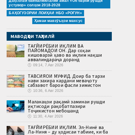
Даҳсолаи байналмилалии амал «Об барои рушди
устувор» солҳои 2018-2028
БАҲОГУЗОРИИ ЛОИҲАИ НБО «РОҒУН»
Ҳамаи мавзӯъҳои махсус
МАВОДҲОИ ТАҲЛИЛӢ
ТАҒЙИРЁБИИ ИҚЛИМ ВА
ПАЙОМАДҲОИ ОН. Дар соҳаи
кишоварзӣ ҳаво ва иқлим нақши
аввалиндараҷа доранд
🕔
09:14, 7.Авг 2026
ТАВСИЯҲОИ МУФИД. Доир ба тарзи
нави захира кардани меваҷоту
сабзавот барои фасли зимистон
🕔
10:36, 6.Авг 2026
Малакаҳои рақамӣ заминаи рушди
иқтисоди рақобатпазири
Тоҷикистон мебошанд
🕔
11:30, 4.Авг 2026
ТАҒЙИРЁБИИ ИҚЛИМ. Эл-Нинё ва
Ла-Ниня – ду ҳодисаи табиие, ки ба