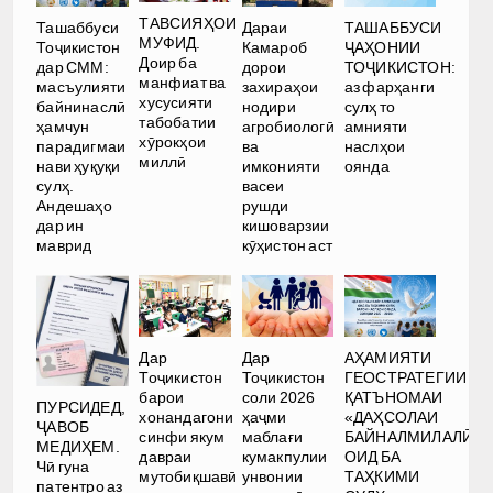
ТАВСИЯҲОИ
Ташаббуси
Дараи
ТАШАББУСИ
МУФИД.
Тоҷикистон
Камароб
ҶАҲОНИИ
Доир ба
дар СММ:
дорои
ТОҶИКИСТОН:
манфиат ва
масъулияти
захираҳои
аз фарҳанги
хусусияти
байнинаслӣ
нодири
сулҳ то
табобатии
ҳамчун
агробиологӣ
амнияти
хӯрокҳои
парадигмаи
ва
наслҳои
миллӣ
нави ҳуқуқи
имконияти
оянда
сулҳ.
васеи
Андешаҳо
рушди
дар ин
кишоварзии
маврид
кӯҳистон аст
Дар
Дар
АҲАМИЯТИ
Тоҷикистон
Тоҷикистон
ГЕОСТРАТЕГИИ
барои
соли 2026
ҚАТЪНОМАИ
ПУРСИДЕД,
хонандагони
ҳаҷми
«ДАҲСОЛАИ
ҶАВОБ
синфи якум
маблағи
БАЙНАЛМИЛАЛӢ
МЕДИҲЕМ.
давраи
кумакпулии
ОИД БА
Чӣ гуна
мутобиқшавӣ
унвонии
ТАҲКИМИ
патентро аз