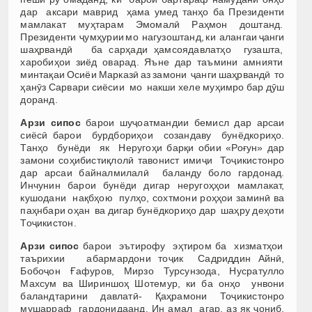
дар аксари маврид ҳама умед танҳо ба Президенти
мамлакат муҳтарам Эмомалӣ Раҳмон доштанд.
Президенти ҷумҳурии мо нагузоштанд, ки алангаи ҷанги
шаҳрвандӣ ба сарҳади ҳамсоядавлатҳо гузашта,
харобиҳои зиёд оварад. Яъне дар таъмини амнияти
минтақаи Осиёи Марказӣ аз замони ҷанги шаҳрвандӣ то
ҳанӯз Сарвари сиёсии мо накши хеле муҳимро бар дӯш
доранд.
Арзи сипос
барои шуҷоатмандии бемисл дар арсаи
сиёсӣ барои бурдбориҳои созандаву бунёдкориҳо.
Танҳо бунёди як Неругоҳи барқи обии «Роғун» дар
замони соҳибистиқлолӣ тавонист имиҷи Тоҷикистонро
дар арсаи байналмилалӣ баланду боло гардонад.
Инчунин барои бунёди дигар неругоҳҳои мамлакат,
кушодани нақбҳою пулҳо, сохтмони роҳҳои заминӣ ва
паҳнбари оҳан ва дигар бунёдкориҳо дар шаҳру деҳоти
Тоҷикистон.
Арзи сипос
барои эътирофу эҳтиром ба хизматҳои
таърихии абармардони тоҷик Садриддин Айнӣ,
Бобоҷон Ғафуров, Мирзо Турсунзода, Нусратулло
Махсум ва Шириншоҳ Шотемур, ки ба онҳо унвони
баландтарини давлатӣ- Қаҳрамони Тоҷикистонро
мушарраф гардонидаанд. Ин амал агар, аз як ҷониб,