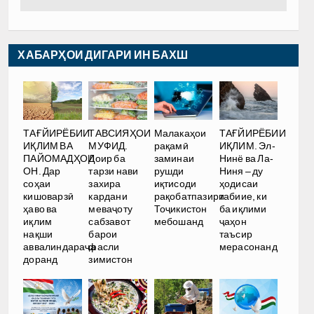
ХАБАРҲОИ ДИГАРИ ИН БАХШ
Малакаҳои
ТАҒЙИРЁБИИ
ТАҒЙИРЁБИИ
ТАВСИЯҲОИ
рақамӣ
ИҚЛИМ. Эл-
ИҚЛИМ ВА
МУФИД.
заминаи
Нинё ва Ла-
ПАЙОМАДҲОИ
Доир ба
рушди
Ниня – ду
ОН. Дар
тарзи нави
иқтисоди
ҳодисаи
соҳаи
захира
рақобатпазири
табиие, ки
кишоварзӣ
кардани
Тоҷикистон
ба иқлими
ҳаво ва
меваҷоту
мебошанд
ҷаҳон
иқлим
сабзавот
таъсир
нақши
барои
мерасонанд
аввалиндараҷа
фасли
доранд
зимистон