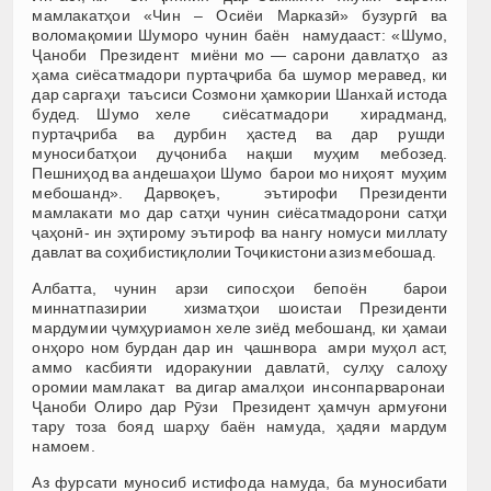
мамлакатҳои «Чин – Осиёи Марказӣ» бузургӣ ва
воломақомии Шуморо чунин баён намудааст: «Шумо,
Ҷаноби Президент миёни мо — сарони давлатҳо аз
ҳама сиёсатмадори пуртаҷриба ба шумор меравед, ки
дар саргаҳи таъсиси Созмони ҳамкории Шанхай истода
будед. Шумо хеле сиёсатмадори хирадманд,
пуртаҷриба ва дурбин ҳастед ва дар рушди
муносибатҳои дуҷониба нақши муҳим мебозед.
Пешниҳод ва андешаҳои Шумо барои мо ниҳоят муҳим
мебошанд». Дарвоқеъ, эътирофи Президенти
мамлакати мо дар сатҳи чунин сиёсатмадорони сатҳи
ҷаҳонӣ- ин эҳтирому эътироф ва нангу номуси миллату
давлат ва соҳибистиқлолии Тоҷикистони азиз мебошад.
Албатта, чунин арзи сипосҳои бепоён барои
миннатпазирии хизматҳои шоистаи Президенти
мардумии ҷумҳуриамон хеле зиёд мебошанд, ки ҳамаи
онҳоро ном бурдан дар ин ҷашнвора амри муҳол аст,
аммо касбияти идоракунии давлатӣ, сулҳу салоҳу
оромии мамлакат ва дигар амалҳои инсонпарваронаи
Ҷаноби Олиро дар Рӯзи Президент ҳамчун армуғони
тару тоза бояд шарҳу баён намуда, ҳадяи мардум
намоем.
Аз фурсати муносиб истифода намуда, ба муносибати