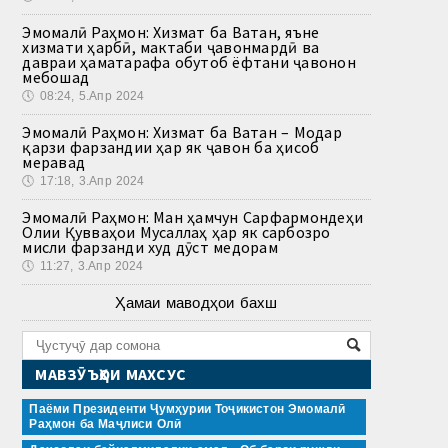
Эмомалӣ Раҳмон: Хизмат ба Ватан, яъне
хизмати ҳарбӣ, мактаби ҷавонмардӣ ва
давраи ҳаматарафа обутоб ёфтани ҷавонон
мебошад
🕔
08:24, 5.Апр 2024
Эмомалӣ Раҳмон: Хизмат ба Ватан – Модар
қарзи фарзандии ҳар як ҷавон ба ҳисоб
меравад
🕔
17:18, 3.Апр 2024
Эмомалӣ Раҳмон: Ман ҳамчун Сарфармондеҳи
Олии Қувваҳои Мусаллаҳ ҳар як сарбозро
мисли фарзанди худ дӯст медорам
🕔
11:27, 3.Апр 2024
Ҳамаи маводҳои бахш
МАВЗӮЪҲОИ МАХСУС
Паёми Президенти Ҷумҳурии Тоҷикистон Эмомалӣ
Раҳмон ба Маҷлиси Олӣ