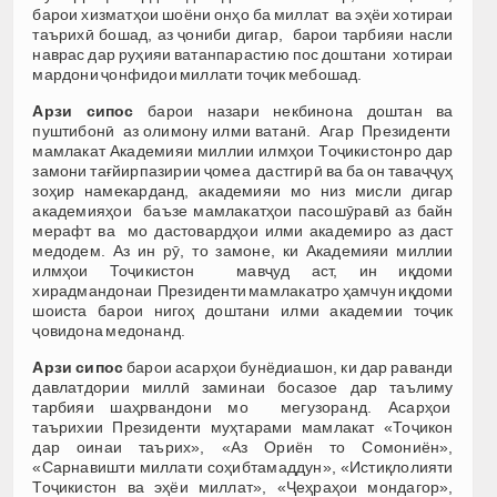
барои хизматҳои шоёни онҳо ба миллат ва эҳёи хотираи
таърихӣ бошад, аз ҷониби дигар, барои тарбияи насли
наврас дар руҳияи ватанпарастию пос доштани хотираи
мардони ҷонфидои миллати тоҷик мебошад.
Арзи сипос
барои назари некбинона доштан ва
пуштибонӣ аз олимону илми ватанӣ. Агар Президенти
мамлакат Академияи миллии илмҳои Тоҷикистонро дар
замони тағйирпазирии ҷомеа дастгирӣ ва ба он таваҷҷуҳ
зоҳир намекарданд, академияи мо низ мисли дигар
академияҳои баъзе мамлакатҳои пасошӯравӣ аз байн
мерафт ва мо дастовардҳои илми академиро аз даст
медодем. Аз ин рӯ, то замоне, ки Академияи миллии
илмҳои Тоҷикистон мавҷуд аст, ин иқдоми
хирадмандонаи Президенти мамлакатро ҳамчун иқдоми
шоиста барои нигоҳ доштани илми академии тоҷик
ҷовидона медонанд.
Арзи сипос
барои асарҳои бунёдиашон, ки дар раванди
давлатдории миллӣ заминаи босазое дар таълиму
тарбияи шаҳрвандони мо мегузоранд. Асарҳои
таърихии Президенти муҳтарами мамлакат «Тоҷикон
дар оинаи таърих», «Аз Ориён то Сомониён»,
«Сарнавишти миллати соҳибтамаддун», «Истиқлолияти
Тоҷикистон ва эҳёи миллат», «Ҷеҳраҳои мондагор»,