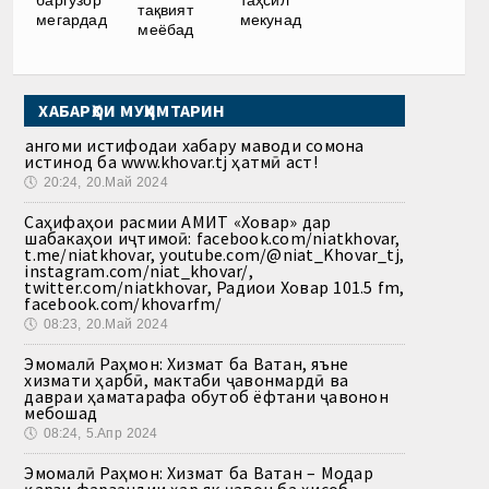
тақвият
мегардад
мекунад
меёбад
ХАБАРҲОИ МУҲИМТАРИН
Ҳангоми истифодаи хабару маводи сомона
истинод ба www.khovar.tj ҳатмӣ аст!
🕔
20:24, 20.Май 2024
Саҳифаҳои расмии АМИТ «Ховар» дар
шабакаҳои иҷтимоӣ: facebook.com/niatkhovar,
t.me/niatkhovar, youtube.com/@niat_Khovar_tj,
instagram.com/niat_khovar/,
twitter.com/niatkhovar, Радиои Ховар 101.5 fm,
facebook.com/khovarfm/
🕔
08:23, 20.Май 2024
Эмомалӣ Раҳмон: Хизмат ба Ватан, яъне
хизмати ҳарбӣ, мактаби ҷавонмардӣ ва
давраи ҳаматарафа обутоб ёфтани ҷавонон
мебошад
🕔
08:24, 5.Апр 2024
Эмомалӣ Раҳмон: Хизмат ба Ватан – Модар