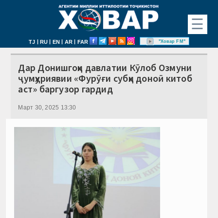
☰
|
|
|
|
"Ховар FM"
TJ
RU
EN
AR
FAR
Дар Донишгоҳи давлатии Кӯлоб Озмуни
ҷумҳуриявии «Фурӯғи субҳи доноӣ китоб
аст» баргузор гардид
Март 30, 2025 13:30