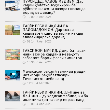
ПУРСИДЕД, ҶАВОБ МЕДИҲЕМ. Дар
кадом ҳолатҳо муҳоҷирон ба
рӯйхати шахсони назоратшаванда
ворид мешаванд?
🕔
12:00, 8.Авг 2026
ТАҒЙИРЁБИИ ИҚЛИМ ВА
ПАЙОМАДҲОИ ОН. Дар соҳаи
кишоварзӣ ҳаво ва иқлим нақши
аввалиндараҷа доранд
🕔
09:14, 7.Авг 2026
ТАВСИЯҲОИ МУФИД. Доир ба тарзи
нави захира кардани меваҷоту
сабзавот барои фасли зимистон
🕔
10:36, 6.Авг 2026
Малакаҳои рақамӣ заминаи рушди
иқтисоди рақобатпазири
Тоҷикистон мебошанд
🕔
11:30, 4.Авг 2026
ТАҒЙИРЁБИИ ИҚЛИМ. Эл-Нинё ва
Ла-Ниня – ду ҳодисаи табиие, ки ба
иқлими ҷаҳон таъсир мерасонанд
🕔
10:00, 4.Авг 2026