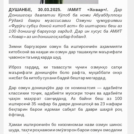
ДУШАНБЕ, 30.03.2025. /АМИТ «Ховар»/.
Дар
Донишгоҳи давлатии Кӯлоб ба номи Абуабдуллоҳи
Рӯдакӣ даври муассисавии Озмуни ҷумҳуриявии
«Фурӯғи субҳи доноӣ китоб аст» бо иштироки беш аз
100 донишҷӯ баргузор гардид. Дар ин хусус ба АМИТ
«Ховар» аз ин донишгоҳ хабар доданд.
Зимни баргузории озмун ба иштирокчиён аҳаммияти
китобхонӣ ва нақши ин озмун дар ташаккули маърифати
ҷавонон таъкид карда шуд.
Иброз гардид, ки тавассути чунин озмунҳо сатҳи
маърифати донишҷӯён боло рафта, муҳаббати онҳо
нисбат ба китобу сухани бадеӣ бештар мегардад.
Дар озмун донишҷӯён дар се номинатсия — адабиёти
классикии тоҷик, адабиёти муосири тоҷик ва адабиёти
ҷаҳон маҳорат санҷиданд. Аз байни беш аз 100
иштирокчӣ 35 нафар ба даври донишгоҳӣ ва 23 нафари
беҳтарин барои идомаи сабқат ба даври шаҳрӣ роҳ
ёфтанд.
Ҳамаи иштирокчиён бо низомномаи нави озмун шинос
шуда, таҳти роҳнамоии омӯзгорон барои озмун омодагии