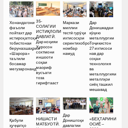
35-
Хонандагони
Маркази
Дар
СОЛАГИИ
фаъоли
миллии
Донишкадаи
ИСТИҚЛОЛИ
пойтахт дар
тестӣ гурӯҳи
кӯҳию
ДАВЛАТӢ.
истироҳатгоҳи
ихтисосҳои
металлургии
Дар ноҳияи
тобистонаи
серинтихобро
Тоҷикистон
Хуросон
беруназшаҳрии
номбар
27 ихтисоси
сохтмони
«Шарора»
намуд
нав дар
иншооти
таътили
соҳаи
соҳаи
босамар
технология
маориф
мегузаронанд
ва
вусъати
металлургияи
тоза
металлҳои
гирифтааст
сиёҳ ташкил
мешавад
Дар
НИШАСТИ
«БЕҲТАРИНИ
Қабули
Донишгоҳи
МАТБУОТӢ.
ОСИЁ –
ҳуҷҷатҳо
давлатии