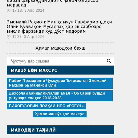
қарзи фарзандии ҳар як ҷавон ба ҳисоб
меравад
🕔
17:18, 3.Апр 2024
Эмомалӣ Раҳмон: Ман ҳамчун Сарфармондеҳи
Олии Қувваҳои Мусаллаҳ ҳар як сарбозро
мисли фарзанди худ дӯст медорам
🕔
11:27, 3.Апр 2024
Ҳамаи маводҳои бахш
МАВЗӮЪҲОИ МАХСУС
Паёми Президенти Ҷумҳурии Тоҷикистон Эмомалӣ
Раҳмон ба Маҷлиси Олӣ
Даҳсолаи байналмилалии амал «Об барои рушди
устувор» солҳои 2018-2028
БАҲОГУЗОРИИ ЛОИҲАИ НБО «РОҒУН»
Ҳамаи мавзӯъҳои махсус
МАВОДҲОИ ТАҲЛИЛӢ