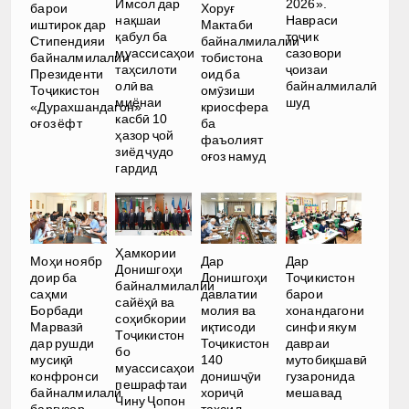
Имсол дар
2026».
барои
Хоруғ
нақшаи
Навраси
иштирок дар
Мактаби
қабул ба
тоҷик
Стипендияи
байналмилалии
муассисаҳои
сазовори
байналмилалии
тобистона
таҳсилоти
ҷоизаи
Президенти
оид ба
олӣ ва
байналмилалӣ
Тоҷикистон
омӯзиши
миёнаи
шуд
«Дурахшандагон»
криосфера
касбӣ 10
оғоз ёфт
ба
ҳазор ҷой
фаъолият
зиёд ҷудо
оғоз намуд
гардид
Ҳамкории
Моҳи ноябр
Дар
Дар
Донишгоҳи
доир ба
Донишгоҳи
Тоҷикистон
байналмилалии
саҳми
давлатии
барои
сайёҳӣ ва
Борбади
молия ва
хонандагони
соҳибкории
Марвазӣ
иқтисоди
синфи якум
Тоҷикистон
дар рушди
Тоҷикистон
давраи
бо
мусиқӣ
140
мутобиқшавӣ
муассисаҳои
конфронси
донишҷӯи
гузаронида
пешрафтаи
байналмилалӣ
хориҷӣ
мешавад
Чину Ҷопон
баргузор
таҳсил