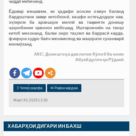
ҷиддӣ мебинанд.
Ёдовар мешавем, ки ҳадафи асосии озмун баланд
бардоштани завқи китобхонӣ, кашфи истеъдодҳои нав,
эҳтиром ба арзишҳои миллӣ ва тақвияти донишу
ҷаҳонбинии ҷавонон мебошад. Иштирокчиён на танҳо
китоб мехонанд, балки онро таҳлил ва баррасӣ карда,
фикрҳои худро баён менамоянд ва маҳорати суханварӣ
меомӯзанд.
АКС: Донишгоҳи давлатии Кӯлоб ба номи
Абуабдуллоҳи Рӯдакӣ

Чопи саҳифа
✉
Равон кардан
Март 30, 2025 13:30
ХАБАРҲОИ ДИГАРИ ИН БАХШ