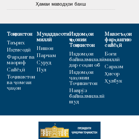
Ҳамаи маводҳои бахш
Тоҷикистон
Муқаддасоти
Иқдомҳои
Мавзеъҳои
миллӣ
ҷаҳонии
фарҳангию
Таърих
Тоҷикистон
сайёҳӣ
Нишон
Иқтисодӣ
Иқдомҳои
Боғи
Парчам
Фарҳанг ва
байналмилалӣ
миллӣ
маориф
Суруд
дар соҳаи об
Саразм
Сайёҳӣ
Пул
Иқдомҳои
Ҳисор
Тоҷикистон
ҷаҳонии
Ҳулбук
ва ҷомеаи
Тоҷикистон
ҷаҳон
Наврӯз
байналмилалӣ
шуд