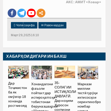
АКС: АМИТ «
Ховар
»

Чопи саҳифа
✉
Равон кардан
Март 29, 2025 16:10
ХАБАРҲОИ ДИГАРИ ИН БАХШ
35-
Дар
Хонандагони
Маркази
СОЛАГИИ
Тоҷикистон
фаъоли
миллии
ИСТИҚЛОЛИ
ба як
пойтахт дар
тестӣ гурӯҳи
ДАВЛАТӢ.
омӯзгор 18
истироҳатгоҳи
ихтисосҳои
Дар ноҳияи
хонанда
тобистонаи
серинтихобро
Хуросон
рост меояд
беруназшаҳрии
номбар
сохтмони
«Шарора»
намуд