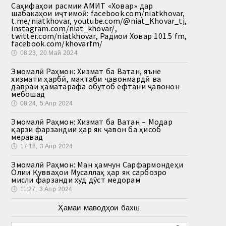
Саҳифаҳои расмии АМИТ «Ховар» дар
шабакаҳои иҷтимоӣ: facebook.com/niatkhovar,
t.me/niatkhovar, youtube.com/@niat_Khovar_tj,
instagram.com/niat_khovar/,
twitter.com/niatkhovar, Радиои Ховар 101.5 fm,
facebook.com/khovarfm/
🕔
08:23, 20.Май 2024
Эмомалӣ Раҳмон: Хизмат ба Ватан, яъне
хизмати ҳарбӣ, мактаби ҷавонмардӣ ва
давраи ҳаматарафа обутоб ёфтани ҷавонон
мебошад
🕔
08:24, 5.Апр 2024
Эмомалӣ Раҳмон: Хизмат ба Ватан – Модар
қарзи фарзандии ҳар як ҷавон ба ҳисоб
меравад
🕔
17:18, 3.Апр 2024
Эмомалӣ Раҳмон: Ман ҳамчун Сарфармондеҳи
Олии Қувваҳои Мусаллаҳ ҳар як сарбозро
мисли фарзанди худ дӯст медорам
🕔
11:27, 3.Апр 2024
Ҳамаи маводҳои бахш