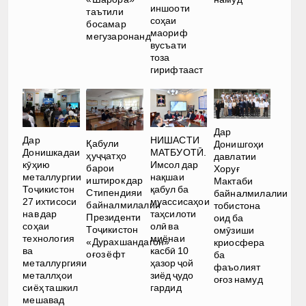
иншооти
таътили
соҳаи
босамар
маориф
мегузаронанд
вусъати
тоза
гирифтааст
Дар
Дар
НИШАСТИ
Қабули
Донишгоҳи
Донишкадаи
МАТБУОТӢ.
ҳуҷҷатҳо
давлатии
кӯҳию
Имсол дар
барои
Хоруғ
металлургии
нақшаи
иштирок дар
Мактаби
Тоҷикистон
қабул ба
Стипендияи
байналмилалии
27 ихтисоси
муассисаҳои
байналмилалии
тобистона
нав дар
таҳсилоти
Президенти
оид ба
соҳаи
олӣ ва
Тоҷикистон
омӯзиши
технология
миёнаи
«Дурахшандагон»
криосфера
ва
касбӣ 10
оғоз ёфт
ба
металлургияи
ҳазор ҷой
фаъолият
металлҳои
зиёд ҷудо
оғоз намуд
сиёҳ ташкил
гардид
мешавад