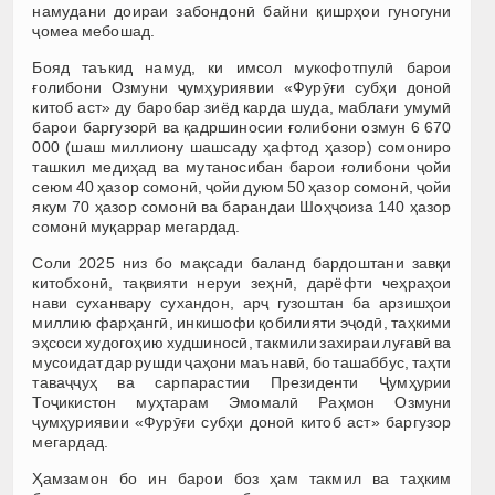
намудани доираи забондонӣ байни қишрҳои гуногуни
ҷомеа мебошад.
Бояд таъкид намуд, ки имсол мукофотпулӣ барои
ғолибони Озмуни ҷумҳуриявии «Фурӯғи субҳи доноӣ
китоб аст» ду баробар зиёд карда шуда, маблағи умумӣ
барои баргузорӣ ва қадршиносии ғолибони озмун 6 670
000 (шаш миллиону шашсаду ҳафтод ҳазор) сомониро
ташкил медиҳад ва мутаносибан барои ғолибони ҷойи
сеюм 40 ҳазор сомонӣ, ҷойи дуюм 50 ҳазор сомонӣ, ҷойи
якум 70 ҳазор сомонӣ ва барандаи Шоҳҷоиза 140 ҳазор
сомонӣ муқаррар мегардад.
Соли 2025 низ бо мақсади баланд бардоштани завқи
китобхонӣ, тақвияти неруи зеҳнӣ, дарёфти чеҳраҳои
нави суханвару сухандон, арҷ гузоштан ба арзишҳои
миллию фарҳангӣ, инкишофи қобилияти эҷодӣ, таҳкими
эҳсоси худогоҳию худшиносӣ, такмили захираи луғавӣ ва
мусоидат дар рушди ҷаҳони маънавӣ, бо ташаббус, таҳти
таваҷҷуҳ ва cарпарастии Президенти Ҷумҳурии
Тоҷикистон муҳтарам Эмомалӣ Раҳмон Озмуни
ҷумҳуриявии «Фурӯғи субҳи доноӣ китоб аст» баргузор
мегардад.
Ҳамзамон бо ин барои боз ҳам такмил ва таҳким