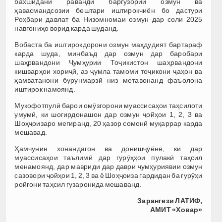
бахшидани раванди баргузории озмун ва
ҳавасмандсозии бештари иштирокчиён бо дастури
Роҳбари давлат ба Низомномаи озмун дар соли 2025
навгониҳо ворид карда шуданд.
Вобаста ба иштирокдорони озмун маҳдудият бартараф
карда шуда, минбаъд дар озмун дар баробари
шаҳрвандони Ҷумҳурии Тоҷикистон шаҳрвандони
кишварҳои хориҷӣ, аз ҷумла тамоми тоҷикони ҷаҳон ва
ҳамватанони бурунмарзӣ низ метавонанд фаъолона
иштирок намоянд.
Мукофотпулӣ барои омӯзгорони муассисаҳои таҳсилоти
умумӣ, ки шогирдонашон дар озмун ҷойҳои 1, 2, 3 ва
Шоҳҷоизаро мегиранд, 20 ҳазор сомонӣ муқаррар карда
мешавад.
Ҳамчунин хонандагон ва донишҷӯёне, ки дар
муассисаҳои таълимӣ дар гурӯҳҳои пулакӣ таҳсил
менамоянд, дар мавриди дар даври ҷумҳуриявии озмун
сазовори ҷойҳои 1, 2, 3 ва ё Шоҳҷоиза гардидан ба гурӯҳи
ройгони таҳсил гузаронида мешаванд.
Зарангези ЛАТИФ,
АМИТ
«
Ховар
»