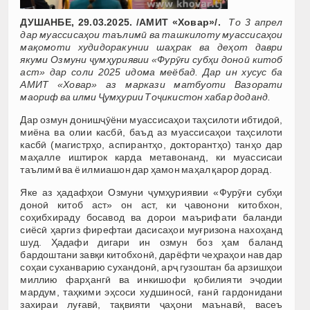
ДУШАНБЕ, 29.03.2025. /АМИТ «Ховар»/.
То 3 апрел
дар муассисаҳои таълимӣ ва ташкилоту муассисаҳои
мақомоти худидоракунии шаҳрак ва деҳот даври
якуми Озмуни ҷумҳуриявии «Фурӯғи субҳи доноӣ китоб
аст» дар соли 2025 идома меёбад. Дар ин хусус ба
АМИТ «Ховар» аз маркази матбуоти Вазорати
маориф ва илми Ҷумҳурии Тоҷикистон хабар доданд.
Дар озмун донишҷӯёни муассисаҳои таҳсилоти ибтидоӣ,
миёна ва олии касбӣ, баъд аз муассисаҳои таҳсилоти
касбӣ (магистрҳо, аспирантҳо, докторантҳо) танҳо дар
маҳалле иштирок карда метавонанд, ки муассисаи
таълимӣ ва ё илмиашон дар ҳамон маҳал қарор дорад.
Яке аз ҳадафҳои Озмуни ҷумҳуриявии «Фурӯғи субҳи
доноӣ китоб аст» он аст, ки ҷавонони китобхон,
соҳибхираду босавод ва дорои маърифати баланди
сиёсӣ ҳаргиз фирефтаи дасисаҳои муғризона нахоҳанд
шуд. Ҳадафи дигари ин озмун боз ҳам баланд
бардоштани завқи китобхонӣ, дарёфти чеҳраҳои нав дар
соҳаи суханварию сухандонӣ, арҷ гузоштан ба арзишҳои
миллию фарҳангӣ ва инкишофи қобилияти эҷодии
мардум, таҳкими эҳсоси худшиносӣ, ғанӣ гардонидани
захираи луғавӣ, тақвияти ҷаҳони маънавӣ, васеъ