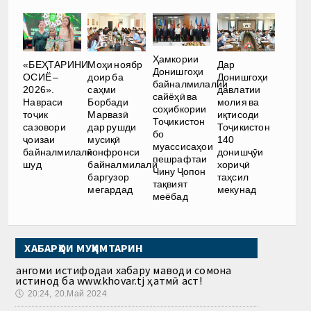
Ҳамкории
«БЕҲТАРИНИ
Моҳи ноябр
Дар
Донишгоҳи
ОСИЁ –
доир ба
Донишгоҳи
байналмилалии
2026».
саҳми
давлатии
сайёҳӣ ва
Навраси
Борбади
молия ва
соҳибкории
тоҷик
Марвазӣ
иқтисоди
Тоҷикистон
сазовори
дар рушди
Тоҷикистон
бо
ҷоизаи
мусиқӣ
140
муассисаҳои
байналмилалӣ
конфронси
донишҷӯи
пешрафтаи
шуд
байналмилалӣ
хориҷӣ
Чину Ҷопон
баргузор
таҳсил
тақвият
мегардад
мекунад
меёбад
ХАБАРҲОИ МУҲИМТАРИН
Ҳангоми истифодаи хабару маводи сомона
истинод ба www.khovar.tj ҳатмӣ аст!
🕔
20:24, 20.Май 2024