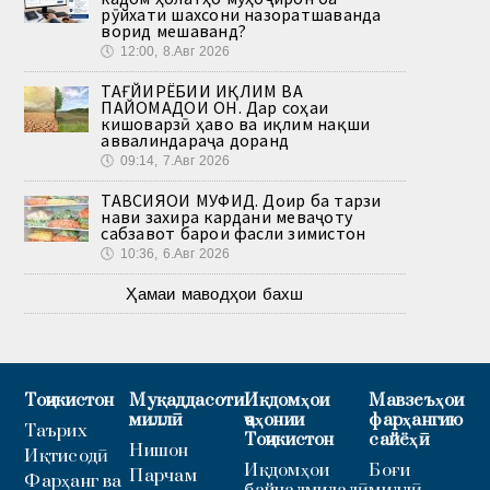
рӯйхати шахсони назоратшаванда
ворид мешаванд?
🕔
12:00, 8.Авг 2026
ТАҒЙИРЁБИИ ИҚЛИМ ВА
ПАЙОМАДҲОИ ОН. Дар соҳаи
кишоварзӣ ҳаво ва иқлим нақши
аввалиндараҷа доранд
🕔
09:14, 7.Авг 2026
ТАВСИЯҲОИ МУФИД. Доир ба тарзи
нави захира кардани меваҷоту
сабзавот барои фасли зимистон
🕔
10:36, 6.Авг 2026
Ҳамаи маводҳои бахш
Тоҷикистон
Муқаддасоти
Иқдомҳои
Мавзеъҳои
миллӣ
ҷаҳонии
фарҳангию
Таърих
Тоҷикистон
сайёҳӣ
Нишон
Иқтисодӣ
Иқдомҳои
Боғи
Парчам
Фарҳанг ва
байналмилалӣ
миллӣ