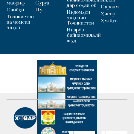
маориф
Суруд
дар соҳаи об
Саразм
Сайёҳӣ
Пул
Иқдомҳои
Ҳисор
Тоҷикистон
ҷаҳонии
Ҳулбук
ва ҷомеаи
Тоҷикистон
ҷаҳон
Наврӯз
байналмилалӣ
шуд