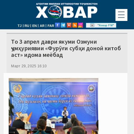
☰
|
|
|
|
"Ховар FM"
TJ
RU
EN
AR
FAR
То 3 апрел даври якуми Озмуни
ҷумҳуриявии «Фурӯғи субҳи доноӣ китоб
аст» идома меёбад
Март 29, 2025 16:10