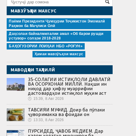
МАВЗӮЪҲОИ МАХСУС
Паёми Президенти Ҷумҳурии Тоҷикистон Эмомалӣ
Раҳмон ба Маҷлиси Олӣ
Даҳсолаи байналмилалии амал «Об барои рушди
устувор» солҳои 2018-2028
БАҲОГУЗОРИИ ЛОИҲАИ НБО «РОҒУН»
Ҳамаи мавзӯъҳои махсус
МАВОДҲОИ ТАҲЛИЛӢ
35-СОЛАГИИ ИСТИҚЛОЛИ ДАВЛАТӢ
ВА ОСОРХОНАИ МИЛЛӢ. Нақши ин
ниҳод дар ҳифзу муаррифии
дастовардҳои истиқлол муҳим аст
🕔
15:39, 8.Авг 2026
ТАВСИЯИ МУФИД. Доир ба пӯпаки
ҷуворимакка ва фоидаи он
🕔
13:33, 8.Авг 2026
ПУРСИДЕД, ҶАВОБ МЕДИҲЕМ. Дар
кадом ҳолатҳо муҳоҷирон ба