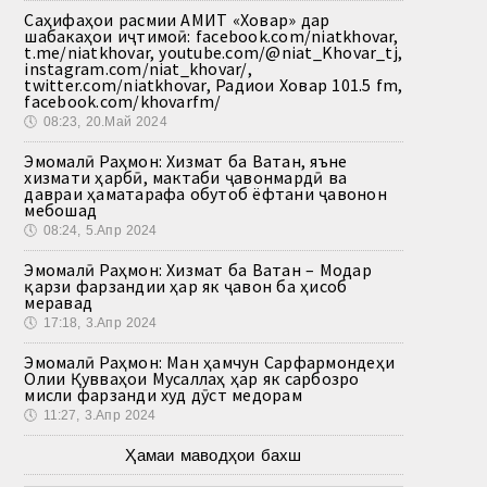
Саҳифаҳои расмии АМИТ «Ховар» дар
шабакаҳои иҷтимоӣ: facebook.com/niatkhovar,
t.me/niatkhovar, youtube.com/@niat_Khovar_tj,
instagram.com/niat_khovar/,
twitter.com/niatkhovar, Радиои Ховар 101.5 fm,
facebook.com/khovarfm/
🕔
08:23, 20.Май 2024
Эмомалӣ Раҳмон: Хизмат ба Ватан, яъне
хизмати ҳарбӣ, мактаби ҷавонмардӣ ва
давраи ҳаматарафа обутоб ёфтани ҷавонон
мебошад
🕔
08:24, 5.Апр 2024
Эмомалӣ Раҳмон: Хизмат ба Ватан – Модар
қарзи фарзандии ҳар як ҷавон ба ҳисоб
меравад
🕔
17:18, 3.Апр 2024
Эмомалӣ Раҳмон: Ман ҳамчун Сарфармондеҳи
Олии Қувваҳои Мусаллаҳ ҳар як сарбозро
мисли фарзанди худ дӯст медорам
🕔
11:27, 3.Апр 2024
Ҳамаи маводҳои бахш