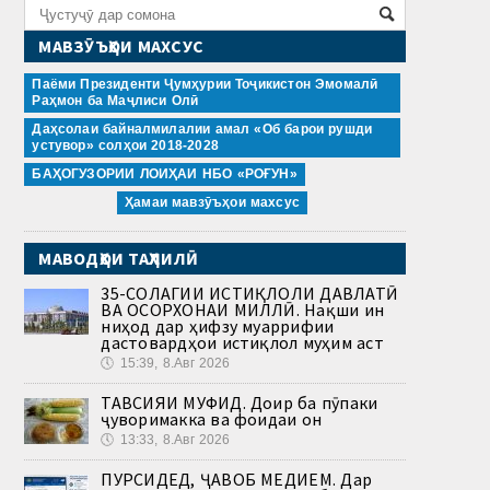
МАВЗӮЪҲОИ МАХСУС
Паёми Президенти Ҷумҳурии Тоҷикистон Эмомалӣ
Раҳмон ба Маҷлиси Олӣ
Даҳсолаи байналмилалии амал «Об барои рушди
устувор» солҳои 2018-2028
БАҲОГУЗОРИИ ЛОИҲАИ НБО «РОҒУН»
Ҳамаи мавзӯъҳои махсус
МАВОДҲОИ ТАҲЛИЛӢ
35-СОЛАГИИ ИСТИҚЛОЛИ ДАВЛАТӢ
ВА ОСОРХОНАИ МИЛЛӢ. Нақши ин
ниҳод дар ҳифзу муаррифии
дастовардҳои истиқлол муҳим аст
🕔
15:39, 8.Авг 2026
ТАВСИЯИ МУФИД. Доир ба пӯпаки
ҷуворимакка ва фоидаи он
🕔
13:33, 8.Авг 2026
ПУРСИДЕД, ҶАВОБ МЕДИҲЕМ. Дар