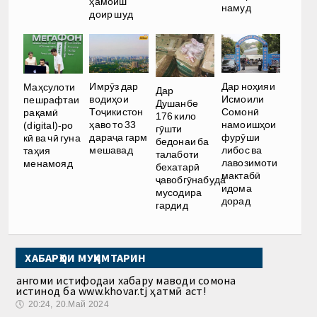
ҳамоиш
намуд
доир шуд
Имрӯз дар
Дар ноҳияи
Маҳсулоти
Дар
водиҳои
Исмоили
пешрафтаи
Душанбе
Тоҷикистон
Сомонӣ
рақамӣ
176 кило
ҳаво то 33
намоишҳои
(digital)-ро
гӯшти
дараҷа гарм
фурӯши
кӣ ва чӣ гуна
бедонаи ба
мешавад
либос ва
таҳия
талаботи
лавозимоти
менамояд
бехатарӣ
мактабӣ
ҷавобгӯнабуда
идома
мусодира
дорад
гардид
ХАБАРҲОИ МУҲИМТАРИН
Ҳангоми истифодаи хабару маводи сомона
истинод ба www.khovar.tj ҳатмӣ аст!
🕔
20:24, 20.Май 2024