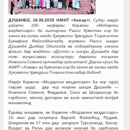
ДУШАНБЕ, 18.06.2025 /АМИТ «Ховар»/.
Субҳи имрӯз
ҳайати 100- нафараи Корвони «Модарони
ваҳдатсаро» бо иштироки Раиси Кумитаи кор бо
занон ва оилаи назди Ҳукумати Ҷумҳурии Тоҷикистон
Бунафша Файзиддинзода, муовини Раиси шаҳри
Душанбе Дилбар Одилзода ва собиқадорону занони
фаъол дар майдони «Дӯстӣ»-и шаҳри Душанбе дар
пояи муҷассамаи асосгузори давлати тоҷикон
Исмоили Сомонӣ гулчанбар гузоштанд. Дар ин хусус ба
АМИТ «Ховар»
аз Кумитаи кор бо занон ва оилаи назди
Ҳукумати Ҷумҳурии Тоҷикистон хабар доданд
.
Имрӯз Корвони «Модарони ваҳдатсаро» ба чор гурӯҳ
тақсим шуда, дар чор ноҳияи шаҳри Душанбе —
Исмоили Сомонӣ, Фирдавсӣ, Сино ва Шоҳмансур бо
сарбозон, занону духтарон ва аҳли ҷамоатчигӣ вохӯрӣ
менамоянд.
Ёдовар мешавем, ки Корвони «Модарони ваҳдатсаро»
16 июн дар ноҳияҳои Варзоб, Файзобод, Рӯдакӣ,
Шаҳринав ва 17 июн дар шаҳрҳои Турсунзода, Ҳисор,
Ваҳдат ва Роғун дар қисмҳои низомӣ бо сарбозону