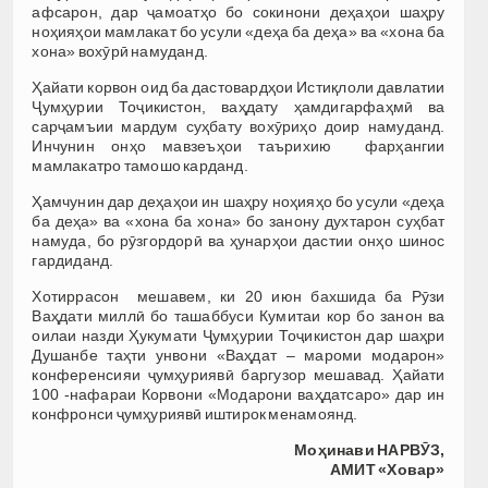
афсарон, дар ҷамоатҳо бо сокинони деҳаҳои шаҳру
ноҳияҳои мамлакат бо усули «деҳа ба деҳа» ва «хона ба
хона» вохӯрӣ намуданд.
Ҳайати корвон оид ба дастовардҳои Истиқлоли давлатии
Ҷумҳурии Тоҷикистон, ваҳдату ҳамдигарфаҳмӣ ва
сарҷамъии мардум суҳбату вохӯриҳо доир намуданд.
Инчунин онҳо мавзеъҳои таърихию фарҳангии
мамлакатро тамошо карданд.
Ҳамчунин дар деҳаҳои ин шаҳру ноҳияҳо бо усули «деҳа
ба деҳа» ва «хона ба хона» бо занону духтарон суҳбат
намуда, бо рӯзгордорӣ ва ҳунарҳои дастии онҳо шинос
гардиданд.
Хотиррасон мешавем, ки 20 июн бахшида ба Рӯзи
Ваҳдати миллӣ бо ташаббуси Кумитаи кор бо занон ва
оилаи назди Ҳукумати Ҷумҳурии Тоҷикистон дар шаҳри
Душанбе таҳти унвони «Ваҳдат – мароми модарон»
конференсияи ҷумҳуриявӣ баргузор мешавад. Ҳайати
100 -нафараи Корвони «Модарони ваҳдатсаро» дар ин
конфронси ҷумҳуриявӣ иштирок менамоянд.
Моҳинави НАРВӮЗ,
АМИТ «Ховар»