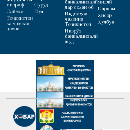
байналмилалӣ
миллӣ
маориф
Суруд
дар соҳаи об
Саразм
Сайёҳӣ
Пул
Иқдомҳои
Ҳисор
Тоҷикистон
ҷаҳонии
Ҳулбук
ва ҷомеаи
Тоҷикистон
ҷаҳон
Наврӯз
байналмилалӣ
шуд