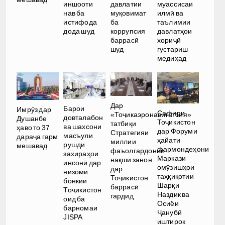
иншооти
давлатии
муассисаи
нав ба
муқовимат
илмӣ ва
истифода
ба
таълимии
дода шуд
коррупсия
давлатҳои
баррасӣ
хориҷӣ
шуд
густариш
медиҳад
Дар
Барои
Имрӯз дар
Сафири
«Тоҷикаэронавигатсия»
довталабон
Душанбе
Тоҷикистон
татбиқи
ва шахсони
ҳаво то 37
дар Форуми
Стратегияи
масъули
дараҷа гарм
ҳайати
миллии
рушди
мешавад
фармондеҳони
фаъолгардонии
захираҳои
Маркази
нақши занон
инсонӣ дар
омӯзишҳои
дар
низоми
таҳқиқотии
Тоҷикистон
бонкии
Шарқи
баррасӣ
Тоҷикистон
Наздик ва
гардид
оид ба
Осиёи
барномаи
Ҷанубӣ
JISPA
иштирок