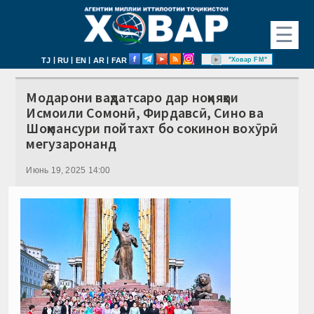
☰
|
|
|
|
"Ховар FM"
TJ
RU
EN
AR
FAR
Модарони ваҳдатсаро дар ноҳияҳои
Исмоили Сомонӣ, Фирдавсӣ, Сино ва
Шоҳмансури пойтахт бо сокинон вохӯрӣ
мегузаронанд
Июнь 19, 2025 14:00