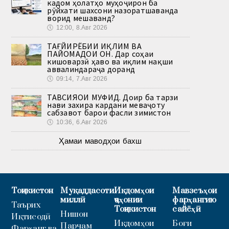
кадом ҳолатҳо муҳоҷирон ба
рӯйхати шахсони назоратшаванда
ворид мешаванд?
🕔
12:00, 8.Авг 2026
ТАҒЙИРЁБИИ ИҚЛИМ ВА
ПАЙОМАДҲОИ ОН. Дар соҳаи
кишоварзӣ ҳаво ва иқлим нақши
аввалиндараҷа доранд
🕔
09:14, 7.Авг 2026
ТАВСИЯҲОИ МУФИД. Доир ба тарзи
нави захира кардани меваҷоту
сабзавот барои фасли зимистон
🕔
10:36, 6.Авг 2026
Ҳамаи маводҳои бахш
Тоҷикистон
Муқаддасоти
Иқдомҳои
Мавзеъҳои
миллӣ
ҷаҳонии
фарҳангию
Таърих
Тоҷикистон
сайёҳӣ
Нишон
Иқтисодӣ
Иқдомҳои
Боғи
Парчам
Фарҳанг ва