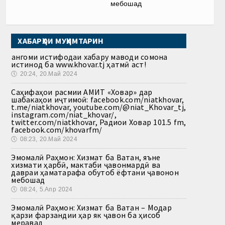
мебошад
ХАБАРҲОИ МУҲИМТАРИН
Ҳангоми истифодаи хабару маводи сомона
истинод ба www.khovar.tj ҳатмӣ аст!
🕔
20:24, 20.Май 2024
Саҳифаҳои расмии АМИТ «Ховар» дар
шабакаҳои иҷтимоӣ: facebook.com/niatkhovar,
t.me/niatkhovar, youtube.com/@niat_Khovar_tj,
instagram.com/niat_khovar/,
twitter.com/niatkhovar, Радиои Ховар 101.5 fm,
facebook.com/khovarfm/
🕔
08:23, 20.Май 2024
Эмомалӣ Раҳмон: Хизмат ба Ватан, яъне
хизмати ҳарбӣ, мактаби ҷавонмардӣ ва
давраи ҳаматарафа обутоб ёфтани ҷавонон
мебошад
🕔
08:24, 5.Апр 2024
Эмомалӣ Раҳмон: Хизмат ба Ватан – Модар
қарзи фарзандии ҳар як ҷавон ба ҳисоб
меравад