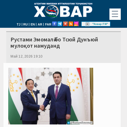
☰
|
|
|
|
"Ховар FM"
TJ
RU
EN
AR
FAR
Рустами Эмомалӣ бо Тсюй Дунъюй
мулоқот намуданд
Май 12, 2026 19:10