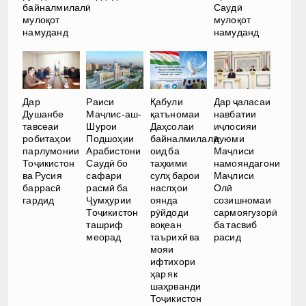
байналмилалӣ
Саудӣ
мулоқот
мулоқот
намуданд
намуданд
Дар
Раиси
Қабули
Дар ҷаласаи
Душанбе
Маҷлис-аш-
қатъномаи
навбатии
тавсеаи
Шурои
Даҳсолаи
иҷлосияи
робитаҳои
Подшоҳии
байналмилалӣ
дуюми
парлумонии
Арабистони
оид ба
Маҷлиси
Тоҷикистон
Саудӣ бо
таҳкими
намояндагони
ва Русия
сафари
сулҳ барои
Маҷлиси
баррасӣ
расмӣ ба
наслҳои
Олӣ
гардид
Ҷумҳурии
оянда
созишномаи
Тоҷикистон
рӯйдоди
сармоягузорӣ
ташриф
воқеан
ба тасвиб
меорад
таърихӣ ва
расид
мояи
ифтихори
ҳар як
шаҳрванди
Тоҷикистон