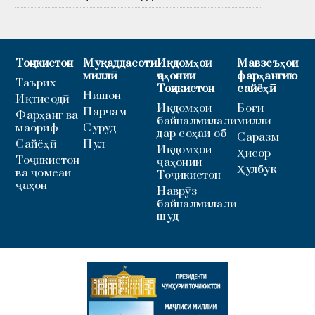
Тоҷикистон
Муқаддасоти
Иқдомҳои
Мавзеъҳои
миллӣ
ҷаҳонии
фарҳангию
Таърих
Тоҷикистон
сайёҳӣ
Нишон
Иқтисодӣ
Иқдомҳои
Боғи
Парчам
Фарҳанг ва
байналмилалӣ
миллӣ
маориф
Суруд
дар соҳаи об
Саразм
Сайёҳӣ
Пул
Иқдомҳои
Ҳисор
Тоҷикистон
ҷаҳонии
Ҳулбук
ва ҷомеаи
Тоҷикистон
ҷаҳон
Наврӯз
байналмилалӣ
шуд