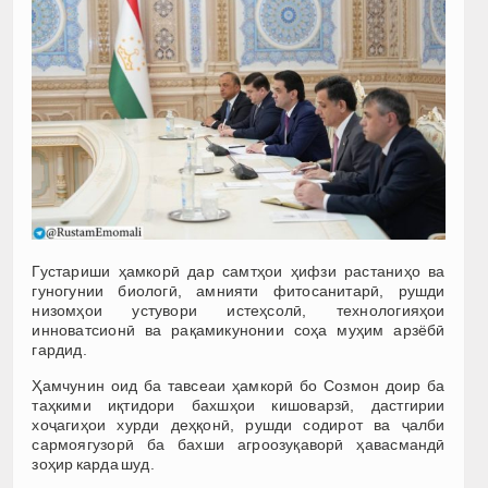
Густариши ҳамкорӣ дар самтҳои ҳифзи растаниҳо ва
гуногунии биологӣ, амнияти фитосанитарӣ, рушди
низомҳои устувори истеҳсолӣ, технологияҳои
инноватсионӣ ва рақамикунонии соҳа муҳим арзёбӣ
гардид.
Ҳамчунин оид ба тавсеаи ҳамкорӣ бо Созмон доир ба
таҳкими иқтидори бахшҳои кишоварзӣ, дастгирии
хоҷагиҳои хурди деҳқонӣ, рушди содирот ва ҷалби
сармоягузорӣ ба бахши агроозуқаворӣ ҳавасмандӣ
зоҳир карда шуд.