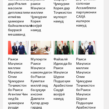
дар Италия
раиси
Ҷумҳурии
солонаи
масоили
Маҷлиси
Корея дар
Ассамблеяи
дипломатияи
миллии
Тоҷикистон
парлумонии
илмӣ ва
Ҷумҳурии
мулоқот
САҲА
ҳамкории
Корея
намуд
иштирок
байналмилалӣ
вохӯрӣ
намуд
баррасӣ
намуд
мешаванд
Раиси
Мулоқоти
Файзалӣ
Раиси
Маҷлиси
Раиси
Идизода бо
Маҷлиси
миллии
Маҷлиси
Раиси
миллии
Маҷлиси
намояндагон
Маҷлиси
Маҷлиси
Олии
бо Раиси
Шурои
Олии
Ҷумҳурии
Кумитаи
Подшоҳии
Ҷумҳурии
Тоҷикистон
миллӣ оид
Арабистони
Тоҷикистон
бо Раиси
ба ҳуқуқи
Саудӣ
бо Раиси
Агентии Чин
инсони
вохӯрӣ
Маҷлиси
оид ба
Давлати
намуд
Шурои
ҳамкории
Қатар доир
Подшоҳии
рушди
гардид
Арабистони