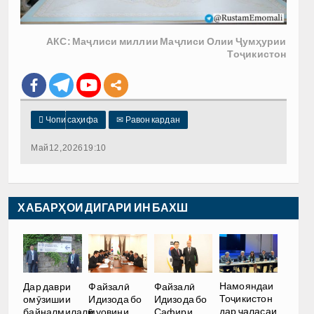
АКС: Маҷлиси миллии Маҷлиси Олии Ҷумҳурии
Тоҷикистон

Чопи саҳифа
✉
Равон кардан
Май 12, 2026 19:10
ХАБАРҲОИ ДИГАРИ ИН БАХШ
Дар даври
Файзалӣ
Файзалӣ
Намояндаи
омӯзишии
Идизода бо
Идизода бо
Тоҷикистон
байналмилалӣ
муовини
Сафири
дар ҷаласаи