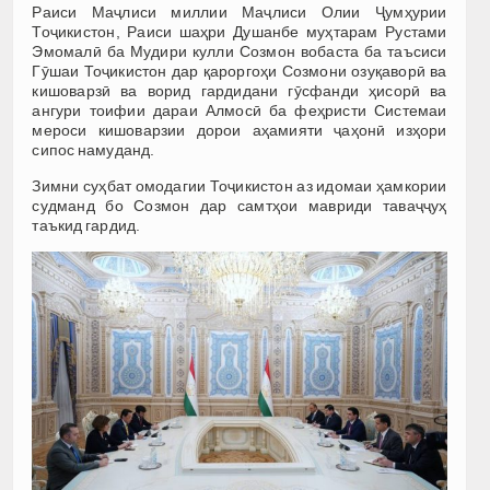
Раиси Маҷлиси миллии Маҷлиси Олии Ҷумҳурии
Тоҷикистон, Раиси шаҳри Душанбе муҳтарам Рустами
Эмомалӣ ба Мудири кулли Созмон вобаста ба таъсиси
Гӯшаи Тоҷикистон дар қароргоҳи Созмони озуқаворӣ ва
кишоварзӣ ва ворид гардидани гӯсфанди ҳисорӣ ва
ангури тоифии дараи Алмосӣ ба феҳристи Системаи
мероси кишоварзии дорои аҳамияти ҷаҳонӣ изҳори
сипос намуданд.
Зимни суҳбат омодагии Тоҷикистон аз идомаи ҳамкории
судманд бо Созмон дар самтҳои мавриди таваҷҷуҳ
таъкид гардид.