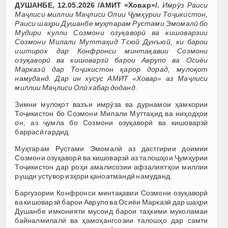
ДУШАНБЕ, 12.05.2026 /АМИТ «Ховар»/.
Имрӯз Раиси
Маҷлиси миллии Маҷлиси Олии Ҷумҳурии Тоҷикистон,
Раиси шаҳри Душанбе муҳтарам Рустами Эмомалӣ бо
Мудири кулли Созмони озуқаворӣ ва кишоварзии
Созмони Милали Муттаҳид Тсюй Дунъюй, ки барои
иштирок дар Конфронси минтақавии Созмони
озуқаворӣ ва кишоварзӣ барои Аврупо ва Осиёи
Марказӣ дар Тоҷикистон қарор дорад, мулоқот
намуданд. Дар ин хусус АМИТ «Ховар» аз Маҷлиси
миллии Маҷлиси Олӣ хабар доданд.
Зимни мулоқот вазъи имрӯза ва дурнамои ҳамкории
Тоҷикистон бо Созмони Милали Муттаҳид ва ниҳодҳои
он, аз ҷумла бо Созмони озуқаворӣ ва кишоварзӣ
баррасӣ гардид.
Муҳтарам Рустами Эмомалӣ аз дастгирии доимии
Созмони озуқаворӣ ва кишоварзӣ аз талошҳои Ҷумҳурии
Тоҷикистон дар роҳи амалисозии афзалиятҳои миллии
рушди устувор изҳори қаноатмандӣ намуданд.
Баргузории Конфронси минтақавии Созмони озуқаворӣ
ва кишоварзӣ барои Аврупо ва Осиёи Марказӣ дар шаҳри
Душанбе имконияти мусоид барои таҳкими муколамаи
байналмилалӣ ва ҳамоҳангсозии талошҳо дар самти