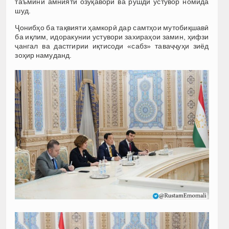
таъмини амнияти озуқаворӣ ва рушди устувор номида
шуд.
Ҷонибҳо ба тақвияти ҳамкорӣ дар самтҳои мутобиқшавӣ
ба иқлим, идоракунии устувори захираҳои замин, ҳифзи
ҷангал ва дастгирии иқтисоди «сабз» таваҷҷуҳи зиёд
зоҳир намуданд.