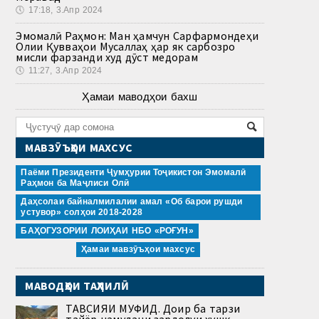
🕔
17:18, 3.Апр 2024
Эмомалӣ Раҳмон: Ман ҳамчун Сарфармондеҳи
Олии Қувваҳои Мусаллаҳ ҳар як сарбозро
мисли фарзанди худ дӯст медорам
🕔
11:27, 3.Апр 2024
Ҳамаи маводҳои бахш
МАВЗӮЪҲОИ МАХСУС
Паёми Президенти Ҷумҳурии Тоҷикистон Эмомалӣ
Раҳмон ба Маҷлиси Олӣ
Даҳсолаи байналмилалии амал «Об барои рушди
устувор» солҳои 2018-2028
БАҲОГУЗОРИИ ЛОИҲАИ НБО «РОҒУН»
Ҳамаи мавзӯъҳои махсус
МАВОДҲОИ ТАҲЛИЛӢ
ТАВСИЯИ МУФИД. Доир ба тарзи