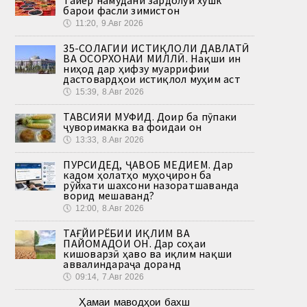
тайёр намудани зардолуи хушк
барои фасли зимистон
🕔
11:20, 9.Авг 2026
35-СОЛАГИИ ИСТИҚЛОЛИ ДАВЛАТӢ
ВА ОСОРХОНАИ МИЛЛӢ. Нақши ин
ниҳод дар ҳифзу муаррифии
дастовардҳои истиқлол муҳим аст
🕔
15:39, 8.Авг 2026
ТАВСИЯИ МУФИД. Доир ба пӯпаки
ҷуворимакка ва фоидаи он
🕔
13:33, 8.Авг 2026
ПУРСИДЕД, ҶАВОБ МЕДИҲЕМ. Дар
кадом ҳолатҳо муҳоҷирон ба
рӯйхати шахсони назоратшаванда
ворид мешаванд?
🕔
12:00, 8.Авг 2026
ТАҒЙИРЁБИИ ИҚЛИМ ВА
ПАЙОМАДҲОИ ОН. Дар соҳаи
кишоварзӣ ҳаво ва иқлим нақши
аввалиндараҷа доранд
🕔
09:14, 7.Авг 2026
Ҳамаи маводҳои бахш