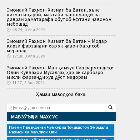
Эмомалӣ Раҳмон: Хизмат ба Ватан, яъне
хизмати ҳарбӣ, мактаби ҷавонмардӣ ва
давраи ҳаматарафа обутоб ёфтани ҷавонон
мебошад
🕔
08:24, 5.Апр 2024
Эмомалӣ Раҳмон: Хизмат ба Ватан – Модар
қарзи фарзандии ҳар як ҷавон ба ҳисоб
меравад
🕔
17:18, 3.Апр 2024
Эмомалӣ Раҳмон: Ман ҳамчун Сарфармондеҳи
Олии Қувваҳои Мусаллаҳ ҳар як сарбозро
мисли фарзанди худ дӯст медорам
🕔
11:27, 3.Апр 2024
Ҳамаи маводҳои бахш
МАВЗӮЪҲОИ МАХСУС
Паёми Президенти Ҷумҳурии Тоҷикистон Эмомалӣ
Раҳмон ба Маҷлиси Олӣ