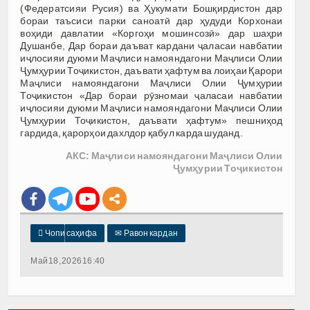
(Федератсияи Русия) ва Ҳукумати Бошқирдистон дар
бораи таъсиси парки саноатӣ дар ҳудуди Корхонаи
воҳиди давлатии «Коргоҳи мошинсозӣ» дар шаҳри
Душанбе, Дар бораи даъват кардани ҷаласаи навбатии
иҷлосияи дуюми Маҷлиси намояндагони Маҷлиси Олии
Ҷумҳурии Тоҷикистон, даъвати ҳафтум ва лоиҳаи Қарори
Маҷлиси намояндагони Маҷлиси Олии Ҷумҳурии
Тоҷикистон «Дар бораи рӯзномаи ҷаласаи навбатии
иҷлосияи дуюми Маҷлиси намояндагони Маҷлиси Олии
Ҷумҳурии Тоҷикистон, даъвати ҳафтум» пешниҳод
гардида, қарорҳои дахлдор қабул карда шуданд.
АКС: Маҷлиси намояндагони Маҷлиси Олии
Ҷумҳурии Тоҷикистон

Чопи саҳифа
✉
Равон кардан
Май 18, 2026 16:40