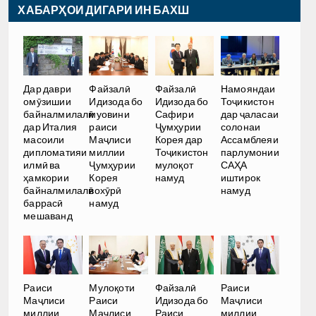
ХАБАРҲОИ ДИГАРИ ИН БАХШ
Дар даври
Файзалӣ
Файзалӣ
Намояндаи
омӯзишии
Идизода бо
Идизода бо
Тоҷикистон
байналмилалӣ
муовини
Сафири
дар ҷаласаи
дар Италия
раиси
Ҷумҳурии
солонаи
масоили
Маҷлиси
Корея дар
Ассамблеяи
дипломатияи
миллии
Тоҷикистон
парлумонии
илмӣ ва
Ҷумҳурии
мулоқот
САҲА
ҳамкории
Корея
намуд
иштирок
байналмилалӣ
вохӯрӣ
намуд
баррасӣ
намуд
мешаванд
Раиси
Мулоқоти
Файзалӣ
Раиси
Маҷлиси
Раиси
Идизода бо
Маҷлиси
миллии
Маҷлиси
Раиси
миллии