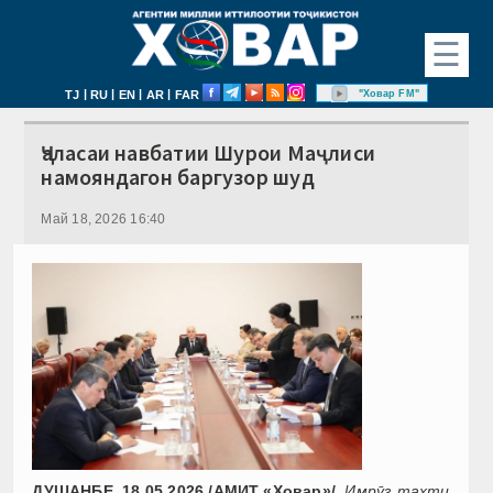
☰
|
|
|
|
"Ховар FM"
TJ
RU
EN
AR
FAR
Ҷаласаи навбатии Шурои Маҷлиси
намояндагон баргузор шуд
Май 18, 2026 16:40
ДУШАНБЕ, 18.05.2026 /АМИТ «Ховар»/.
Имрӯз таҳти