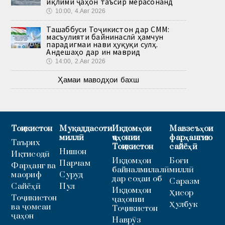
иқлими ҷаҳон таъсир мерасонанд
🕔
10:00, 4.Авг 2026
Ташаббуси Тоҷикистон дар СММ:
масъулияти байнинаслӣ ҳамчун
парадигмаи нави ҳуқуқи сулҳ.
Андешаҳо дар ин маврид
🕔
14:00, 2.Авг 2026
Ҳамаи маводҳои бахш
Тоҷикистон
Муқаддасоти
Иқдомҳои
Мавзеъҳои
миллӣ
ҷаҳонии
фарҳангию
Таърих
Тоҷикистон
сайёҳӣ
Нишон
Иқтисодӣ
Иқдомҳои
Боғи
Парчам
Фарҳанг ва
байналмилалӣ
миллӣ
маориф
Суруд
дар соҳаи об
Саразм
Сайёҳӣ
Пул
Иқдомҳои
Ҳисор
Тоҷикистон
ҷаҳонии
Ҳулбук
ва ҷомеаи
Тоҷикистон
ҷаҳон
Наврӯз