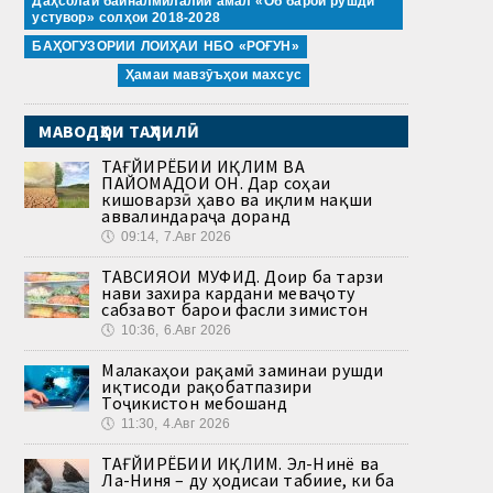
Даҳсолаи байналмилалии амал «Об барои рушди
устувор» солҳои 2018-2028
БАҲОГУЗОРИИ ЛОИҲАИ НБО «РОҒУН»
Ҳамаи мавзӯъҳои махсус
МАВОДҲОИ ТАҲЛИЛӢ
ТАҒЙИРЁБИИ ИҚЛИМ ВА
ПАЙОМАДҲОИ ОН. Дар соҳаи
кишоварзӣ ҳаво ва иқлим нақши
аввалиндараҷа доранд
🕔
09:14, 7.Авг 2026
ТАВСИЯҲОИ МУФИД. Доир ба тарзи
нави захира кардани меваҷоту
сабзавот барои фасли зимистон
🕔
10:36, 6.Авг 2026
Малакаҳои рақамӣ заминаи рушди
иқтисоди рақобатпазири
Тоҷикистон мебошанд
🕔
11:30, 4.Авг 2026
ТАҒЙИРЁБИИ ИҚЛИМ. Эл-Нинё ва
Ла-Ниня – ду ҳодисаи табиие, ки ба