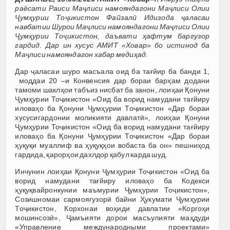
раёсати Раиси Маҷлиси намояндагони Маҷлиси Олии
Ҷумҳурии Тоҷикистон Файзалӣ Идизода ҷаласаи
навбатии Шурои Маҷлиси намояндагони Маҷлиси Олии
Ҷумҳурии Тоҷикистон, даъвати ҳафтум баргузор
гардид. Дар ин хусус АМИТ
«Ховар» бо истинод ба
Маҷлиси намояндагон хабар медиҳад.
Дар ҷаласаи шуро масъала оид ба тағйир ба банди 1,
моддаи 20 –и Конвенсия дар бораи барҳам додани
тамоми шаклҳои табъиз нисбат ба занон, лоиҳаи Қонуни
Ҷумҳурии Тоҷикистон «Оид ба ворид намудани тағйиру
иловаҳо ба Қонуни Ҷумҳурии Тоҷикистон «Дар бораи
хусусигардонии моликияти давлатӣ», лоиҳаи Қонуни
Ҷумҳурии Тоҷикистон «Оид ба ворид намудани тағйиру
иловаҳо ба Қонуни Ҷумҳурии Тоҷикистон «Дар бораи
ҳуқуқи муаллиф ва ҳуқуқҳои вобаста ба он» пешниҳод
гардида, қарорҳои дахлдор қабул карда шуд.
Инчунин лоиҳаи Қонуни Ҷумҳурии Тоҷикистон «Оид ба
ворид намудани тағйиру иловаҳо ба Кодекси
ҳуқуқвайронкунии маъмурии Ҷумҳурии Тоҷикистон»,
Созишномаи сармоягузорӣ байни Ҳукумати Ҷумҳурии
Тоҷикистон, Корхонаи воҳиди давлатии «Коргоҳи
мошинсозӣ», Ҷамъияти дорои масъулияти маҳдуди
«Управление международными проектами»