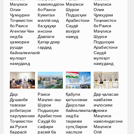
Маҷлиси
намояндагон
Маҷлиси
Маҷлиси
Олии
бо Раиси
Шурои
Олии
Ҷумҳурии
Кумитаи
Подшоҳии
Ҷумҳурии
Тоҷикистон
миллӣ оид
Арабистони
Тоҷикистон
бо Раиси
ба ҳуқуқи
Саудӣ
бо Раиси
Агентии Чин
инсони
вохӯрӣ
Маҷлиси
оид ба
Давлати
намуд
Шурои
ҳамкории
Қатар доир
Подшоҳии
рушди
гардид
Арабистони
байналмилалӣ
Саудӣ
мулоқот
мулоқот
намуданд
намуданд
Дар
Раиси
Қабули
Дар ҷаласаи
Душанбе
Маҷлис-аш-
қатъномаи
навбатии
тавсеаи
Шурои
Даҳсолаи
иҷлосияи
робитаҳои
Подшоҳии
байналмилалӣ
дуюми
парлумонии
Арабистони
оид ба
Маҷлиси
Тоҷикистон
Саудӣ бо
таҳкими
намояндагони
ва Русия
сафари
сулҳ барои
Маҷлиси
баррасӣ
расмӣ ба
наслҳои
Олӣ