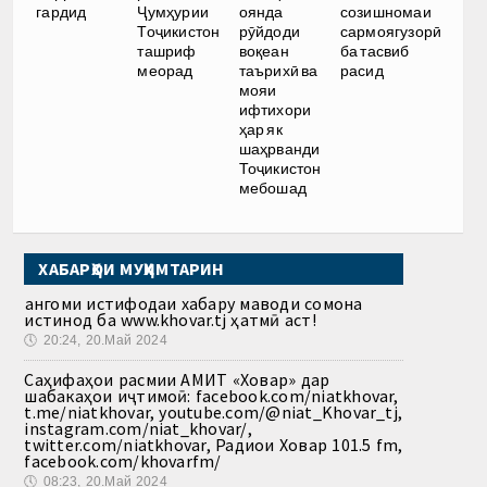
гардид
Ҷумҳурии
оянда
созишномаи
Тоҷикистон
рӯйдоди
сармоягузорӣ
ташриф
воқеан
ба тасвиб
меорад
таърихӣ ва
расид
мояи
ифтихори
ҳар як
шаҳрванди
Тоҷикистон
мебошад
ХАБАРҲОИ МУҲИМТАРИН
Ҳангоми истифодаи хабару маводи сомона
истинод ба www.khovar.tj ҳатмӣ аст!
🕔
20:24, 20.Май 2024
Саҳифаҳои расмии АМИТ «Ховар» дар
шабакаҳои иҷтимоӣ: facebook.com/niatkhovar,
t.me/niatkhovar, youtube.com/@niat_Khovar_tj,
instagram.com/niat_khovar/,
twitter.com/niatkhovar, Радиои Ховар 101.5 fm,
facebook.com/khovarfm/
🕔
08:23, 20.Май 2024