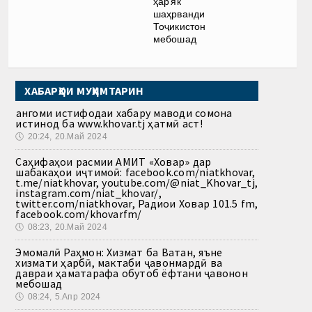
ҳар як
шаҳрванди
Тоҷикистон
мебошад
ХАБАРҲОИ МУҲИМТАРИН
Ҳангоми истифодаи хабару маводи сомона
истинод ба www.khovar.tj ҳатмӣ аст!
🕔
20:24, 20.Май 2024
Саҳифаҳои расмии АМИТ «Ховар» дар
шабакаҳои иҷтимоӣ: facebook.com/niatkhovar,
t.me/niatkhovar, youtube.com/@niat_Khovar_tj,
instagram.com/niat_khovar/,
twitter.com/niatkhovar, Радиои Ховар 101.5 fm,
facebook.com/khovarfm/
🕔
08:23, 20.Май 2024
Эмомалӣ Раҳмон: Хизмат ба Ватан, яъне
хизмати ҳарбӣ, мактаби ҷавонмардӣ ва
давраи ҳаматарафа обутоб ёфтани ҷавонон
мебошад
🕔
08:24, 5.Апр 2024