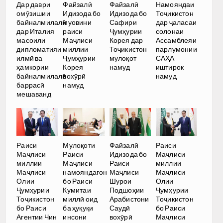
Дар даври
Файзалӣ
Файзалӣ
Намояндаи
омӯзишии
Идизода бо
Идизода бо
Тоҷикистон
байналмилалӣ
муовини
Сафири
дар ҷаласаи
дар Италия
раиси
Ҷумҳурии
солонаи
масоили
Маҷлиси
Корея дар
Ассамблеяи
дипломатияи
миллии
Тоҷикистон
парлумонии
илмӣ ва
Ҷумҳурии
мулоқот
САҲА
ҳамкории
Корея
намуд
иштирок
байналмилалӣ
вохӯрӣ
намуд
баррасӣ
намуд
мешаванд
Раиси
Мулоқоти
Файзалӣ
Раиси
Маҷлиси
Раиси
Идизода бо
Маҷлиси
миллии
Маҷлиси
Раиси
миллии
Маҷлиси
намояндагон
Маҷлиси
Маҷлиси
Олии
бо Раиси
Шурои
Олии
Ҷумҳурии
Кумитаи
Подшоҳии
Ҷумҳурии
Тоҷикистон
миллӣ оид
Арабистони
Тоҷикистон
бо Раиси
ба ҳуқуқи
Саудӣ
бо Раиси
Агентии Чин
инсони
вохӯрӣ
Маҷлиси