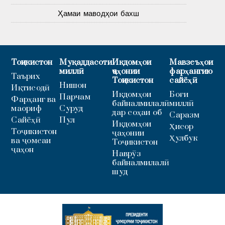
Ҳамаи маводҳои бахш
Тоҷикистон
Муқаддасоти
Иқдомҳои
Мавзеъҳои
миллӣ
ҷаҳонии
фарҳангию
Таърих
Тоҷикистон
сайёҳӣ
Нишон
Иқтисодӣ
Иқдомҳои
Боғи
Парчам
Фарҳанг ва
байналмилалӣ
миллӣ
маориф
Суруд
дар соҳаи об
Саразм
Сайёҳӣ
Пул
Иқдомҳои
Ҳисор
Тоҷикистон
ҷаҳонии
Ҳулбук
ва ҷомеаи
Тоҷикистон
ҷаҳон
Наврӯз
байналмилалӣ
шуд