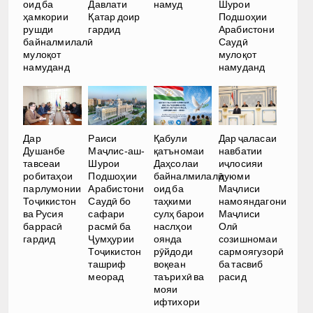
оид ба
Давлати
намуд
Шурои
ҳамкории
Қатар доир
Подшоҳии
рушди
гардид
Арабистони
байналмилалӣ
Саудӣ
мулоқот
мулоқот
намуданд
намуданд
Дар
Раиси
Қабули
Дар ҷаласаи
Душанбе
Маҷлис-аш-
қатъномаи
навбатии
тавсеаи
Шурои
Даҳсолаи
иҷлосияи
робитаҳои
Подшоҳии
байналмилалӣ
дуюми
парлумонии
Арабистони
оид ба
Маҷлиси
Тоҷикистон
Саудӣ бо
таҳкими
намояндагони
ва Русия
сафари
сулҳ барои
Маҷлиси
баррасӣ
расмӣ ба
наслҳои
Олӣ
гардид
Ҷумҳурии
оянда
созишномаи
Тоҷикистон
рӯйдоди
сармоягузорӣ
ташриф
воқеан
ба тасвиб
меорад
таърихӣ ва
расид
мояи
ифтихори