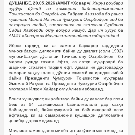
ДУШАНБЕ, 20.05.2026 /АМИТ «Ховар»/.
Имрӯз роҳбари
гурӯҳи дӯстӣ ва ҳамкории байнипарламентии
Тоҷикистон бо Озарбойҷон Ғайрат Азиззода бо раиси
кумитаи Миллӣ Маҷлиси Ҷумҳурии Озорбойҷон оид ба
захираҳои табиӣ, энергетика ва экология Гурбанов
Садиг Хагбердӣ оғлу вохӯрӣ намуд. Дар ин хусус ба
АМИТ
«Ховар» аз
Маҷлиси намояндагон хабар доданд.
Иброз гардид, ки аз замони барқарор гардидани
муносибатҳои дипломатӣ байни ду давлат (соли 1992)
муносибатҳои дӯстонаи Тоҷикистону Озарбойҷон бо
маром рушду таҳким ёфта, аз сатҳи муқаррарӣ ба
шарикии стратегӣ табдил ёфт. Ҳамаи ин дастовардҳо
самараи ҷаҳду талош, дӯстии самимӣ ва иродаи сиёсӣ
байни Президенти Ҷумҳурии Тоҷикистон муҳтарам
Эмомалӣ Раҳмон ва Президенти Ҷумҳурии Озарбойҷон
муҳтарам Илҳом Ҳайдар оғлу Алиев мебошанд.
Боиси хушнудист, ки робитаҳо байни ду давлат бар пояи
беш аз 94 созишномаи байналмилалӣ дар сатҳи
байнидавлатӣ, байниҳукуматӣ ва байниидоравӣ асос
ёфтаанд, ки аз самаранокии кӯшишҳои дипломатии
ҷонибҳо дарак медиҳанд.
Маҷлиси намояндагон минбаъд низ кӯшиш менамояд, ки