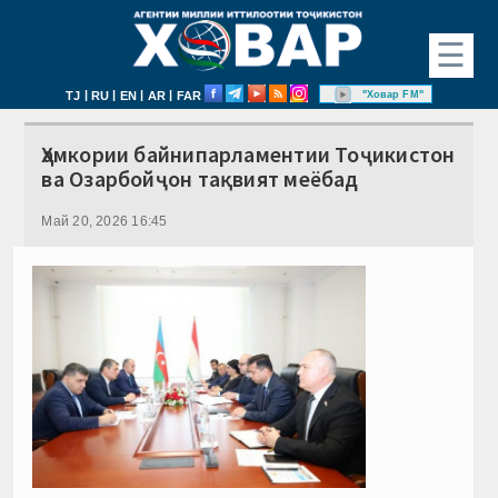
☰
|
|
|
|
"Ховар FM"
TJ
RU
EN
AR
FAR
Ҳамкории байнипарламентии Тоҷикистон
ва Озарбойҷон тақвият меёбад
Май 20, 2026 16:45