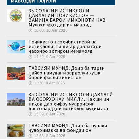
МАВОДҲОИ ТАҲЛИЛӢ
35-СОЛАГИИ ИСТИҚЛОЛИ
ДАВЛАТИИ ТОҶИКИСТОН —
ЗАМИНА БАРОИ ИМКОНОТИ НАВ.
Мулоҳизаҳо дар ин маврид
🕔
10:00, 10.Авг 2026
Тоҷикистон соҳибихтиёрӣ ва
истиқлолияти дигар давлатҳои
ҷаҳонро эҳтиром менамояд
🕔
14:29, 9.Авг 2026
ТАВСИЯИ МУФИД. Доир ба тарзи
тайёр намудани зардолуи хушк
барои фасли зимистон
🕔
11:20, 9.Авг 2026
35-СОЛАГИИ ИСТИҚЛОЛИ ДАВЛАТӢ
ВА ОСОРХОНАИ МИЛЛӢ. Нақши ин
ниҳод дар ҳифзу муаррифии
дастовардҳои истиқлол муҳим аст
🕔
15:39, 8.Авг 2026
ТАВСИЯИ МУФИД. Доир ба пӯпаки
ҷуворимакка ва фоидаи он
🕔
13:33, 8.Авг 2026