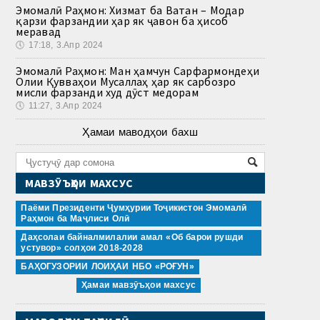
Эмомалӣ Раҳмон: Хизмат ба Ватан – Модар
қарзи фарзандии ҳар як ҷавон ба ҳисоб
меравад
🕔
17:18, 3.Апр 2024
Эмомалӣ Раҳмон: Ман ҳамчун Сарфармондеҳи
Олии Қувваҳои Мусаллаҳ ҳар як сарбозро
мисли фарзанди худ дӯст медорам
🕔
11:27, 3.Апр 2024
Ҳамаи маводҳои бахш
МАВЗӮЪҲОИ МАХСУС
Паёми Президенти Ҷумҳурии Тоҷикистон Эмомалӣ
Раҳмон ба Маҷлиси Олӣ
Даҳсолаи байналмилалии амал «Об барои рушди
устувор» солҳои 2018-2028
БАҲОГУЗОРИИ ЛОИҲАИ НБО «РОҒУН»
Ҳамаи мавзӯъҳои махсус