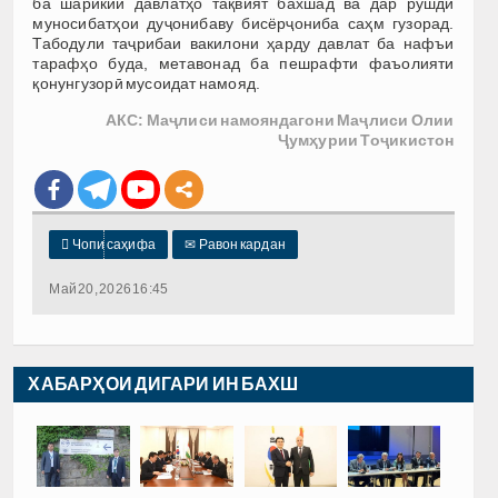
ба шарикии давлатҳо тақвият бахшад ва дар рушди
муносибатҳои дуҷонибаву бисёрҷониба саҳм гузорад.
Табодули таҷрибаи вакилони ҳарду давлат ба нафъи
тарафҳо буда, метавонад ба пешрафти фаъолияти
қонунгузорӣ мусоидат намояд.
АКС: Маҷлиси намояндагони Маҷлиси Олии
Ҷумҳурии Тоҷикистон

Чопи саҳифа
✉
Равон кардан
Май 20, 2026 16:45
ХАБАРҲОИ ДИГАРИ ИН БАХШ